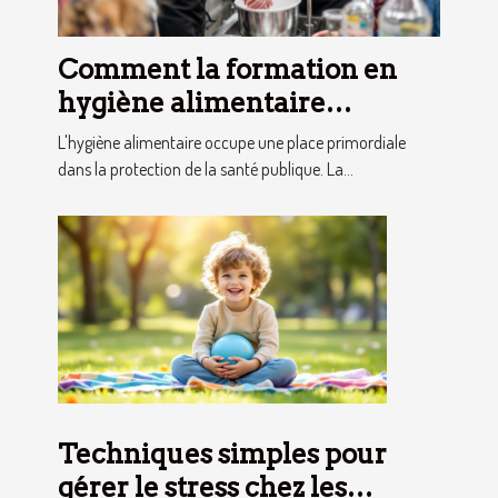
Comment la formation en
hygiène alimentaire
influence-t-elle la sécurité
L'hygiène alimentaire occupe une place primordiale
des consommateurs ?
dans la protection de la santé publique. La...
Techniques simples pour
gérer le stress chez les