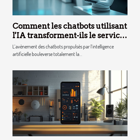
Comment les chatbots utilisant
l'IA transforment-ils le service
client ?
L’avènement des chatbots propulsés par l’intelligence
artificielle bouleverse totalement la...