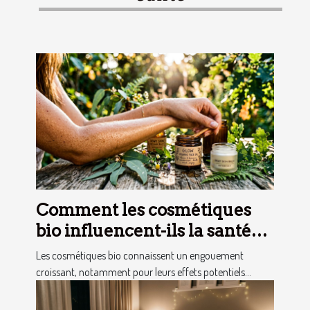
Comment les cosmétiques
bio influencent-ils la santé
de la peau ?
Les cosmétiques bio connaissent un engouement
croissant, notamment pour leurs effets potentiels...