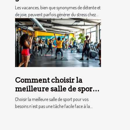
enfants pendant les
Les vacances, bien que synonymes de détente et
vacances
de joie, peuvent parfois générer du stress chez...
Comment choisir la
meilleure salle de sport
pour vos besoins ?
Choisir la meilleure salle de sport pour vos
besoins n’est pas une tâche facile face à la...