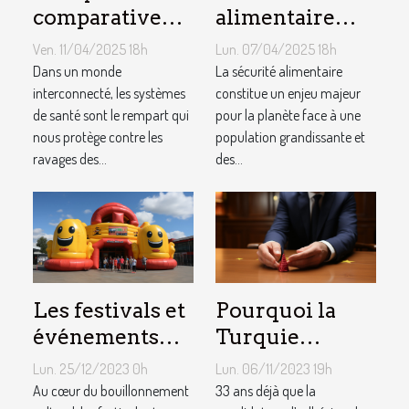
comparative
alimentaire
des systèmes
défis et
Ven. 11/04/2025 18h
Lun. 07/04/2025 18h
de santé
innovations
Dans un monde
La sécurité alimentaire
mondiaux face
interconnecté, les systèmes
technologiques
constitue un enjeu majeur
de santé sont le rempart qui
pour la planète face à une
aux pandémies
pour les
nous protège contre les
population grandissante et
décennies à
ravages des...
des...
venir
Les festivals et
Pourquoi la
événements
Turquie
culturels : une
n’adhère
Lun. 25/12/2023 0h
Lun. 06/11/2023 19h
opportunité
toujours-t-elle
Au cœur du bouillonnement
33 ans déjà que la