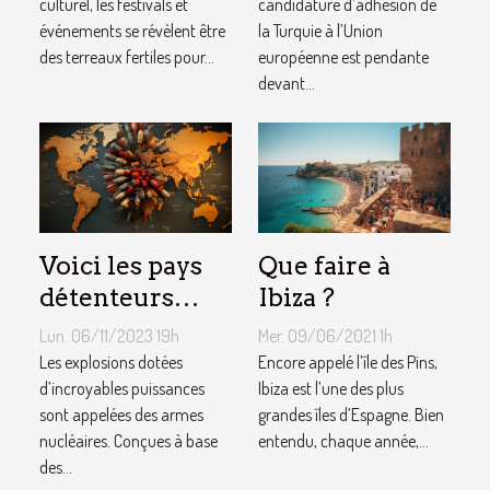
pour les
culturel, les festivals et
pas à l’UE ?
candidature d’adhésion de
événements se révèlent être
la Turquie à l’Union
publicités
des terreaux fertiles pour...
européenne est pendante
gonflables
devant...
Voici les pays
Que faire à
détenteurs
Ibiza ?
d’arme
Lun. 06/11/2023 19h
Mer. 09/06/2021 1h
nucléaire ?
Les explosions dotées
Encore appelé l’île des Pins,
d’incroyables puissances
Ibiza est l’une des plus
sont appelées des armes
grandes îles d’Espagne. Bien
nucléaires. Conçues à base
entendu, chaque année,...
des...