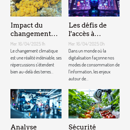
Impact du
Les défis de
changement
l'accès à
climatique sur
l'information et
Mer. 16/04/2025 1h
Mer. 16/04/2025 0h
la biodiversité
de la liberté de
Le changement climatique
Dans un monde où la
marine analyse
est une réalité indéniable, ses
presse à l'ère
digitalisation façonne nos
répercussions s'étendent
modes de consommation de
et solutions
numérique
bien au-delà des terres...
l'information, les enjeux
autour de...
Analyse
Sécurité