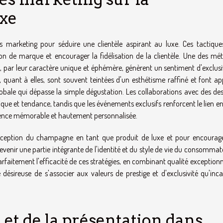
xe
es marketing pour séduire une clientèle aspirant au luxe. Ces tactique
n de marque et encourager la fidélisation de la clientèle. Une des mé
i, par leur caractère unique et éphémère, génèrent un sentiment d'exclusi
, quant à elles, sont souvent teintées d'un esthétisme raffiné et font a
bale qui dépasse la simple dégustation. Les collaborations avec des des
ue et tendance, tandis que les événements exclusifs renforcent le lien en
ence mémorable et hautement personnalisée.
erception du champagne en tant que produit de luxe et pour encourag
enir une partie intégrante de l'identité et du style de vie du consommate
parfaitement l'efficacité de ces stratégies, en combinant qualité exceptionn
 désireuse de s'associer aux valeurs de prestige et d'exclusivité qu'inc
 et de la présentation dans