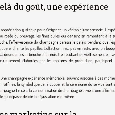
elà du goût, une expérience
préciation gustative pour s'ériger en un véritable luxe sensoriel. L'expé
ou rosée du breuvage, les fines bulles qui dansent en remontant à la s
bouche, l'effervescence du champagne caresse le palais, pendant que l'équ
ique enchante les papilles. L'olfaction n'est pas en reste, avec un bouq
s à des nuances de brioche et de noisette, résultant du vieillissement en ca
iculeusement élaborées par les maisons de production, participent
éer une champagne expérience mémorable, souvent associée à des mome
ion raffinée, la symbolique de la coupe, et la cérémonie du service sont 
 champagne. En cela, la consommation de champagne devient une affirmat
lle qui dépasse de loin la dégustation elle-même.
ies marketing sur la