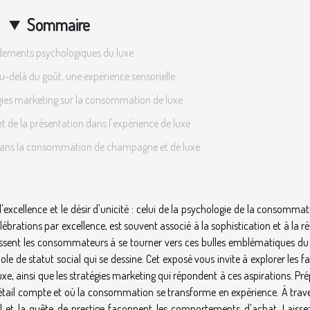
Sommaire
dements psychologiques du luxe
-delà du goût, une expérience sensorielle
gies marketing sur la consommation de luxe
t de la présentation dans l'expérience de luxe
dans la consommation de champagne et de luxe
l'excellence et le désir d'unicité : celui de la psychologie de la consomma
ations par excellence, est souvent associé à la sophistication et à la ré
ussent les consommateurs à se tourner vers ces bulles emblématiques du 
le de statut social qui se dessine. Cet exposé vous invite à explorer les f
uxe, ainsi que les stratégies marketing qui répondent à ces aspirations. Pr
détail compte et où la consommation se transforme en expérience. À trave
 et la quête de prestige façonnent les comportements d'achat. Laisse