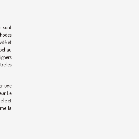
s sont
thodes
vité et
ppel au
igners
tre les
er une
ur. Le
elle et
arne la