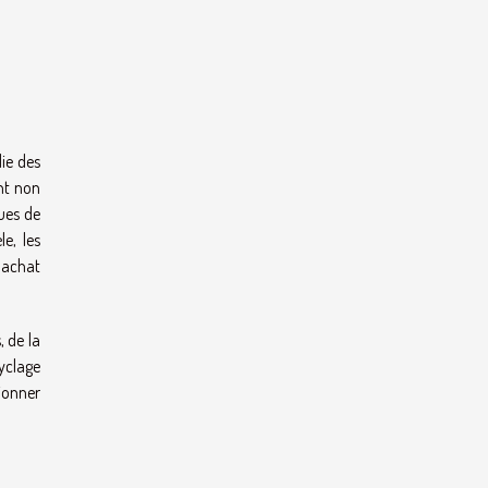
ie des
nt non
ques de
e, les
'achat
 de la
cyclage
tionner