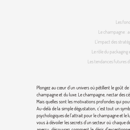
Les fon
Le champagne : au
L'impact des straté
Le rôle du packaging e
Les tendances futures 
Plongez au cœur d'un univers où pétillent le goût de 
champagne et du luxe. Le champagne, nectar des célébr
Mais quelles sont les motivations profondes qui po
Au-delà de la simple dégustation, c'est tout un symbo
psychologiques de l'attrait pour le champagne et le l
vous à dévoiler les secrets d'un secteur où chaque 
aperçu, découvrez comment le désir d'exceptionnel