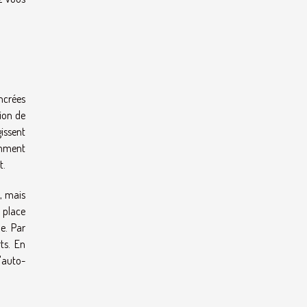
ncrées
tion de
gissent
emment
t.
t, mais
 place
e. Par
ts. En
'auto-