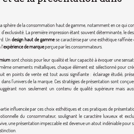
 la sphère de la consommation haut de gamme, notamment en ce qui co
d'exclusivité. La première impression étant souvent déterminante, le des
ard. Un
design haut de gamme
se caractérise par une esthétique raffinée 
l’
expérience de marque
perçue par les consommateurs.
emium
sont choisis pour leur qualité et leur capacité à évoquer une sensa
ou même ornements métalliques, chaque élément est sélectionné pour cré
it en points de vente est tout aussi signifiante : éclairage étudié, prés
n dans l'univers de la marque. Ces stratégies de présentation sont conçu
n suggérant non seulement un contenu de qualité supérieure mais aus
ie influencée par ces choix esthétiques et ces pratiques de présentatio
motionnelle du consommateur, soulignant le caractère luxueux et exclu
ve, une présentation impeccable est devenue un atout indéniable pour s
stinction.