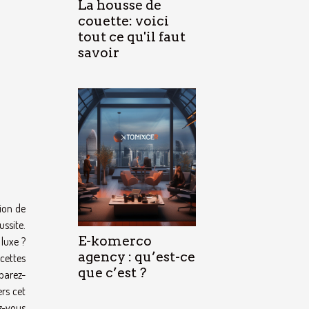
La housse de
couette: voici
tout ce qu'il faut
savoir
tion de
ussite.
E-komerco
luxe ?
agency : qu’est-ce
acettes
que c’est ?
éparez-
rs cet
z-vous