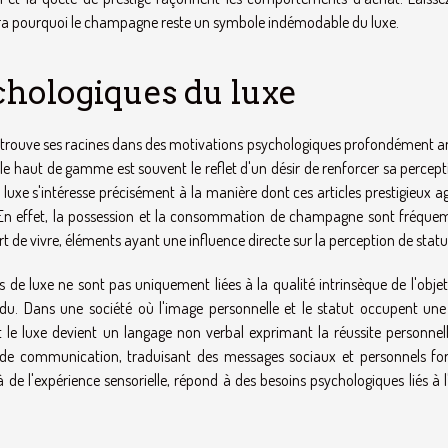
lera pourquoi le champagne reste un symbole indémodable du luxe.
hologiques du luxe
, trouve ses racines dans des motivations psychologiques profondément a
 le haut de gamme est souvent le reflet d'un désir de renforcer sa percep
u luxe s'intéresse précisément à la manière dont ces articles prestigieux a
. En effet, la possession et la consommation de champagne sont fréqu
 art de vivre, éléments ayant une influence directe sur la perception de statu
s de luxe ne sont pas uniquement liées à la qualité intrinsèque de l'obje
vidu. Dans une société où l'image personnelle et le statut occupent une
 le luxe devient un langage non verbal exprimant la réussite personnell
 de communication, traduisant des messages sociaux et personnels for
e l'expérience sensorielle, répond à des besoins psychologiques liés à l