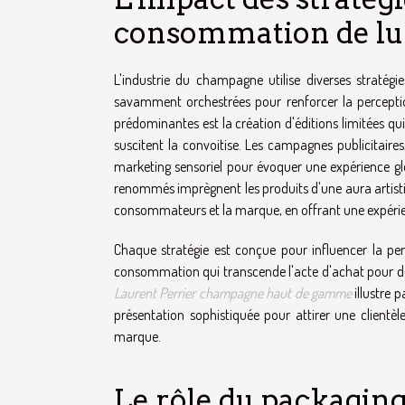
consommation de lu
L'industrie du champagne utilise diverses stratégi
savamment orchestrées pour renforcer la perceptio
prédominantes est la création d'éditions limitées qu
suscitent la convoitise. Les campagnes publicitaires
marketing sensoriel pour évoquer une expérience glo
renommés imprègnent les produits d'une aura artistiq
consommateurs et la marque, en offrant une expéri
Chaque stratégie est conçue pour influencer la p
consommation qui transcende l'acte d'achat pour dev
Laurent Perrier champagne haut de gamme
illustre 
présentation sophistiquée pour attirer une clientèle
marque.
Le rôle du packaging