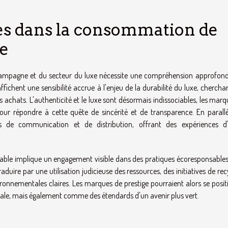
es dans la consommation de
xe
 champagne et du secteur du luxe nécessite une compréhension approfond
hent une sensibilité accrue à l'enjeu de la durabilité du luxe, chercha
rs achats. L'authenticité et le luxe sont désormais indissociables, les mar
r répondre à cette quête de sincérité et de transparence. En parallèl
s de communication et de distribution, offrant des expériences d
able implique un engagement visible dans des pratiques écoresponsables,
raduire par une utilisation judicieuse des ressources, des initiatives de re
vironnementales claires. Les marques de prestige pourraient alors se posi
le, mais également comme des étendards d'un avenir plus vert.