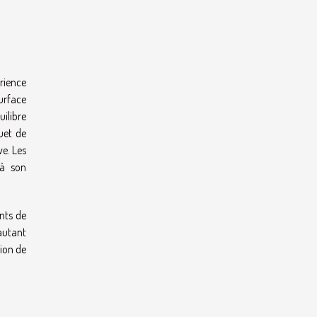
rience
urface
ilibre
uet de
ve. Les
 à son
nts de
autant
ion de