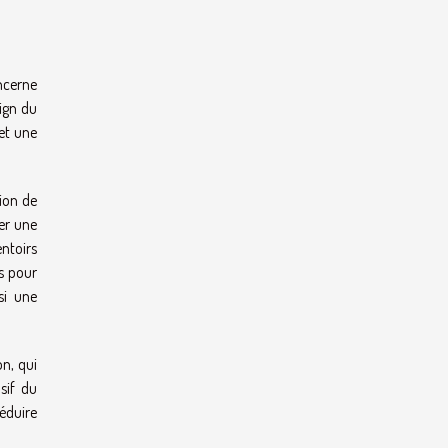
ncerne
ign du
et une
tion de
er une
entoirs
es pour
si une
n, qui
sif du
éduire