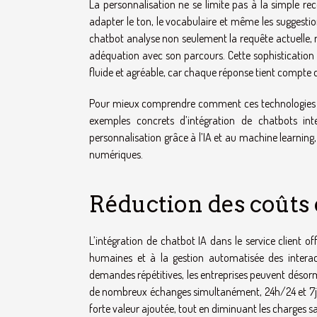
La personnalisation ne se limite pas à la simple reco
adapter le ton, le vocabulaire et même les suggesti
chatbot analyse non seulement la requête actuelle, m
adéquation avec son parcours. Cette sophistication 
fluide et agréable, car chaque réponse tient compte du
Pour mieux comprendre comment ces technologies faço
exemples concrets d’intégration de chatbots inte
personnalisation grâce à l’IA et au machine learning,
numériques.
Réduction des coûts
L’intégration de chatbot IA dans le service client of
humaines et à la gestion automatisée des intera
demandes répétitives, les entreprises peuvent désorma
de nombreux échanges simultanément, 24h/24 et 7j/7
forte valeur ajoutée, tout en diminuant les charges sa