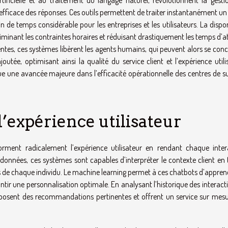
artificielle et au traitement du langage naturel, révolutionnent la gest
ficace des réponses. Ces outils permettent de traiter instantanément un
 de temps considérable pour les entreprises et les utilisateurs. La dispon
iminant les contraintes horaires et réduisant drastiquement les temps d’a
ntes, ces systèmes libèrent les agents humains, qui peuvent alors se con
utée, optimisant ainsi la qualité du service client et l’expérience utili
titue une avancée majeure dans l’efficacité opérationnelle des centres de 
l’expérience utilisateur
sforment radicalement l’expérience utilisateur en rendant chaque inter
données, ces systèmes sont capables d’interpréter le contexte client en
es de chaque individu. Le machine learning permet à ces chatbots d’appre
antir une personnalisation optimale. En analysant l’historique des interact
, proposent des recommandations pertinentes et offrent un service sur mes