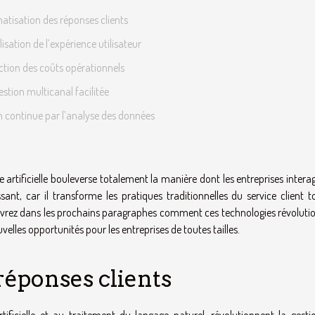
tisation des réponses clients
isation de l’expérience utilisateur
tion des coûts opérationnels
estion multicanal facilitée
 continue par l’analyse des données
 artificielle bouleverse totalement la manière dont les entreprises intera
ssant, car il transforme les pratiques traditionnelles du service client 
uvrez dans les prochains paragraphes comment ces technologies révoluti
uvelles opportunités pour les entreprises de toutes tailles.
réponses clients