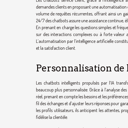
Les chatbots service client, grâce à l’intelligence 
demandes clients en proposant une automatisation ef
volume de requêtes récurrentes, offrant ainsi un gain
24/7 des chatbots assure une assistance continue, él
En prenant en charge les questions simples et fréque
sur des interactions complexes ou à forte valeur ajo
L’automatisation par l’intelligence artificielle cons
et la satisfaction client.
Personnalisation de 
Les chatbots intelligents propulsés par l’IA tran
beaucoup plus personnalisée. Grâce à l’analyse des 
réel, prenant en compte les besoins et les préférenc
fil des échanges et d’ajuster leurs réponses pour gar
les profils utilisateurs, ils anticipent les attentes
fidélise la clientèle.