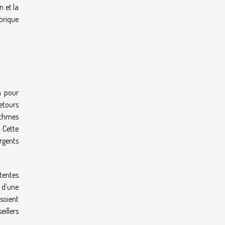
n et la
torique
n pour
etours
ithmes
 Cette
rgents
ttentes
e d’une
soient
eillers