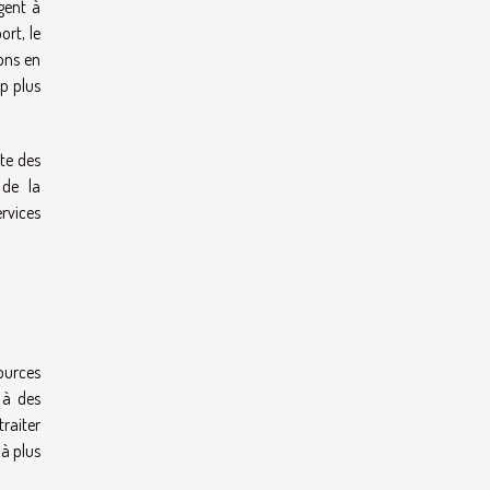
igent à
rt, le
ions en
p plus
nte des
 de la
ervices
sources
 à des
traiter
à plus