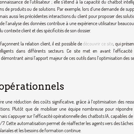
nnaissance de l’utilisateur ; elle s’étend à la capacité du chatbot intell
ons de produits ou de solutions. Par exemple, lors d’une demande de suppo
ais aussi les précédentes interactions du client pour proposer des solut
de l’analyse des données contribue à une expérience utilisateur beaucou
 contexte client et des spécificités de son dossier.
nnent la relation client, il est possible de
découvrir ce site
, qui prése
lligents dans différents secteurs. Ce site met en avant l’efficacité
 démontrant ainsi l’apport majeur de ces outils dans l’optimisation des s
 opérationnels
fre une réduction des coûts significative, grâce à l’optimisation des res
ctions. Plutôt que de mobiliser une équipe nombreuse pour répondre
is s’appuyer sur l’efficacité opérationnelle des chatbots IA, capables de 
. Cette automatisation permet de réaffecter les agents vers des tâches 
lariales et les besoins de formation continue.