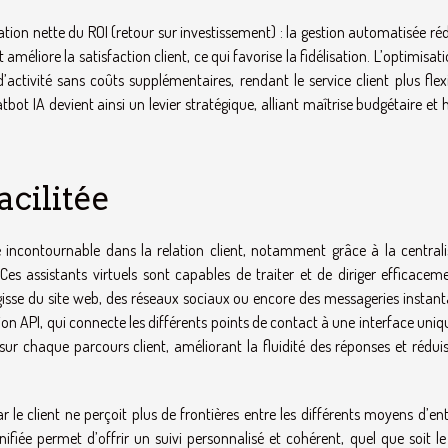
ation nette du ROI (retour sur investissement) : la gestion automatisée réd
améliore la satisfaction client, ce qui favorise la fidélisation. L’optimisat
ctivité sans coûts supplémentaires, rendant le service client plus flexi
tbot IA devient ainsi un levier stratégique, alliant maîtrise budgétaire et
acilitée
incontournable dans la relation client, notamment grâce à la centrali
Ces assistants virtuels sont capables de traiter et de diriger efficaceme
’agisse du site web, des réseaux sociaux ou encore des messageries instan
tion API, qui connecte les différents points de contact à une interface uniq
sur chaque parcours client, améliorant la fluidité des réponses et réduis
 le client ne perçoit plus de frontières entre les différents moyens d’en
iée permet d’offrir un suivi personnalisé et cohérent, quel que soit le