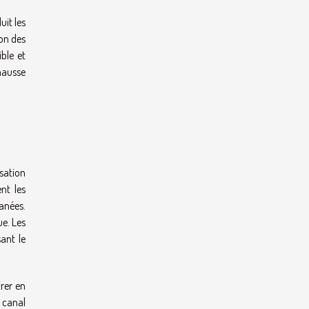
uit les
ion des
ble et
 hausse
sation
nt les
tanées.
ue. Les
ant le
trer en
 canal