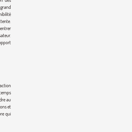
ion des
 grand
ibilité
ttente.
centrer
sateur.
support
action
 temps
ndre au
ions et
ure qui