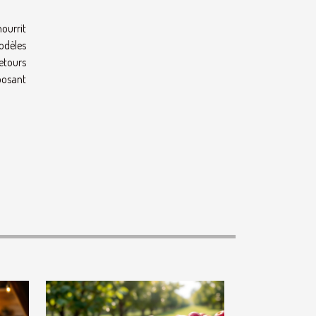
ourrit
odèles
etours
 posant