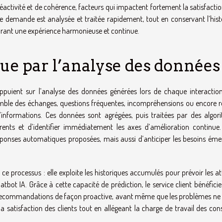
 réactivité et de cohérence, facteurs qui impactent fortement la satisfactio
que demande est analysée et traitée rapidement, tout en conservant l’his
surant une expérience harmonieuse et continue.
ue par l’analyse des données
’appuient sur l’analyse des données générées lors de chaque interactio
emble des échanges, questions fréquentes, incompréhensions ou encore r
’informations. Ces données sont agrégées, puis traitées par des algor
nts et d’identifier immédiatement les axes d’amélioration continue.
onses automatiques proposées, mais aussi d’anticiper les besoins éme
ce processus : elle exploite les historiques accumulés pour prévoir les a
tbot IA. Grâce à cette capacité de prédiction, le service client bénéfici
t recommandations de façon proactive, avant même que les problèmes ne 
satisfaction des clients tout en allégeant la charge de travail des cons