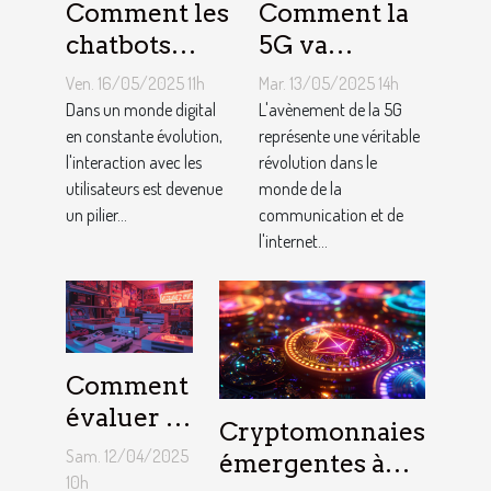
Comment les
Comment la
chatbots
5G va
améliorent
transformer
Ven. 16/05/2025 11h
Mar. 13/05/2025 14h
l'engagement
l'internet des
Dans un monde digital
L'avènement de la 5G
et la
en constante évolution,
objets
représente une véritable
l'interaction avec les
révolution dans le
conversion
Analyse de
utilisateurs est devenue
monde de la
des
l'impact et
un pilier...
communication et de
utilisateurs
des
l'internet...
opportunités
Comment
évaluer la
Cryptomonnaies
valeur de
Sam. 12/04/2025
émergentes à
vos
10h