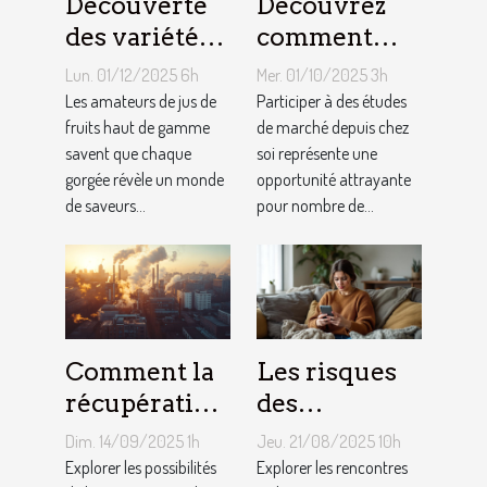
Découverte
Découvrez
des variétés
comment
de pommes
participer à
Lun. 01/12/2025 6h
Mer. 01/10/2025 3h
utilisées
des études de
Les amateurs de jus de
Participer à des études
dans les jus
fruits haut de gamme
marché
de marché depuis chez
savent que chaque
soi représente une
premium
depuis chez
gorgée révèle un monde
opportunité attrayante
vous
de saveurs...
pour nombre de...
Comment la
Les risques
récupération
des
de chaleur
rencontres
Dim. 14/09/2025 1h
Jeu. 21/08/2025 10h
industrielle
en ligne pour
Explorer les possibilités
Explorer les rencontres