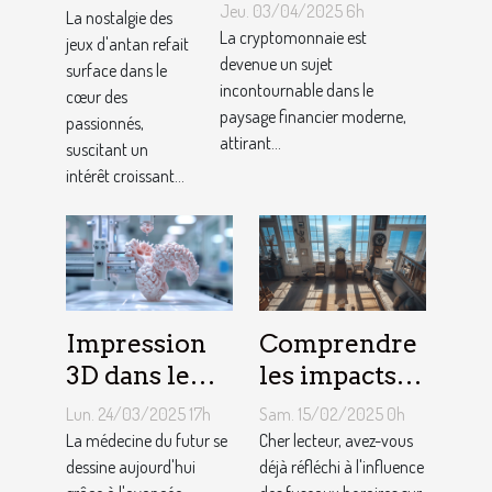
surveiller en
Jeu. 03/04/2025 6h
consoles
La nostalgie des
2023 Potentiel
La cryptomonnaie est
jeux d'antan refait
de jeux
de croissance et
devenue un sujet
surface dans le
vidéo
incontournable dans le
risques associés
cœur des
rétro
paysage financier moderne,
passionnés,
attirant...
suscitant un
intérêt croissant...
Impression
Comprendre
3D dans le
les impacts
secteur
du fuseau
Lun. 24/03/2025 17h
Sam. 15/02/2025 0h
médical
horaire
La médecine du futur se
Cher lecteur, avez-vous
progrès et
dessine aujourd'hui
atlantique
déjà réfléchi à l'influence