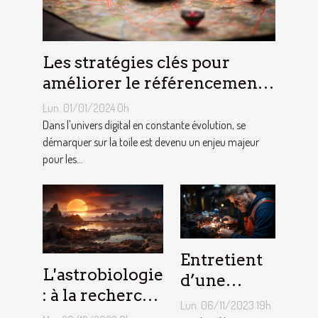
Les stratégies clés pour
améliorer le référencement
naturel de votre site internet
Lun. 01/01/2024 0h
à Bruxelles
Dans l'univers digital en constante évolution, se
démarquer sur la toile est devenu un enjeu majeur
pour les...
Entretient
L'astrobiologie
d’une
: à la recherche
chaudière
Lun. 06/11/2023 19h
de la vie au-