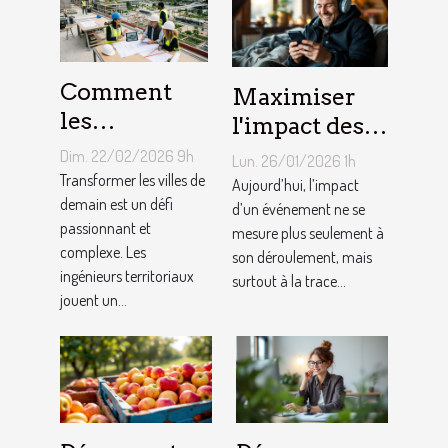
Comment
Maximiser
les
l'impact des
ingénieurs
événements
Dim. 22/02/2026 9h
Lun. 26/01/2026 1h
territoriaux
avec des
Transformer les villes de
Aujourd’hui, l’impact
façonnent-
demain est un défi
souvenirs
d’un événement ne se
passionnant et
mesure plus seulement à
ils les villes
audio
complexe. Les
son déroulement, mais
de demain ?
personnalisés
ingénieurs territoriaux
surtout à la trace...
jouent un...