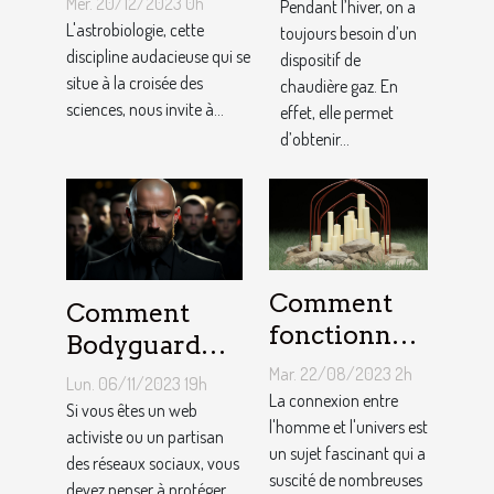
gaz :
Mer. 20/12/2023 0h
Pendant l’hiver, on a
delà de la
L'astrobiologie, cette
Comment
toujours besoin d’un
Terre
discipline audacieuse qui se
dispositif de
ça marche ?
situe à la croisée des
chaudière gaz. En
sciences, nous invite à...
effet, elle permet
d’obtenir...
Comment
Comment
fonctionne
Bodyguard
un pendule
lutte contre le
Mar. 22/08/2023 2h
Lun. 06/11/2023 19h
divinatoire
La connexion entre
cyber
Si vous êtes un web
en ligne ?
l'homme et l'univers est
harcèlement ?
activiste ou un partisan
un sujet fascinant qui a
des réseaux sociaux, vous
suscité de nombreuses
devez penser à protéger