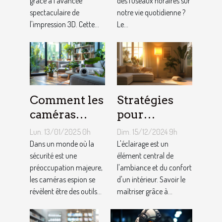
grâce à l'avancée
des fuseaux horaires sur
futurs usages
sur le
spectaculaire de
notre vie quotidienne ?
quotidien
l'impression 3D. Cette...
Le...
Comment les
Stratégies
caméras
pour
espion
optimiser
Lun. 13/01/2025 0h
Dim. 15/12/2024 9h
peuvent
l'éclairage de
Dans un monde où la
L'éclairage est un
améliorer la
sécurité est une
votre maison
élément central de
préoccupation majeure,
l'ambiance et du confort
sécurité de
avec des
les caméras espion se
d'un intérieur. Savoir le
votre
lampadaires
révèlent être des outils...
maîtriser grâce à...
domicile