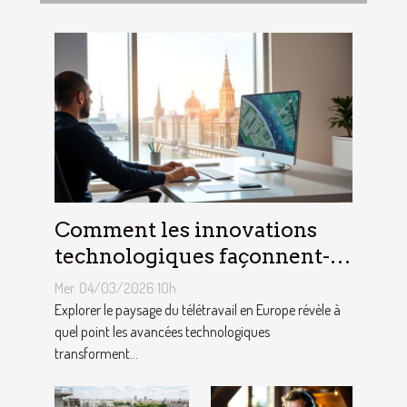
Comment les innovations
technologiques façonnent-
elles le télétravail en Europe
Mer. 04/03/2026 10h
?
Explorer le paysage du télétravail en Europe révèle à
quel point les avancées technologiques
transforment...