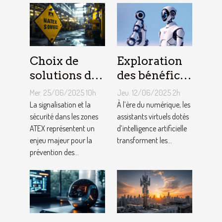
Choix de
Exploration
solutions de
des bénéfices
signalisation
des assistants
Mer. 25/06/2025 10h
Jeu. 12/06/2025 2h
et de sécurité
virtuels
La signalisation et la
À l’ère du numérique, les
adaptées aux
sécurité dans les zones
basés sur l'IA
assistants virtuels dotés
ATEX représentent un
d’intelligence artificielle
zones ATEX
en français
enjeu majeur pour la
transforment les...
prévention des...