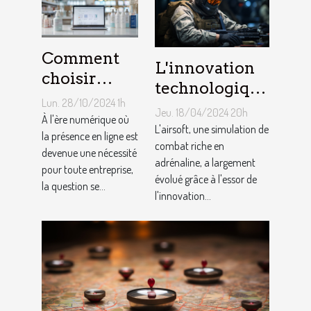
Comment
L'innovation
choisir
technologique
entre une
Lun. 28/10/2024 1h
dans les
Jeu. 18/04/2024 20h
boutique en
À l'ère numérique où
équipements
L'airsoft, une simulation de
ligne et un
la présence en ligne est
d'airsoft et son
combat riche en
devenue une nécessité
site vitrine
adrénaline, a largement
impact sur le
pour toute entreprise,
pour votre
évolué grâce à l'essor de
la question se...
jeu
l'innovation...
activité ?