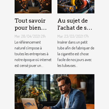
Tout savoir
Au sujet de
pour bien
l'achat de sa
choisir un
propre
Mer. 28/04/2021 21h
Mar. 23/03/2021 17h
consultant
machine à
Le référencement
Insérer dans un petit
SEO
naturel s’impose à
tuber : où
tube afin de fabriquer de
toutes les entreprises à
la cigarette est chose
s’en procurer
notre époque où internet
facile de nos jours avec
et pourquoi ?
est censé jouer un...
les tubeuses...