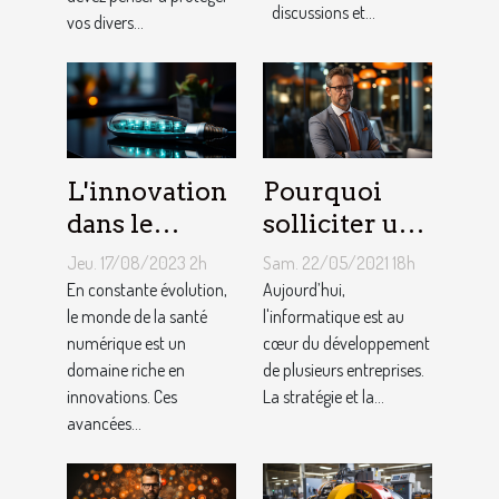
discussions et...
vos divers...
L'innovation
Pourquoi
dans le
solliciter un
domaine de
service
Jeu. 17/08/2023 2h
Sam. 22/05/2021 18h
la santé
informatique
En constante évolution,
Aujourd’hui,
numérique
le monde de la santé
pour PME ?
l'informatique est au
numérique est un
cœur du développement
domaine riche en
de plusieurs entreprises.
innovations. Ces
La stratégie et la...
avancées...