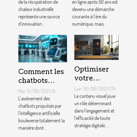
peut-elle
de la récupération de
les plus de 50
en ligne après 50 ans est
chaleur industrielle
devenu une démarche
chauffer des
ans
représente une source
courante à l’ère du
milliers de
d’innovation...
numérique, mais...
logements ?
Optimiser
Comment les
votre
chatbots
contenu
utilisant l'IA
Lun. 30/06/2025 17h
Mar. 12/08/2025 1h
visuel : trucs
Le contenu visuel joue
transforment-
L’avènement des
et astuces
un rôle déterminant
ils le service
chatbots propulsés par
dans l’engagement et
l’intelligence artificielle
client ?
l’efficacité de toute
bouleverse totalement la
stratégie digitale....
manière dont...