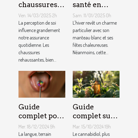
chaussures
santé en
rehaussantes
hiver :
Ven. 14/03/2025 2h
Sam. 11/01/2025 0h
améliorent-
stratégies
La perception de soi
L'hiver revêt un charme
elles la
influence grandement
naturelles de
particulier avec son
notre assurance
manteau blanc et ses
confiance en
prévention
quotidienne. Les
fêtes chaleureuses.
soi ?
et
chaussures
Néanmoins, cette...
maintenance
rehaussantes, bien...
Guide
Guide
complet pour
complet sur
choisir son
les bienfaits
Mer. 18/12/2024 9h
Mar. 15/10/2024 19h
premier
du CBD et les
La langue, terrain
Le cannabidiol, plus