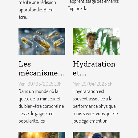
l’apprentissage des enfants.
mérite une réflexion
chez les
Explorer la...
approfondie. Bien-
enfants ?
être,...
Les
Hydratation
mécanismes
et
d'action des
performance
Ven. 09/05/2025 23h
Mar. 29/04/2025 5h
gélules
cognitive les
Dans un monde où la
L'hydratation est
minceur sur
quête de la minceur et
liens étroits à
souvent associée à la
du bien-être corporel ne
performance physique,
l'organisme
connaître
cesse de gagner en
mais saviez-vous qu'elle
pour booster
popularité, les...
joue également un...
votre
productivité