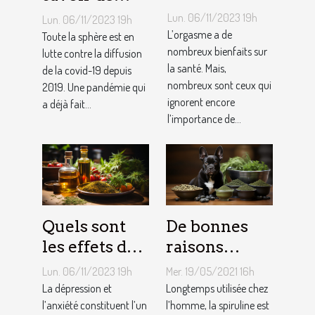
de l’orgasme
Pfizer, vaccin
Lun. 06/11/2023 19h
Lun. 06/11/2023 19h
sur votre
contre le
L’orgasme a de
Toute la sphère est en
santé ?
nombreux bienfaits sur
coronavirus ?
lutte contre la diffusion
la santé. Mais,
de la covid-19 depuis
nombreux sont ceux qui
2019. Une pandémie qui
ignorent encore
a déjà fait...
l’importance de...
Quels sont
De bonnes
les effets du
raisons
CBD ?
d’opter pour
Lun. 06/11/2023 19h
Mer. 19/05/2021 16h
la spiruline
La dépression et
Longtemps utilisée chez
l’anxiété constituent l’un
pour
l’homme, la spiruline est