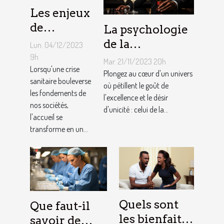
Les enjeux
de
La psychologie
l'accueil
de la
Lun. 04/12/2023
en période
consommation
9h
Mar. 21/11/2023 20h
de crise
Lorsqu'une crise
de champagne
Plongez au cœur d'un univers
sanitaire bouleverse
sanitaire
et du luxe chez
où pétillent le goût de
les fondements de
l'excellence et le désir
les
nos sociétés,
d'unicité : celui de la...
consommateurs
l'accueil se
transforme en un...
Quels sont
Que faut-il
les bienfaits
savoir de