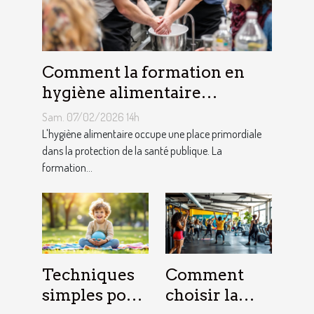
Comment la formation en
hygiène alimentaire
influence-t-elle la sécurité
Sam. 07/02/2026 14h
des consommateurs ?
L'hygiène alimentaire occupe une place primordiale
dans la protection de la santé publique. La
formation...
Techniques
Comment
simples pour
choisir la