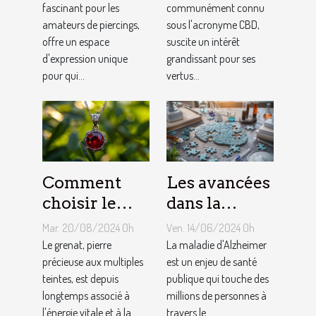
piercing de
fascinant pour les
réductions
communément connu
amateurs de piercings,
sous l'acronyme CBD,
langue
disponibles
offre un espace
suscite un intérêt
d'expression unique
grandissant pour ses
pour qui...
vertus...
Comment
Les avancées
choisir le
dans la
bon bijou en
recherche
Mar. 20/08/2024 0h
Ven. 14/06/2024 0h
grenat pour
sur la
Le grenat, pierre
La maladie d'Alzheimer
booster son
précieuse aux multiples
maladie
est un enjeu de santé
teintes, est depuis
publique qui touche des
énergie
d'Alzheimer
longtemps associé à
millions de personnes à
l'énergie vitale et à la...
travers le...