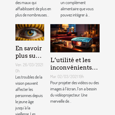
des maux qui
un complément
animaux
affaiblissent de plus en
alimentaire que vous
domestiques
plus de nombreuses...
pouvez intégrer à...
En savoir
plus sur
L’utilité et les
les
Ven. 26/03/2021
inconvénients
troubles
0h
des
Mar. 02/03/2021 19h
de la
Les troubles de la
vidéoprojecteurs
Pour projeter des vidéos ou des
vision peuvent
vision ?
LED
images à l’écran, l’on a besoin
affecter les
du vidéoprojecteur. Une
personnes depuis
merveille de...
le jeune âge
jusqu’à la
vieillesse. Les...