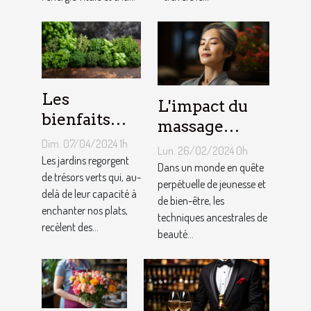
Les
L'impact du
bienfaits
massage
méconnus
Dim. 07/04/2024 1h
Kobido sur la
Lun. 26/02/2024 0h
des herbes
Les jardins regorgent
qualité de la
Dans un monde en quête
aromatiques
de trésors verts qui, au-
peau et la
perpétuelle de jeunesse et
delà de leur capacité à
du jardin sur
de bien-être, les
prévention du
enchanter nos plats,
notre santé
techniques ancestrales de
vieillissement
recèlent des...
beauté...