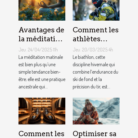
Avantages de
Comment les
la méditation
athlètes
matinale
gèrent le
Jeu. 24/04/2025 11h
Jeu. 20/03/2025 4h
pour le bien-
stress et les
La méditation matinale
Le biathlon, cette
être
est bien plus qu’une
attentes
discipline hivernale qui
simple tendance bien-
combine l’endurance du
quotidien et
d'une
être; elle est une pratique
ski de fond et la
la gestion du
carrière en
ancestrale qui...
précision du tir, est...
stress
biathlon
Comment les
Optimiser sa