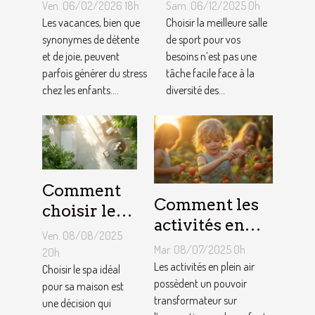
gérer le
meilleure
Ven. 06/02/2026 18h
Sam. 06/12/2025 0h
stress chez
salle de sport
Les vacances, bien que
Choisir la meilleure salle
les enfants
synonymes de détente
pour vos
de sport pour vos
et de joie, peuvent
besoins n’est pas une
pendant les
besoins ?
parfois générer du stress
tâche facile face à la
vacances
chez les enfants....
diversité des...
Comment
Comment les
choisir le
activités en
meilleur
Ven. 08/08/2025
plein air
spa pour
Mar. 08/07/2025 0h
20h
favorisent-
Les activités en plein air
votre
Choisir le spa idéal
elles
possèdent un pouvoir
pour sa maison est
maison ?
transformateur sur
une décision qui
l'apprentissage