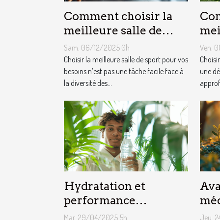
Comment choisir la
Com
meilleure salle de
mei
sport pour vos besoins
vot
Sam. 06/12/2025 0h
Ven. 
?
Choisir la meilleure salle de sport pour vos
Choisi
besoins n’est pas une tâche facile face à
une dé
la diversité des...
approfo
Hydratation et
Ava
performance
méd
cognitive les liens
pou
Mar. 29/04/2025 5h
Jeu. 2