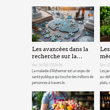
Les avancées dans la
Les
recherche sur la
méc
maladie d'Alzheimer
aro
Ven. 14/06/2024 0h
Dim. 
sur
La maladie d'Alzheimer est un enjeu de
Les jar
santé publique qui touche des millions de
au-del
personnes à travers le...
plats, 