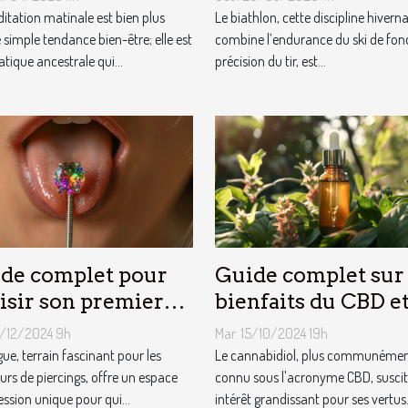
tidien et la gestion
en biathlon
itation matinale est bien plus
Le biathlon, cette discipline hiverna
stress
 simple tendance bien-être; elle est
combine l’endurance du ski de fond
atique ancestrale qui...
précision du tir, est...
de complet pour
Guide complet sur 
isir son premier
bienfaits du CBD et
rcing de langue
réductions
8/12/2024 9h
Mar. 15/10/2024 19h
disponibles
gue, terrain fascinant pour les
Le cannabidiol, plus communéme
rs de piercings, offre un espace
connu sous l'acronyme CBD, susci
ession unique pour qui...
intérêt grandissant pour ses vertus.