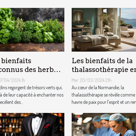
Les bienfaits de la
 bienfaits
thalassothérapie e
onnus des herbes
Normandie : entre
matiques du jardin
Mer. 20/03/2024 21h
07/04/2024 1h
soin et évasion
 notre santé
Au cœur de la Normandie, la
dins regorgent de trésors verts qui,
thalassothérapie se révèle comme
à de leur capacité à enchanter nos
havre de paix pour l'esprit et un re
recèlent des...