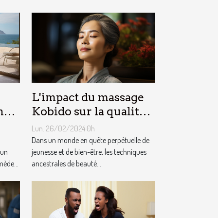
L'impact du massage
n
Kobido sur la qualité
de la peau et la
Lun. 26/02/2024 0h
prévention du
Dans un monde en quête perpétuelle de
 un
vieillissement
jeunesse et de bien-être, les techniques
mède...
ancestrales de beauté...