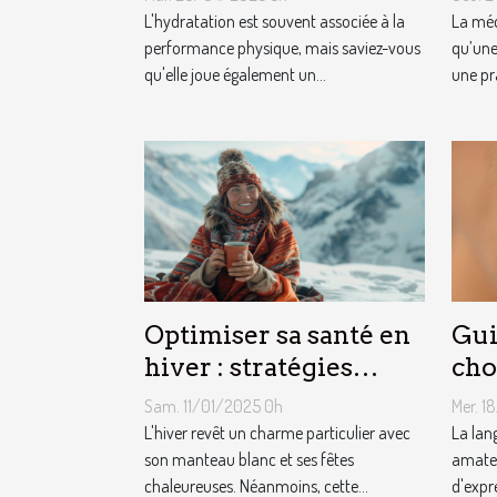
étroits à connaître
quo
L'hydratation est souvent associée à la
La méd
pour booster votre
performance physique, mais saviez-vous
du 
qu’une
qu'elle joue également un...
une pr
productivité
Optimiser sa santé en
Gui
hiver : stratégies
cho
naturelles de
pie
Sam. 11/01/2025 0h
Mer. 1
prévention et
L'hiver revêt un charme particulier avec
La lan
maintenance
son manteau blanc et ses fêtes
amateu
chaleureuses. Néanmoins, cette...
d'expr