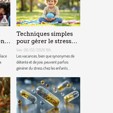
Techniques simples
ène
pour gérer le stress
nce-
chez les enfants
Ven. 06/02/2026 18h
es
pendant les vacances
place
Les vacances, bien que synonymes de
a
détente et de joie, peuvent parfois
générer du stress chez les enfants....