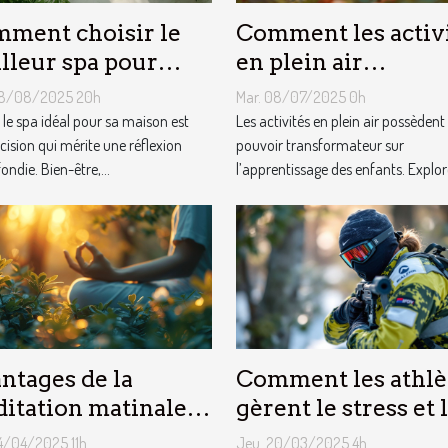
ment choisir le
Comment les activ
lleur spa pour
en plein air
re maison ?
favorisent-elles
08/08/2025 20h
Mar. 08/07/2025 0h
l'apprentissage ch
r le spa idéal pour sa maison est
Les activités en plein air possèdent
cision qui mérite une réflexion
les enfants ?
pouvoir transformateur sur
ndie. Bien-être,...
l’apprentissage des enfants. Explorer
ntages de la
Comment les athlè
itation matinale
gèrent le stress et 
r le bien-être
attentes d'une carr
4/04/2025 11h
Jeu. 20/03/2025 4h