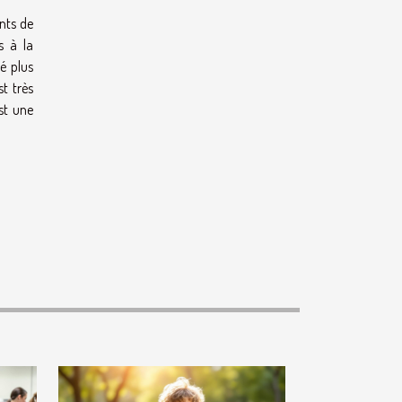
nts de
s à la
é plus
t très
st une