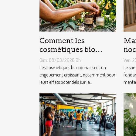
Comment les
Max
cosmétiques bio
noc
influencent-ils la
pou
Dim. 08/03/2026 9h
Ven. 
santé de la peau ?
opt
Les cosmétiques bio connaissent un
Le som
engouement croissant, notamment pour
fondam
leurs effets potentiels sur la...
mental