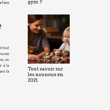
gym ?
e faire
e
nt tout
pouvez
nes, on
r à la
Tout savoir sur
ans la
les nounous en
2021