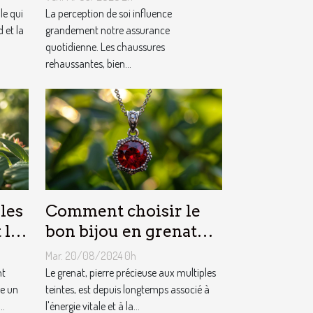
améliorent-elles la
le qui
La perception de soi influence
 et la
confiance en soi ?
grandement notre assurance
quotidienne. Les chaussures
rehaussantes, bien...
les
Comment choisir le
 les
bon bijou en grenat
pour booster son
Mar. 20/08/2024 0h
énergie
nt
Le grenat, pierre précieuse aux multiples
te un
teintes, est depuis longtemps associé à
..
l'énergie vitale et à la...