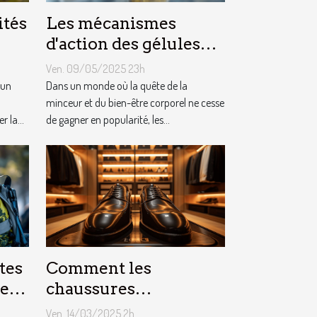
ités
Les mécanismes
d'action des gélules
minceur sur
Ven. 09/05/2025 23h
ez
l'organisme
 un
Dans un monde où la quête de la
minceur et du bien-être corporel ne cesse
 la...
de gagner en popularité, les...
tes
Comment les
les
chaussures
ière
rehaussantes
Ven. 14/03/2025 2h