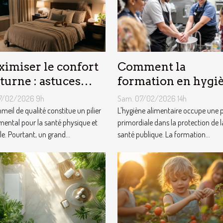
imiser le confort
Comment la
turne : astuces
formation en hygi
r un sommeil
alimentaire influe
27/02/2026 9h
Sam. 07/02/2026 14h
imal
t-elle la sécurité d
meil de qualité constitue un pilier
L'hygiène alimentaire occupe une 
ental pour la santé physique et
consommateurs ?
primordiale dans la protection de l
e. Pourtant, un grand...
santé publique. La formation...