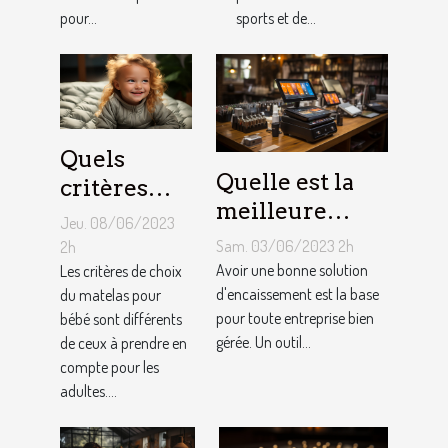
pneus de
pour...
sports et de...
Kart ?
Quels
Quelle est la
critères
meilleure
pour
Jeu. 08/06/2023
solution
choisir un
Sam. 03/06/2023 2h
2h
d'encaissement
Avoir une bonne solution
matelas de
Les critères de choix
pour votre
d'encaissement est la base
du matelas pour
bébé ?
pour toute entreprise bien
bébé sont différents
entreprise ?
gérée. Un outil...
de ceux à prendre en
compte pour les
adultes....