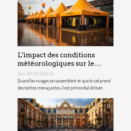
L'impact des conditions
météorologiques sur le
choix des tentes publicitaires
Dim. 07/01/2024 0h
Quand les nuages se rassemblent et que le ciel prend
des teintes menaçantes, il est primordial de bien...