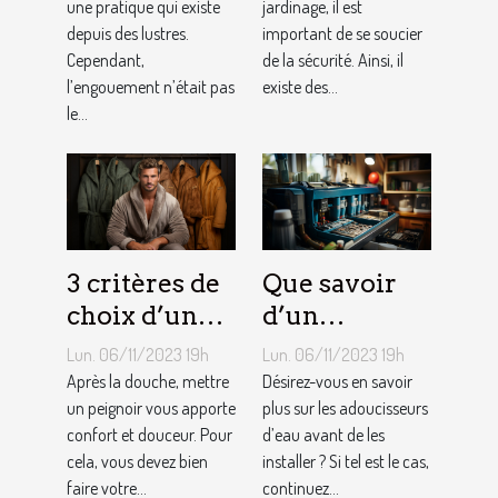
une pratique qui existe
jardinage ?
jardinage, il est
depuis des lustres.
important de se soucier
Cependant,
de la sécurité. Ainsi, il
l’engouement n’était pas
existe des...
le...
3 critères de
Que savoir
choix d’un
d’un
peignoir de
adoucisseur
Lun. 06/11/2023 19h
Lun. 06/11/2023 19h
bain pour
d’eau ?
Après la douche, mettre
Désirez-vous en savoir
homme ?
un peignoir vous apporte
plus sur les adoucisseurs
confort et douceur. Pour
d’eau avant de les
cela, vous devez bien
installer ? Si tel est le cas,
faire votre...
continuez...