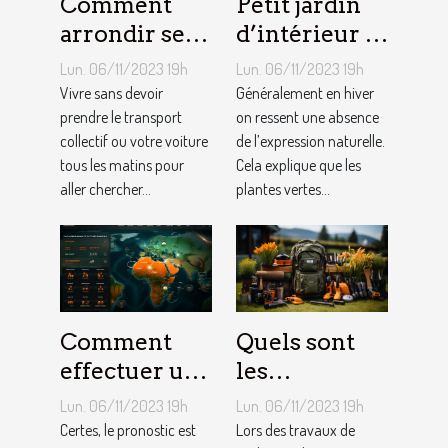
Comment
Petit jardin
arrondir ses
d’intérieur :
fins du mois
comment en
Lun. 06/11/2023 19h
Lun. 06/11/2023 19h
avec
créer chez
Vivre sans devoir
Généralement en hiver
l’internet ?
prendre le transport
soi ?
on ressent une absence
collectif ou votre voiture
de l’expression naturelle.
tous les matins pour
Cela explique que les
aller chercher...
plantes vertes...
Comment
Quels sont
effectuer un
les
pronostic en
équipements
Lun. 06/11/2023 19h
Lun. 06/11/2023 19h
ligne ?
pour le
Certes, le pronostic est
Lors des travaux de