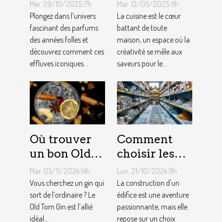
années folles
choisir le
Mer. 29/10/2025 7h
Mar. 13/05/2025 11h
influencent-
meilleur
Plongez dans l’univers
La cuisine est le cœur
ils la mode
fascinant des parfums
équipement
battant de toute
des années folles et
maison, un espace où la
moderne ?
de cuisine
découvrez comment ces
créativité se mêle aux
effluves iconiques...
saveurs pour le...
Où trouver
Comment
un bon Old
choisir les
Tom Gin
matériaux de
Mar. 05/11/2024 14h
Lun. 21/10/2024 9h
artisanal ?
construction
Vous cherchez un gin qui
La construction d'un
sort de l’ordinaire ? Le
adaptés à
édifice est une aventure
Old Tom Gin est l’allié
passionnante, mais elle
votre projet
idéal...
repose sur un choix