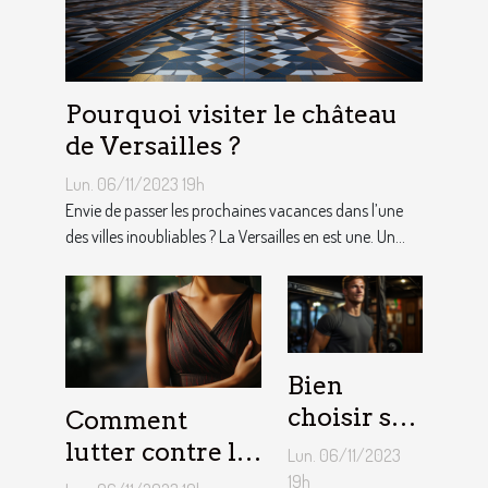
Pourquoi visiter le château
de Versailles ?
Lun. 06/11/2023 19h
Envie de passer les prochaines vacances dans l’une
des villes inoubliables ? La Versailles en est une. Un...
Bien
choisir sa
Comment
barre de
lutter contre la
Lun. 06/11/2023
traction :
démangeaison ?
19h