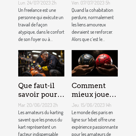
de devenir
toujours la
Lun. 24/07/2023 2h
Ven. 07/07/2023 5h
indépendant
vie rose en
Un freelance est une
Quand la cohabitation
?
personne qui exécute un
couple ?
perdure, normalement
travail de façon
les liens amoureux
atypique, dans le confort
devraient se renforcer.
de son foyer ou à...
Alors que c’est le...
Que faut-il
Comment
savoir pour
mieux jouer
un meilleur
pour gagner
Mar. 20/06/2023 2h
Jeu. 15/06/2023 14h
ajustement
au jeu
Les amateurs du karting
Le monde des paris en
de la
savent que les pneus du
1XBET ?
ligne sur 1xbet offre une
kart représentent un
expérience passionnante
pression des
facteur indispensable
pour les amateurs de