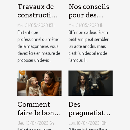
Travaux de
Nos conseils
construction
pour des
d’une maison
cadeaux
Mer. 31/05/2023 15h
Mer. 31/05/2023 1h
: Comment
idéaux et
En tant que
Offrir un cadeau à son
établir le
professionnel du métier
originaux
petit ami peut sembler
de la maçonnerie, vous
un acte anodin, mais
devis avec un
pour votre
devez être en mesure de
c'est l'un des piliers de
artisan
petit ami
proposer un devis...
l'amour. Il...
maçon ?
Comment
Des
faire le bon
pragmatistes
choix entre
imaginatifs
Jeu. 13/04/2023 5h
Lun. 10/04/2023 19h
une crèche et
et patients :
Il n'est pas toujours
Déterminé, travailleur,