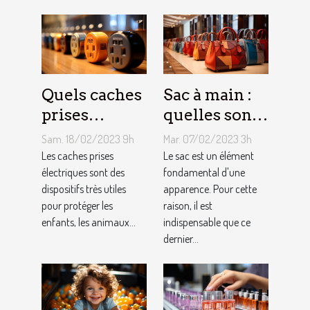
Quels caches
Sac à main :
prises
quelles sont
électriques
les astuces
Sam. 18/02/2023 9h
Mar. 07/02/2023 3h
choisir ?
pour faire un
Les caches prises
Le sac est un élément
électriques sont des
choix
fondamental d'une
dispositifs très utiles
apparence. Pour cette
approprié ?
pour protéger les
raison, il est
enfants, les animaux...
indispensable que ce
dernier...