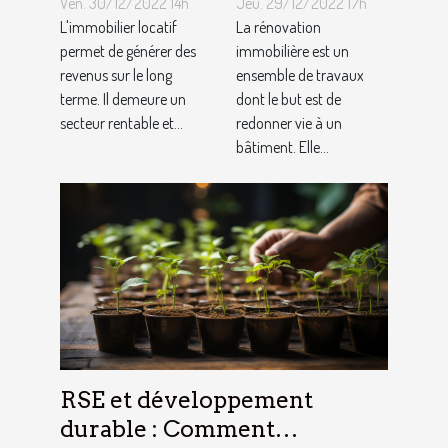
Ven. 30/12/2022 14h
Jeu. 29/12/2022 17h
?
rénovation
L'immobilier locatif
La rénovation
permet de générer des
immobilière
immobilière est un
revenus sur le long
ensemble de travaux
?
terme. Il demeure un
dont le but est de
secteur rentable et...
redonner vie à un
bâtiment. Elle...
RSE et développement
durable : Comment