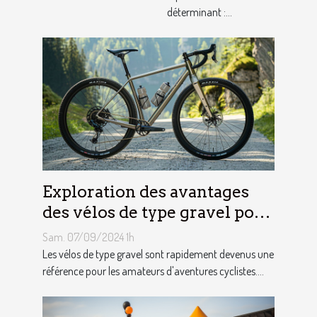
déterminant :...
Exploration des avantages
des vélos de type gravel pour
les aventuriers
Sam. 07/09/2024 1h
Les vélos de type gravel sont rapidement devenus une
référence pour les amateurs d'aventures cyclistes....