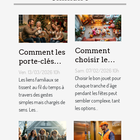
Comment
Comment les
choisir le
porte-clés
jouet idéal
personnalisés
Sam. 07/02/2026 10h
Ven. 13/03/2026 10h
pour chaque
peuvent
Choisir le bon jouet pour
Les liens familiaux se
âge lors des
chaque tranche d’âge
renforcer les
tissent au fil du temps à
pendant les fêtes peut
travers des gestes
fêtes ?
liens
sembler complexe, tant
simples mais chargés de
familiaux ?
les options...
sens. Les...