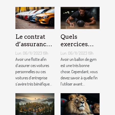
Le contrat
Quels
d’assurance
exercices
auto par
pouvez-vous
Lun. 06/11/2023 19h
Lun. 06/11/2023 19h
flotte : est-il
faire avec un
Avoir une flotte afin
Avoir un ballon de gym
si
d’assurer ces voitures
ballon de
est une très bonne
personnelles ou ces
chose. Cependant, vous
bénéfique ?
gym ?
voitures d’entreprise
devez savoir à quelle fin
s’avère très bénéfique...
l’utiliser avant...