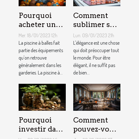
Pourquoi
Comment
acheter une
sublimer ses
piscine à
ongles ?
Mer. 18/01/2023 12h
Lun. 09/01/2023 21h
balles à son
La piscine à balles fait
L'élégance est une chose
bébé ?
partie des équipements
qui doit préoccuper tout
qu'on retrouve
le monde. Pour être
généralement dans les
élégant, il ne suffit pas
garderies. La piscine à...
de bien...
Pourquoi
Comment
investir dans
pouvez-vous
l'immobilier
faire une