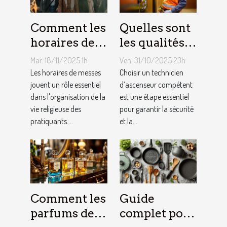
Comment les
Quelles sont
horaires de
les qualités à
messes
rechercher
Mar. 18/11/2025 1h
Ven. 31/10/2025 23h
facilitent la
chez un
Les horaires de messes
Choisir un technicien
vie des
jouent un rôle essentiel
technicien
d’ascenseur compétent
dans l'organisation de la
est une étape essentiel
pratiquants ?
d’ascenseur ?
vie religieuse des
pour garantir la sécurité
pratiquants....
et la...
Comment les
Guide
parfums des
complet pour