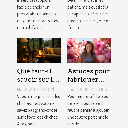
une
facile de choisir un
comment
patient, mais aussi têtu
prestataire de services
et capricieux. Pleins de
assistante
sont les gens
de garde d'enfants. Il est
passion, sensuels, même
maternelle ?
du Taureau ?
normal d'avoir...
s'ils ont...
Que faut-il
Astuces pour
savoir sur le
fabriquer
foyer chicha
une arche de
Mar. 28/02/2023 21h
Sam. 18/02/2023 10h
?
ballons
Vous aimez peut-être les
Pour rendre la fête plus
chichas mais vous ne
belle et inoubliable, il
savez pas grand-chose
faudra penser à ajouter
sur le foyer des chichas.
une touche personnelle
Alors, pour...
lors de...