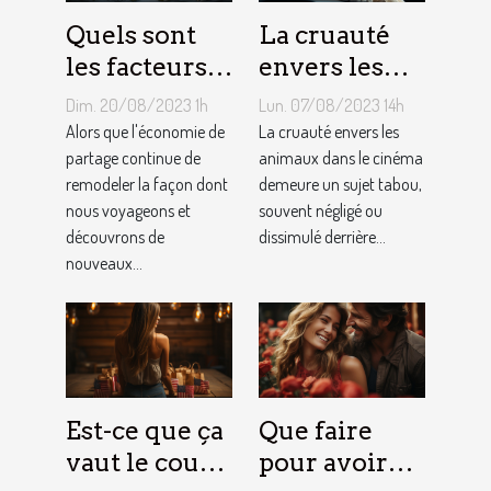
Quels sont
La cruauté
les facteurs
envers les
qui sous-
animaux
Dim. 20/08/2023 1h
Lun. 07/08/2023 14h
tendent la
dans le
Alors que l'économie de
La cruauté envers les
tarification
partage continue de
cinéma : un
animaux dans le cinéma
remodeler la façon dont
demeure un sujet tabou,
des services
sujet tabou
nous voyageons et
souvent négligé ou
de
découvrons de
dissimulé derrière...
conciergerie
nouveaux...
d'Airbnb ?
Est-ce que ça
Que faire
vaut le coup
pour avoir