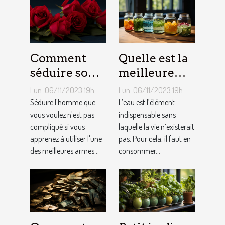
Comment
Quelle est la
séduire son
meilleure
homme ?
quantité
Lun. 06/11/2023 19h
Lun. 06/11/2023 19h
d’eau qu’il
Séduire l'homme que
L’eau est l’élément
vous voulez n'est pas
faut au
indispensable sans
compliqué si vous
laquelle la vie n’existerait
quotidien ?
apprenez à utiliser l'une
pas. Pour cela, il faut en
des meilleures armes...
consommer...