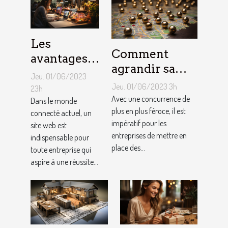
Les
Comment
avantages
agrandir sa
de faire
Jeu. 01/06/2023
notoriété
appel à un
Jeu. 01/06/2023 3h
23h
locale et
Avec une concurrence de
spécialiste
Dans le monde
fidéliser sa
plus en plus féroce, il est
connecté actuel, un
de
impératif pour les
site web est
clientèle grâce
conception
entreprises de mettre en
indispensable pour
aux outils du
de site web
place des...
toute entreprise qui
référencement
aspire à une réussite...
local ?