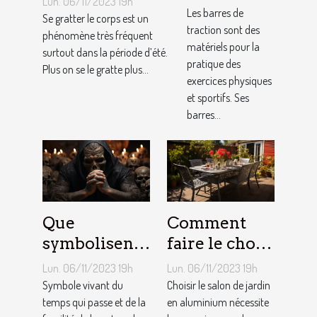
Lun. 06/11/2023 19h
nos
Les barres de
Se gratter le corps est un
traction sont des
conseils !
phénomène très fréquent
matériels pour la
surtout dans la période d’été.
pratique des
Plus on se le gratte plus...
exercices physiques
et sportifs. Ses
barres...
Que
Comment
symbolisent
faire le choix
les Tatouages
d’un salon de
Lun. 06/11/2023 19h
Lun. 06/11/2023 19h
Têtes de
jardin en
Symbole vivant du
Choisir le salon de jardin
Mort ?
temps qui passe et de la
aluminium ?
en aluminium nécessite