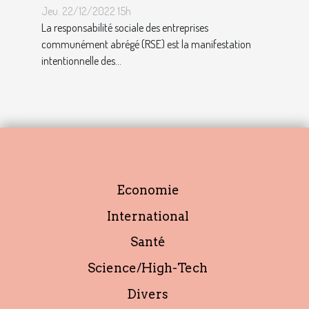
décrocher vite un emploi
Jeu. 22/12/2022 15h
avec ce profil ?
La responsabilité sociale des entreprises
communément abrégé (RSE) est la manifestation
intentionnelle des...
Economie
International
Santé
Science/High-Tech
Divers