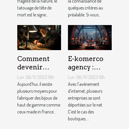
fragilité de la nature, le
la connaissance de
tatouage de tête de
quelques critères au
mort est le signe...
préalable. Si vous...
Comment
E-komerco
devenir
agency :
bijoutier-
qu’est-ce que
Lun. 06/11/2023 19h
Lun. 06/11/2023 19h
joaillier ?
c’est ?
Aujourd’hui, il existe
Avec l’avènement
plusieurs moyens pour
d’internet, plusieurs
fabriquer des bijoux de
entreprises se sont
haut de gamme comme
déportées sur le net.
ceux made in France...
C’est le cas des
boutiques....