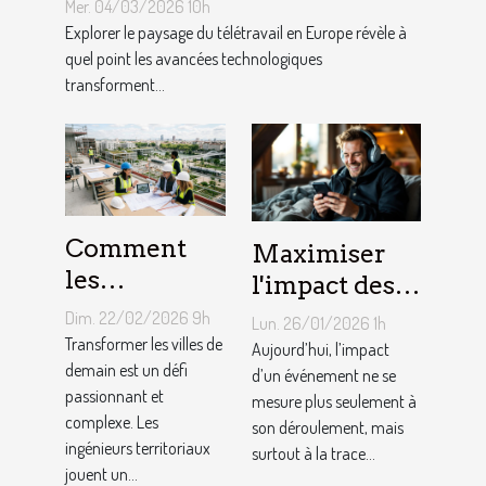
elles le télétravail en Europe
Mer. 04/03/2026 10h
?
Explorer le paysage du télétravail en Europe révèle à
quel point les avancées technologiques
transforment...
Comment
Maximiser
les
l'impact des
ingénieurs
événements
Dim. 22/02/2026 9h
Lun. 26/01/2026 1h
territoriaux
avec des
Transformer les villes de
Aujourd’hui, l’impact
façonnent-
demain est un défi
souvenirs
d’un événement ne se
passionnant et
mesure plus seulement à
ils les villes
audio
complexe. Les
son déroulement, mais
de demain ?
personnalisés
ingénieurs territoriaux
surtout à la trace...
jouent un...