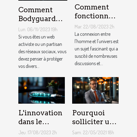
Comment
Comment
fonctionne
Bodyguard
un pendule
lutte contre le
Mar. 22/08/2023 2h
Lun. 06/11/2023 19h
divinatoire
La connexion entre
cyber
Si vous êtes un web
en ligne ?
l'homme et l'univers est
harcèlement ?
activiste ou un partisan
un sujet fascinant qui a
des réseaux sociaux, vous
suscité de nombreuses
devez penser à protéger
discussions et...
vos divers...
L'innovation
Pourquoi
dans le
solliciter un
domaine de
service
Jeu. 17/08/2023 2h
Sam. 22/05/2021 18h