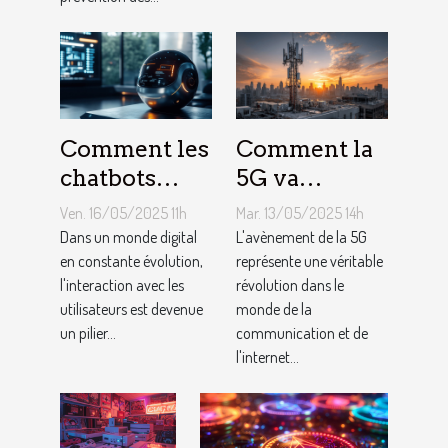
Comment les
Comment la
chatbots
5G va
améliorent
transformer
Ven. 16/05/2025 11h
Mar. 13/05/2025 14h
l'engagement
l'internet des
Dans un monde digital
L'avènement de la 5G
et la
en constante évolution,
objets
représente une véritable
l'interaction avec les
révolution dans le
conversion
Analyse de
utilisateurs est devenue
monde de la
des
l'impact et
un pilier...
communication et de
utilisateurs
des
l'internet...
opportunités