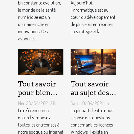
la santé
informatique
En constante évolution,
Aujourd’hui,
numérique
le monde de la santé
pour PME ?
l'informatique est au
numérique est un
cœur du développement
domaine riche en
de plusieurs entreprises.
innovations. Ces
La stratégie et la...
avancées...
Tout savoir
Tout savoir
pour bien
au sujet des
choisir un
licences
Mer. 28/04/2021 21h
Sam. 10/04/2021 11h
consultant
Windows !
Le référencement
La plupart d'entre nous
SEO
naturel s’impose à
se pose des questions
toutes les entreprises à
concernant les licences
notre époque où internet
Windows. Il existe en