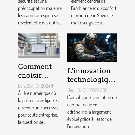
améliorer la
sécurité est une
votre maison
élément central de
préoccupation majeure,
l'ambiance et du confort
sécurité de
avec des
les caméras espion se
d'un intérieur. Savoir le
votre
lampadaires
révèlent être des outils...
maîtriser grâce à...
domicile
Comment
L'innovation
choisir
technologique
entre une
Lun. 28/10/2024 1h
dans les
Jeu. 18/04/2024 20h
boutique en
À l'ère numérique où
équipements
L'airsoft, une simulation de
ligne et un
la présence en ligne est
d'airsoft et son
combat riche en
devenue une nécessité
site vitrine
adrénaline, a largement
impact sur le
pour toute entreprise,
pour votre
évolué grâce à l'essor de
la question se...
jeu
l'innovation...
activité ?