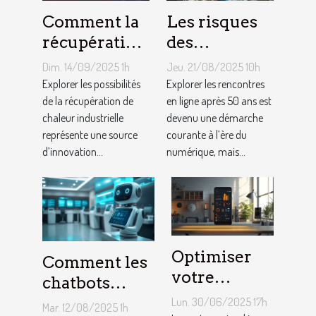
Comment la
Les risques
récupération
des
de chaleur
rencontres
Dim. 14/09/2025 1h
Jeu. 21/08/2025 10h
industrielle
en ligne pour
Explorer les possibilités
Explorer les rencontres
peut-elle
de la récupération de
les plus de 50
en ligne après 50 ans est
chaleur industrielle
devenu une démarche
chauffer des
ans
représente une source
courante à l’ère du
milliers de
d’innovation...
numérique, mais...
logements ?
Optimiser
Comment les
votre
chatbots
contenu
utilisant l'IA
Lun. 30/06/2025 17h
Mar. 12/08/2025 1h