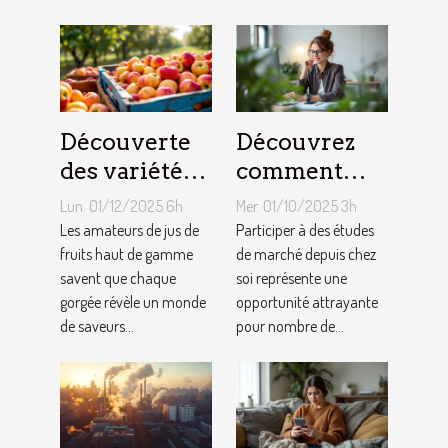
Découverte
Découvrez
des variétés
comment
de pommes
participer à
Lun. 01/12/2025 6h
Mer. 01/10/2025 3h
utilisées
des études de
Les amateurs de jus de
Participer à des études
dans les jus
fruits haut de gamme
marché
de marché depuis chez
savent que chaque
soi représente une
premium
depuis chez
gorgée révèle un monde
opportunité attrayante
vous
de saveurs...
pour nombre de...