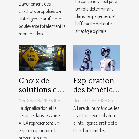
visuel : trucs
Le contenu visuel joue
transforment-
L’avènement des
et astuces
un rôle déterminant
ils le service
chatbots propulsés par
dans l’engagement et
l’intelligence artificielle
client ?
l’efficacité de toute
bouleverse totalement la
stratégie digitale....
manière dont...
Choix de
Exploration
solutions de
des bénéfices
signalisation
des assistants
Mer. 25/06/2025 10h
Jeu. 12/06/2025 2h
et de sécurité
virtuels
La signalisation et la
À l’ère du numérique, les
adaptées aux
sécurité dans les zones
basés sur l'IA
assistants virtuels dotés
ATEX représentent un
d’intelligence artificielle
zones ATEX
en français
enjeu majeur pour la
transforment les...
prévention des...