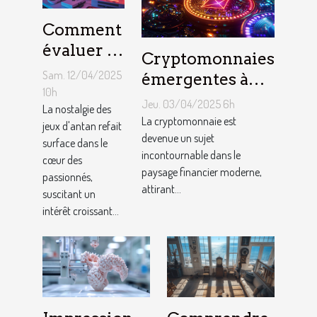
Comment
évaluer la
Cryptomonnaies
valeur de
Sam. 12/04/2025
émergentes à
vos
10h
surveiller en
Jeu. 03/04/2025 6h
consoles
La nostalgie des
2023 Potentiel
La cryptomonnaie est
jeux d'antan refait
de jeux
de croissance et
devenue un sujet
surface dans le
vidéo
incontournable dans le
risques associés
cœur des
rétro
paysage financier moderne,
passionnés,
attirant...
suscitant un
intérêt croissant...