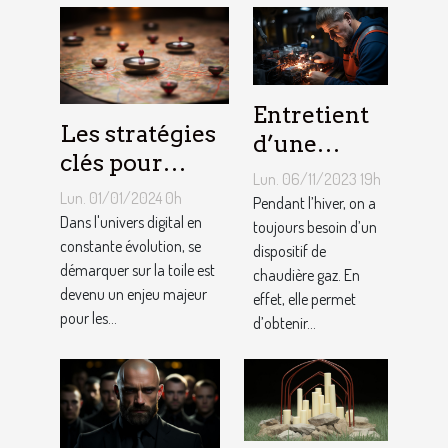
Entretient
Les stratégies
d’une
clés pour
chaudière
Lun. 06/11/2023 19h
améliorer le
gaz :
Lun. 01/01/2024 0h
Pendant l’hiver, on a
référencement
Dans l'univers digital en
Comment
toujours besoin d’un
naturel de
constante évolution, se
dispositif de
ça marche ?
démarquer sur la toile est
chaudière gaz. En
votre site
devenu un enjeu majeur
effet, elle permet
internet à
pour les...
d’obtenir...
Bruxelles