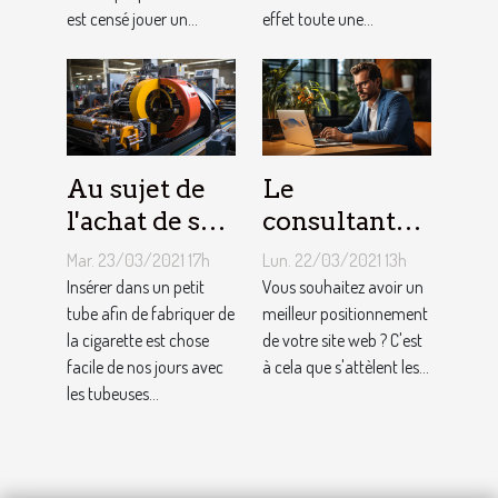
est censé jouer un...
effet toute une...
Au sujet de
Le
l'achat de sa
consultant
propre
SEO : que
Mar. 23/03/2021 17h
Lun. 22/03/2021 13h
machine à
faut-il savoir
Insérer dans un petit
Vous souhaitez avoir un
tuber : où
tube afin de fabriquer de
?
meilleur positionnement
la cigarette est chose
de votre site web ? C'est
s’en procurer
facile de nos jours avec
à cela que s'attèlent les...
et pourquoi ?
les tubeuses...