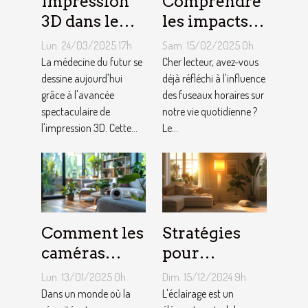
Impression
Comprendre
3D dans le
les impacts
secteur
du fuseau
Lun. 24/03/2025 17h
Sam. 15/02/2025 0h
médical
horaire
La médecine du futur se
Cher lecteur, avez-vous
progrès et
dessine aujourd'hui
atlantique
déjà réfléchi à l'influence
grâce à l'avancée
des fuseaux horaires sur
futurs usages
sur le
spectaculaire de
notre vie quotidienne ?
quotidien
l'impression 3D. Cette...
Le...
Comment les
Stratégies
caméras
pour
espion
optimiser
Lun. 13/01/2025 0h
Dim. 15/12/2024 9h
peuvent
l'éclairage de
Dans un monde où la
L'éclairage est un