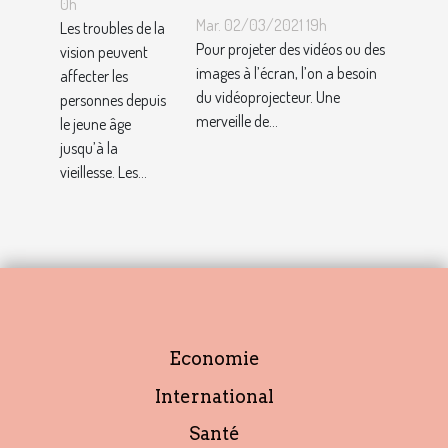
troubles
0h
des
Mar. 02/03/2021 19h
de la
Les troubles de la
vidéoprojecteurs
Pour projeter des vidéos ou des
vision peuvent
vision ?
LED
images à l’écran, l’on a besoin
affecter les
du vidéoprojecteur. Une
personnes depuis
merveille de...
le jeune âge
jusqu’à la
vieillesse. Les...
Economie
International
Santé