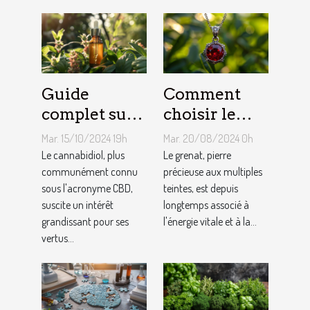
Guide
Comment
complet sur
choisir le
les bienfaits
bon bijou en
Mar. 15/10/2024 19h
Mar. 20/08/2024 0h
du CBD et les
grenat pour
Le cannabidiol, plus
Le grenat, pierre
réductions
communément connu
booster son
précieuse aux multiples
sous l'acronyme CBD,
teintes, est depuis
disponibles
énergie
suscite un intérêt
longtemps associé à
grandissant pour ses
l'énergie vitale et à la...
vertus...