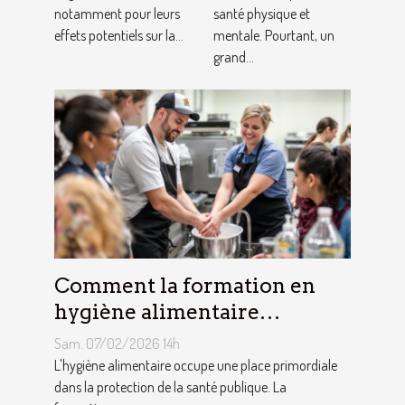
la peau ?
optimal
notamment pour leurs
santé physique et
effets potentiels sur la...
mentale. Pourtant, un
grand...
Comment la formation en
hygiène alimentaire
influence-t-elle la sécurité
Sam. 07/02/2026 14h
des consommateurs ?
L'hygiène alimentaire occupe une place primordiale
dans la protection de la santé publique. La