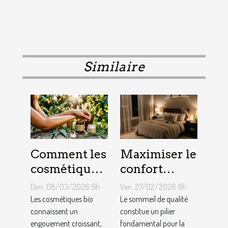
Similaire
Comment les
Maximiser le
cosmétiques
confort
bio
nocturne :
Dim. 08/03/2026 9h
Ven. 27/02/2026 9h
influencent-
astuces pour
Les cosmétiques bio
Le sommeil de qualité
ils la santé de
connaissent un
un sommeil
constitue un pilier
engouement croissant,
fondamental pour la