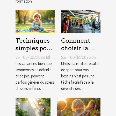
formation...
Techniques
Comment
simples pour
choisir la
gérer le
meilleure
Ven. 06/02/2026 18h
Sam. 06/12/2025 0h
stress chez
salle de sport
Les vacances, bien que
Choisir la meilleure salle
les enfants
synonymes de détente
pour vos
de sport pour vos
et de joie, peuvent
besoins n’est pas une
pendant les
besoins ?
parfois générer du stress
tâche facile face à la
vacances
chez les enfants....
diversité des...