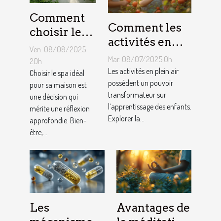
Comment
Comment les
choisir le
activités en
meilleur
Ven. 08/08/2025
plein air
spa pour
Mar. 08/07/2025 0h
20h
favorisent-
Les activités en plein air
votre
Choisir le spa idéal
elles
possèdent un pouvoir
pour sa maison est
maison ?
transformateur sur
une décision qui
l'apprentissage
l’apprentissage des enfants.
mérite une réflexion
chez les
Explorer la...
approfondie. Bien-
enfants ?
être,...
Les
Avantages de