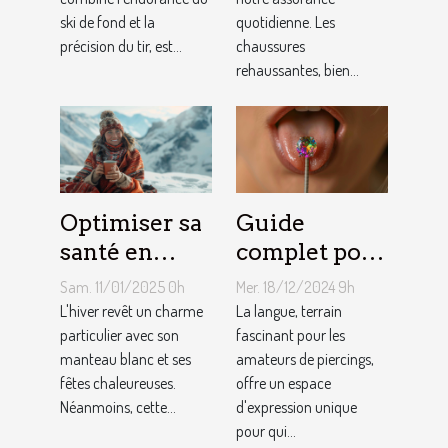
d'une
confiance en
ski de fond et la
quotidienne. Les
carrière en
soi ?
précision du tir, est...
chaussures
biathlon
rehaussantes, bien...
Optimiser sa
Guide
santé en
complet pour
hiver :
choisir son
Sam. 11/01/2025 0h
Mer. 18/12/2024 9h
stratégies
premier
L'hiver revêt un charme
La langue, terrain
naturelles de
particulier avec son
piercing de
fascinant pour les
manteau blanc et ses
amateurs de piercings,
prévention
langue
fêtes chaleureuses.
offre un espace
et
Néanmoins, cette...
d'expression unique
maintenance
pour qui...