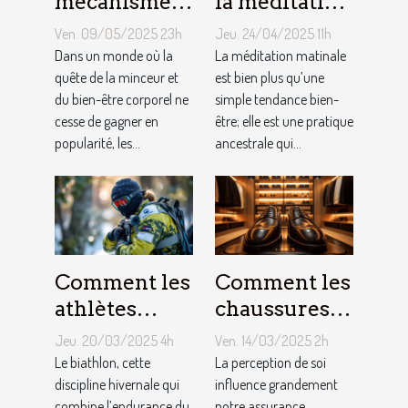
mécanismes
la méditation
d'action des
matinale
Ven. 09/05/2025 23h
Jeu. 24/04/2025 11h
gélules
pour le bien-
Dans un monde où la
La méditation matinale
minceur sur
quête de la minceur et
être
est bien plus qu’une
du bien-être corporel ne
simple tendance bien-
l'organisme
quotidien et
cesse de gagner en
être; elle est une pratique
la gestion du
popularité, les...
ancestrale qui...
stress
Comment les
Comment les
athlètes
chaussures
gèrent le
rehaussantes
Jeu. 20/03/2025 4h
Ven. 14/03/2025 2h
stress et les
améliorent-
Le biathlon, cette
La perception de soi
attentes
discipline hivernale qui
elles la
influence grandement
combine l’endurance du
notre assurance