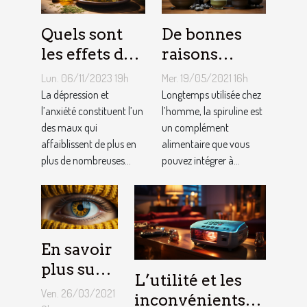
Quels sont
De bonnes
les effets du
raisons
CBD ?
d’opter pour
Lun. 06/11/2023 19h
Mer. 19/05/2021 16h
la spiruline
La dépression et
Longtemps utilisée chez
l’anxiété constituent l’un
pour
l’homme, la spiruline est
des maux qui
un complément
animaux
affaiblissent de plus en
alimentaire que vous
domestiques
plus de nombreuses...
pouvez intégrer à...
En savoir
plus sur
L’utilité et les
les
Ven. 26/03/2021
inconvénients