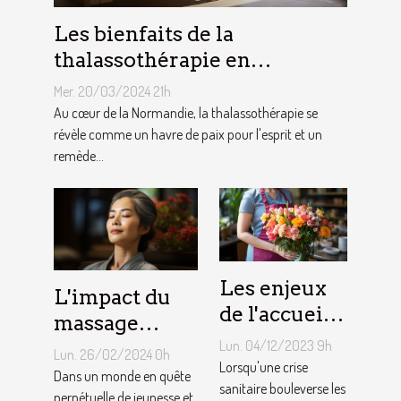
Les bienfaits de la
thalassothérapie en
Normandie : entre soin et
Mer. 20/03/2024 21h
évasion
Au cœur de la Normandie, la thalassothérapie se
révèle comme un havre de paix pour l'esprit et un
remède...
Les enjeux
L'impact du
de l'accueil
massage
en période
Lun. 04/12/2023 9h
Kobido sur la
Lun. 26/02/2024 0h
de crise
Lorsqu'une crise
qualité de la
Dans un monde en quête
sanitaire
sanitaire bouleverse les
peau et la
perpétuelle de jeunesse et