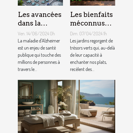
Les avancées
Les bienfaits
dans la
méconnus
recherche
des herbes
Ven. 14/06/2024 0h
Dim. 07/04/2024 1h
sur la
aromatiques
La maladie d'Alzheimer
Les jardins regorgent de
maladie
est un enjeu de santé
du jardin sur
trésors verts qui, au-delà
publique qui touche des
de leur capacité à
d'Alzheimer
notre santé
millions de personnes à
enchanter nos plats,
travers le...
recèlent des...