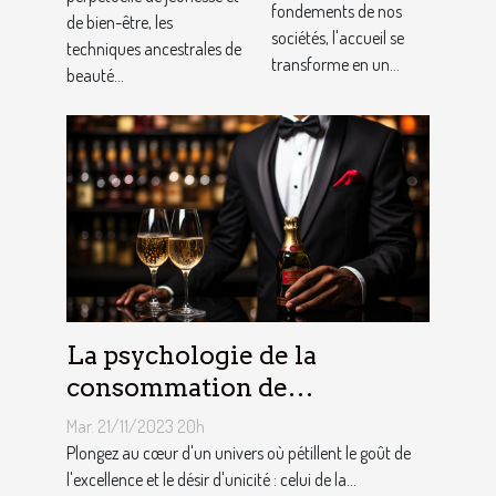
fondements de nos
de bien-être, les
prévention du
sociétés, l'accueil se
techniques ancestrales de
vieillissement
transforme en un...
beauté...
La psychologie de la
consommation de
champagne et du luxe chez
Mar. 21/11/2023 20h
les consommateurs
Plongez au cœur d'un univers où pétillent le goût de
l'excellence et le désir d'unicité : celui de la...