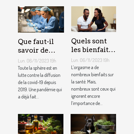
Quels sont
Que faut-il
les bienfaits
savoir de
de l’orgasme
Pfizer, vaccin
Lun. 06/11/2023 19h
Lun. 06/11/2023 19h
sur votre
contre le
L’orgasme a de
Toute la sphère est en
santé ?
nombreux bienfaits sur
coronavirus ?
lutte contre la diffusion
la santé. Mais,
de la covid-19 depuis
nombreux sont ceux qui
2019. Une pandémie qui
ignorent encore
a déjà fait...
l’importance de...