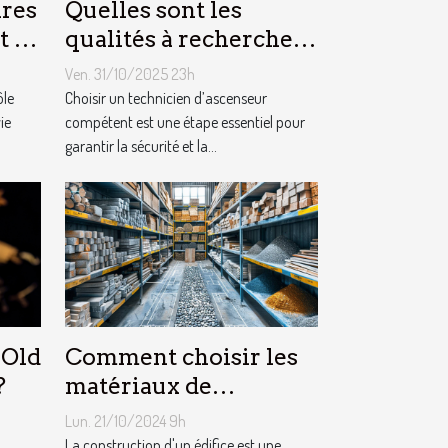
res
Quelles sont les
t la
qualités à rechercher
 ?
chez un technicien
Ven. 31/10/2025 23h
d’ascenseur ?
ôle
Choisir un technicien d’ascenseur
ie
compétent est une étape essentiel pour
garantir la sécurité et la...
 Old
Comment choisir les
?
matériaux de
construction adaptés à
Lun. 21/10/2024 9h
votre projet
La construction d'un édifice est une