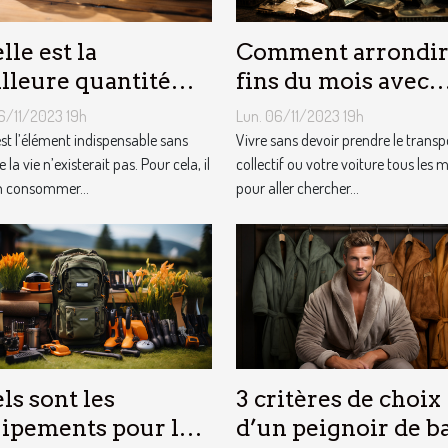
lle est la
Comment arrondir
lleure quantité
fins du mois avec
au qu’il faut au
l’internet ?
6/11/2023 19h
Lun. 06/11/2023 19h
tidien ?
est l’élément indispensable sans
Vivre sans devoir prendre le transp
e la vie n’existerait pas. Pour cela, il
collectif ou votre voiture tous les 
n consommer...
pour aller chercher...
ls sont les
3 critères de choix
ipements pour le
d’un peignoir de b