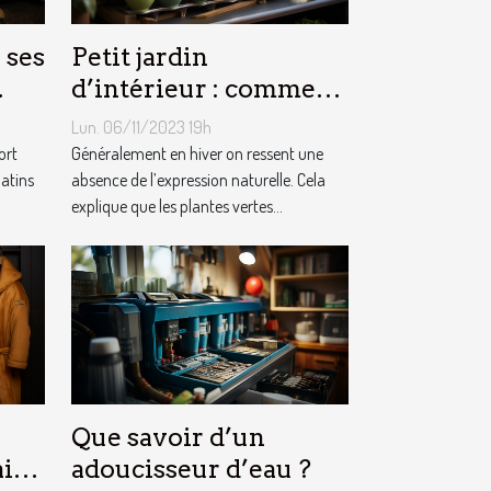
 ses
Petit jardin
d’intérieur : comment
en créer chez soi ?
Lun. 06/11/2023 19h
ort
Généralement en hiver on ressent une
matins
absence de l’expression naturelle. Cela
explique que les plantes vertes...
Que savoir d’un
ain
adoucisseur d’eau ?