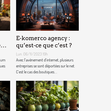
E-komerco agency :
e
qu’est-ce que c’est ?
m ?
Lun. 06/11/2023 19h
nium
Avec l’avènement d’internet, plusieurs
ques
entreprises se sont déportées sur le net.
C’est le cas des boutiques....