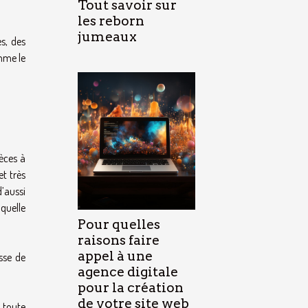
Tout savoir sur
les reborn
jumeaux
s, des
omme le
ièces à
et très
d’aussi
quelle
Pour quelles
raisons faire
appel à une
sse de
agence digitale
pour la création
de votre site web
 toute