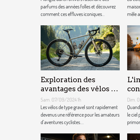
parfums des années folles et découvrez
maison
comment ces effluves iconiques...
mêle a
Exploration des
L'i
avantages des vélos de
con
type gravel pour les
mét
Sam. 07/09/2024 1h
Dim. 
aventuriers
le 
Les vélos de type gravel sont rapidement
Quand 
devenus une référence pour les amateurs
pub
le ciel
d'aventures cyclistes....
primord