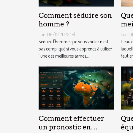
Comment séduire son
Que
homme ?
mei
d’e
Lun. 06/11/2023 19h
Lun. 0
quo
Séduire l'homme que vous voulez n'est
L’eau 
pas compliqué si vous apprenez à utiliser
laquell
l'une des meilleures armes...
faut e
Comment effectuer
Que
un pronostic en
équ