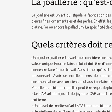
La joaillerie : qu’est-
La joaillerie est un art qui stipule la fabrication d
pierres fines, ornementales et des perles. En effet, 
platine, l’or ou encore le palladium. La spécificité de
Quels critères doit re
Un bijoutier-joaillier est avant tout considéré comm
valeur unique. Pour ce faire, celui-ci doit être d’abor
concentré face à tout travail. Aussi, il faut qu’il soit 
passionnant. Avoir un excellent sens du contact
communication avec un client, peut aussi parfaire les cr
Par ailleurs, le bijoutier-joaillier peut être requis de p
• Un CAP art du bijou et du joyau et CAP arts et te
troisième ;
• Un brevet des métiers d’art (BMA) parcours bijouteri
• Un diplôme des métiers d’art parcourt arts du bij