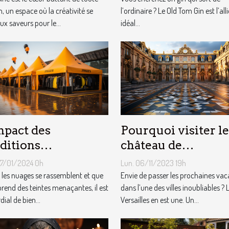
, un espace où la créativité se
l’ordinaire ? Le Old Tom Gin est l’alli
ux saveurs pour le...
idéal...
Pourquoi visiter le
mpact des
château de
ditions
Versailles ?
éorologiques sur
Lun. 06/11/2023 19h
07/01/2024 0h
choix des tentes
Envie de passer les prochaines va
les nuages se rassemblent et que
dans l’une des villes inoubliables ? 
licitaires
 prend des teintes menaçantes, il est
Versailles en est une. Un...
ial de bien...