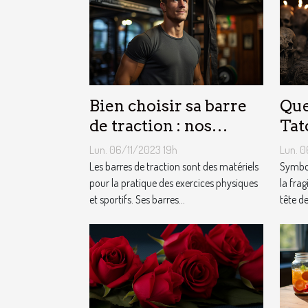
Bien choisir sa barre
Que
de traction : nos
Tat
conseils !
Mor
Lun. 06/11/2023 19h
Lun. 0
Les barres de traction sont des matériels
Symbol
pour la pratique des exercices physiques
la frag
et sportifs. Ses barres...
tête de