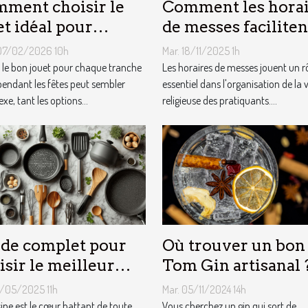
ment choisir le
Comment les horai
et idéal pour
de messes faciliten
que âge lors des
vie des pratiquants
07/02/2026 10h
Mar. 18/11/2025 1h
es ?
r le bon jouet pour chaque tranche
Les horaires de messes jouent un r
pendant les fêtes peut sembler
essentiel dans l'organisation de la v
e, tant les options...
religieuse des pratiquants....
de complet pour
Où trouver un bon
isir le meilleur
Tom Gin artisanal 
ipement de
3/05/2025 11h
Mar. 05/11/2024 14h
sine
sine est le cœur battant de toute
Vous cherchez un gin qui sort de