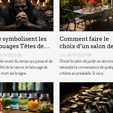
 symbolisent les
Comment faire le
ouages Têtes de
choix d’un salon d
t ?
jardin en aluminiu
6/11/2023 19h
Lun. 06/11/2023 19h
e vivant du temps qui passe et de
Choisir le salon de jardin en alumi
ilité de la nature, le tatouage de
nécessite la connaissance de quel
 mort est le signe...
critères au préalable. Si vous...