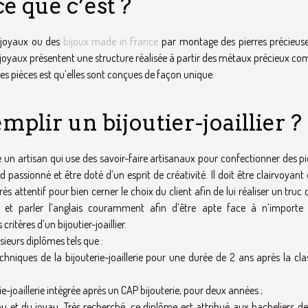
ce que c’est ?
es joyaux ou des
bijoux made in France
par montage des pierres précieuse
les joyaux présentent une structure réalisée à partir des métaux précieux c
 ces pièces est qu’elles sont conçues de façon unique.
mplir un bijoutier-joaillier ?
e un artisan qui use des savoir-faire artisanaux pour confectionner des p
d passionné et être doté d’un esprit de créativité. Il doit être clairvoyant 
très attentif pour bien cerner le choix du client afin de lui réaliser un truc 
 et parler l’anglais couramment afin d’être apte face à n’importe 
itères d’un bijoutier-joaillier.
lusieurs diplômes tels que :
chniques de la bijouterie-joaillerie pour une durée de 2 ans après la cla
e-joaillerie intégrée après un CAP bijouterie, pour deux années ;
ou et du joyau. Très recherché, ce diplôme est attribué aux bacheliers de