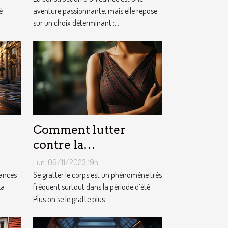
é
aventure passionnante, mais elle repose
sur un choix déterminant :...
Comment lutter
contre la
démangeaison ?
Lun. 06/11/2023 19h
cances
Se gratter le corps est un phénomène très
La
fréquent surtout dans la période d’été.
Plus on se le gratte plus...