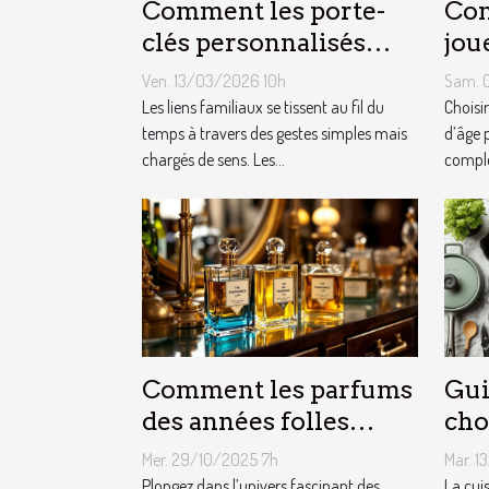
Comment les porte-
Com
clés personnalisés
jou
peuvent renforcer les
cha
Ven. 13/03/2026 10h
Sam. 
liens familiaux ?
fêt
Les liens familiaux se tissent au fil du
Choisi
temps à travers des gestes simples mais
d’âge 
chargés de sens. Les...
complex
Comment les parfums
Gui
des années folles
cho
influencent-ils la
équ
Mer. 29/10/2025 7h
Mar. 1
mode moderne ?
cui
Plongez dans l’univers fascinant des
La cui