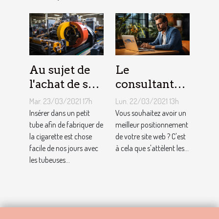
Au sujet de
Le
l'achat de sa
consultant
propre
SEO : que
Mar. 23/03/2021 17h
Lun. 22/03/2021 13h
machine à
faut-il savoir
Insérer dans un petit
Vous souhaitez avoir un
tuber : où
tube afin de fabriquer de
?
meilleur positionnement
la cigarette est chose
de votre site web ? C'est
s’en procurer
facile de nos jours avec
à cela que s'attèlent les...
et pourquoi ?
les tubeuses...