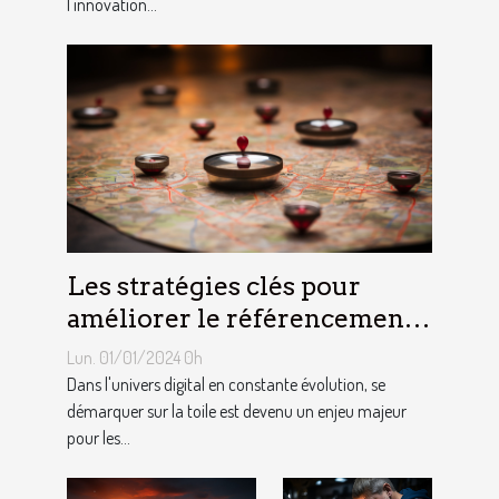
l'innovation...
Les stratégies clés pour
améliorer le référencement
naturel de votre site internet
Lun. 01/01/2024 0h
à Bruxelles
Dans l'univers digital en constante évolution, se
démarquer sur la toile est devenu un enjeu majeur
pour les...