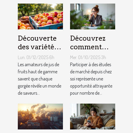
Découverte
Découvrez
des variétés
comment
de pommes
participer à
Lun. 01/12/2025 6h
Mer. 01/10/2025 3h
utilisées
des études de
Les amateurs de jus de
Participer à des études
dans les jus
fruits haut de gamme
marché
de marché depuis chez
savent que chaque
soi représente une
premium
depuis chez
gorgée révèle un monde
opportunité attrayante
vous
de saveurs...
pour nombre de...