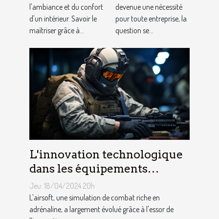
l'ambiance et du confort
devenue une nécessité
avec des
vitrine pour
d'un intérieur. Savoir le
pour toute entreprise, la
lampadaires
votre activité
maîtriser grâce à...
question se...
?
L'innovation technologique
dans les équipements
d'airsoft et son impact sur le
Jeu. 18/04/2024 20h
jeu
L'airsoft, une simulation de combat riche en
adrénaline, a largement évolué grâce à l'essor de