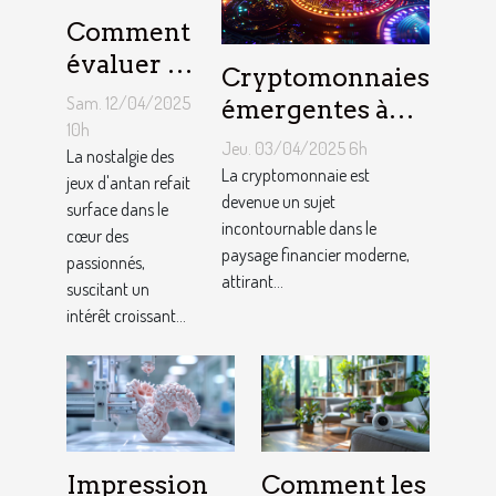
Comment
évaluer la
Cryptomonnaies
valeur de
Sam. 12/04/2025
émergentes à
vos
10h
surveiller en
Jeu. 03/04/2025 6h
consoles
La nostalgie des
2023 Potentiel
La cryptomonnaie est
jeux d'antan refait
de jeux
de croissance et
devenue un sujet
surface dans le
vidéo
incontournable dans le
risques associés
cœur des
rétro
paysage financier moderne,
passionnés,
attirant...
suscitant un
intérêt croissant...
Impression
Comment les