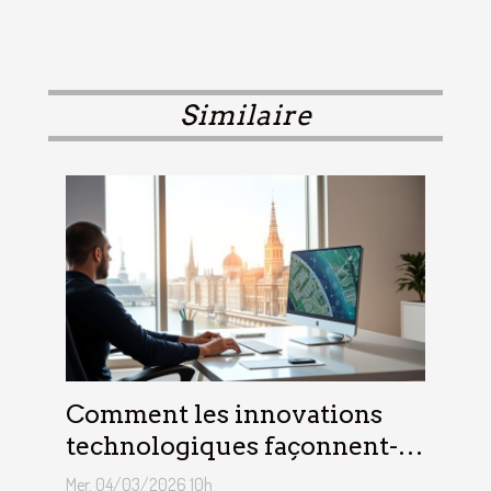
Similaire
Comment les innovations
technologiques façonnent-
elles le télétravail en Europe
Mer. 04/03/2026 10h