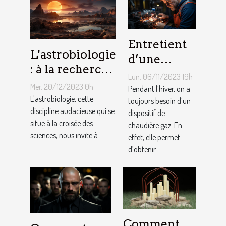
Entretient
L'astrobiologie
d’une
: à la recherche
chaudière
Lun. 06/11/2023 19h
de la vie au-
gaz :
Mer. 20/12/2023 0h
Pendant l’hiver, on a
delà de la
L'astrobiologie, cette
Comment
toujours besoin d’un
Terre
discipline audacieuse qui se
dispositif de
ça marche ?
situe à la croisée des
chaudière gaz. En
sciences, nous invite à...
effet, elle permet
d’obtenir...
Comment