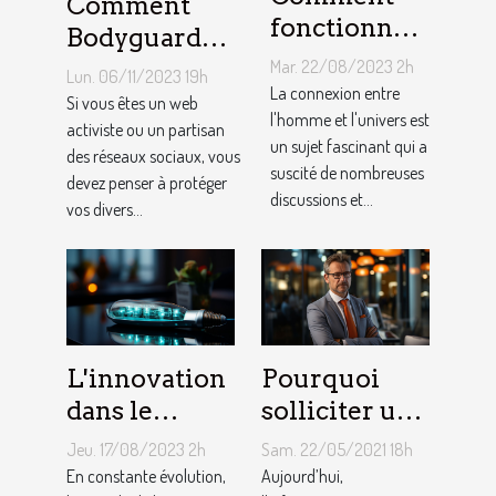
Comment
fonctionne
Bodyguard
un pendule
lutte contre le
Mar. 22/08/2023 2h
Lun. 06/11/2023 19h
divinatoire
La connexion entre
cyber
Si vous êtes un web
en ligne ?
l'homme et l'univers est
harcèlement ?
activiste ou un partisan
un sujet fascinant qui a
des réseaux sociaux, vous
suscité de nombreuses
devez penser à protéger
discussions et...
vos divers...
L'innovation
Pourquoi
dans le
solliciter un
domaine de
service
Jeu. 17/08/2023 2h
Sam. 22/05/2021 18h
la santé
informatique
En constante évolution,
Aujourd’hui,