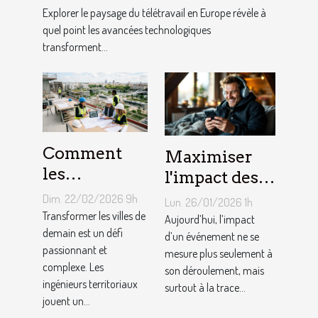
?
Explorer le paysage du télétravail en Europe révèle à
quel point les avancées technologiques
transforment...
Comment
Maximiser
les
l'impact des
ingénieurs
événements
Dim. 22/02/2026 9h
Lun. 26/01/2026 1h
territoriaux
avec des
Transformer les villes de
Aujourd’hui, l’impact
façonnent-
demain est un défi
souvenirs
d’un événement ne se
passionnant et
mesure plus seulement à
ils les villes
audio
complexe. Les
son déroulement, mais
de demain ?
personnalisés
ingénieurs territoriaux
surtout à la trace...
jouent un...