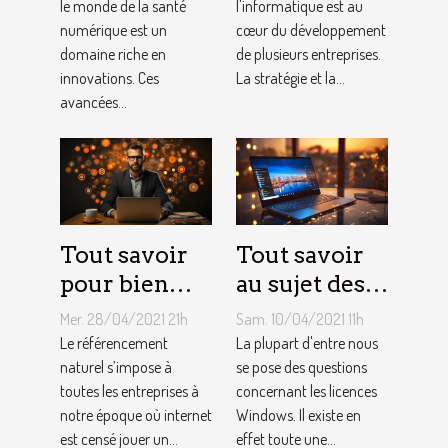
numérique
le monde de la santé
pour PME ?
l'informatique est au
numérique est un
cœur du développement
domaine riche en
de plusieurs entreprises.
innovations. Ces
La stratégie et la...
avancées...
Tout savoir
Tout savoir
pour bien
au sujet des
choisir un
licences
Mer. 28/04/2021 21h
Sam. 10/04/2021 11h
consultant
Windows !
Le référencement
La plupart d'entre nous
SEO
naturel s’impose à
se pose des questions
toutes les entreprises à
concernant les licences
notre époque où internet
Windows. Il existe en
est censé jouer un...
effet toute une...