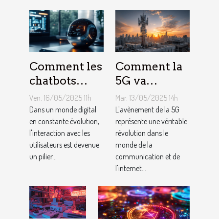
Comment les
Comment la
chatbots
5G va
améliorent
transformer
Ven. 16/05/2025 11h
Mar. 13/05/2025 14h
l'engagement
l'internet des
Dans un monde digital
L'avènement de la 5G
et la
en constante évolution,
objets
représente une véritable
l'interaction avec les
révolution dans le
conversion
Analyse de
utilisateurs est devenue
monde de la
des
l'impact et
un pilier...
communication et de
utilisateurs
des
l'internet...
opportunités