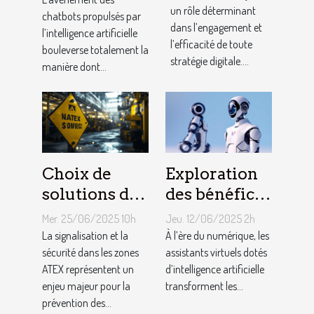
et astuces
un rôle déterminant
ils le service
chatbots propulsés par
dans l’engagement et
l’intelligence artificielle
client ?
l’efficacité de toute
bouleverse totalement la
stratégie digitale....
manière dont...
Choix de
Exploration
solutions de
des bénéfices
signalisation
des assistants
Mer. 25/06/2025 10h
Jeu. 12/06/2025 2h
et de sécurité
virtuels
La signalisation et la
À l’ère du numérique, les
adaptées aux
sécurité dans les zones
basés sur l'IA
assistants virtuels dotés
ATEX représentent un
d’intelligence artificielle
zones ATEX
en français
enjeu majeur pour la
transforment les...
prévention des...