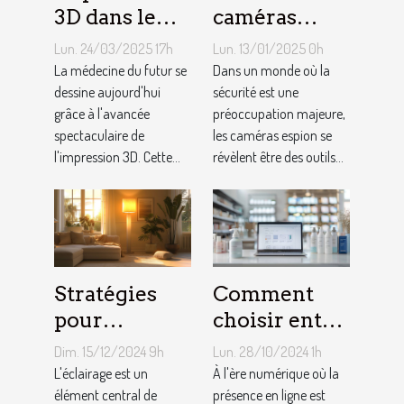
3D dans le
caméras
secteur
espion
Lun. 24/03/2025 17h
Lun. 13/01/2025 0h
médical
peuvent
La médecine du futur se
Dans un monde où la
progrès et
dessine aujourd'hui
améliorer la
sécurité est une
grâce à l'avancée
préoccupation majeure,
futurs usages
sécurité de
spectaculaire de
les caméras espion se
votre
l'impression 3D. Cette...
révèlent être des outils...
domicile
Stratégies
Comment
pour
choisir entre
optimiser
une boutique
Dim. 15/12/2024 9h
Lun. 28/10/2024 1h
l'éclairage de
en ligne et
L'éclairage est un
À l'ère numérique où la
votre maison
élément central de
un site
présence en ligne est