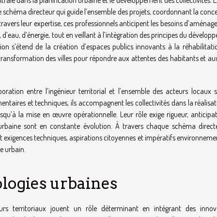
trale dans la planification urbaine et le développement des collectivités. 
t le schéma directeur qui guide l’ensemble des projets, coordonnant la conc
 travers leur expertise, ces professionnels anticipent les besoins d’aména
 d’eau, d’énergie, tout en veillant à l’intégration des principes du dévelo
on s’étend de la création d’espaces publics innovants à la réhabilitati
transformation des villes pour répondre aux attentes des habitants et aux
boration entre l’ingénieur territorial et l’ensemble des acteurs locaux s
entaires et techniques, ils accompagnent les collectivités dans la réalisa
usqu’à la mise en œuvre opérationnelle. Leur rôle exige rigueur, anticipa
n urbaine sont en constante évolution. À travers chaque schéma directeu
ant exigences techniques, aspirations citoyennes et impératifs environnem
ie urbain.
ologies urbaines
nieurs territoriaux jouent un rôle déterminant en intégrant des innov