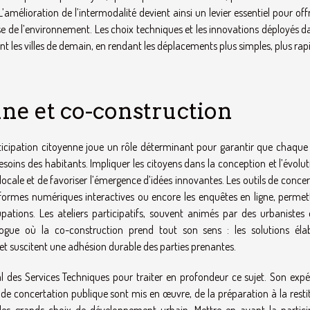
L’amélioration de l’intermodalité devient ainsi un levier essentiel pour off
se de l’environnement. Les choix techniques et les innovations déployés d
les villes de demain, en rendant les déplacements plus simples, plus rapi
nne et co-construction
ticipation citoyenne joue un rôle déterminant pour garantir que chaque 
oins des habitants. Impliquer les citoyens dans la conception et l’évolu
ocale et de favoriser l’émergence d’idées innovantes. Les outils de conce
ateformes numériques interactives ou encore les enquêtes en ligne, permet
ations. Les ateliers participatifs, souvent animés par des urbanistes 
alogue où la co-construction prend tout son sens : les solutions éla
n et suscitent une adhésion durable des parties prenantes.
éral des Services Techniques pour traiter en profondeur ce sujet. Son exp
s de concertation publique sont mis en œuvre, de la préparation à la resti