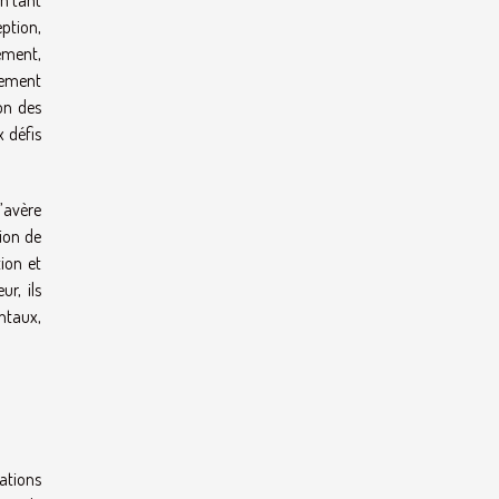
En tant
eption,
gement,
ppement
on des
 défis
’avère
tion de
tion et
r, ils
entaux,
ations