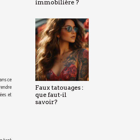
immobilière ?
dans ce
rendre
Faux tatouages :
ées et
que faut-il
savoir?