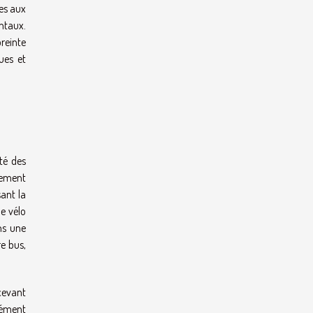
tes aux
ntaux.
reinte
ues et
ité des
cement
sant la
le vélo
ns une
e bus,
ncevant
isément