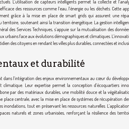
els. L'utilisation de capteurs intelligents permet la collecte et l’anal
efficace des ressources comme l’eau, l’énergie ou les déchets. Cette ap
mment grâce à la mise en place de smart grids qui assurent une répar
territoire, soutenant ainsi la transition énergétique. La gestion intellige
Général des Services Techniques, s’appuie sur la mutualisation des donnée
éseaux urbains face aux évolutions démographiques et climatiques. L’innovat
idien des citoyens en rendant les villes plus durables, connectées et inclusi
taux et durabilité
nant dans l’intégration des enjeux environnementaux au cœur du dévelop
 climatique. Leur expertise permet la conception d’écoquartiers inno
carbone par des matériaux durables, une mobilité douce et la végétalisati
ne place centrale, avec la mise en place de systèmes de récupération de
les inondations, tout en préservant les ressources naturelles. L’applicatio
ces naturels et zones urbanisées, renforçant la résilience des territoi