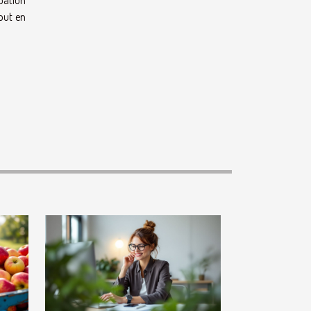
pation
tout en