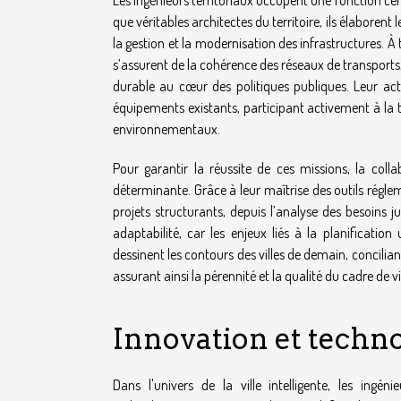
Les ingénieurs territoriaux occupent une fonction cen
que véritables architectes du territoire, ils élaboren
la gestion et la modernisation des infrastructures. À
s’assurent de la cohérence des réseaux de transports,
durable au cœur des politiques publiques. Leur acti
équipements existants, participant activement à la 
environnementaux.
Pour garantir la réussite de ces missions, la colla
déterminante. Grâce à leur maîtrise des outils réglem
projets structurants, depuis l’analyse des besoins j
adaptabilité, car les enjeux liés à la planificatio
dessinent les contours des villes de demain, concili
assurant ainsi la pérennité et la qualité du cadre de v
Innovation et techn
Dans l'univers de la ville intelligente, les ingé