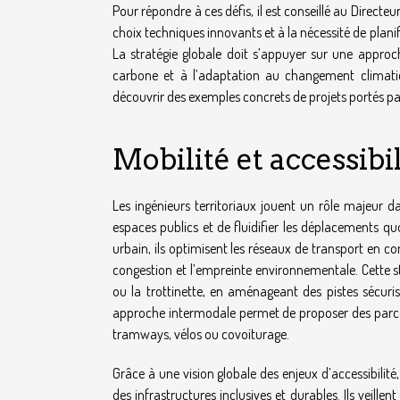
Pour répondre à ces défis, il est conseillé au Directe
choix techniques innovants et à la nécessité de pl
La stratégie globale doit s’appuyer sur une approc
carbone et à l’adaptation au changement climatiqu
découvrir des exemples concrets de projets portés par
Mobilité et accessibi
Les ingénieurs territoriaux jouent un rôle majeur da
espaces publics et de fluidifier les déplacements q
urbain, ils optimisent les réseaux de transport en c
congestion et l’empreinte environnementale. Cette str
ou la trottinette, en aménageant des pistes sécuri
approche intermodale permet de proposer des parcour
tramways, vélos ou covoiturage.
Grâce à une vision globale des enjeux d’accessibilité
des infrastructures inclusives et durables. Ils veill