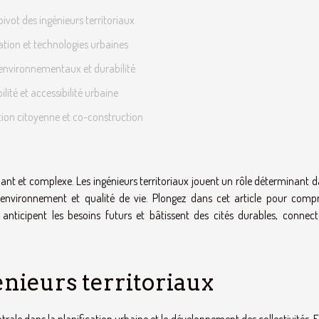
pivot des ingénieurs territoriaux
ation et technologies urbaines
environnementaux et durabilité
ilité et accessibilité urbaine
tion citoyenne et co-construction
nant et complexe. Les ingénieurs territoriaux jouent un rôle déterminant 
’environnement et qualité de vie. Plongez dans cet article pour comp
anticipent les besoins futurs et bâtissent des cités durables, connect
énieurs territoriaux