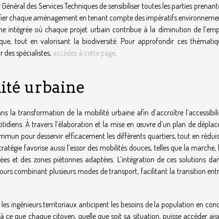
ur Général des Services Techniques de sensibiliser toutes les parties prenan
anifier chaque aménagement en tenant compte des impératifs environneme
he intégrée où chaque projet urbain contribue à la diminution de l’emp
e, tout en valorisant la biodiversité. Pour approfondir ces thématiq
 des spécialistes,
accédez à cette page
.
lité urbaine
ns la transformation de la mobilité urbaine afin d’accroître l’accessibil
uotidiens. À travers l’élaboration et la mise en œuvre d’un plan de dépla
ommun pour desservir efficacement les différents quartiers, tout en rédui
atégie favorise aussi l’essor des mobilités douces, telles que la marche, 
sées et des zones piétonnes adaptées. L’intégration de ces solutions da
s combinant plusieurs modes de transport, facilitant la transition entr
, les ingénieurs territoriaux anticipent les besoins de la population en co
ent à ce que chaque citoyen, quelle que soit sa situation, puisse accéder a