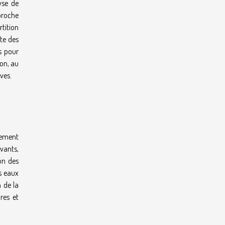
yse de
proche
tition
nte des
s pour
ion, au
ves.
pement
vants,
on des
s eaux
n de la
res et