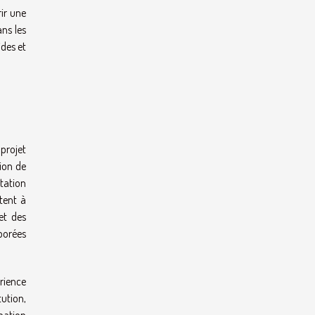
rir une
ans les
des et
projet
tion de
rtation
tent à
et des
borées
érience
tution,