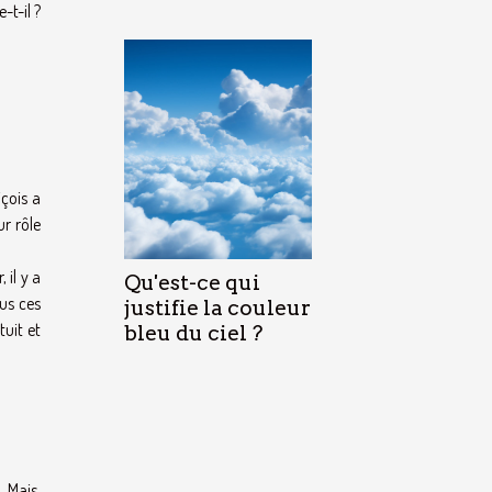
t-il ?
içois a
ur rôle
 il y a
Qu'est-ce qui
us ces
justifie la couleur
tuit et
bleu du ciel ?
 Mais,