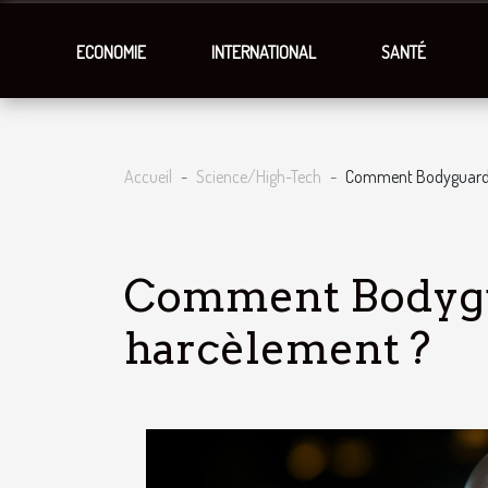
ECONOMIE
INTERNATIONAL
SANTÉ
Accueil
Science/High-Tech
Comment Bodyguard lu
Comment Bodygua
harcèlement ?