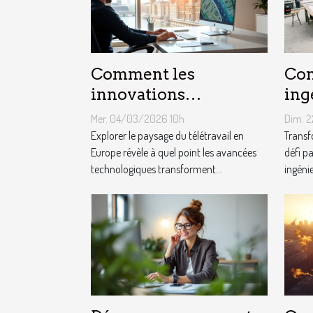
Comment les
Com
innovations
ing
technologiques
ter
Mer. 04/03/2026 10h
Dim. 
façonnent-elles le
faç
Explorer le paysage du télétravail en
Transf
télétravail en Europe ?
Europe révèle à quel point les avancées
de 
défi p
technologiques transforment...
ingénie