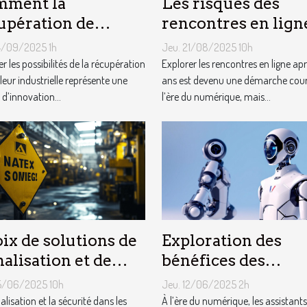
mment la
Les risques des
upération de
rencontres en lign
leur industrielle
pour les plus de 50
14/09/2025 1h
Jeu. 21/08/2025 10h
t-elle chauffer des
r les possibilités de la récupération
Explorer les rencontres en ligne ap
liers de logements
leur industrielle représente une
ans est devenu une démarche cou
 d’innovation...
l’ère du numérique, mais...
ix de solutions de
Exploration des
nalisation et de
bénéfices des
urité adaptées aux
assistants virtuels
25/06/2025 10h
Jeu. 12/06/2025 2h
es ATEX
basés sur l'IA en
alisation et la sécurité dans les
À l’ère du numérique, les assistants