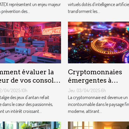
ATEX représentent un enjeu majeur
français
virtuels dotés d’intelligence artificie
 prévention des...
transforment les...
ment évaluer la
Cryptomonnaies
eur de vos consoles
émergentes à
jeux vidéo rétro
surveiller en 2023
12/04/2025 10h
Jeu. 03/04/2025 6h
Potentiel de
talgie des jeux d'antan refait
La cryptomonnaie est devenue un 
e dans le cœur des passionnés,
croissance et risq
incontournable dans le paysage fi
nt un intérêt croissant...
moderne, attirant...
associés