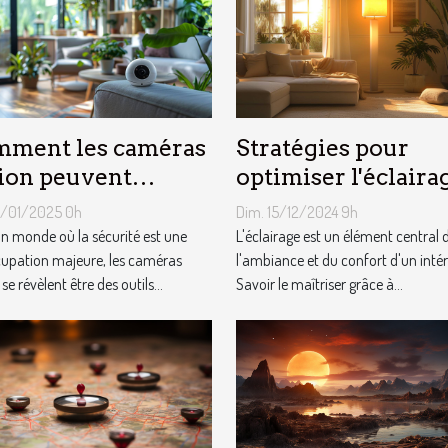
ment les caméras
Stratégies pour
ion peuvent
optimiser l'éclaira
liorer la sécurité
de votre maison a
3/01/2025 0h
Dim. 15/12/2024 9h
votre domicile
des lampadaires
n monde où la sécurité est une
L'éclairage est un élément central 
upation majeure, les caméras
l'ambiance et du confort d'un intér
se révèlent être des outils...
Savoir le maîtriser grâce à...