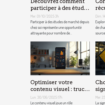
Découvrez comment
Co
participer à des études
réc
de marché depuis chez
cha
Mer. 01/10/2025 3h
Dim. 
vous
peu
Participer à des études de marché depuis
Explore
chez soi représente une opportunité
mil
de cha
attrayante pour nombre de...
source
?
Optimiser votre
Cho
contenu visuel : trucs
sig
et astuces
séc
Lun. 30/06/2025 17h
Mer. 
zon
Le contenu visuel joue un rôle
La sign