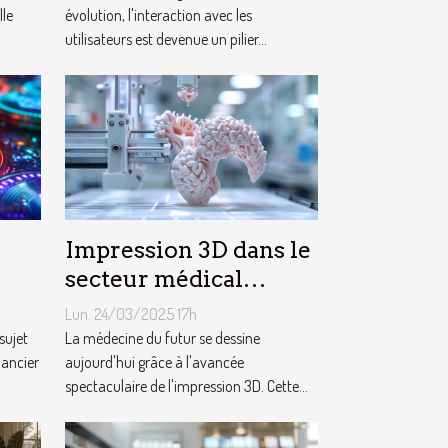
lle
utilisateurs
évolution, l'interaction avec les
utilisateurs est devenue un pilier...
Impression 3D dans le
secteur médical
progrès et futurs
Lun. 24/03/2025 17h
usages
sujet
La médecine du futur se dessine
ues
nancier
aujourd'hui grâce à l'avancée
spectaculaire de l'impression 3D. Cette...