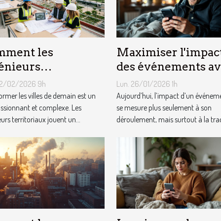
ment les
Maximiser l'impac
énieurs
des événements a
ritoriaux
des souvenirs audi
22/02/2026 9h
Lun. 26/01/2026 1h
onnent-ils les villes
personnalisés
ormer les villes de demain est un
Aujourd’hui, l’impact d’un événem
demain ?
assionnant et complexe. Les
se mesure plus seulement à son
urs territoriaux jouent un...
déroulement, mais surtout à la trac