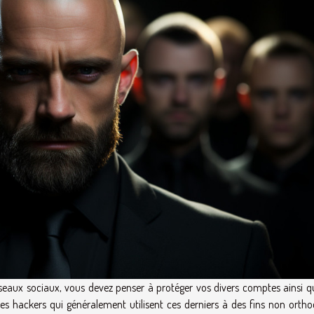
éseaux sociaux, vous devez penser à protéger vos divers comptes ainsi q
 des hackers qui généralement utilisent ces derniers à des fins non ortho