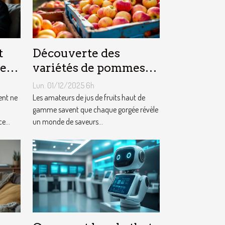
t
Découverte des
vec
variétés de pommes
o
utilisées dans les jus
Lun. 01/12/2025 6h
premium
ent ne
Les amateurs de jus de fruits haut de
gamme savent que chaque gorgée révèle
e...
un monde de saveurs...