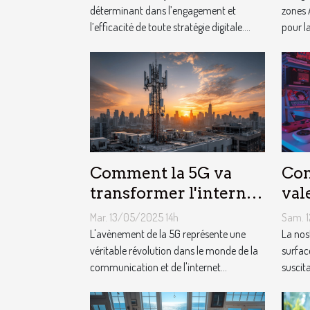
déterminant dans l’engagement et
zones 
l’efficacité de toute stratégie digitale....
pour la
Comment la 5G va
Com
transformer l'internet
val
des objets Analyse de
de 
Mar. 13/05/2025 14h
Sam. 
l'impact et des
L'avènement de la 5G représente une
La nos
opportunités
véritable révolution dans le monde de la
surfac
communication et de l'internet...
suscita