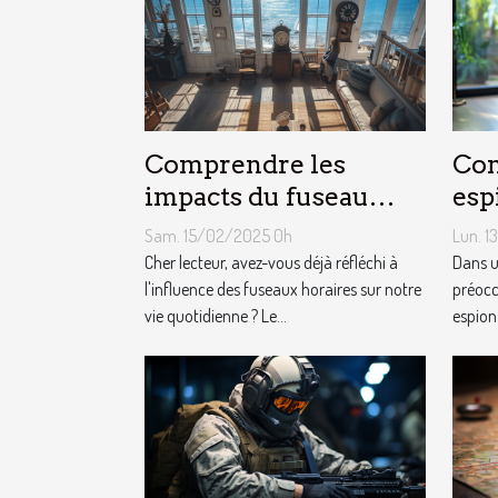
Comprendre les
Com
impacts du fuseau
esp
horaire atlantique sur
amé
Sam. 15/02/2025 0h
Lun. 1
le quotidien
de 
Cher lecteur, avez-vous déjà réfléchi à
Dans u
l'influence des fuseaux horaires sur notre
préocc
vie quotidienne ? Le...
espion 