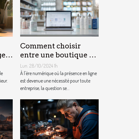
Comment choisir
ge
entre une boutique en
vec
ligne et un site vitrine
Lun. 28/10/2024 1h
pour votre activité ?
de
À l'ère numérique où la présence en ligne
ieur.
est devenue une nécessité pour toute
entreprise, la question se...