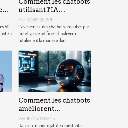
Comment les chatbots
e
utilisant l'IA
 ans
transforment-ils le
Mar. 12/08/2025 1h
service client ?
rès 50
L’avènement des chatbots propulsés par
rante à
l’intelligence artificielle bouleverse
totalement la manière dont...
Comment les chatbots
améliorent
l'engagement et la
Ven. 16/05/2025 11h
conversion des
Dans un monde digital en constante