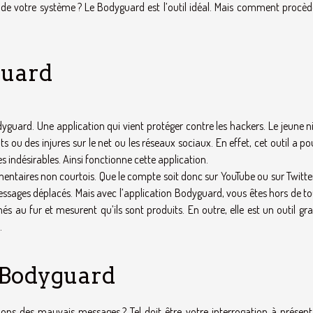
e votre système ? Le Bodyguard est l’outil idéal. Mais comment procède-
guard
yguard. Une application qui vient protéger contre les hackers. Le jeune n
ts ou des injures sur le net ou les réseaux sociaux. En effet, cet outil a po
 indésirables. Ainsi fonctionne cette application.
ntaires non courtois. Que le compte soit donc sur YouTube ou sur Twitter,
essages déplacés. Mais avec l’application Bodyguard, vous êtes hors de to
és au fur et mesurent qu’ils sont produits. En outre, elle est un outil gra
.
 Bodyguard
ns des mauvais messages ? Tel doit être votre interrogation à présent.