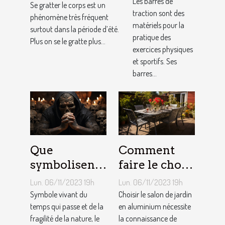
nos
Les barres de
Se gratter le corps est un
traction sont des
conseils !
phénomène très fréquent
matériels pour la
surtout dans la période d’été.
pratique des
Plus on se le gratte plus...
exercices physiques
et sportifs. Ses
barres...
Que
Comment
symbolisent
faire le choix
les Tatouages
d’un salon de
Lun. 06/11/2023 19h
Lun. 06/11/2023 19h
Têtes de
jardin en
Symbole vivant du
Choisir le salon de jardin
Mort ?
temps qui passe et de la
aluminium ?
en aluminium nécessite
fragilité de la nature, le
la connaissance de