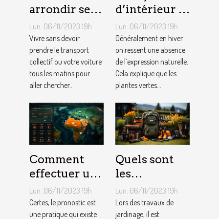
arrondir ses
d’intérieur :
fins du mois
comment en
Lun. 06/11/2023 19h
Lun. 06/11/2023 19h
avec
créer chez
Vivre sans devoir
Généralement en hiver
l’internet ?
prendre le transport
soi ?
on ressent une absence
collectif ou votre voiture
de l’expression naturelle.
tous les matins pour
Cela explique que les
aller chercher...
plantes vertes...
Comment
Quels sont
effectuer un
les
pronostic en
équipements
Lun. 06/11/2023 19h
Lun. 06/11/2023 19h
ligne ?
pour le
Certes, le pronostic est
Lors des travaux de
une pratique qui existe
jardinage ?
jardinage, il est