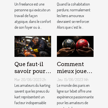
indépendant
vie rose en
Un freelance est une
Quand la cohabitation
?
personne qui exécute un
couple ?
perdure, normalement
travail de façon
les liens amoureux
atypique, dans le confort
devraient se renforcer.
de son foyer ou à...
Alors que c’est le...
Que faut-il
Comment
savoir pour
mieux jouer
un meilleur
pour gagner
Mar. 20/06/2023 2h
Jeu. 15/06/2023 14h
ajustement
au jeu
Les amateurs du karting
Le monde des paris en
de la
savent que les pneus du
1XBET ?
ligne sur 1xbet offre une
kart représentent un
expérience passionnante
pression des
facteur indispensable
pour les amateurs de
pneus de