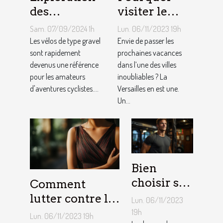
visiter le
des
château de
avantages
Lun. 06/11/2023 19h
Sam. 07/09/2024 1h
Versailles ?
des vélos de
Envie de passer les
Les vélos de type gravel
prochaines vacances
type gravel
sont rapidement
dans l’une des villes
devenus une référence
pour les
inoubliables ? La
pour les amateurs
aventuriers
Versailles en est une.
d'aventures cyclistes....
Un...
Bien
choisir sa
Comment
barre de
lutter contre la
Lun. 06/11/2023
traction :
démangeaison ?
19h
Lun. 06/11/2023 19h