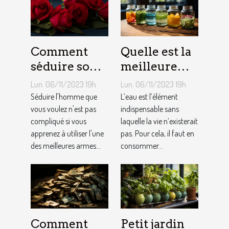
Comment
Quelle est la
séduire son
meilleure
homme ?
quantité
Lun. 06/11/2023 19h
Lun. 06/11/2023 19h
d’eau qu’il
Séduire l'homme que
L’eau est l’élément
vous voulez n'est pas
faut au
indispensable sans
compliqué si vous
laquelle la vie n’existerait
quotidien ?
apprenez à utiliser l'une
pas. Pour cela, il faut en
des meilleures armes...
consommer...
Comment
Petit jardin