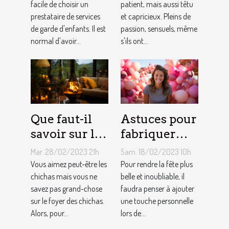
une
facile de choisir un
comment
patient, mais aussi têtu
prestataire de services
et capricieux. Pleins de
assistante
sont les gens
de garde d'enfants. Il est
passion, sensuels, même
maternelle ?
du Taureau ?
normal d'avoir...
s'ils ont...
Que faut-il
Astuces pour
savoir sur le
fabriquer
foyer chicha
une arche de
Mar. 28/02/2023 21h
Sam. 18/02/2023 10h
?
ballons
Vous aimez peut-être les
Pour rendre la fête plus
chichas mais vous ne
belle et inoubliable, il
savez pas grand-chose
faudra penser à ajouter
sur le foyer des chichas.
une touche personnelle
Alors, pour...
lors de...