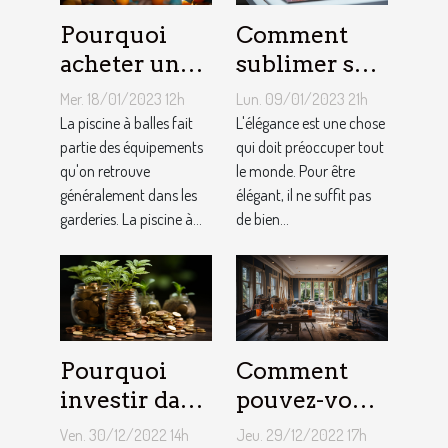
Pourquoi
Comment
acheter une
sublimer ses
piscine à
ongles ?
Mer. 18/01/2023 12h
Lun. 09/01/2023 21h
balles à son
La piscine à balles fait
L'élégance est une chose
bébé ?
partie des équipements
qui doit préoccuper tout
qu'on retrouve
le monde. Pour être
généralement dans les
élégant, il ne suffit pas
garderies. La piscine à...
de bien...
Pourquoi
Comment
investir dans
pouvez-vous
l'immobilier
faire une
Ven. 30/12/2022 14h
Jeu. 29/12/2022 17h