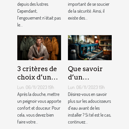
depuis des lustres.
important de se soucier
Cependant,
de la sécurité. Ainsi, il
l’engouement n’était pas
existe des...
le...
3 critères de
Que savoir
choix d’un
d’un
peignoir de
adoucisseur
Lun. 06/11/2023 19h
Lun. 06/11/2023 19h
bain pour
d’eau ?
Après la douche, mettre
Désirez-vous en savoir
homme ?
un peignoir vous apporte
plus sur les adoucisseurs
confort et douceur. Pour
d’eau avant de les
cela, vous devez bien
installer ? Si tel est le cas,
faire votre...
continuez...