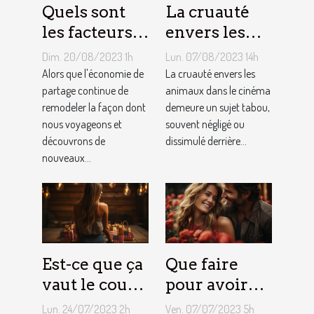
Quels sont
La cruauté
les facteurs
envers les
qui sous-
animaux
Dim. 20/08/2023 1h
Lun. 07/08/2023 14h
tendent la
dans le
Alors que l'économie de
La cruauté envers les
tarification
partage continue de
cinéma : un
animaux dans le cinéma
remodeler la façon dont
demeure un sujet tabou,
des services
sujet tabou
nous voyageons et
souvent négligé ou
de
découvrons de
dissimulé derrière...
conciergerie
nouveaux...
d'Airbnb ?
Est-ce que ça
Que faire
vaut le coup
pour avoir
de devenir
toujours la
Lun. 24/07/2023 2h
Ven. 07/07/2023 5h