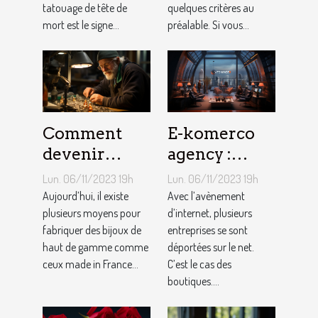
tatouage de tête de
quelques critères au
mort est le signe...
préalable. Si vous...
Comment
E-komerco
devenir
agency :
bijoutier-
qu’est-ce que
Lun. 06/11/2023 19h
Lun. 06/11/2023 19h
joaillier ?
c’est ?
Aujourd’hui, il existe
Avec l’avènement
plusieurs moyens pour
d’internet, plusieurs
fabriquer des bijoux de
entreprises se sont
haut de gamme comme
déportées sur le net.
ceux made in France...
C’est le cas des
boutiques....