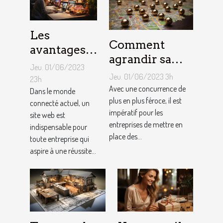
Les
Comment
avantages
agrandir sa
de faire
Jeu. 01/06/2023
notoriété
appel à un
Jeu. 01/06/2023 3h
23h
locale et
Avec une concurrence de
spécialiste
Dans le monde
fidéliser sa
plus en plus féroce, il est
connecté actuel, un
de
impératif pour les
site web est
clientèle grâce
conception
entreprises de mettre en
indispensable pour
aux outils du
de site web
place des...
toute entreprise qui
référencement
aspire à une réussite...
local ?