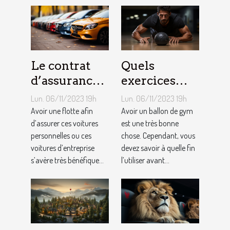
Le contrat
Quels
d’assurance
exercices
auto par
pouvez-vous
Lun. 06/11/2023 19h
Lun. 06/11/2023 19h
flotte : est-il
faire avec un
Avoir une flotte afin
Avoir un ballon de gym
si
d’assurer ces voitures
ballon de
est une très bonne
personnelles ou ces
chose. Cependant, vous
bénéfique ?
gym ?
voitures d’entreprise
devez savoir à quelle fin
s’avère très bénéfique...
l’utiliser avant...