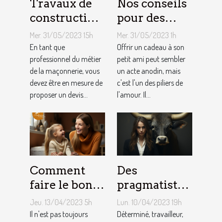
Travaux de
Nos conseils
construction
pour des
d’une maison
cadeaux
Mer. 31/05/2023 15h
Mer. 31/05/2023 1h
: Comment
idéaux et
En tant que
Offrir un cadeau à son
établir le
professionnel du métier
originaux
petit ami peut sembler
de la maçonnerie, vous
un acte anodin, mais
devis avec un
pour votre
devez être en mesure de
c'est l'un des piliers de
artisan
petit ami
proposer un devis...
l'amour. Il...
maçon ?
Comment
Des
faire le bon
pragmatistes
choix entre
imaginatifs
Jeu. 13/04/2023 5h
Lun. 10/04/2023 19h
une crèche et
et patients :
Il n'est pas toujours
Déterminé, travailleur,