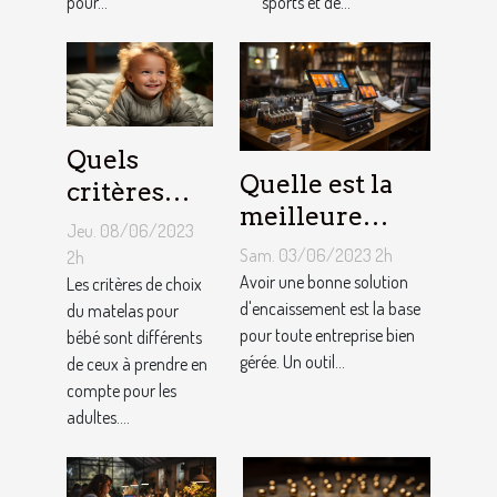
pour...
sports et de...
Kart ?
Quels
Quelle est la
critères
meilleure
pour
Jeu. 08/06/2023
solution
choisir un
Sam. 03/06/2023 2h
2h
d'encaissement
Avoir une bonne solution
matelas de
Les critères de choix
pour votre
d'encaissement est la base
du matelas pour
bébé ?
pour toute entreprise bien
bébé sont différents
entreprise ?
gérée. Un outil...
de ceux à prendre en
compte pour les
adultes....