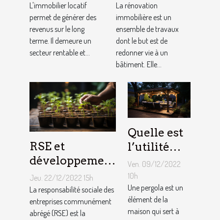
?
rénovation
L'immobilier locatif
La rénovation
permet de générer des
immobilière
immobilière est un
revenus sur le long
ensemble de travaux
?
terme. Il demeure un
dont le but est de
secteur rentable et...
redonner vie à un
bâtiment. Elle...
Quelle est
RSE et
l’utilité
développement
d’une
Ven. 09/12/2022
durable :
pergola ?
10h
Jeu. 22/12/2022 15h
Comment
Une pergola est un
La responsabilité sociale des
élément de la
décrocher vite
entreprises communément
maison qui sert à
abrégé (RSE) est la
un emploi avec