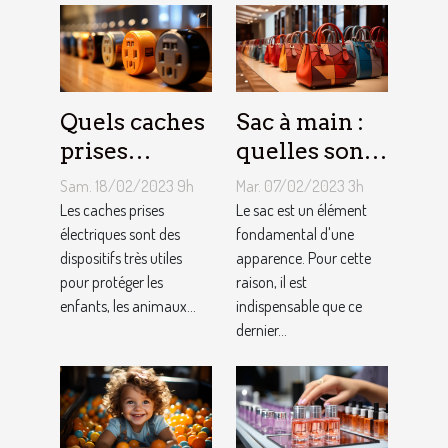
Quels caches
Sac à main :
prises
quelles sont
électriques
les astuces
Sam. 18/02/2023 9h
Mar. 07/02/2023 3h
choisir ?
pour faire un
Les caches prises
Le sac est un élément
électriques sont des
choix
fondamental d'une
dispositifs très utiles
apparence. Pour cette
approprié ?
pour protéger les
raison, il est
enfants, les animaux...
indispensable que ce
dernier...