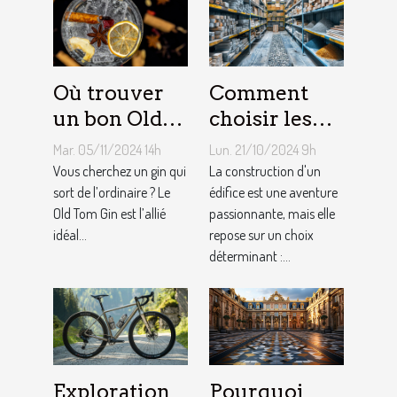
Où trouver
Comment
un bon Old
choisir les
Tom Gin
matériaux de
Mar. 05/11/2024 14h
Lun. 21/10/2024 9h
artisanal ?
construction
Vous cherchez un gin qui
La construction d'un
sort de l’ordinaire ? Le
adaptés à
édifice est une aventure
Old Tom Gin est l’allié
passionnante, mais elle
votre projet
idéal...
repose sur un choix
déterminant :...
Pourquoi
Exploration