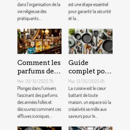
dans l'organisation de la
est une étape essentiel
pratiquants ?
d’ascenseur ?
vie religieuse des
pour garantir la sécurité
pratiquants....
et la...
Comment les
Guide
parfums des
complet pour
années folles
choisir le
Mer. 29/10/2025 7h
Mar. 13/05/2025 11h
influencent-
meilleur
Plongez dans l’univers
La cuisine est le cœur
ils la mode
fascinant des parfums
équipement
battant de toute
des années folles et
maison, un espace où la
moderne ?
de cuisine
découvrez comment ces
créativité se mêle aux
effluves iconiques...
saveurs pour le...