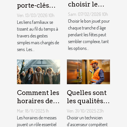
choisir le
porte-clés
jouet idéal
personnalisés
Sam. 07/02/2026 10h
Ven. 13/03/2026 10h
pour chaque
peuvent
Choisir le bon jouet pour
Les liens familiaux se
âge lors des
chaque tranche d’âge
renforcer les
tissent au fil du temps à
pendant les fêtes peut
travers des gestes
fêtes ?
liens
sembler complexe, tant
simples mais chargés de
familiaux ?
les options...
sens. Les...
Comment les
Quelles sont
horaires de
les qualités à
messes
rechercher
Mar. 18/11/2025 1h
Ven. 31/10/2025 23h
facilitent la
chez un
Les horaires de messes
Choisir un technicien
vie des
jouent un rôle essentiel
technicien
d’ascenseur compétent