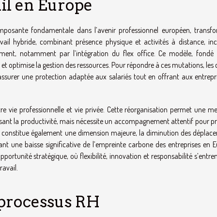
ail en Europe
posante fondamentale dans l’avenir professionnel européen, transf
vail hybride, combinant présence physique et activités à distance, inci
ment, notamment par l’intégration du flex office. Ce modèle, fondé 
té et optimise la gestion des ressources. Pour répondre à ces mutations, les
ssurer une protection adaptée aux salariés tout en offrant aux entrepri
ntre vie professionnelle et vie privée. Cette réorganisation permet une me
orisant la productivité, mais nécessite un accompagnement attentif pour p
ue constitue également une dimension majeure, la diminution des déplac
înant une baisse significative de l’empreinte carbone des entreprises en 
portunité stratégique, où flexibilité, innovation et responsabilité s’entr
ravail.
s processus RH