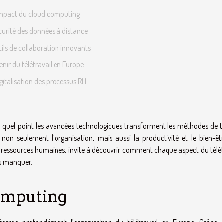
impact du cloud computing
curité des données à distance
tils de collaboration innovants
enir du télétravail en Europe
gitalisation des processus RH
 à quel point les avancées technologiques transforment les méthodes de tr
non seulement l’organisation, mais aussi la productivité et le bien-êt
des ressources humaines, invite à découvrir comment chaque aspect du télé
as manquer.
omputing