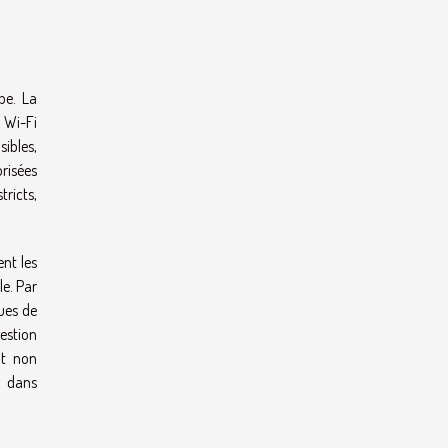
pe. La
x Wi-Fi
ibles,
risées
ricts,
ent les
le. Par
ues de
estion
nt non
s dans