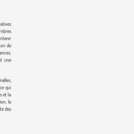
atives
embres
ntenir
ion de
ances,
nt une
elles,
ce qui
s et la
on, le
ite des