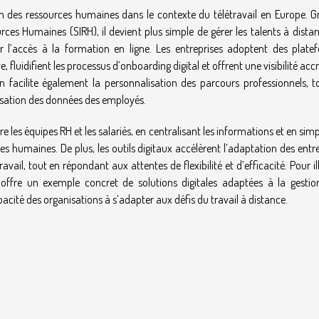
on des ressources humaines dans le contexte du télétravail en Europe. G
ces Humaines (SIRH), il devient plus simple de gérer les talents à dista
er l’accès à la formation en ligne. Les entreprises adoptent des plate
fluidifient les processus d’onboarding digital et offrent une visibilité acc
n facilite également la personnalisation des parcours professionnels, t
urisation des données des employés.
 les équipes RH et les salariés, en centralisant les informations et en simp
 humaines. De plus, les outils digitaux accélèrent l’adaptation des entr
ail, tout en répondant aux attentes de flexibilité et d’efficacité. Pour il
offre un exemple concret de solutions digitales adaptées à la gestio
acité des organisations à s’adapter aux défis du travail à distance.