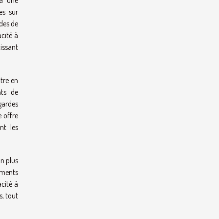
 à une
es sur
odes de
cité à
tissant
tre en
nts de
gardes
e offre
nt les
on plus
cuments
acité à
s, tout