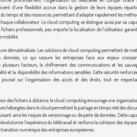
forme profondément l’organisation du télétravail en Europe. Grâce
ficient d’une flexibilité accrue dans la gestion de leurs équipes réparti
gestion du temps et des ressources, permettant d’adapter rapidement les méth
chaque collaborateur. Le cloud computing se distingue aussi par sa capa
 fichiers professionnels, peu importe la localisation de l’utilisateur, garan
e mobilité.
ucture dématérialisée. Les solutions de cloud computing permettent de met
 données, ce qui rassure les entreprises face aux enjeux croissa
 à plusieurs facteurs, le chiffrement des communications et les sauve
té et la disponibilité des informations sensibles. Cette sécurité renforcé
poussé sur l’organisation des accès et des droits, tout en respecta
stion des fichiers à distance, le cloud computing encourage une organisati
tives hébergées dans le cloud permettent le partage en temps réel des do
uisant ainsi les risques de versionnage ou de perte de données. Cette cap
révolutionne l’expérience du télétravail et renforce la cohésion des équipe
 transition numérique des entreprises européennes.