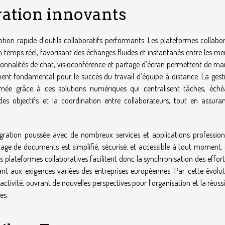
oration innovants
ption rapide d’outils collaboratifs performants. Les plateformes collabor
temps réel, favorisant des échanges fluides et instantanés entre les m
ionnalités de chat, visioconférence et partage d’écran permettent de mai
ent fondamental pour le succès du travail d’équipe à distance. La gest
rmée grâce à ces solutions numériques qui centralisent tâches, éché
des objectifs et la coordination entre collaborateurs, tout en assura
égration poussée avec de nombreux services et applications professionn
age de documents est simplifié, sécurisé, et accessible à tout moment, 
es plateformes collaboratives facilitent donc la synchronisation des effort
ant aux exigences variées des entreprises européennes. Par cette évoluti
ttractivité, ouvrant de nouvelles perspectives pour l’organisation et la réuss
es.