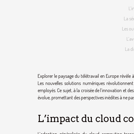
L’
La sé
Les ou
L’av
La di
Explorer le paysage du télétravail en Europe révèle
Les nouvelles solutions numériques révolutionnent 
employés. Ce sujet, à la croisée de l’innovation et 
évolue, promettant des perspectives inédites à ne p
L’impact du cloud c