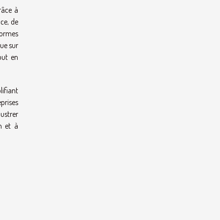
râce à
nce, de
formes
rue sur
out en
lifiant
eprises
lustrer
n et à