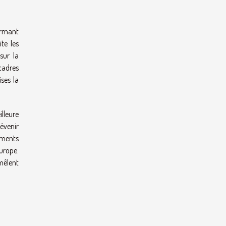
ormant
te les
sur la
 cadres
ses la
illeure
révenir
ements
Europe.
emêlent