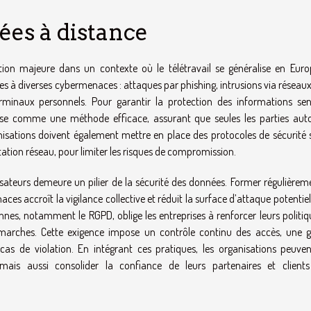
ées à distance
ion majeure dans un contexte où le télétravail se généralise en Euro
ses à diverses cybermenaces : attaques par phishing, intrusions via réseau
minaux personnels. Pour garantir la protection des informations sens
se comme une méthode efficace, assurant que seules les parties auto
sations doivent également mettre en place des protocoles de sécurité st
tation réseau, pour limiter les risques de compromission.
ilisateurs demeure un pilier de la sécurité des données. Former régulièrem
ces accroît la vigilance collective et réduit la surface d’attaque potentiel
nnes, notamment le RGPD, oblige les entreprises à renforcer leurs politiq
marches. Cette exigence impose un contrôle continu des accès, une g
 cas de violation. En intégrant ces pratiques, les organisations peuve
, mais aussi consolider la confiance de leurs partenaires et client