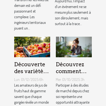
avec des
Aujourd’hui, l’impact
façonnent-
demain est un défi
souvenirs
d’un événement ne se
passionnant et
mesure plus seulement à
ils les villes
audio
complexe. Les
son déroulement, mais
de demain ?
personnalisés
ingénieurs territoriaux
surtout à la trace...
jouent un...
Découverte
Découvrez
des variétés
comment
de pommes
participer à
Lun. 01/12/2025 6h
Mer. 01/10/2025 3h
utilisées
des études de
Les amateurs de jus de
Participer à des études
dans les jus
fruits haut de gamme
marché
de marché depuis chez
savent que chaque
soi représente une
premium
depuis chez
gorgée révèle un monde
opportunité attrayante
vous