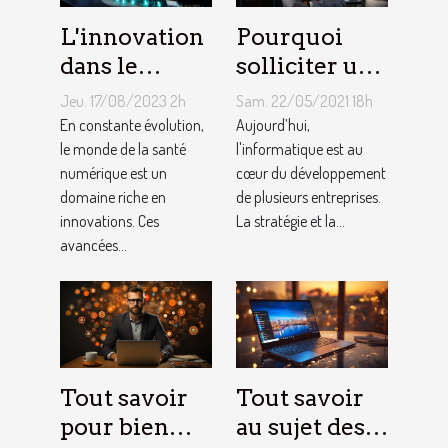
L'innovation
Pourquoi
dans le
solliciter un
domaine de
service
Jeu. 17/08/2023 2h
Sam. 22/05/2021 18h
la santé
informatique
En constante évolution,
Aujourd’hui,
numérique
le monde de la santé
pour PME ?
l'informatique est au
numérique est un
cœur du développement
domaine riche en
de plusieurs entreprises.
innovations. Ces
La stratégie et la...
avancées...
Tout savoir
Tout savoir
pour bien
au sujet des