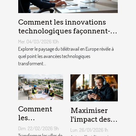
Comment les innovations
technologiques façonnent-
elles le télétravail en Europe
Mer. 04/03/2026 10h
?
Explorer le paysage du télétravail en Europe révèle à
quel point les avancées technologiques
transforment...
Comment
Maximiser
les
l'impact des
ingénieurs
événements
Dim. 22/02/2026 9h
Lun. 26/01/2026 1h
territoriaux
Transformer les villes de