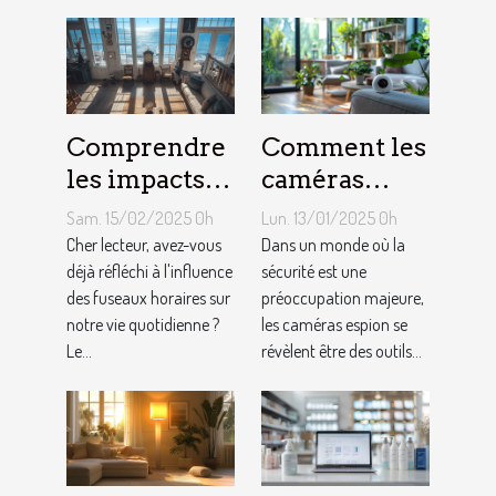
Comprendre
Comment les
les impacts
caméras
du fuseau
espion
Sam. 15/02/2025 0h
Lun. 13/01/2025 0h
horaire
peuvent
Cher lecteur, avez-vous
Dans un monde où la
atlantique
déjà réfléchi à l'influence
améliorer la
sécurité est une
des fuseaux horaires sur
préoccupation majeure,
sur le
sécurité de
notre vie quotidienne ?
les caméras espion se
quotidien
votre
Le...
révèlent être des outils...
domicile