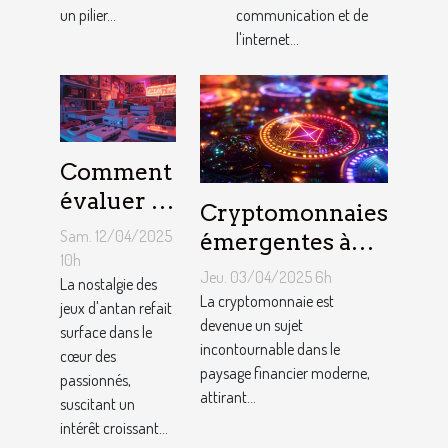
des
l'impact et
un pilier...
communication et de
utilisateurs
des
l'internet...
opportunités
Comment
évaluer la
Cryptomonnaies
valeur de
Sam. 12/04/2025
émergentes à
vos
10h
surveiller en
Jeu. 03/04/2025 6h
consoles
La nostalgie des
2023 Potentiel
La cryptomonnaie est
jeux d'antan refait
de jeux
de croissance et
devenue un sujet
surface dans le
vidéo
incontournable dans le
risques associés
cœur des
rétro
paysage financier moderne,
passionnés,
attirant...
suscitant un
intérêt croissant...