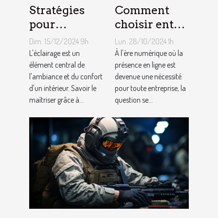
Stratégies
Comment
pour
choisir entre
optimiser
une boutique
Dim. 15/12/2024 9h
Lun. 28/10/2024 1h
l'éclairage de
en ligne et
L'éclairage est un
À l'ère numérique où la
votre maison
élément central de
un site
présence en ligne est
l'ambiance et du confort
devenue une nécessité
avec des
vitrine pour
d'un intérieur. Savoir le
pour toute entreprise, la
lampadaires
votre activité
maîtriser grâce à...
question se...
?