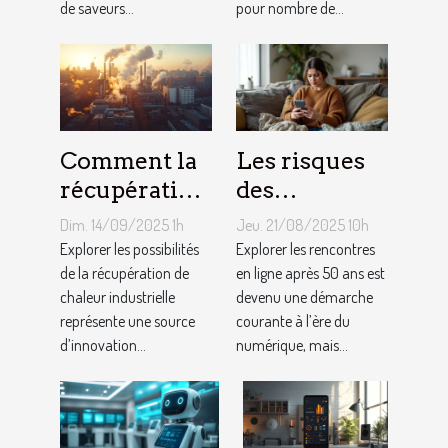
de saveurs...
pour nombre de...
Comment la
Les risques
récupération
des
de chaleur
rencontres
Dim. 14/09/2025 1h
Jeu. 21/08/2025 10h
industrielle
en ligne pour
Explorer les possibilités
Explorer les rencontres
peut-elle
de la récupération de
les plus de 50
en ligne après 50 ans est
chaleur industrielle
devenu une démarche
chauffer des
ans
représente une source
courante à l’ère du
milliers de
d’innovation...
numérique, mais...
logements ?