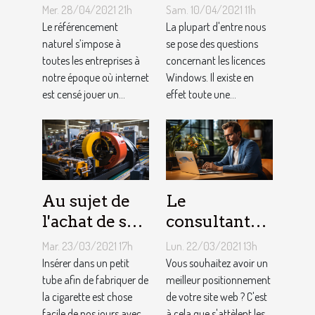
choisir un
licences
Mer. 28/04/2021 21h
Sam. 10/04/2021 11h
consultant
Windows !
Le référencement
La plupart d'entre nous
SEO
naturel s’impose à
se pose des questions
toutes les entreprises à
concernant les licences
notre époque où internet
Windows. Il existe en
est censé jouer un...
effet toute une...
Au sujet de
Le
l'achat de sa
consultant
propre
SEO : que
Mar. 23/03/2021 17h
Lun. 22/03/2021 13h
machine à
faut-il savoir
Insérer dans un petit
Vous souhaitez avoir un
tuber : où
tube afin de fabriquer de
?
meilleur positionnement
la cigarette est chose
de votre site web ? C'est
s’en procurer
facile de nos jours avec
à cela que s'attèlent les...