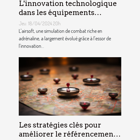
L'innovation technologique
dans les équipements
d'airsoft et son impact sur le
Jeu. 18/04/2024 20h
jeu
L'airsoft, une simulation de combat riche en
adrénaline, a largement évolué grâce à l'essor de
l'innovation...
Les stratégies clés pour
améliorer le référencement