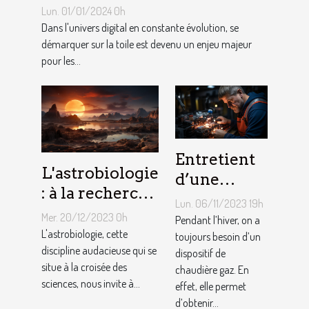
naturel de votre site internet
Lun. 01/01/2024 0h
à Bruxelles
Dans l'univers digital en constante évolution, se
démarquer sur la toile est devenu un enjeu majeur
pour les...
Entretient
L'astrobiologie
d’une
: à la recherche
chaudière
Lun. 06/11/2023 19h
de la vie au-
gaz :
Mer. 20/12/2023 0h
Pendant l’hiver, on a
delà de la
L'astrobiologie, cette
Comment
toujours besoin d’un
Terre
discipline audacieuse qui se
dispositif de
ça marche ?
situe à la croisée des
chaudière gaz. En
sciences, nous invite à...
effet, elle permet
d’obtenir...