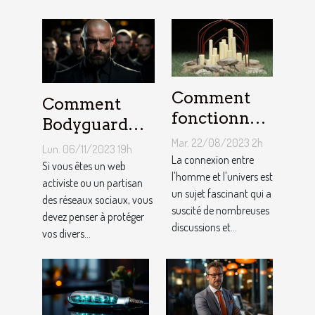
Comment
Comment
fonctionne
Bodyguard
un pendule
lutte contre le
Mar. 22/08/2023 2h
Lun. 06/11/2023 19h
divinatoire
La connexion entre
cyber
Si vous êtes un web
en ligne ?
l'homme et l'univers est
harcèlement ?
activiste ou un partisan
un sujet fascinant qui a
des réseaux sociaux, vous
suscité de nombreuses
devez penser à protéger
discussions et...
vos divers...