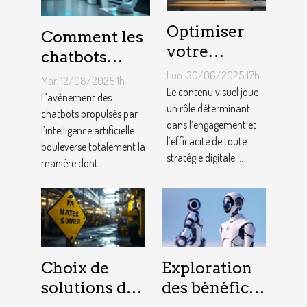
Optimiser
Comment les
votre
chatbots
contenu
utilisant l'IA
Lun. 30/06/2025 17h
Mar. 12/08/2025 1h
visuel : trucs
Le contenu visuel joue
transforment-
L’avènement des
et astuces
un rôle déterminant
ils le service
chatbots propulsés par
dans l’engagement et
l’intelligence artificielle
client ?
l’efficacité de toute
bouleverse totalement la
stratégie digitale....
manière dont...
Choix de
Exploration
solutions de
des bénéfices