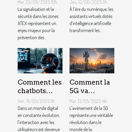
signalisation
des assistants
Mer. 25/06/2025 10h
Jeu. 12/06/2025 2h
et de sécurité
virtuels
La signalisation et la
À l’ère du numérique, les
adaptées aux
sécurité dans les zones
basés sur l'IA
assistants virtuels dotés
ATEX représentent un
d’intelligence artificielle
zones ATEX
en français
enjeu majeur pour la
transforment les...
prévention des...
Comment les
Comment la
chatbots
5G va
améliorent
transformer
Ven. 16/05/2025 11h
Mar. 13/05/2025 14h
l'engagement
l'internet des
Dans un monde digital
L'avènement de la 5G
et la
en constante évolution,
objets
représente une véritable
l'interaction avec les
révolution dans le
conversion
Analyse de
utilisateurs est devenue
monde de la