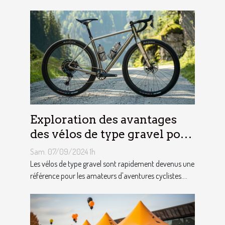
Exploration des avantages
des vélos de type gravel pour
les aventuriers
Sam. 07/09/2024 1h
Les vélos de type gravel sont rapidement devenus une
référence pour les amateurs d'aventures cyclistes....