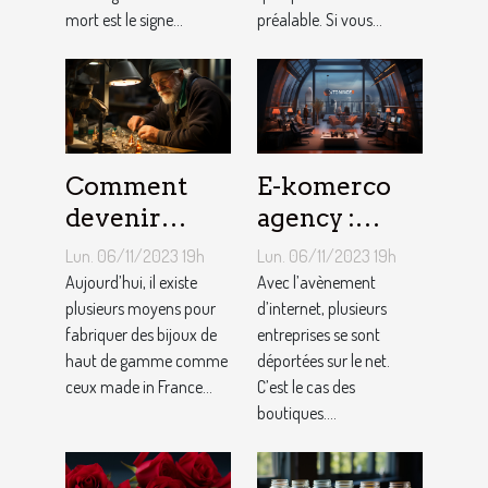
mort est le signe...
préalable. Si vous...
Comment
E-komerco
devenir
agency :
bijoutier-
qu’est-ce que
Lun. 06/11/2023 19h
Lun. 06/11/2023 19h
joaillier ?
c’est ?
Aujourd’hui, il existe
Avec l’avènement
plusieurs moyens pour
d’internet, plusieurs
fabriquer des bijoux de
entreprises se sont
haut de gamme comme
déportées sur le net.
ceux made in France...
C’est le cas des
boutiques....