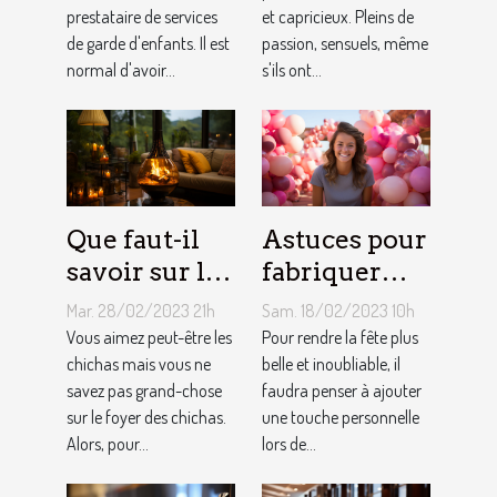
prestataire de services
et capricieux. Pleins de
assistante
sont les gens
de garde d'enfants. Il est
passion, sensuels, même
maternelle ?
du Taureau ?
normal d'avoir...
s'ils ont...
Que faut-il
Astuces pour
savoir sur le
fabriquer
foyer chicha
une arche de
Mar. 28/02/2023 21h
Sam. 18/02/2023 10h
?
ballons
Vous aimez peut-être les
Pour rendre la fête plus
chichas mais vous ne
belle et inoubliable, il
savez pas grand-chose
faudra penser à ajouter
sur le foyer des chichas.
une touche personnelle
Alors, pour...
lors de...