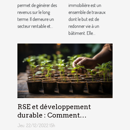
permet de générer des
immobilière
immobilière est un
revenus sur le long
ensemble de travaux
?
terme. Il demeure un
dont le but est de
secteur rentable et...
redonner vie à un
bâtiment. Elle...
RSE et développement
durable : Comment
décrocher vite un emploi
Jeu. 22/12/2022 15h