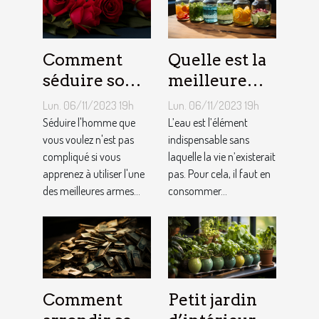
Comment
Quelle est la
séduire son
meilleure
homme ?
quantité
Lun. 06/11/2023 19h
Lun. 06/11/2023 19h
d’eau qu’il
Séduire l'homme que
L’eau est l’élément
vous voulez n'est pas
faut au
indispensable sans
compliqué si vous
laquelle la vie n’existerait
quotidien ?
apprenez à utiliser l'une
pas. Pour cela, il faut en
des meilleures armes...
consommer...
Comment
Petit jardin