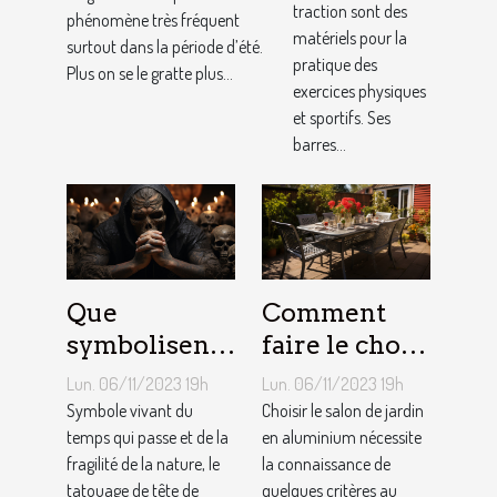
traction sont des
conseils !
phénomène très fréquent
matériels pour la
surtout dans la période d’été.
pratique des
Plus on se le gratte plus...
exercices physiques
et sportifs. Ses
barres...
Que
Comment
symbolisent
faire le choix
les Tatouages
d’un salon de
Lun. 06/11/2023 19h
Lun. 06/11/2023 19h
Têtes de
jardin en
Symbole vivant du
Choisir le salon de jardin
Mort ?
temps qui passe et de la
aluminium ?
en aluminium nécessite
fragilité de la nature, le
la connaissance de
tatouage de tête de
quelques critères au