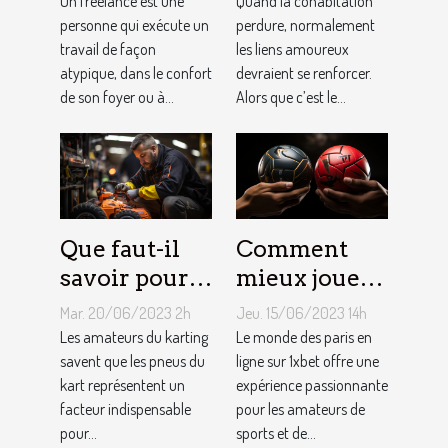
Un freelance est une
Quand la cohabitation
?
personne qui exécute un
couple ?
perdure, normalement
travail de façon
les liens amoureux
atypique, dans le confort
devraient se renforcer.
de son foyer ou à...
Alors que c’est le...
Que faut-il
Comment
savoir pour
mieux jouer
un meilleur
pour gagner
Mar. 20/06/2023 2h
Jeu. 15/06/2023 14h
ajustement
au jeu
Les amateurs du karting
Le monde des paris en
de la
savent que les pneus du
1XBET ?
ligne sur 1xbet offre une
kart représentent un
expérience passionnante
pression des
facteur indispensable
pour les amateurs de
pneus de
pour...
sports et de...