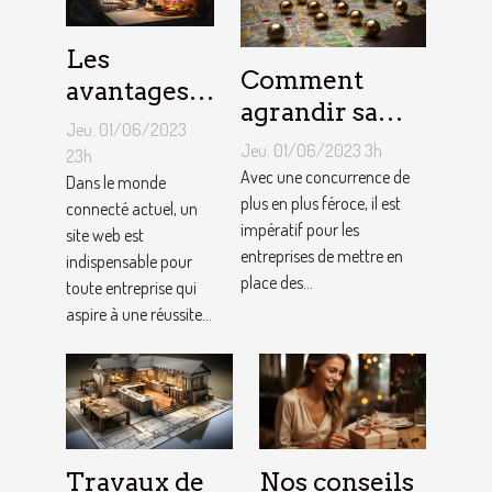
Les
Comment
avantages
agrandir sa
de faire
Jeu. 01/06/2023
notoriété
appel à un
Jeu. 01/06/2023 3h
23h
locale et
Avec une concurrence de
spécialiste
Dans le monde
fidéliser sa
plus en plus féroce, il est
connecté actuel, un
de
impératif pour les
site web est
clientèle grâce
conception
entreprises de mettre en
indispensable pour
aux outils du
de site web
place des...
toute entreprise qui
référencement
aspire à une réussite...
local ?
Travaux de
Nos conseils