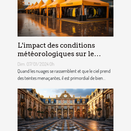
L'impact des conditions
météorologiques sur le
choix des tentes publicitaires
Dim. 07/01/2024 0h
Quand les nuages se rassemblent et que le ciel prend
des teintes menaçantes, il est primordial de bien...