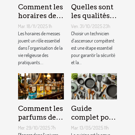
Comment les
Quelles sont
horaires de
les qualités à
messes
rechercher
Mar. 18/11/2025 1h
Ven. 31/10/2025 23h
facilitent la
chez un
Les horaires de messes
Choisir un technicien
vie des
jouent un rôle essentiel
technicien
d’ascenseur compétent
dans l'organisation de la
est une étape essentiel
pratiquants ?
d’ascenseur ?
vie religieuse des
pour garantir la sécurité
pratiquants....
et la...
Comment les
Guide
parfums des
complet pour
années folles
choisir le
Mer. 29/10/2025 7h
Mar. 13/05/2025 11h
influencent-
meilleur
Plongez dans l’univers
La cuisine est le cœur