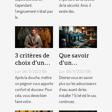
Cependant,
de la sécurité. Ainsi, il
l’engouement n’était pas
existe des...
le...
3 critères de
Que savoir
choix d’un
d’un
peignoir de
adoucisseur
Lun. 06/11/2023 19h
Lun. 06/11/2023 19h
bain pour
d’eau ?
Après la douche, mettre
Désirez-vous en savoir
homme ?
un peignoir vous apporte
plus sur les adoucisseurs
confort et douceur. Pour
d’eau avant de les
cela, vous devez bien
installer ? Si tel est le cas,
faire votre...
continuez...