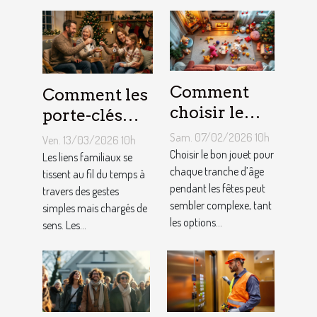
Comment
Comment les
choisir le
porte-clés
jouet idéal
personnalisés
Sam. 07/02/2026 10h
Ven. 13/03/2026 10h
pour chaque
peuvent
Choisir le bon jouet pour
Les liens familiaux se
âge lors des
chaque tranche d’âge
renforcer les
tissent au fil du temps à
pendant les fêtes peut
travers des gestes
fêtes ?
liens
sembler complexe, tant
simples mais chargés de
familiaux ?
les options...
sens. Les...