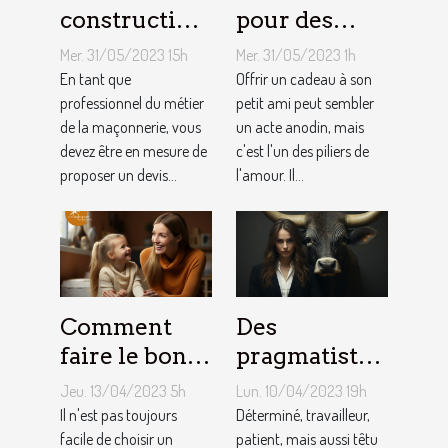
construction
pour des
d’une maison
cadeaux
Mer. 31/05/2023 15h
Mer. 31/05/2023 1h
: Comment
idéaux et
En tant que
Offrir un cadeau à son
établir le
professionnel du métier
originaux
petit ami peut sembler
de la maçonnerie, vous
un acte anodin, mais
devis avec un
pour votre
devez être en mesure de
c'est l'un des piliers de
artisan
petit ami
proposer un devis...
l'amour. Il...
maçon ?
Comment
Des
faire le bon
pragmatistes
choix entre
imaginatifs
Jeu. 13/04/2023 5h
Lun. 10/04/2023 19h
une crèche et
et patients :
Il n'est pas toujours
Déterminé, travailleur,
une
facile de choisir un
comment
patient, mais aussi têtu