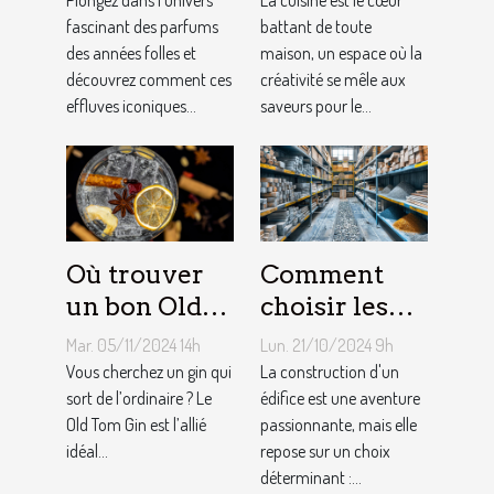
ils la mode
fascinant des parfums
équipement
battant de toute
des années folles et
maison, un espace où la
moderne ?
de cuisine
découvrez comment ces
créativité se mêle aux
effluves iconiques...
saveurs pour le...
Où trouver
Comment
un bon Old
choisir les
Tom Gin
matériaux de
Mar. 05/11/2024 14h
Lun. 21/10/2024 9h
artisanal ?
construction
Vous cherchez un gin qui
La construction d'un
sort de l’ordinaire ? Le
adaptés à
édifice est une aventure
Old Tom Gin est l’allié
passionnante, mais elle
votre projet
idéal...
repose sur un choix
déterminant :...