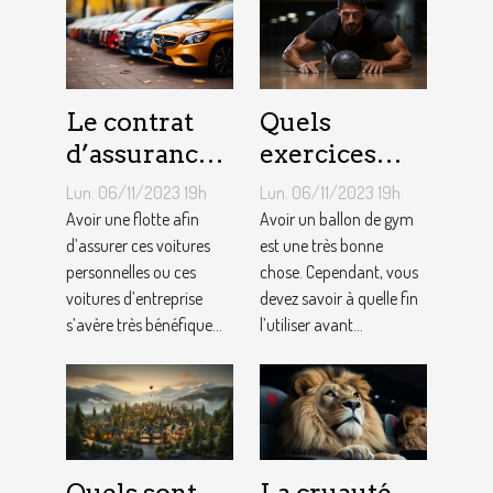
Le contrat
Quels
d’assurance
exercices
auto par
pouvez-vous
Lun. 06/11/2023 19h
Lun. 06/11/2023 19h
flotte : est-il
faire avec un
Avoir une flotte afin
Avoir un ballon de gym
si
d’assurer ces voitures
ballon de
est une très bonne
personnelles ou ces
chose. Cependant, vous
bénéfique ?
gym ?
voitures d’entreprise
devez savoir à quelle fin
s’avère très bénéfique...
l’utiliser avant...
Quels sont
La cruauté