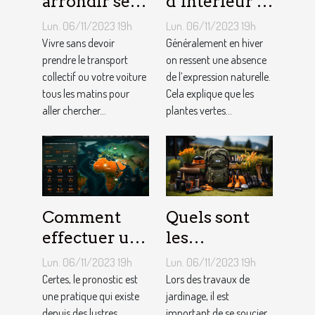
arrondir ses
d’intérieur :
fins du mois
comment en
Lun. 06/11/2023 19h
Lun. 06/11/2023 19h
avec
créer chez
Vivre sans devoir
Généralement en hiver
l’internet ?
prendre le transport
soi ?
on ressent une absence
collectif ou votre voiture
de l’expression naturelle.
tous les matins pour
Cela explique que les
aller chercher...
plantes vertes...
Comment
Quels sont
effectuer un
les
pronostic en
équipements
Lun. 06/11/2023 19h
Lun. 06/11/2023 19h
ligne ?
pour le
Certes, le pronostic est
Lors des travaux de
une pratique qui existe
jardinage ?
jardinage, il est
depuis des lustres.
important de se soucier