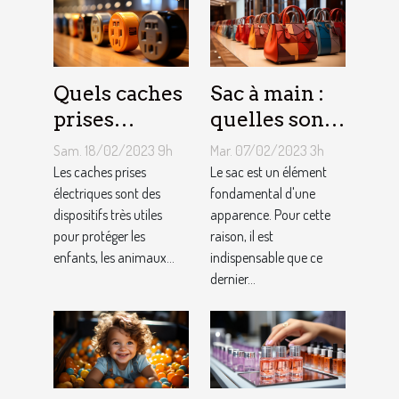
Quels caches
Sac à main :
prises
quelles sont
électriques
les astuces
Sam. 18/02/2023 9h
Mar. 07/02/2023 3h
choisir ?
pour faire un
Les caches prises
Le sac est un élément
électriques sont des
choix
fondamental d'une
dispositifs très utiles
apparence. Pour cette
approprié ?
pour protéger les
raison, il est
enfants, les animaux...
indispensable que ce
dernier...