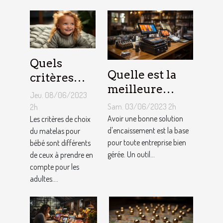
Kart ?
Quels
Quelle est la
critères
meilleure
pour
Jeu. 08/06/2023
solution
choisir un
Sam. 03/06/2023 2h
2h
d'encaissement
Avoir une bonne solution
matelas de
Les critères de choix
pour votre
d'encaissement est la base
du matelas pour
bébé ?
pour toute entreprise bien
bébé sont différents
entreprise ?
gérée. Un outil...
de ceux à prendre en
compte pour les
adultes....