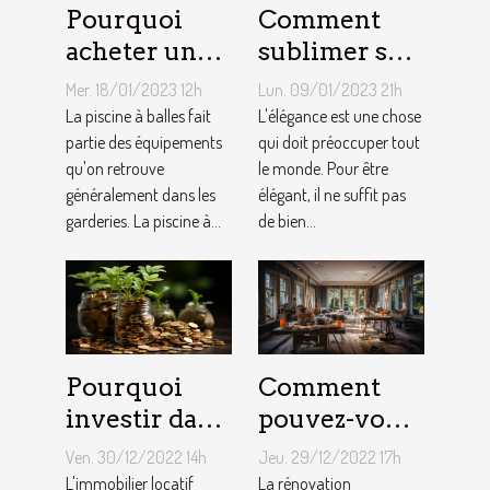
Pourquoi
Comment
acheter une
sublimer ses
piscine à
ongles ?
Mer. 18/01/2023 12h
Lun. 09/01/2023 21h
balles à son
La piscine à balles fait
L'élégance est une chose
bébé ?
partie des équipements
qui doit préoccuper tout
qu'on retrouve
le monde. Pour être
généralement dans les
élégant, il ne suffit pas
garderies. La piscine à...
de bien...
Pourquoi
Comment
investir dans
pouvez-vous
l'immobilier
faire une
Ven. 30/12/2022 14h
Jeu. 29/12/2022 17h
?
rénovation
L'immobilier locatif
La rénovation