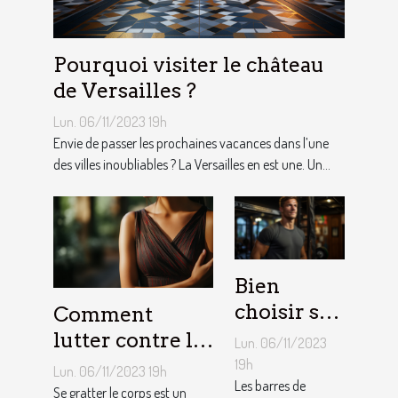
Pourquoi visiter le château
de Versailles ?
Lun. 06/11/2023 19h
Envie de passer les prochaines vacances dans l’une
des villes inoubliables ? La Versailles en est une. Un...
Bien
choisir sa
Comment
barre de
lutter contre la
Lun. 06/11/2023
traction :
démangeaison ?
19h
Lun. 06/11/2023 19h
nos
Les barres de
Se gratter le corps est un