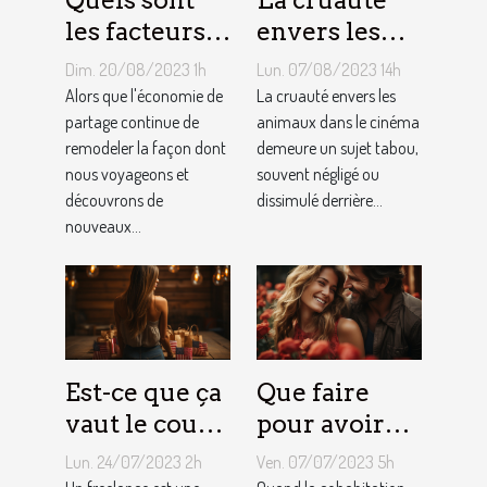
les facteurs
envers les
qui sous-
animaux
Dim. 20/08/2023 1h
Lun. 07/08/2023 14h
tendent la
dans le
Alors que l'économie de
La cruauté envers les
tarification
partage continue de
cinéma : un
animaux dans le cinéma
remodeler la façon dont
demeure un sujet tabou,
des services
sujet tabou
nous voyageons et
souvent négligé ou
de
découvrons de
dissimulé derrière...
conciergerie
nouveaux...
d'Airbnb ?
Est-ce que ça
Que faire
vaut le coup
pour avoir
de devenir
toujours la
Lun. 24/07/2023 2h
Ven. 07/07/2023 5h
indépendant
vie rose en