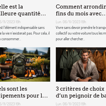
lle est la
Comment arrondir
lleure quantité
fins du mois avec
au qu’il faut au
l’internet ?
6/11/2023 19h
Lun. 06/11/2023 19h
tidien ?
est l’élément indispensable sans
Vivre sans devoir prendre le transp
e la vie n’existerait pas. Pour cela, il
collectif ou votre voiture tous les 
n consommer...
pour aller chercher...
ls sont les
3 critères de choix
ipements pour le
d’un peignoir de b
dinage ?
pour homme ?
6/11/2023 19h
Lun. 06/11/2023 19h