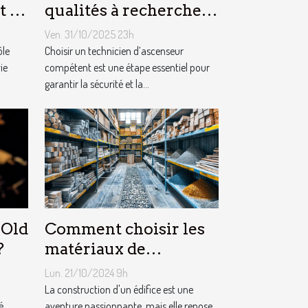
t la
qualités à rechercher
 ?
chez un technicien
Ven. 31/10/2025 23h
d’ascenseur ?
ôle
Choisir un technicien d’ascenseur
ie
compétent est une étape essentiel pour
garantir la sécurité et la...
 Old
Comment choisir les
?
matériaux de
construction adaptés à
Lun. 21/10/2024 9h
votre projet
La construction d'un édifice est une
é
aventure passionnante, mais elle repose