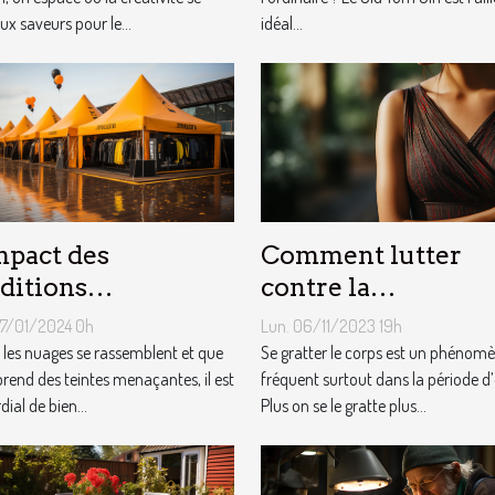
ux saveurs pour le...
idéal...
Comment lutter
mpact des
contre la
ditions
démangeaison ?
éorologiques sur
Lun. 06/11/2023 19h
07/01/2024 0h
choix des tentes
Se gratter le corps est un phénomè
les nuages se rassemblent et que
fréquent surtout dans la période d’
licitaires
 prend des teintes menaçantes, il est
Plus on se le gratte plus...
ial de bien...