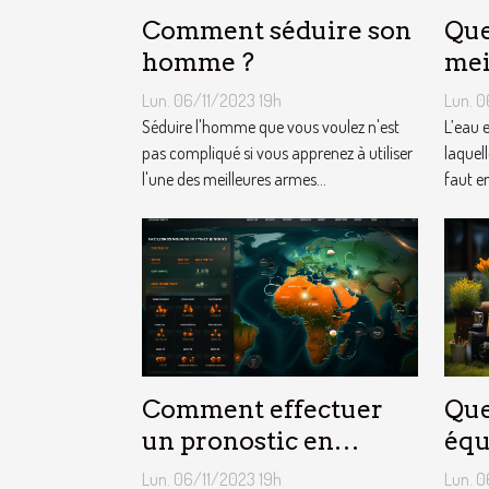
Comment séduire son
Que
homme ?
mei
d’e
Lun. 06/11/2023 19h
Lun. 0
quo
Séduire l'homme que vous voulez n'est
L’eau 
pas compliqué si vous apprenez à utiliser
laquell
l'une des meilleures armes...
faut e
Comment effectuer
Que
un pronostic en
équ
ligne ?
jar
Lun. 06/11/2023 19h
Lun. 0