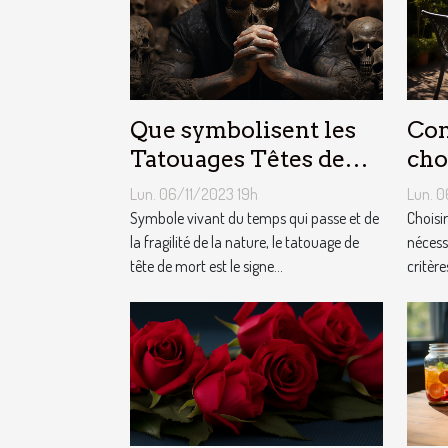
Que symbolisent les
Com
Tatouages Têtes de
cho
Mort ?
jar
Lun. 06/11/2023 19h
Lun. 0
Symbole vivant du temps qui passe et de
Choisi
la fragilité de la nature, le tatouage de
nécess
tête de mort est le signe...
critère