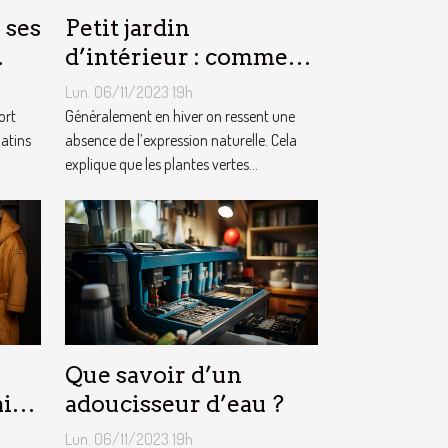
 ses
Petit jardin
d’intérieur : comment
en créer chez soi ?
Lun. 06/11/2023 19h
ort
Généralement en hiver on ressent une
matins
absence de l’expression naturelle. Cela
explique que les plantes vertes...
Que savoir d’un
ain
adoucisseur d’eau ?
Lun. 06/11/2023 19h