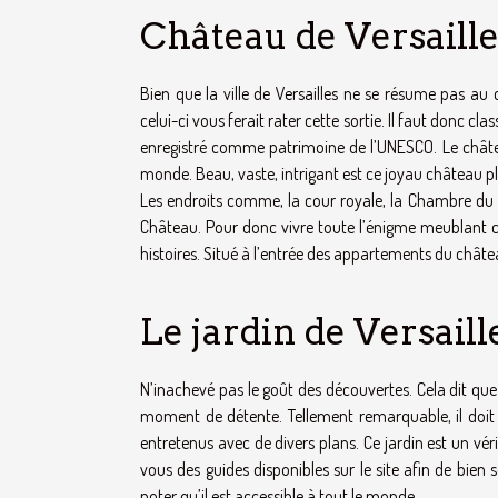
Château de Versaille
Bien que la ville de Versailles ne se résume pas au c
celui-ci vous ferait rater cette sortie. Il faut donc cla
enregistré comme patrimoine de l’UNESCO. Le château
monde. Beau, vaste, intrigant est ce joyau château ple
Les endroits comme, la cour royale, la Chambre du ro
Château. Pour donc vivre toute l’énigme meublant cet
histoires. Situé à l’entrée des appartements du châtea
Le jardin de Versaill
N’inachevé pas le goût des découvertes. Cela dit que
moment de détente. Tellement remarquable, il doit
entretenus avec de divers plans. Ce jardin est un vé
vous des guides disponibles sur le site afin de bien
noter qu’il est accessible à tout le monde.