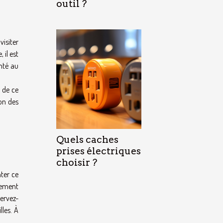
outil ?
visiter
 il est
nté au
n de ce
ion des
Quels caches
prises électriques
choisir ?
nter ce
sement
servez-
lles. À