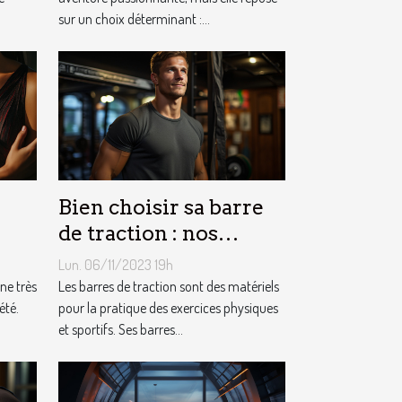
sur un choix déterminant :...
Bien choisir sa barre
de traction : nos
conseils !
Lun. 06/11/2023 19h
ne très
Les barres de traction sont des matériels
été.
pour la pratique des exercices physiques
et sportifs. Ses barres...