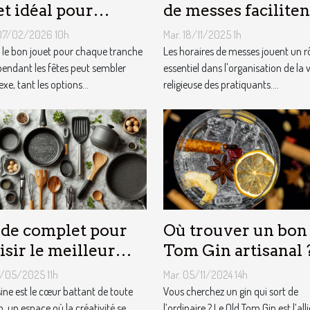
et idéal pour
de messes faciliten
que âge lors des
vie des pratiquants
07/02/2026 10h
Mar. 18/11/2025 1h
es ?
r le bon jouet pour chaque tranche
Les horaires de messes jouent un r
pendant les fêtes peut sembler
essentiel dans l'organisation de la v
e, tant les options...
religieuse des pratiquants....
de complet pour
Où trouver un bon
isir le meilleur
Tom Gin artisanal 
ipement de
3/05/2025 11h
Mar. 05/11/2024 14h
sine
sine est le cœur battant de toute
Vous cherchez un gin qui sort de
, un espace où la créativité se
l’ordinaire ? Le Old Tom Gin est l’alli