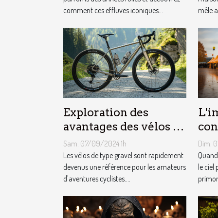
comment ces effluves iconiques...
mêle a
Exploration des
L'i
avantages des vélos de
con
type gravel pour les
mét
Sam. 07/09/2024 1h
Dim. 
aventuriers
le 
Les vélos de type gravel sont rapidement
Quand 
devenus une référence pour les amateurs
pub
le ciel
d'aventures cyclistes....
primord