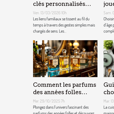
clés personnalisés
jou
peuvent renforcer les
cha
Ven. 13/03/2026 10h
Sam. 
liens familiaux ?
fêt
Les liens familiaux se tissent au fil du
Choisi
temps à travers des gestes simples mais
d’âge 
chargés de sens. Les...
complex
Comment les parfums
Gui
des années folles
cho
influencent-ils la
équ
Mer. 29/10/2025 7h
Mar. 1
mode moderne ?
cui
Plongez dans l’univers fascinant des
La cui
parfums des années folles et découvrez
maison