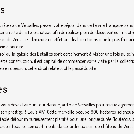
s
hâteau de Versailles, passer votre séjour dans cette ville française sans 
sser en tête de liste le château afin de réaliser plein de découvertes. En outre,
 de Versailles demeure en effet un idéal lieu touristique le plus fréque
in d’histoire.
i ou la galerie des Batailles sont certainement à visiter une fois au sei
te construction, il est capital de commencer votre visite par la collect
u en question, cet endroit relate tout le passé du site.
es
 vous devez faire un tour dans le jardin de Versailles pour mieux agréme
 son prestige à Louis XIV. Cette merveille occupe 800 hectares soigneu
ritable détour minutieusement planifié pour une longue durée. Toutefois, 
 scruter tous les compartiments de ce jardin au sein du château de Versai