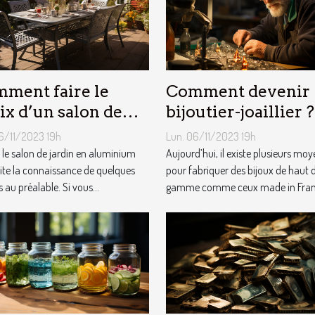
ment faire le
Comment devenir
ix d’un salon de
bijoutier-joaillier ?
din en aluminium ?
6/11/2023 19h
Lun. 06/11/2023 19h
r le salon de jardin en aluminium
Aujourd’hui, il existe plusieurs mo
ite la connaissance de quelques
pour fabriquer des bijoux de haut 
s au préalable. Si vous...
gamme comme ceux made in Franc