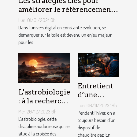
Les stratégies clés pour
améliorer le référencement
naturel de votre site internet
Lun. 01/01/2024 0h
à Bruxelles
Dans l'univers digital en constante évolution, se
démarquer sur la toile est devenu un enjeu majeur
pour les...
Entretient
L'astrobiologie
d’une
: à la recherche
chaudière
Lun. 06/11/2023 19h
de la vie au-
gaz :
Mer. 20/12/2023 0h
Pendant l’hiver, on a
delà de la
L'astrobiologie, cette
Comment
toujours besoin d’un
Terre
discipline audacieuse qui se
dispositif de
ça marche ?
situe à la croisée des
chaudière gaz. En