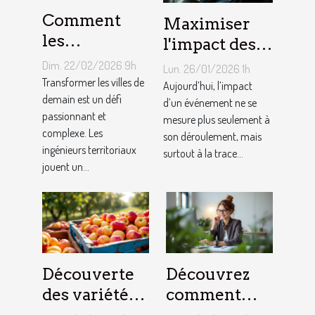
Comment
Maximiser
les
l'impact des
ingénieurs
événements
Dim. 22/02/2026 9h
Lun. 26/01/2026 1h
territoriaux
avec des
Transformer les villes de
Aujourd’hui, l’impact
façonnent-
demain est un défi
souvenirs
d’un événement ne se
passionnant et
mesure plus seulement à
ils les villes
audio
complexe. Les
son déroulement, mais
de demain ?
personnalisés
ingénieurs territoriaux
surtout à la trace...
jouent un...
Découverte
Découvrez
des variétés
comment