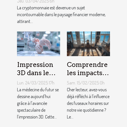
Jeu. 03/04/2025 6h
associés
La cryptomonnaie est devenue un sujet
incontournable dans le paysage financier moderne,
attirant...
Impression
Comprendre
3D dans le
les impacts
secteur
du fuseau
Lun. 24/03/2025 17h
Sam. 15/02/2025 0h
médical
horaire
La médecine du futur se
Cher lecteur, avez-vous
progrès et
dessine aujourd'hui
atlantique
déjà réfléchi à l'influence
grâce à l'avancée
des fuseaux horaires sur
futurs usages
sur le
spectaculaire de
notre vie quotidienne ?
quotidien
l'impression 3D. Cette...
Le...