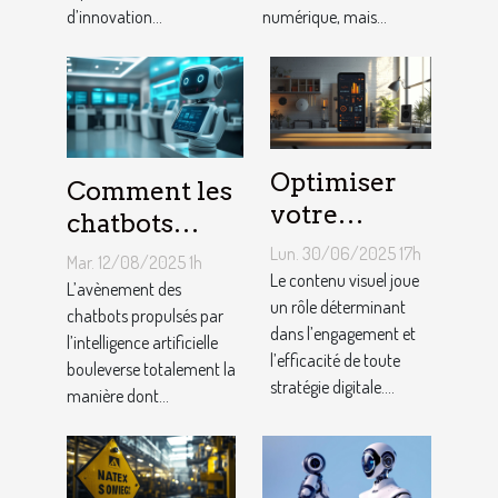
milliers de
d’innovation...
numérique, mais...
logements ?
Optimiser
Comment les
votre
chatbots
contenu
utilisant l'IA
Lun. 30/06/2025 17h
Mar. 12/08/2025 1h
visuel : trucs
Le contenu visuel joue
transforment-
L’avènement des
et astuces
un rôle déterminant
ils le service
chatbots propulsés par
dans l’engagement et
l’intelligence artificielle
client ?
l’efficacité de toute
bouleverse totalement la
stratégie digitale....
manière dont...