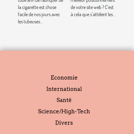
tuber : où
tube afin de fabriquer de
?
meilleur positionnement
la cigarette est chose
de votre site web ? C'est
s’en procurer
facile de nos jours avec
à cela que s'attèlent les...
et pourquoi ?
les tubeuses...
Economie
International
Santé
Science/High-Tech
Divers