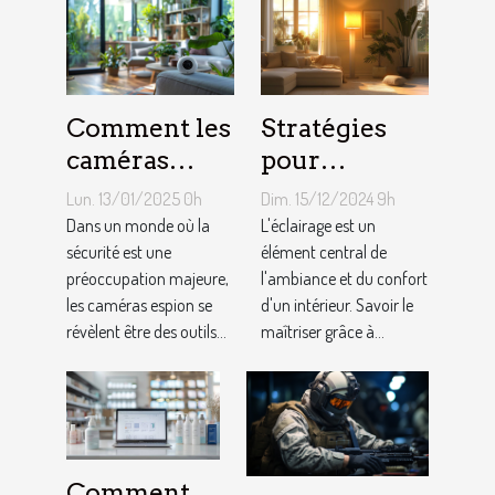
Comment les
Stratégies
caméras
pour
espion
optimiser
Lun. 13/01/2025 0h
Dim. 15/12/2024 9h
peuvent
l'éclairage de
Dans un monde où la
L'éclairage est un
améliorer la
sécurité est une
votre maison
élément central de
préoccupation majeure,
l'ambiance et du confort
sécurité de
avec des
les caméras espion se
d'un intérieur. Savoir le
votre
lampadaires
révèlent être des outils...
maîtriser grâce à...
domicile
Comment