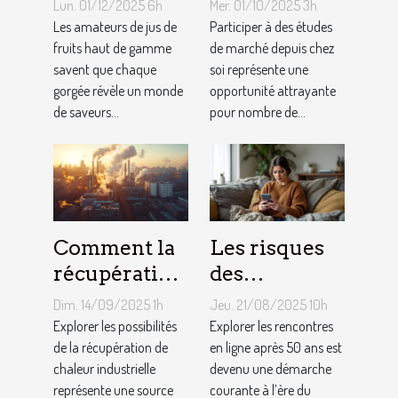
de pommes
participer à
Lun. 01/12/2025 6h
Mer. 01/10/2025 3h
utilisées
des études de
Les amateurs de jus de
Participer à des études
dans les jus
fruits haut de gamme
marché
de marché depuis chez
savent que chaque
soi représente une
premium
depuis chez
gorgée révèle un monde
opportunité attrayante
vous
de saveurs...
pour nombre de...
Comment la
Les risques
récupération
des
de chaleur
rencontres
Dim. 14/09/2025 1h
Jeu. 21/08/2025 10h
industrielle
en ligne pour
Explorer les possibilités
Explorer les rencontres
peut-elle
de la récupération de
les plus de 50
en ligne après 50 ans est
chaleur industrielle
devenu une démarche
chauffer des
ans
représente une source
courante à l’ère du