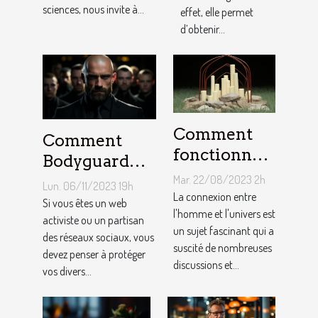
sciences, nous invite à...
effet, elle permet
d’obtenir...
Comment
Comment
fonctionne
Bodyguard
un pendule
lutte contre le
Mar. 22/08/2023 2h
Lun. 06/11/2023 19h
divinatoire
La connexion entre
cyber
Si vous êtes un web
en ligne ?
l'homme et l'univers est
harcèlement ?
activiste ou un partisan
un sujet fascinant qui a
des réseaux sociaux, vous
suscité de nombreuses
devez penser à protéger
discussions et...
vos divers...