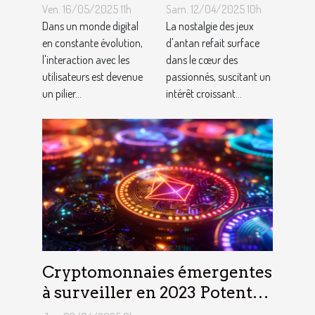
améliorent
valeur de vos
Ven. 16/05/2025 11h
Sam. 12/04/2025 10h
l'engagement
consoles de
Dans un monde digital
La nostalgie des jeux
et la
en constante évolution,
jeux vidéo
d'antan refait surface
l'interaction avec les
dans le cœur des
conversion
rétro
utilisateurs est devenue
passionnés, suscitant un
des
un pilier...
intérêt croissant...
utilisateurs
Cryptomonnaies émergentes
à surveiller en 2023 Potentiel
de croissance et risques