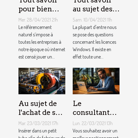
pour bien
au sujet des
choisir un
licences
Mer. 28/04/2021 21h
Sam. 10/04/2021 11h
consultant
Windows !
Le référencement
La plupart d'entre nous
SEO
naturel s’impose à
se pose des questions
toutes les entreprises à
concernant les licences
notre époque où internet
Windows. Il existe en
est censé jouer un...
effet toute une...
Au sujet de
Le
l'achat de sa
consultant
propre
SEO : que
Mar. 23/03/2021 17h
Lun. 22/03/2021 13h
machine à
faut-il savoir
Insérer dans un petit
Vous souhaitez avoir un