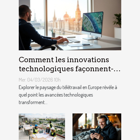
Comment les innovations
technologiques façonnent-
elles le télétravail en Europe
Mer. 04/03/2026 10h
?
Explorer le paysage du télétravail en Europe révèle à
quel point les avancées technologiques
transforment...