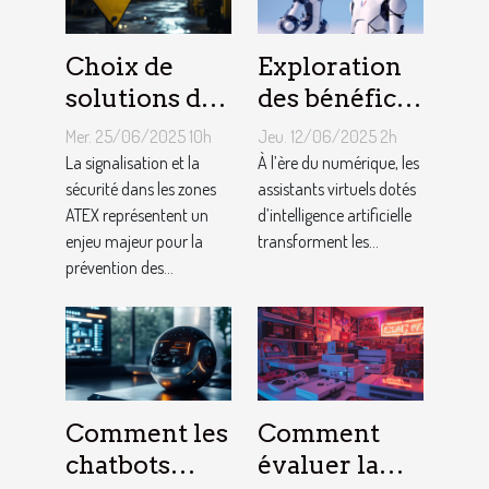
Choix de
Exploration
solutions de
des bénéfices
signalisation
des assistants
Mer. 25/06/2025 10h
Jeu. 12/06/2025 2h
et de sécurité
virtuels
La signalisation et la
À l’ère du numérique, les
adaptées aux
sécurité dans les zones
basés sur l'IA
assistants virtuels dotés
ATEX représentent un
d’intelligence artificielle
zones ATEX
en français
enjeu majeur pour la
transforment les...
prévention des...
Comment les
Comment
chatbots
évaluer la