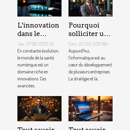
L'innovation
Pourquoi
dans le
solliciter un
domaine de
service
Jeu. 17/08/2023 2h
Sam. 22/05/2021 18h
la santé
informatique
En constante évolution,
Aujourd’hui,
numérique
le monde de la santé
pour PME ?
l'informatique est au
numérique est un
cœur du développement
domaine riche en
de plusieurs entreprises.
innovations. Ces
La stratégie et la...
avancées...
Tout savoir
Tout savoir