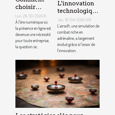
L'innovation
choisir
technologique
entre une
Lun. 28/10/2024 1h
dans les
Jeu. 18/04/2024 20h
boutique en
À l'ère numérique où
équipements
L'airsoft, une simulation de
ligne et un
la présence en ligne est
d'airsoft et son
combat riche en
devenue une nécessité
site vitrine
adrénaline, a largement
impact sur le
pour toute entreprise,
pour votre
évolué grâce à l'essor de
la question se...
jeu
l'innovation...
activité ?