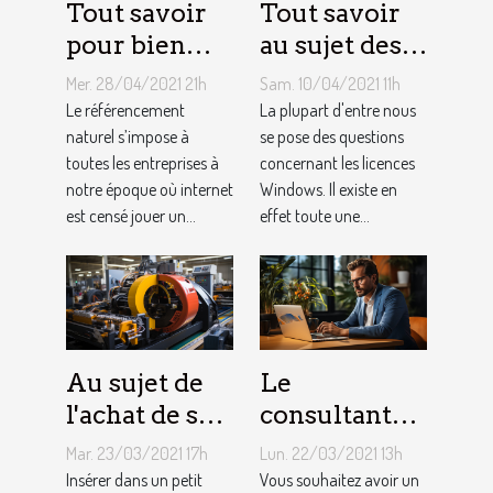
Tout savoir
Tout savoir
pour bien
au sujet des
choisir un
licences
Mer. 28/04/2021 21h
Sam. 10/04/2021 11h
consultant
Windows !
Le référencement
La plupart d'entre nous
SEO
naturel s’impose à
se pose des questions
toutes les entreprises à
concernant les licences
notre époque où internet
Windows. Il existe en
est censé jouer un...
effet toute une...
Au sujet de
Le
l'achat de sa
consultant
propre
SEO : que
Mar. 23/03/2021 17h
Lun. 22/03/2021 13h
machine à
faut-il savoir
Insérer dans un petit
Vous souhaitez avoir un