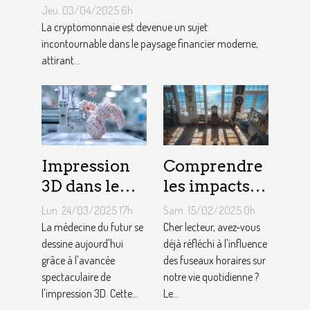
de croissance et risques
Jeu. 03/04/2025 6h
associés
La cryptomonnaie est devenue un sujet
incontournable dans le paysage financier moderne,
attirant...
Impression
Comprendre
3D dans le
les impacts
secteur
du fuseau
Lun. 24/03/2025 17h
Sam. 15/02/2025 0h
médical
horaire
La médecine du futur se
Cher lecteur, avez-vous
progrès et
dessine aujourd'hui
atlantique
déjà réfléchi à l'influence
grâce à l'avancée
des fuseaux horaires sur
futurs usages
sur le
spectaculaire de
notre vie quotidienne ?
quotidien
l'impression 3D. Cette...
Le...