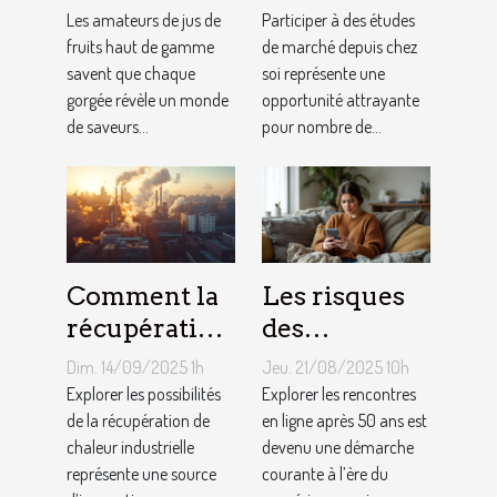
utilisées
des études de
Les amateurs de jus de
Participer à des études
dans les jus
fruits haut de gamme
marché
de marché depuis chez
savent que chaque
soi représente une
premium
depuis chez
gorgée révèle un monde
opportunité attrayante
vous
de saveurs...
pour nombre de...
Comment la
Les risques
récupération
des
de chaleur
rencontres
Dim. 14/09/2025 1h
Jeu. 21/08/2025 10h
industrielle
en ligne pour
Explorer les possibilités
Explorer les rencontres
peut-elle
de la récupération de
les plus de 50
en ligne après 50 ans est
chaleur industrielle
devenu une démarche
chauffer des
ans
représente une source
courante à l’ère du
milliers de