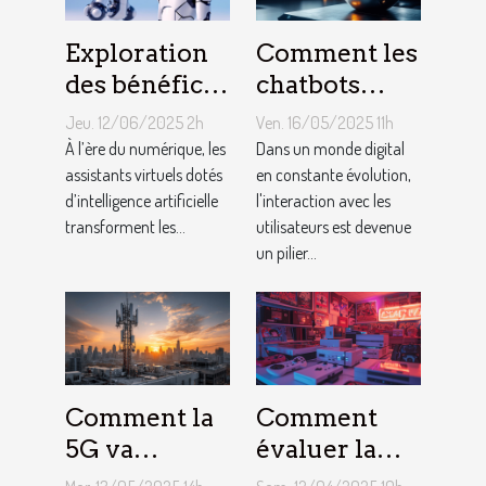
Exploration
Comment les
des bénéfices
chatbots
des assistants
améliorent
Jeu. 12/06/2025 2h
Ven. 16/05/2025 11h
virtuels
l'engagement
À l’ère du numérique, les
Dans un monde digital
basés sur l'IA
assistants virtuels dotés
et la
en constante évolution,
d’intelligence artificielle
l'interaction avec les
en français
conversion
transforment les...
utilisateurs est devenue
des
un pilier...
utilisateurs
Comment la
Comment
5G va
évaluer la
transformer
valeur de vos