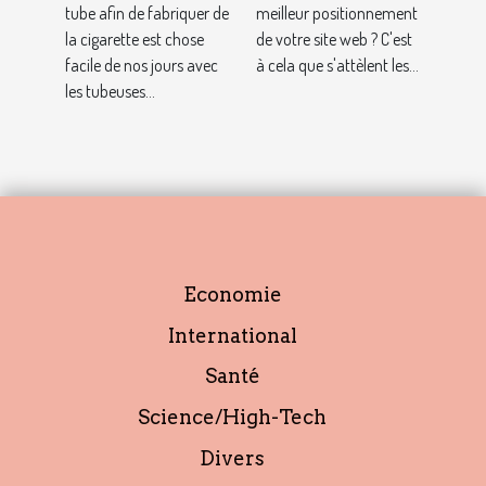
tuber : où
tube afin de fabriquer de
?
meilleur positionnement
la cigarette est chose
de votre site web ? C'est
s’en procurer
facile de nos jours avec
à cela que s'attèlent les...
et pourquoi ?
les tubeuses...
Economie
International
Santé
Science/High-Tech
Divers