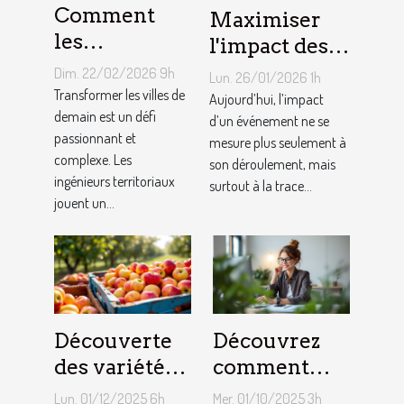
Comment
Maximiser
les
l'impact des
ingénieurs
événements
Dim. 22/02/2026 9h
Lun. 26/01/2026 1h
territoriaux
avec des
Transformer les villes de
Aujourd’hui, l’impact
façonnent-
demain est un défi
souvenirs
d’un événement ne se
passionnant et
mesure plus seulement à
ils les villes
audio
complexe. Les
son déroulement, mais
de demain ?
personnalisés
ingénieurs territoriaux
surtout à la trace...
jouent un...
Découverte
Découvrez
des variétés
comment
de pommes
participer à
Lun. 01/12/2025 6h
Mer. 01/10/2025 3h