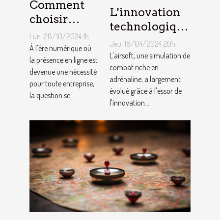
Comment
L'innovation
choisir
technologique
entre une
Lun. 28/10/2024 1h
dans les
Jeu. 18/04/2024 20h
boutique en
À l'ère numérique où
équipements
L'airsoft, une simulation de
ligne et un
la présence en ligne est
d'airsoft et son
combat riche en
devenue une nécessité
site vitrine
adrénaline, a largement
impact sur le
pour toute entreprise,
pour votre
évolué grâce à l'essor de
la question se...
jeu
l'innovation...
activité ?