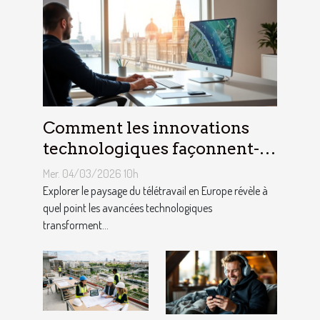
Comment les innovations
technologiques façonnent-
elles le télétravail en Europe
Mer. 04/03/2026 10h
?
Explorer le paysage du télétravail en Europe révèle à
quel point les avancées technologiques
transforment...