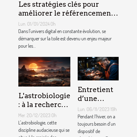
Les stratégies clés pour
améliorer le référencement
naturel de votre site internet
Lun. 01/01/2024 0h
à Bruxelles
Dans l'univers digital en constante évolution, se
démarquer sur la toile est devenu un enjeu majeur
pour les...
Entretient
L'astrobiologie
d’une
: à la recherche
chaudière
Lun. 06/11/2023 19h
de la vie au-
gaz :
Mer. 20/12/2023 0h
Pendant l’hiver, on a
delà de la
L'astrobiologie, cette
Comment
toujours besoin d’un
Terre
discipline audacieuse qui se
dispositif de
ça marche ?