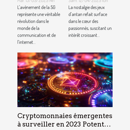
Mar. 13/05/2025 14h
Sam. 12/04/2025 10h
l'internet des
consoles de
L'avènement de la 5G
La nostalgie des jeux
objets
représente une véritable
jeux vidéo
d'antan refait surface
révolution dans le
dans le cœur des
Analyse de
rétro
monde de la
passionnés, suscitant un
l'impact et
communication et de
intérêt croissant...
des
l'internet...
opportunités
Cryptomonnaies émergentes
à surveiller en 2023 Potentiel