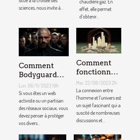
situe à la croisée des
chaudière gaz. En
sciences, nous invite à...
effet, elle permet
d’obtenir...
Comment
Comment
fonctionne
Bodyguard
un pendule
lutte contre le
Mar. 22/08/2023 2h
Lun. 06/11/2023 19h
divinatoire
La connexion entre
cyber
Si vous êtes un web
en ligne ?
l'homme et l'univers est
harcèlement ?
activiste ou un partisan
un sujet fascinant qui a
des réseaux sociaux, vous
suscité de nombreuses
devez penser à protéger
discussions et...
vos divers...