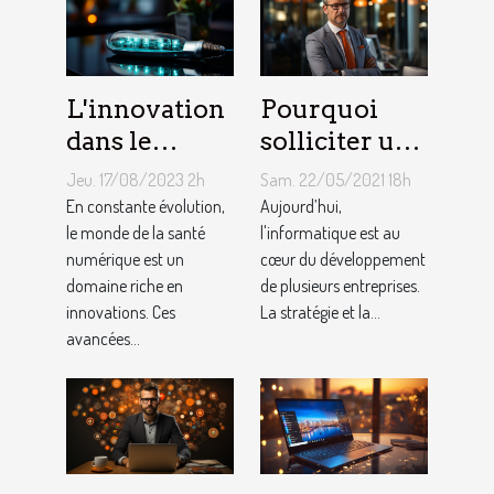
L'innovation
Pourquoi
dans le
solliciter un
domaine de
service
Jeu. 17/08/2023 2h
Sam. 22/05/2021 18h
la santé
informatique
En constante évolution,
Aujourd’hui,
numérique
le monde de la santé
pour PME ?
l'informatique est au
numérique est un
cœur du développement
domaine riche en
de plusieurs entreprises.
innovations. Ces
La stratégie et la...
avancées...