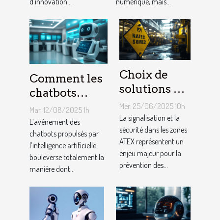
d’innovation...
numérique, mais...
logements ?
Choix de
Comment les
solutions de
chatbots
signalisation
utilisant l'IA
Mer. 25/06/2025 10h
Mar. 12/08/2025 1h
et de
La signalisation et la
transforment-
L’avènement des
sécurité
sécurité dans les zones
ils le service
chatbots propulsés par
ATEX représentent un
adaptées aux
l’intelligence artificielle
client ?
enjeu majeur pour la
bouleverse totalement la
zones ATEX
prévention des...
manière dont...