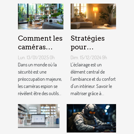
Comment les
Stratégies
caméras
pour
espion
optimiser
Lun. 13/01/2025 0h
Dim. 15/12/2024 9h
peuvent
l'éclairage de
Dans un monde où la
L'éclairage est un
améliorer la
sécurité est une
votre maison
élément central de
préoccupation majeure,
l'ambiance et du confort
sécurité de
avec des
les caméras espion se
d'un intérieur. Savoir le
votre
lampadaires
révèlent être des outils...
maîtriser grâce à...
domicile