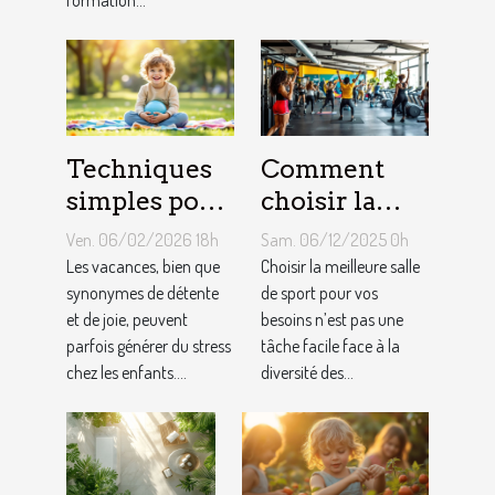
formation...
Techniques
Comment
simples pour
choisir la
gérer le
meilleure
Ven. 06/02/2026 18h
Sam. 06/12/2025 0h
stress chez
salle de sport
Les vacances, bien que
Choisir la meilleure salle
les enfants
synonymes de détente
pour vos
de sport pour vos
et de joie, peuvent
besoins n’est pas une
pendant les
besoins ?
parfois générer du stress
tâche facile face à la
vacances
chez les enfants....
diversité des...