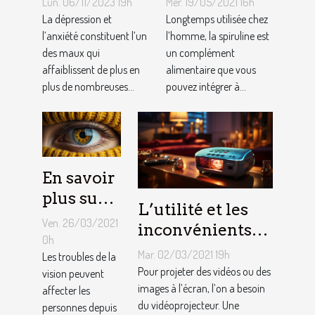
Lun. 06/11/2023 19h
Mer. 19/05/2021 16h
la spiruline
La dépression et
Longtemps utilisée chez
l’anxiété constituent l’un
pour
l’homme, la spiruline est
des maux qui
un complément
animaux
affaiblissent de plus en
alimentaire que vous
domestiques
plus de nombreuses...
pouvez intégrer à...
En savoir
plus sur
L’utilité et les
les
Ven. 26/03/2021
inconvénients
troubles
0h
des
Mar. 02/03/2021 19h
de la
Les troubles de la
vidéoprojecteurs
Pour projeter des vidéos ou des
vision peuvent
vision ?
LED
images à l’écran, l’on a besoin
affecter les
du vidéoprojecteur. Une
personnes depuis