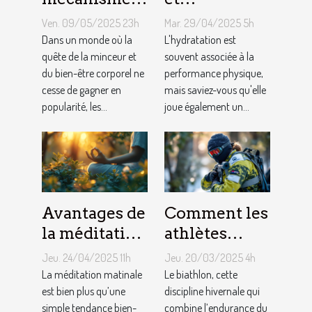
d'action des
performance
Ven. 09/05/2025 23h
Mar. 29/04/2025 5h
gélules
cognitive les
Dans un monde où la
L'hydratation est
minceur sur
quête de la minceur et
liens étroits à
souvent associée à la
du bien-être corporel ne
performance physique,
l'organisme
connaître
cesse de gagner en
mais saviez-vous qu'elle
pour booster
popularité, les...
joue également un...
votre
productivité
Avantages de
Comment les
la méditation
athlètes
matinale
gèrent le
Jeu. 24/04/2025 11h
Jeu. 20/03/2025 4h
pour le bien-
stress et les
La méditation matinale
Le biathlon, cette
être
est bien plus qu’une
attentes
discipline hivernale qui
simple tendance bien-
combine l’endurance du