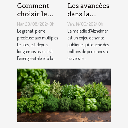
Comment
Les avancées
choisir le
dans la
bon bijou en
recherche
Mar. 20/08/2024 0h
Ven. 14/06/2024 0h
grenat pour
sur la
Le grenat, pierre
La maladie d'Alzheimer
booster son
précieuse aux multiples
maladie
est un enjeu de santé
teintes, est depuis
publique qui touche des
énergie
d'Alzheimer
longtemps associé à
millions de personnes à
l'énergie vitale et à la...
travers le...