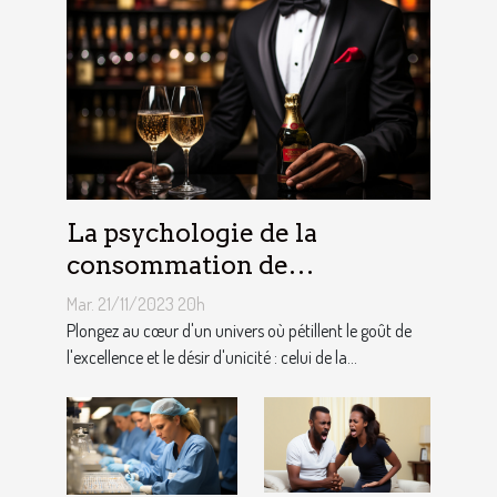
La psychologie de la
consommation de
champagne et du luxe chez
Mar. 21/11/2023 20h
les consommateurs
Plongez au cœur d'un univers où pétillent le goût de
l'excellence et le désir d'unicité : celui de la...