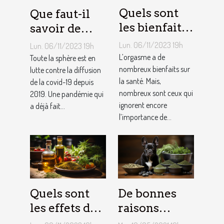
Quels sont
Que faut-il
les bienfaits
savoir de
de l’orgasme
Pfizer, vaccin
Lun. 06/11/2023 19h
Lun. 06/11/2023 19h
sur votre
contre le
L’orgasme a de
Toute la sphère est en
santé ?
nombreux bienfaits sur
coronavirus ?
lutte contre la diffusion
la santé. Mais,
de la covid-19 depuis
nombreux sont ceux qui
2019. Une pandémie qui
ignorent encore
a déjà fait...
l’importance de...
Quels sont
De bonnes
les effets du
raisons
CBD ?
d’opter pour