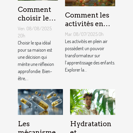
Comment
Comment les
choisir le
activités en
meilleur
Ven. 08/08/2025
plein air
spa pour
Mar. 08/07/2025 0h
20h
favorisent-
Les activités en plein air
votre
Choisir le spa idéal
elles
possèdent un pouvoir
pour sa maison est
maison ?
transformateur sur
une décision qui
l'apprentissage
l’apprentissage des enfants.
mérite une réflexion
chez les
Explorer la...
approfondie. Bien-
enfants ?
être,...
Les
Hydratation
mécanismes
et