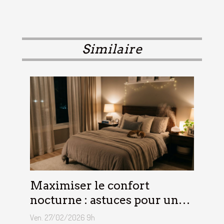
Similaire
Maximiser le confort
nocturne : astuces pour un
sommeil optimal
Ven. 27/02/2026 9h