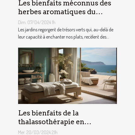
Les bienfaits méconnus des
herbes aromatiques du
jardin sur notre santé
Dim. 07/04/2024 1h
Les jardins regorgent de trésors verts qui, au-delà de
leur capacité à enchanter nos plats, recèlent des...
Les bienfaits de la
thalassothérapie en
Normandie : entre soin et
Mer. 20/03/2024 21h