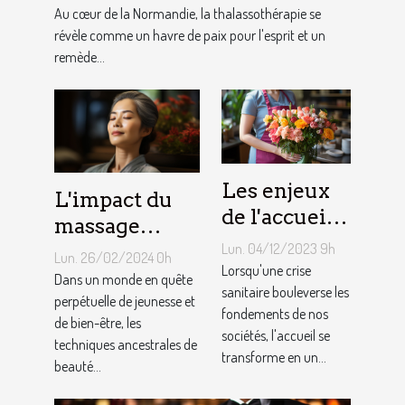
évasion
Au cœur de la Normandie, la thalassothérapie se
révèle comme un havre de paix pour l'esprit et un
remède...
Les enjeux
L'impact du
de l'accueil
massage
en période
Lun. 04/12/2023 9h
Kobido sur la
Lun. 26/02/2024 0h
de crise
Lorsqu'une crise
qualité de la
Dans un monde en quête
sanitaire
sanitaire bouleverse les
peau et la
perpétuelle de jeunesse et
fondements de nos
de bien-être, les
prévention du
sociétés, l'accueil se
techniques ancestrales de
vieillissement
transforme en un...
beauté...