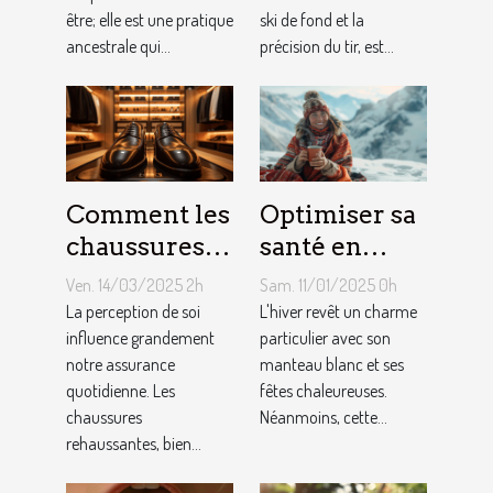
quotidien et
d'une
être; elle est une pratique
ski de fond et la
la gestion du
carrière en
ancestrale qui...
précision du tir, est...
stress
biathlon
Comment les
Optimiser sa
chaussures
santé en
rehaussantes
hiver :
Ven. 14/03/2025 2h
Sam. 11/01/2025 0h
améliorent-
stratégies
La perception de soi
L'hiver revêt un charme
elles la
influence grandement
naturelles de
particulier avec son
notre assurance
manteau blanc et ses
confiance en
prévention
quotidienne. Les
fêtes chaleureuses.
soi ?
et
chaussures
Néanmoins, cette...
maintenance
rehaussantes, bien...