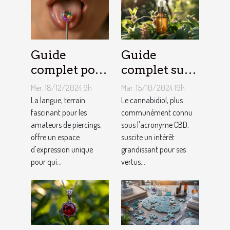
Guide
Guide
complet pour
complet sur
choisir son
les bienfaits
Mer. 18/12/2024 9h
Mar. 15/10/2024 19h
premier
du CBD et les
La langue, terrain
Le cannabidiol, plus
piercing de
fascinant pour les
réductions
communément connu
amateurs de piercings,
sous l'acronyme CBD,
langue
disponibles
offre un espace
suscite un intérêt
d'expression unique
grandissant pour ses
pour qui...
vertus...