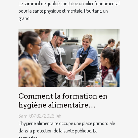
Le sommeil de qualité constitue un pilier fondamental
pour la santé physique et mentale. Pourtant, un
grand...
Comment la formation en
hygiène alimentaire
influence-t-elle la sécurité
Sam. 07/02/2026 14h
des consommateurs ?
L'hygiène alimentaire occupe une place primordiale
dans la protection de la santé publique. La