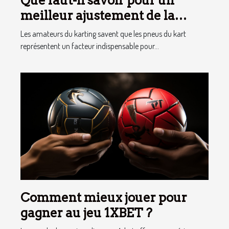
Que faut-il savoir pour un
meilleur ajustement de la
pression des pneus de Kart ?
Les amateurs du karting savent que les pneus du kart
représentent un facteur indispensable pour...
Comment mieux jouer pour
gagner au jeu 1XBET ?