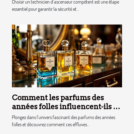
d’ascenseur ?
Choisir un technicien d’ascenseur compétent est une étape
essentiel pour garantir la sécurité et...
Comment les parfums des
années folles influencent-ils la
mode moderne ?
Plongez dans l’univers fascinant des parfums des années
folles et découvrez comment ces effluves...