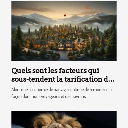
Quels sont les facteurs qui
sous-tendent la tarification des
services de conciergerie
Alors que l'économie de partage continue de remodeler la
d'Airbnb ?
façon dont nous voyageons et découvrons...