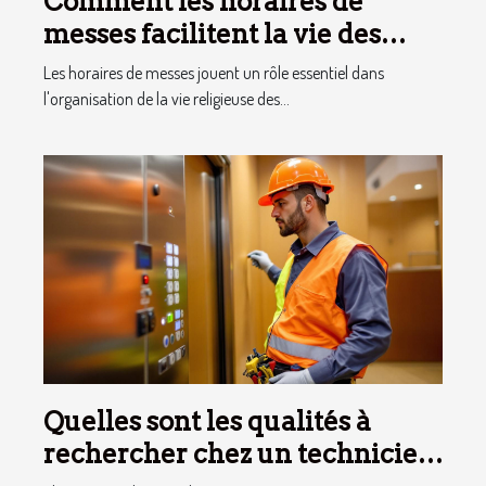
Comment les horaires de
messes facilitent la vie des
pratiquants ?
Les horaires de messes jouent un rôle essentiel dans
l'organisation de la vie religieuse des...
Quelles sont les qualités à
rechercher chez un technicien