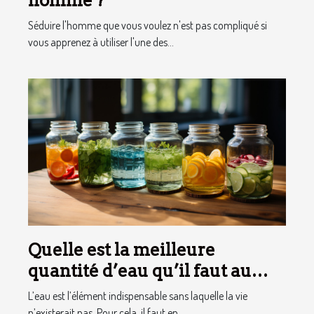
homme ?
Séduire l'homme que vous voulez n'est pas compliqué si
vous apprenez à utiliser l'une des...
Quelle est la meilleure
quantité d’eau qu’il faut au
quotidien ?
L’eau est l’élément indispensable sans laquelle la vie
n’existerait pas. Pour cela, il faut en...