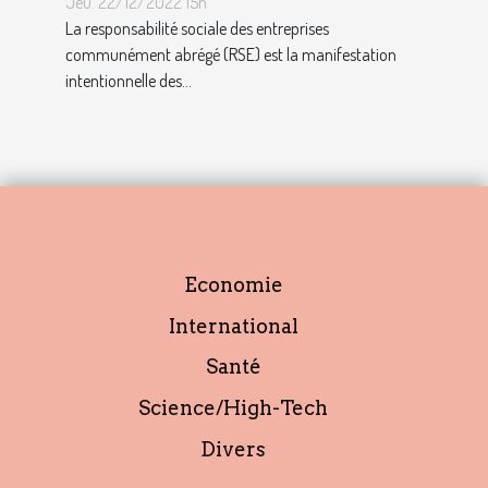
Jeu. 22/12/2022 15h
avec ce profil ?
La responsabilité sociale des entreprises
communément abrégé (RSE) est la manifestation
intentionnelle des...
Economie
International
Santé
Science/High-Tech
Divers