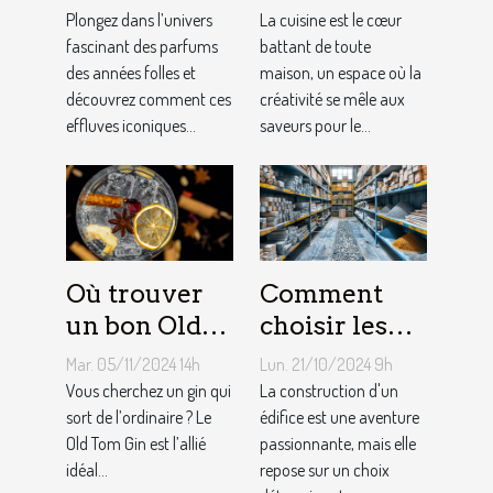
influencent-
meilleur
Plongez dans l’univers
La cuisine est le cœur
ils la mode
fascinant des parfums
équipement
battant de toute
des années folles et
maison, un espace où la
moderne ?
de cuisine
découvrez comment ces
créativité se mêle aux
effluves iconiques...
saveurs pour le...
Où trouver
Comment
un bon Old
choisir les
Tom Gin
matériaux de
Mar. 05/11/2024 14h
Lun. 21/10/2024 9h
artisanal ?
construction
Vous cherchez un gin qui
La construction d'un
sort de l’ordinaire ? Le
adaptés à
édifice est une aventure
Old Tom Gin est l’allié
passionnante, mais elle
votre projet
idéal...
repose sur un choix