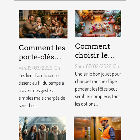
Comment
Comment les
choisir le
porte-clés
jouet idéal
personnalisés
Sam. 07/02/2026 10h
Ven. 13/03/2026 10h
pour chaque
peuvent
Choisir le bon jouet pour
Les liens familiaux se
âge lors des
chaque tranche d’âge
renforcer les
tissent au fil du temps à
pendant les fêtes peut
travers des gestes
fêtes ?
liens
sembler complexe, tant
simples mais chargés de
familiaux ?
les options...
sens. Les...