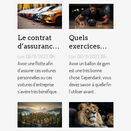
Le contrat
Quels
d’assurance
exercices
auto par
pouvez-vous
Lun. 06/11/2023 19h
Lun. 06/11/2023 19h
flotte : est-il
faire avec un
Avoir une flotte afin
Avoir un ballon de gym
si
d’assurer ces voitures
ballon de
est une très bonne
personnelles ou ces
chose. Cependant, vous
bénéfique ?
gym ?
voitures d’entreprise
devez savoir à quelle fin
s’avère très bénéfique...
l’utiliser avant...