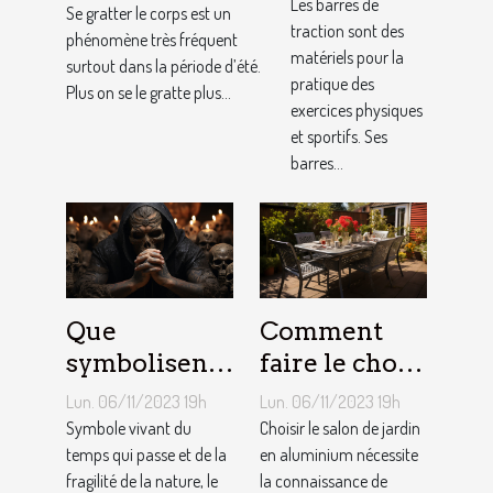
nos
Les barres de
Se gratter le corps est un
traction sont des
conseils !
phénomène très fréquent
matériels pour la
surtout dans la période d’été.
pratique des
Plus on se le gratte plus...
exercices physiques
et sportifs. Ses
barres...
Que
Comment
symbolisent
faire le choix
les Tatouages
d’un salon de
Lun. 06/11/2023 19h
Lun. 06/11/2023 19h
Têtes de
jardin en
Symbole vivant du
Choisir le salon de jardin
Mort ?
temps qui passe et de la
aluminium ?
en aluminium nécessite
fragilité de la nature, le
la connaissance de