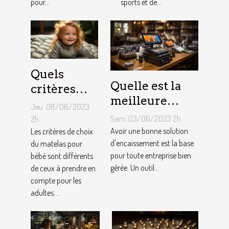
pour...
sports et de...
Kart ?
Quels
Quelle est la
critères
meilleure
pour
Jeu. 08/06/2023
solution
choisir un
Sam. 03/06/2023 2h
2h
d'encaissement
Avoir une bonne solution
matelas de
Les critères de choix
pour votre
d'encaissement est la base
du matelas pour
bébé ?
pour toute entreprise bien
bébé sont différents
entreprise ?
gérée. Un outil...
de ceux à prendre en
compte pour les
adultes....