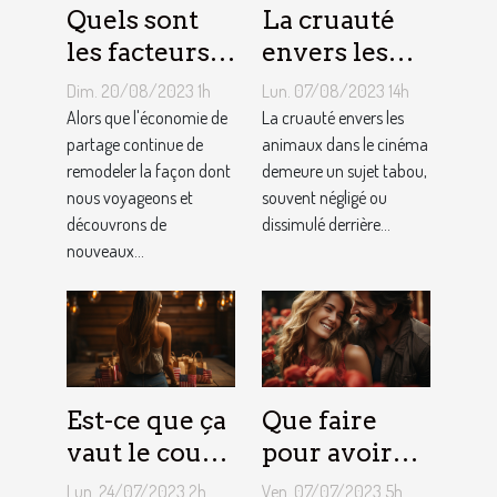
Quels sont
La cruauté
les facteurs
envers les
qui sous-
animaux
Dim. 20/08/2023 1h
Lun. 07/08/2023 14h
tendent la
dans le
Alors que l'économie de
La cruauté envers les
tarification
partage continue de
cinéma : un
animaux dans le cinéma
remodeler la façon dont
demeure un sujet tabou,
des services
sujet tabou
nous voyageons et
souvent négligé ou
de
découvrons de
dissimulé derrière...
conciergerie
nouveaux...
d'Airbnb ?
Est-ce que ça
Que faire
vaut le coup
pour avoir
de devenir
toujours la
Lun. 24/07/2023 2h
Ven. 07/07/2023 5h