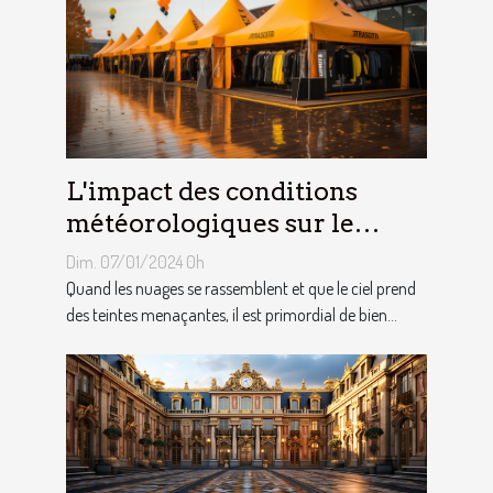
L'impact des conditions
météorologiques sur le
choix des tentes publicitaires
Dim. 07/01/2024 0h
Quand les nuages se rassemblent et que le ciel prend
des teintes menaçantes, il est primordial de bien...