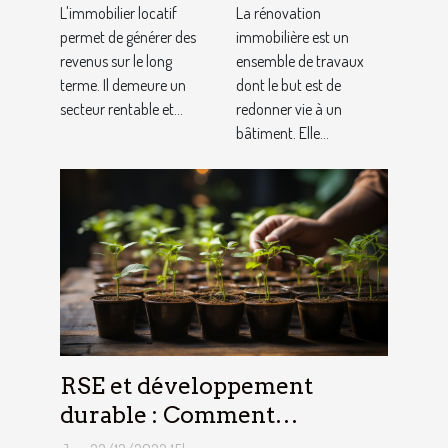
?
rénovation
L'immobilier locatif
La rénovation
permet de générer des
immobilière
immobilière est un
revenus sur le long
ensemble de travaux
?
terme. Il demeure un
dont le but est de
secteur rentable et...
redonner vie à un
bâtiment. Elle...
RSE et développement
durable : Comment
décrocher vite un emploi