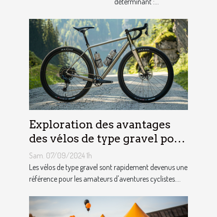
déterminant :...
Exploration des avantages
des vélos de type gravel pour
les aventuriers
Sam. 07/09/2024 1h
Les vélos de type gravel sont rapidement devenus une
référence pour les amateurs d'aventures cyclistes....