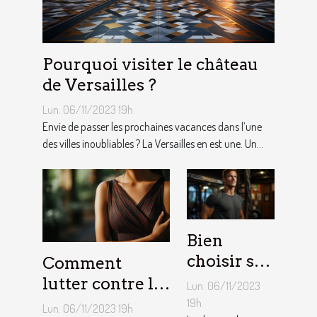
Pourquoi visiter le château
de Versailles ?
Lun. 06/11/2023 19h
Envie de passer les prochaines vacances dans l’une
des villes inoubliables ? La Versailles en est une. Un...
Bien
choisir sa
Comment
barre de
lutter contre la
Lun. 06/11/2023
traction :
démangeaison ?
19h
Lun. 06/11/2023 19h