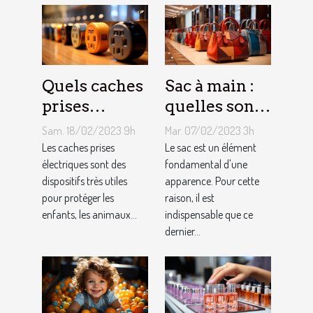
Quels caches
Sac à main :
prises
quelles sont
électriques
les astuces
Sam. 18/02/2023 9h
Mar. 07/02/2023 3h
choisir ?
pour faire un
Les caches prises
Le sac est un élément
électriques sont des
choix
fondamental d'une
dispositifs très utiles
apparence. Pour cette
approprié ?
pour protéger les
raison, il est
enfants, les animaux...
indispensable que ce
dernier...