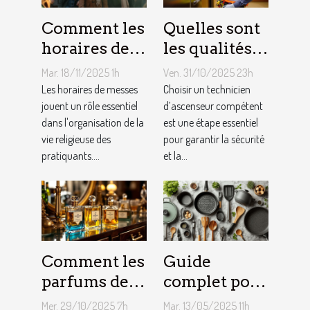
Comment les
Quelles sont
horaires de
les qualités à
messes
rechercher
Mar. 18/11/2025 1h
Ven. 31/10/2025 23h
facilitent la
chez un
Les horaires de messes
Choisir un technicien
vie des
jouent un rôle essentiel
technicien
d’ascenseur compétent
dans l'organisation de la
est une étape essentiel
pratiquants ?
d’ascenseur ?
vie religieuse des
pour garantir la sécurité
pratiquants....
et la...
Comment les
Guide
parfums des
complet pour
années folles
choisir le
Mer. 29/10/2025 7h
Mar. 13/05/2025 11h