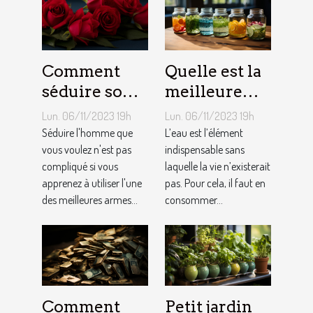
Comment
Quelle est la
séduire son
meilleure
homme ?
quantité
Lun. 06/11/2023 19h
Lun. 06/11/2023 19h
d’eau qu’il
Séduire l'homme que
L’eau est l’élément
vous voulez n'est pas
faut au
indispensable sans
compliqué si vous
laquelle la vie n’existerait
quotidien ?
apprenez à utiliser l'une
pas. Pour cela, il faut en
des meilleures armes...
consommer...
Comment
Petit jardin