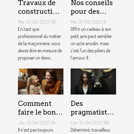
Travaux de
Nos conseils
construction
pour des
d’une maison
cadeaux
Mer. 31/05/2023 15h
Mer. 31/05/2023 1h
: Comment
idéaux et
En tant que
Offrir un cadeau à son
établir le
professionnel du métier
originaux
petit ami peut sembler
de la maçonnerie, vous
un acte anodin, mais
devis avec un
pour votre
devez être en mesure de
c'est l'un des piliers de
artisan
petit ami
proposer un devis...
l'amour. Il...
maçon ?
Comment
Des
faire le bon
pragmatistes
choix entre
imaginatifs
Jeu. 13/04/2023 5h
Lun. 10/04/2023 19h
une crèche et
et patients :
Il n'est pas toujours
Déterminé, travailleur,