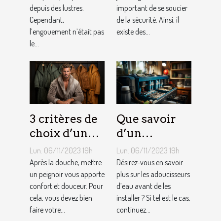
depuis des lustres.
important de se soucier
Cependant,
de la sécurité. Ainsi, il
l’engouement n’était pas
existe des...
le...
3 critères de
Que savoir
choix d’un
d’un
peignoir de
adoucisseur
Lun. 06/11/2023 19h
Lun. 06/11/2023 19h
bain pour
d’eau ?
Après la douche, mettre
Désirez-vous en savoir
homme ?
un peignoir vous apporte
plus sur les adoucisseurs
confort et douceur. Pour
d’eau avant de les
cela, vous devez bien
installer ? Si tel est le cas,
faire votre...
continuez...