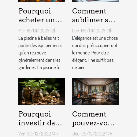
Pourquoi
Comment
acheter une
sublimer ses
piscine à
ongles ?
Mer. 18/01/2023 12h
Lun. 09/01/2023 21h
balles à son
La piscine à balles fait
L'élégance est une chose
bébé ?
partie des équipements
qui doit préoccuper tout
qu'on retrouve
le monde. Pour être
généralement dans les
élégant, il ne suffit pas
garderies. La piscine à...
de bien...
Pourquoi
Comment
investir dans
pouvez-vous
l'immobilier
faire une
Ven. 30/12/2022 14h
Jeu. 29/12/2022 17h