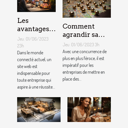
Les
Comment
avantages
agrandir sa
de faire
Jeu. 01/06/2023
notoriété
appel à un
Jeu. 01/06/2023 3h
23h
locale et
Avec une concurrence de
spécialiste
Dans le monde
fidéliser sa
plus en plus féroce, il est
connecté actuel, un
de
impératif pour les
site web est
clientèle grâce
conception
entreprises de mettre en
indispensable pour
aux outils du
de site web
place des...
toute entreprise qui
référencement
aspire à une réussite...
local ?