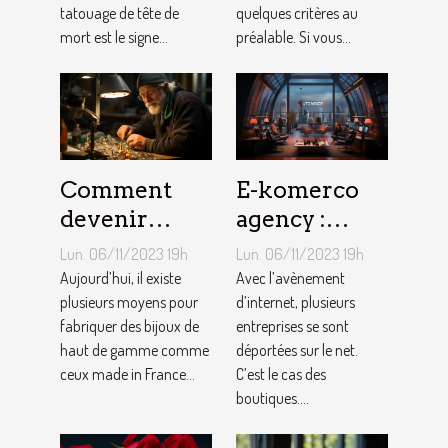
tatouage de tête de
quelques critères au
mort est le signe...
préalable. Si vous...
Comment
E-komerco
devenir
agency :
bijoutier-
qu’est-ce que
Lun. 06/11/2023 19h
Lun. 06/11/2023 19h
joaillier ?
c’est ?
Aujourd’hui, il existe
Avec l’avènement
plusieurs moyens pour
d’internet, plusieurs
fabriquer des bijoux de
entreprises se sont
haut de gamme comme
déportées sur le net.
ceux made in France...
C’est le cas des
boutiques....