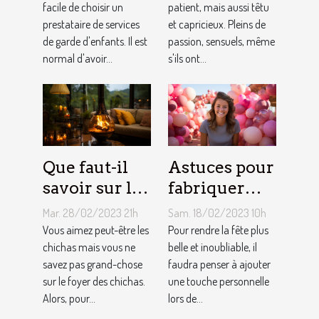
une
facile de choisir un
comment
patient, mais aussi têtu
prestataire de services
et capricieux. Pleins de
assistante
sont les gens
de garde d'enfants. Il est
passion, sensuels, même
maternelle ?
du Taureau ?
normal d'avoir...
s'ils ont...
Que faut-il
Astuces pour
savoir sur le
fabriquer
foyer chicha
une arche de
Mar. 28/02/2023 21h
Sam. 18/02/2023 10h
?
ballons
Vous aimez peut-être les
Pour rendre la fête plus
chichas mais vous ne
belle et inoubliable, il
savez pas grand-chose
faudra penser à ajouter
sur le foyer des chichas.
une touche personnelle
Alors, pour...
lors de...