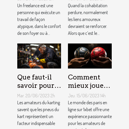
indépendant
vie rose en
Un freelance est une
Quand la cohabitation
?
personne qui exécute un
couple ?
perdure, normalement
travail de façon
les liens amoureux
atypique, dans le confort
devraient se renforcer.
de son foyer ou à...
Alors que c’est le...
Que faut-il
Comment
savoir pour
mieux jouer
un meilleur
pour gagner
Mar. 20/06/2023 2h
Jeu. 15/06/2023 14h
ajustement
au jeu
Les amateurs du karting
Le monde des paris en
de la
savent que les pneus du
1XBET ?
ligne sur 1xbet offre une
kart représentent un
expérience passionnante
pression des
facteur indispensable
pour les amateurs de
pneus de