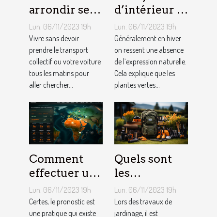
arrondir ses
d’intérieur :
fins du mois
comment en
Lun. 06/11/2023 19h
Lun. 06/11/2023 19h
avec
créer chez
Vivre sans devoir
Généralement en hiver
l’internet ?
prendre le transport
soi ?
on ressent une absence
collectif ou votre voiture
de l’expression naturelle.
tous les matins pour
Cela explique que les
aller chercher...
plantes vertes...
Comment
Quels sont
effectuer un
les
pronostic en
équipements
Lun. 06/11/2023 19h
Lun. 06/11/2023 19h
ligne ?
pour le
Certes, le pronostic est
Lors des travaux de
une pratique qui existe
jardinage ?
jardinage, il est