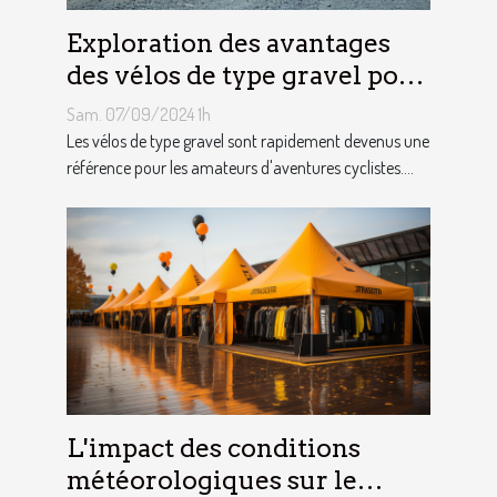
Exploration des avantages
des vélos de type gravel pour
les aventuriers
Sam. 07/09/2024 1h
Les vélos de type gravel sont rapidement devenus une
référence pour les amateurs d'aventures cyclistes....
L'impact des conditions
météorologiques sur le