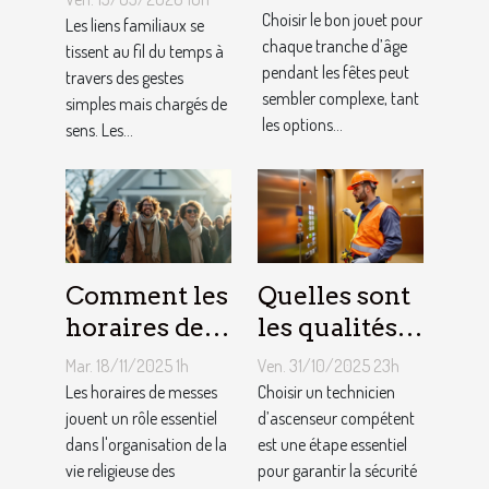
pour chaque
peuvent
Choisir le bon jouet pour
Les liens familiaux se
âge lors des
chaque tranche d’âge
renforcer les
tissent au fil du temps à
pendant les fêtes peut
travers des gestes
fêtes ?
liens
sembler complexe, tant
simples mais chargés de
familiaux ?
les options...
sens. Les...
Comment les
Quelles sont
horaires de
les qualités à
messes
rechercher
Mar. 18/11/2025 1h
Ven. 31/10/2025 23h
facilitent la
chez un
Les horaires de messes
Choisir un technicien
vie des
jouent un rôle essentiel
technicien
d’ascenseur compétent
dans l'organisation de la
est une étape essentiel
pratiquants ?
d’ascenseur ?
vie religieuse des
pour garantir la sécurité