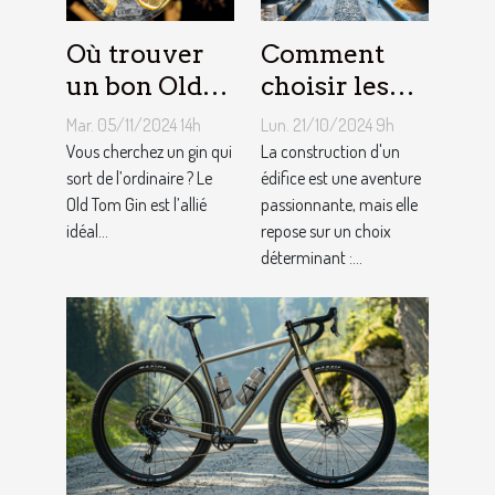
Où trouver
Comment
un bon Old
choisir les
Tom Gin
matériaux de
Mar. 05/11/2024 14h
Lun. 21/10/2024 9h
artisanal ?
construction
Vous cherchez un gin qui
La construction d'un
sort de l’ordinaire ? Le
adaptés à
édifice est une aventure
Old Tom Gin est l’allié
passionnante, mais elle
votre projet
idéal...
repose sur un choix
déterminant :...