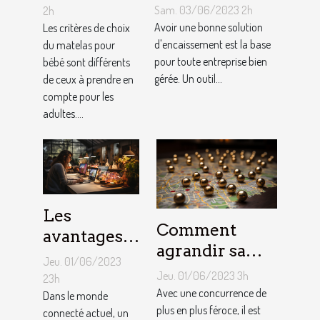
solution
choisir un
Sam. 03/06/2023 2h
2h
d'encaissement
Avoir une bonne solution
matelas de
Les critères de choix
pour votre
d'encaissement est la base
du matelas pour
bébé ?
pour toute entreprise bien
bébé sont différents
entreprise ?
gérée. Un outil...
de ceux à prendre en
compte pour les
adultes....
Les
Comment
avantages
agrandir sa
de faire
Jeu. 01/06/2023
notoriété
appel à un
Jeu. 01/06/2023 3h
23h
locale et
Avec une concurrence de
spécialiste
Dans le monde
fidéliser sa
plus en plus féroce, il est
connecté actuel, un
de