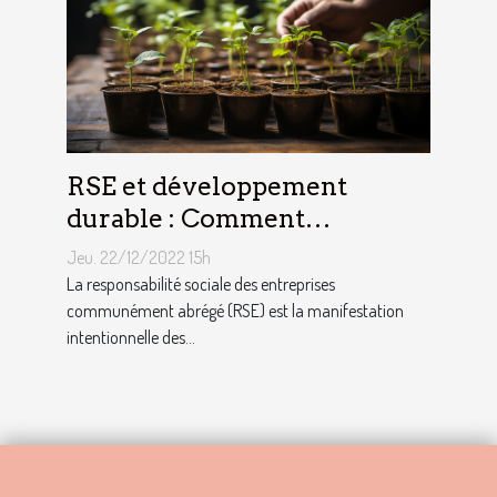
RSE et développement
durable : Comment
décrocher vite un emploi
Jeu. 22/12/2022 15h
avec ce profil ?
La responsabilité sociale des entreprises
communément abrégé (RSE) est la manifestation
intentionnelle des...