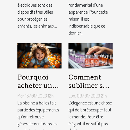
électriques sont des
choix
fondamental d'une
dispositifs très utiles
apparence. Pour cette
approprié ?
pour protéger les
raison, il est
enfants, les animaux...
indispensable que ce
dernier...
Pourquoi
Comment
acheter une
sublimer ses
piscine à
ongles ?
Mer. 18/01/2023 12h
Lun. 09/01/2023 21h
balles à son
La piscine à balles fait
L'élégance est une chose
bébé ?
partie des équipements
qui doit préoccuper tout
qu'on retrouve
le monde. Pour être
généralement dans les
élégant, il ne suffit pas