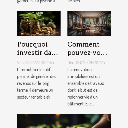
garderies. La piscine à...
de bien...
Pourquoi
Comment
investir dans
pouvez-vous
l'immobilier
faire une
Ven. 30/12/2022 14h
Jeu. 29/12/2022 17h
?
rénovation
L'immobilier locatif
La rénovation
permet de générer des
immobilière
immobilière est un
revenus sur le long
ensemble de travaux
?
terme. Il demeure un
dont le but est de
secteur rentable et...
redonner vie à un
bâtiment. Elle...