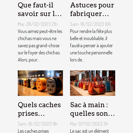
Que faut-il
Astuces pour
savoir sur le
fabriquer
foyer chicha
une arche de
Mar. 28/02/2023 21h
Sam. 18/02/2023 10h
?
ballons
Vous aimez peut-être les
Pour rendre la fête plus
chichas mais vous ne
belle et inoubliable, il
savez pas grand-chose
faudra penser à ajouter
sur le foyer des chichas.
une touche personnelle
Alors, pour...
lors de...
Quels caches
Sac à main :
prises
quelles sont
électriques
les astuces
Sam. 18/02/2023 9h
Mar. 07/02/2023 3h
choisir ?
pour faire un
Les caches prises
Le sac est un élément