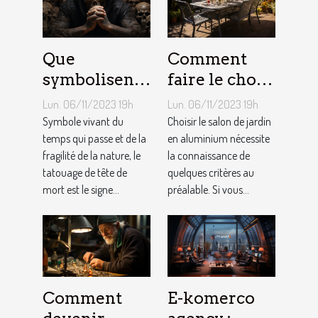
Que
Comment
symbolisent
faire le choix
les Tatouages
d’un salon de
Lun. 06/11/2023 19h
Lun. 06/11/2023 19h
Têtes de
jardin en
Symbole vivant du
Choisir le salon de jardin
Mort ?
temps qui passe et de la
aluminium ?
en aluminium nécessite
fragilité de la nature, le
la connaissance de
tatouage de tête de
quelques critères au
mort est le signe...
préalable. Si vous...
Comment
E-komerco