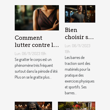
Bien
choisir sa
Comment
barre de
lutter contre la
Lun. 06/11/2023
traction :
démangeaison ?
19h
Lun. 06/11/2023 19h
nos
Les barres de
Se gratter le corps est un
traction sont des
conseils !
phénomène très fréquent
matériels pour la
surtout dans la période d’été.
pratique des
Plus on se le gratte plus...
exercices physiques
et sportifs. Ses
barres...