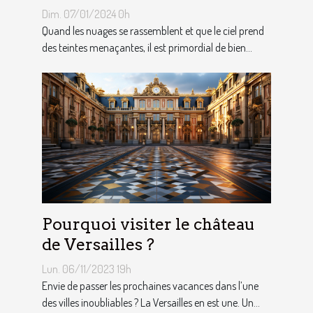
choix des tentes publicitaires
Dim. 07/01/2024 0h
Quand les nuages se rassemblent et que le ciel prend
des teintes menaçantes, il est primordial de bien...
Pourquoi visiter le château
de Versailles ?
Lun. 06/11/2023 19h
Envie de passer les prochaines vacances dans l’une
des villes inoubliables ? La Versailles en est une. Un...