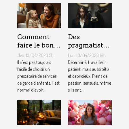
Comment
Des
faire le bon
pragmatistes
choix entre
imaginatifs
Jeu. 13/04/2023 5h
Lun. 10/04/2023 19h
une crèche et
et patients :
Il n'est pas toujours
Déterminé, travailleur,
une
facile de choisir un
comment
patient, mais aussi têtu
prestataire de services
et capricieux. Pleins de
assistante
sont les gens
de garde d'enfants. Il est
passion, sensuels, même
maternelle ?
du Taureau ?
normal d'avoir...
s'ils ont...