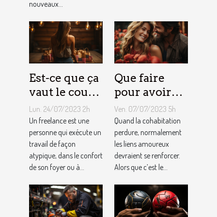
conciergerie
nouveaux...
d'Airbnb ?
Est-ce que ça
Que faire
vaut le coup
pour avoir
de devenir
toujours la
Lun. 24/07/2023 2h
Ven. 07/07/2023 5h
indépendant
vie rose en
Un freelance est une
Quand la cohabitation
?
personne qui exécute un
couple ?
perdure, normalement
travail de façon
les liens amoureux
atypique, dans le confort
devraient se renforcer.
de son foyer ou à...
Alors que c’est le...