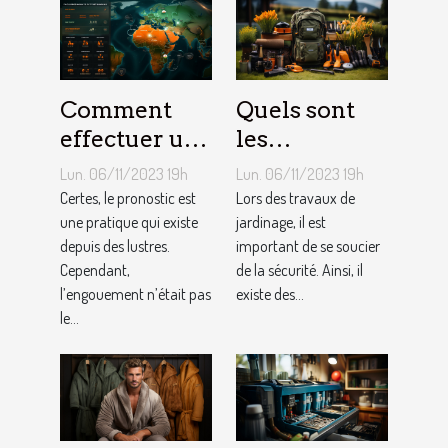
Comment
Quels sont
effectuer un
les
pronostic en
équipements
Lun. 06/11/2023 19h
Lun. 06/11/2023 19h
ligne ?
pour le
Certes, le pronostic est
Lors des travaux de
une pratique qui existe
jardinage ?
jardinage, il est
depuis des lustres.
important de se soucier
Cependant,
de la sécurité. Ainsi, il
l’engouement n’était pas
existe des...
le...