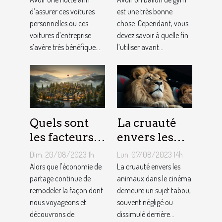
si
d’assurer ces voitures
ballon de
est une très bonne
personnelles ou ces
chose. Cependant, vous
bénéfique ?
gym ?
voitures d’entreprise
devez savoir à quelle fin
s’avère très bénéfique...
l’utiliser avant...
Quels sont
La cruauté
les facteurs
envers les
qui sous-
animaux
Dim. 20/08/2023 1h
Lun. 07/08/2023 14h
tendent la
dans le
Alors que l'économie de
La cruauté envers les
tarification
partage continue de
cinéma : un
animaux dans le cinéma
remodeler la façon dont
demeure un sujet tabou,
des services
sujet tabou
nous voyageons et
souvent négligé ou
de
découvrons de
dissimulé derrière...