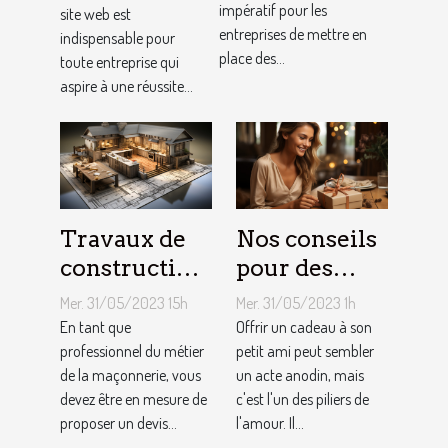
impératif pour les
site web est
clientèle grâce
conception
entreprises de mettre en
indispensable pour
aux outils du
de site web
place des...
toute entreprise qui
référencement
aspire à une réussite...
local ?
Travaux de
Nos conseils
construction
pour des
d’une maison
cadeaux
Mer. 31/05/2023 15h
Mer. 31/05/2023 1h
: Comment
idéaux et
En tant que
Offrir un cadeau à son
établir le
professionnel du métier
originaux
petit ami peut sembler
de la maçonnerie, vous
un acte anodin, mais
devis avec un
pour votre
devez être en mesure de
c'est l'un des piliers de
artisan
petit ami
proposer un devis...
l'amour. Il...
maçon ?