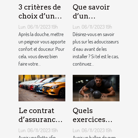
3 critères de
Que savoir
choix d’un
d’un
peignoir de
adoucisseur
Lun. 06/11/2023 19h
Lun. 06/11/2023 19h
bain pour
d’eau ?
Après la douche, mettre
Désirez-vous en savoir
homme ?
un peignoir vous apporte
plus sur les adoucisseurs
confort et douceur. Pour
d’eau avant de les
cela, vous devez bien
installer ? Si tel est le cas,
faire votre...
continuez...
Le contrat
Quels
d’assurance
exercices
auto par
pouvez-vous
Lun. 06/11/2023 19h
Lun. 06/11/2023 19h
flotte : est-il
faire avec un
Avoir une flotte afin
Avoir un ballon de gym