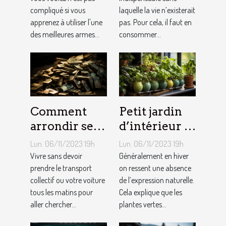
faut au
compliqué si vous
laquelle la vie n’existerait
quotidien ?
apprenez à utiliser l'une
pas. Pour cela, il faut en
des meilleures armes...
consommer...
Comment
Petit jardin
arrondir ses
d’intérieur :
fins du mois
comment en
Lun. 06/11/2023 19h
Lun. 06/11/2023 19h
avec
créer chez
Vivre sans devoir
Généralement en hiver
l’internet ?
prendre le transport
soi ?
on ressent une absence
collectif ou votre voiture
de l’expression naturelle.
tous les matins pour
Cela explique que les
aller chercher...
plantes vertes...