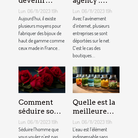
devenir
agency :
bijoutier-
qu’est-ce que
Lun. 06/11/2023 19h
Lun. 06/11/2023 19h
joaillier ?
c’est ?
Aujourd’hui, il existe
Avec l’avènement
plusieurs moyens pour
d’internet, plusieurs
fabriquer des bijoux de
entreprises se sont
haut de gamme comme
déportées sur le net.
ceux made in France...
C’est le cas des
boutiques....
Comment
Quelle est la
séduire son
meilleure
homme ?
quantité
Lun. 06/11/2023 19h
Lun. 06/11/2023 19h
d’eau qu’il
Séduire l'homme que
L’eau est l’élément
vous voulez n'est pas
indispensable sans