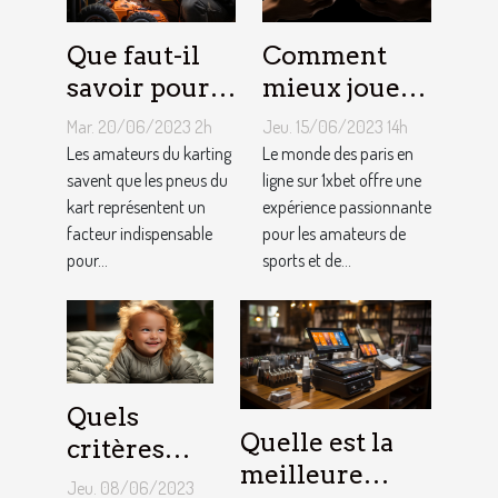
Que faut-il
Comment
savoir pour
mieux jouer
un meilleur
pour gagner
Mar. 20/06/2023 2h
Jeu. 15/06/2023 14h
ajustement
au jeu
Les amateurs du karting
Le monde des paris en
de la
savent que les pneus du
1XBET ?
ligne sur 1xbet offre une
kart représentent un
expérience passionnante
pression des
facteur indispensable
pour les amateurs de
pneus de
pour...
sports et de...
Kart ?
Quels
Quelle est la
critères
meilleure
pour
Jeu. 08/06/2023