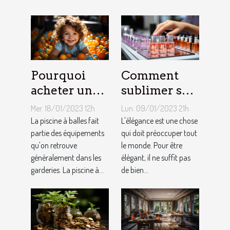
Pourquoi
Comment
acheter une
sublimer ses
piscine à
ongles ?
Mer. 18/01/2023 12h
Lun. 09/01/2023 21h
balles à son
La piscine à balles fait
L'élégance est une chose
bébé ?
partie des équipements
qui doit préoccuper tout
qu'on retrouve
le monde. Pour être
généralement dans les
élégant, il ne suffit pas
garderies. La piscine à...
de bien...