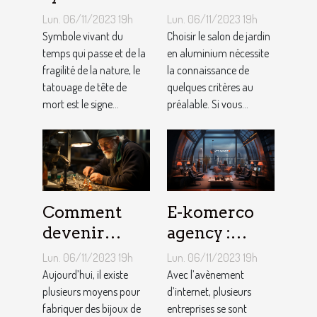
les Tatouages
d’un salon de
Lun. 06/11/2023 19h
Lun. 06/11/2023 19h
Têtes de
jardin en
Symbole vivant du
Choisir le salon de jardin
Mort ?
temps qui passe et de la
aluminium ?
en aluminium nécessite
fragilité de la nature, le
la connaissance de
tatouage de tête de
quelques critères au
mort est le signe...
préalable. Si vous...
Comment
E-komerco
devenir
agency :
bijoutier-
qu’est-ce que
Lun. 06/11/2023 19h
Lun. 06/11/2023 19h
joaillier ?
c’est ?
Aujourd’hui, il existe
Avec l’avènement
plusieurs moyens pour
d’internet, plusieurs
fabriquer des bijoux de
entreprises se sont