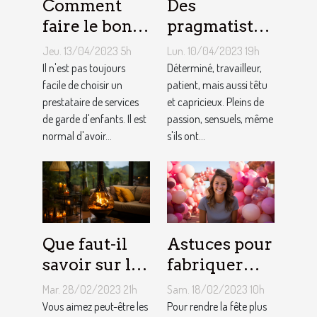
Comment
Des
faire le bon
pragmatistes
choix entre
imaginatifs
Jeu. 13/04/2023 5h
Lun. 10/04/2023 19h
une crèche et
et patients :
Il n'est pas toujours
Déterminé, travailleur,
une
facile de choisir un
comment
patient, mais aussi têtu
prestataire de services
et capricieux. Pleins de
assistante
sont les gens
de garde d'enfants. Il est
passion, sensuels, même
maternelle ?
du Taureau ?
normal d'avoir...
s'ils ont...
Que faut-il
Astuces pour
savoir sur le
fabriquer
foyer chicha
une arche de
Mar. 28/02/2023 21h
Sam. 18/02/2023 10h
?
ballons
Vous aimez peut-être les
Pour rendre la fête plus