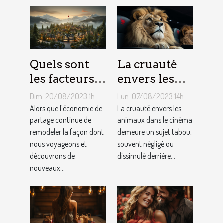
Quels sont
La cruauté
les facteurs
envers les
qui sous-
animaux
Dim. 20/08/2023 1h
Lun. 07/08/2023 14h
tendent la
dans le
Alors que l'économie de
La cruauté envers les
tarification
partage continue de
cinéma : un
animaux dans le cinéma
remodeler la façon dont
demeure un sujet tabou,
des services
sujet tabou
nous voyageons et
souvent négligé ou
de
découvrons de
dissimulé derrière...
conciergerie
nouveaux...
d'Airbnb ?