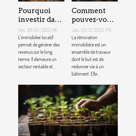
Pourquoi
Comment
investir dans
pouvez-vous
l'immobilier
faire une
Ven. 30/12/2022 14h
Jeu. 29/12/2022 17h
?
rénovation
L'immobilier locatif
La rénovation
permet de générer des
immobilière
immobilière est un
revenus sur le long
ensemble de travaux
?
terme. Il demeure un
dont le but est de
secteur rentable et...
redonner vie à un
bâtiment. Elle...