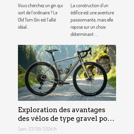
artisanal ?
construction
Vous cherchez un gin qui
La construction d'un
sort de l’ordinaire ? Le
adaptés à
édifice est une aventure
Old Tom Gin est l’allié
passionnante, mais elle
votre projet
idéal...
repose sur un choix
déterminant :...
Exploration des avantages
des vélos de type gravel pour
les aventuriers
Sam. 07/09/2024 1h