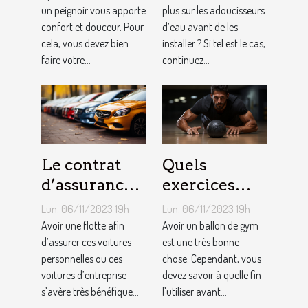
homme ?
un peignoir vous apporte
plus sur les adoucisseurs
confort et douceur. Pour
d’eau avant de les
cela, vous devez bien
installer ? Si tel est le cas,
faire votre...
continuez...
Le contrat
Quels
d’assurance
exercices
auto par
pouvez-vous
Lun. 06/11/2023 19h
Lun. 06/11/2023 19h
flotte : est-il
faire avec un
Avoir une flotte afin
Avoir un ballon de gym
si
d’assurer ces voitures
ballon de
est une très bonne
personnelles ou ces
chose. Cependant, vous
bénéfique ?
gym ?
voitures d’entreprise
devez savoir à quelle fin
s’avère très bénéfique...
l’utiliser avant...