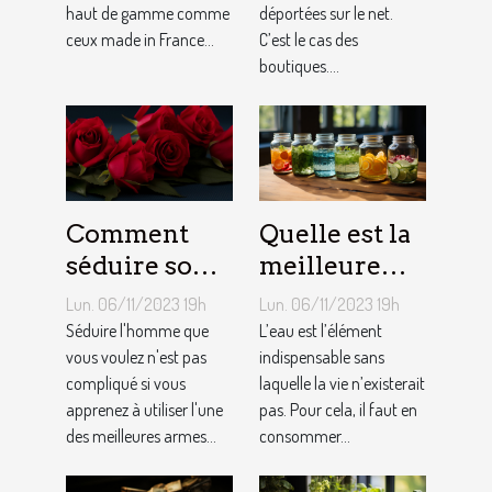
haut de gamme comme
déportées sur le net.
ceux made in France...
C’est le cas des
boutiques....
Comment
Quelle est la
séduire son
meilleure
homme ?
quantité
Lun. 06/11/2023 19h
Lun. 06/11/2023 19h
d’eau qu’il
Séduire l'homme que
L’eau est l’élément
vous voulez n'est pas
faut au
indispensable sans
compliqué si vous
laquelle la vie n’existerait
quotidien ?
apprenez à utiliser l'une
pas. Pour cela, il faut en
des meilleures armes...
consommer...