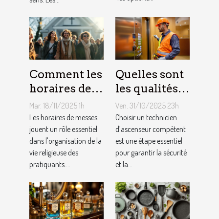
Comment les
Quelles sont
horaires de
les qualités à
messes
rechercher
Mar. 18/11/2025 1h
Ven. 31/10/2025 23h
facilitent la
chez un
Les horaires de messes
Choisir un technicien
vie des
jouent un rôle essentiel
technicien
d’ascenseur compétent
dans l'organisation de la
est une étape essentiel
pratiquants ?
d’ascenseur ?
vie religieuse des
pour garantir la sécurité
pratiquants....
et la...