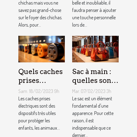
chichas mais vous ne
belle et inoubliable, il
savez pas grand-chose
faudra penser à ajouter
sur le foyer des chichas.
une touche personnelle
Alors, pour...
lors de...
Quels caches
Sac à main :
prises
quelles sont
électriques
les astuces
Sam. 18/02/2023 9h
Mar. 07/02/2023 3h
choisir ?
pour faire un
Les caches prises
Le sac est un élément
électriques sont des
choix
fondamental d'une
dispositifs très utiles
apparence. Pour cette
approprié ?
pour protéger les
raison, il est
enfants, les animaux...
indispensable que ce
dernier...