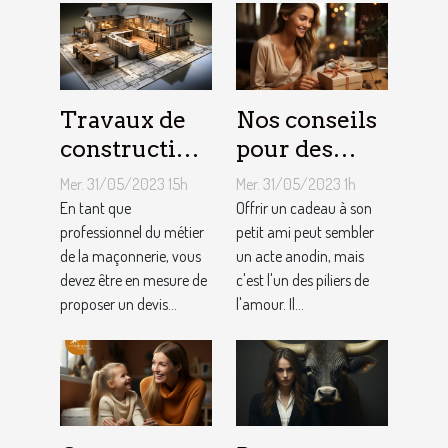
Travaux de
Nos conseils
construction
pour des
d’une maison
cadeaux
Mer. 31/05/2023 15h
Mer. 31/05/2023 1h
: Comment
idéaux et
En tant que
Offrir un cadeau à son
établir le
professionnel du métier
originaux
petit ami peut sembler
de la maçonnerie, vous
un acte anodin, mais
devis avec un
pour votre
devez être en mesure de
c'est l'un des piliers de
artisan
petit ami
proposer un devis...
l'amour. Il...
maçon ?