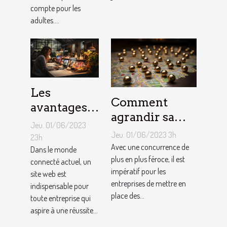
compte pour les
adultes....
Les
Comment
avantages
agrandir sa
de faire
Jeu. 01/06/2023
notoriété
appel à un
Jeu. 01/06/2023 3h
23h
locale et
Avec une concurrence de
spécialiste
Dans le monde
fidéliser sa
plus en plus féroce, il est
connecté actuel, un
de
impératif pour les
site web est
clientèle grâce
conception
entreprises de mettre en
indispensable pour
aux outils du
de site web
place des...
toute entreprise qui
référencement
aspire à une réussite...
local ?