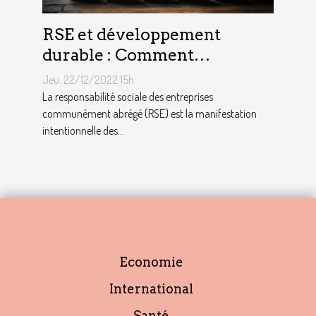
RSE et développement
durable : Comment
décrocher vite un emploi
Jeu. 22/12/2022 15h
avec ce profil ?
La responsabilité sociale des entreprises
communément abrégé (RSE) est la manifestation
intentionnelle des...
Economie
International
Santé