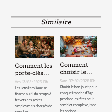
Similaire
Comment
Comment les
choisir le
porte-clés
jouet idéal
personnalisés
Sam. 07/02/2026 10h
Ven. 13/03/2026 10h
pour chaque
peuvent
Choisir le bon jouet pour
Les liens familiaux se
âge lors des
chaque tranche d’âge
renforcer les
tissent au fil du temps à
pendant les fêtes peut
travers des gestes
fêtes ?
liens
sembler complexe, tant
simples mais chargés de
familiaux ?
les options...
sens. Les...