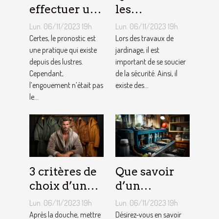
effectuer un
les
pronostic en
équipements
Lun. 06/11/2023 19h
Lun. 06/11/2023 19h
ligne ?
pour le
Certes, le pronostic est
Lors des travaux de
une pratique qui existe
jardinage ?
jardinage, il est
depuis des lustres.
important de se soucier
Cependant,
de la sécurité. Ainsi, il
l’engouement n’était pas
existe des...
le...
3 critères de
Que savoir
choix d’un
d’un
peignoir de
adoucisseur
Lun. 06/11/2023 19h
Lun. 06/11/2023 19h
bain pour
d’eau ?
Après la douche, mettre
Désirez-vous en savoir