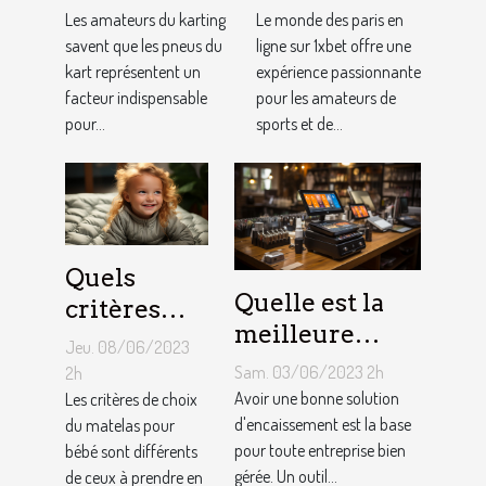
ajustement
au jeu
Les amateurs du karting
Le monde des paris en
de la
savent que les pneus du
1XBET ?
ligne sur 1xbet offre une
kart représentent un
expérience passionnante
pression des
facteur indispensable
pour les amateurs de
pneus de
pour...
sports et de...
Kart ?
Quels
Quelle est la
critères
meilleure
pour
Jeu. 08/06/2023
solution
choisir un
Sam. 03/06/2023 2h
2h
d'encaissement
Avoir une bonne solution
matelas de
Les critères de choix
pour votre
d'encaissement est la base
du matelas pour
bébé ?
pour toute entreprise bien
bébé sont différents
entreprise ?
gérée. Un outil...
de ceux à prendre en