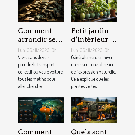
Comment
Petit jardin
arrondir ses
d’intérieur :
fins du mois
comment en
Lun. 06/11/2023 19h
Lun. 06/11/2023 19h
avec
créer chez
Vivre sans devoir
Généralement en hiver
l’internet ?
prendre le transport
soi ?
on ressent une absence
collectif ou votre voiture
de l’expression naturelle.
tous les matins pour
Cela explique que les
aller chercher...
plantes vertes...
Comment
Quels sont