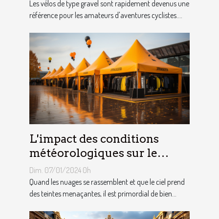
Les vélos de type gravel sont rapidement devenus une
référence pour les amateurs d'aventures cyclistes....
L'impact des conditions
météorologiques sur le
choix des tentes publicitaires
Dim. 07/01/2024 0h
Quand les nuages se rassemblent et que le ciel prend
des teintes menaçantes, il est primordial de bien...