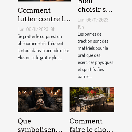
Bien
choisir sa
Comment
barre de
lutter contre la
Lun. 06/11/2023
traction :
démangeaison ?
19h
Lun. 06/11/2023 19h
nos
Les barres de
Se gratter le corps est un
traction sont des
conseils !
phénomène très fréquent
matériels pour la
surtout dans la période d’été.
pratique des
Plus on se le gratte plus...
exercices physiques
et sportifs. Ses
barres...
Que
Comment
symbolisent
faire le choix