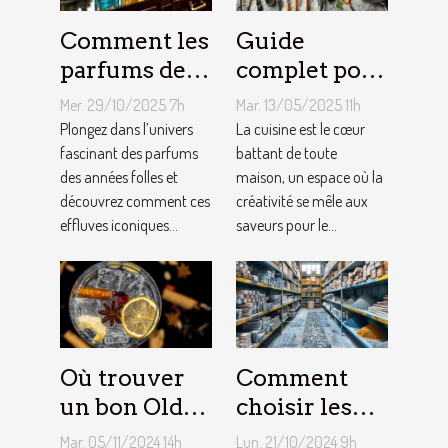
Comment les
Guide
parfums des
complet pour
années folles
choisir le
Mer. 29/10/2025 7h
Mar. 13/05/2025 11h
influencent-
meilleur
Plongez dans l’univers
La cuisine est le cœur
ils la mode
fascinant des parfums
équipement
battant de toute
des années folles et
maison, un espace où la
moderne ?
de cuisine
découvrez comment ces
créativité se mêle aux
effluves iconiques...
saveurs pour le...
Où trouver
Comment
un bon Old
choisir les
Tom Gin
matériaux de
Mar. 05/11/2024 14h
Lun. 21/10/2024 9h