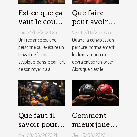
Est-ce que ça
Que faire
vaut le coup
pour avoir
de devenir
toujours la
Lun. 24/07/2023 2h
Ven. 07/07/2023 5h
indépendant
vie rose en
Un freelance est une
Quand la cohabitation
?
personne qui exécute un
couple ?
perdure, normalement
travail de façon
les liens amoureux
atypique, dans le confort
devraient se renforcer.
de son foyer ou à...
Alors que c’est le...
Que faut-il
Comment
savoir pour
mieux jouer
un meilleur
pour gagner
Mar. 20/06/2023 2h
Jeu. 15/06/2023 14h