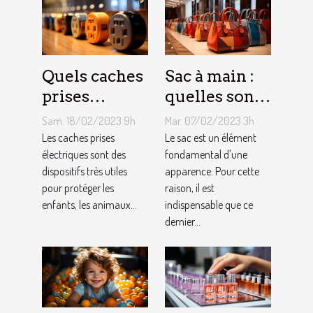
Quels caches
Sac à main :
prises
quelles sont
électriques
les astuces
Sam. 18/02/2023 9h
Mar. 07/02/2023 3h
choisir ?
pour faire un
Les caches prises
Le sac est un élément
électriques sont des
choix
fondamental d'une
dispositifs très utiles
apparence. Pour cette
approprié ?
pour protéger les
raison, il est
enfants, les animaux...
indispensable que ce
dernier...