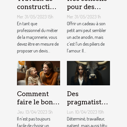
construction
pour des
d’une maison
cadeaux
Mer. 31/05/2023 15h
Mer. 31/05/2023 1h
: Comment
idéaux et
En tant que
Offrir un cadeau à son
établir le
professionnel du métier
originaux
petit ami peut sembler
de la maçonnerie, vous
un acte anodin, mais
devis avec un
pour votre
devez être en mesure de
c'est l'un des piliers de
artisan
petit ami
proposer un devis...
l'amour. Il...
maçon ?
Comment
Des
faire le bon
pragmatistes
choix entre
imaginatifs
Jeu. 13/04/2023 5h
Lun. 10/04/2023 19h
une crèche et
et patients :
Il n'est pas toujours
Déterminé, travailleur,
une
facile de choisir un
comment
patient, mais aussi têtu