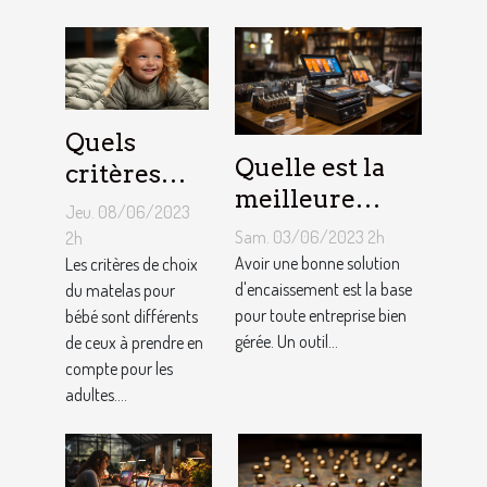
Kart ?
Quels
Quelle est la
critères
meilleure
pour
Jeu. 08/06/2023
solution
choisir un
Sam. 03/06/2023 2h
2h
d'encaissement
Avoir une bonne solution
matelas de
Les critères de choix
pour votre
d'encaissement est la base
du matelas pour
bébé ?
pour toute entreprise bien
bébé sont différents
entreprise ?
gérée. Un outil...
de ceux à prendre en
compte pour les
adultes....