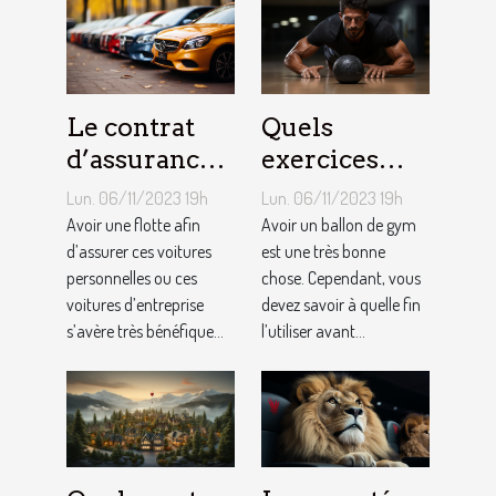
Le contrat
Quels
d’assurance
exercices
auto par
pouvez-vous
Lun. 06/11/2023 19h
Lun. 06/11/2023 19h
flotte : est-il
faire avec un
Avoir une flotte afin
Avoir un ballon de gym
si
d’assurer ces voitures
ballon de
est une très bonne
personnelles ou ces
chose. Cependant, vous
bénéfique ?
gym ?
voitures d’entreprise
devez savoir à quelle fin
s’avère très bénéfique...
l’utiliser avant...