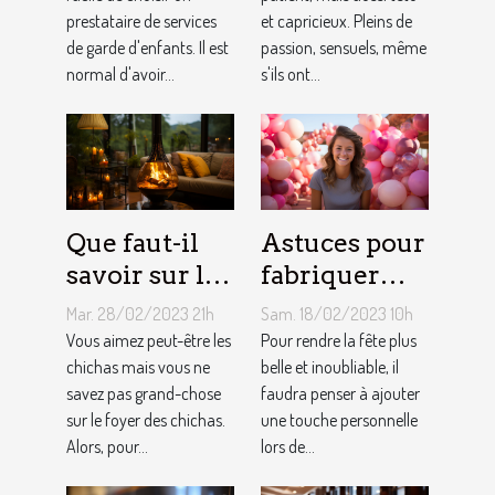
prestataire de services
et capricieux. Pleins de
assistante
sont les gens
de garde d'enfants. Il est
passion, sensuels, même
maternelle ?
du Taureau ?
normal d'avoir...
s'ils ont...
Que faut-il
Astuces pour
savoir sur le
fabriquer
foyer chicha
une arche de
Mar. 28/02/2023 21h
Sam. 18/02/2023 10h
?
ballons
Vous aimez peut-être les
Pour rendre la fête plus
chichas mais vous ne
belle et inoubliable, il
savez pas grand-chose
faudra penser à ajouter
sur le foyer des chichas.
une touche personnelle
Alors, pour...
lors de...