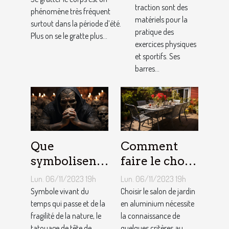
traction sont des
conseils !
phénomène très fréquent
matériels pour la
surtout dans la période d’été.
pratique des
Plus on se le gratte plus...
exercices physiques
et sportifs. Ses
barres...
Que
Comment
symbolisent
faire le choix
les Tatouages
d’un salon de
Lun. 06/11/2023 19h
Lun. 06/11/2023 19h
Têtes de
jardin en
Symbole vivant du
Choisir le salon de jardin
Mort ?
temps qui passe et de la
aluminium ?
en aluminium nécessite
fragilité de la nature, le
la connaissance de
tatouage de tête de
quelques critères au