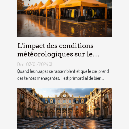
L'impact des conditions
météorologiques sur le
choix des tentes publicitaires
Dim. 07/01/2024 0h
Quand les nuages se rassemblent et que le ciel prend
des teintes menaçantes, il est primordial de bien...