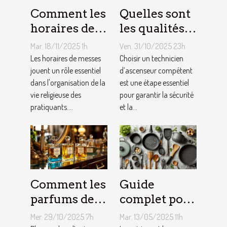
Comment les
Quelles sont
horaires de
les qualités à
messes
rechercher
Mar. 18/11/2025 1h
Ven. 31/10/2025 23h
facilitent la
chez un
Les horaires de messes
Choisir un technicien
vie des
jouent un rôle essentiel
technicien
d’ascenseur compétent
dans l'organisation de la
est une étape essentiel
pratiquants ?
d’ascenseur ?
vie religieuse des
pour garantir la sécurité
pratiquants....
et la...
Comment les
Guide
parfums des
complet pour
années folles
choisir le
Mer. 29/10/2025 7h
Mar. 13/05/2025 11h