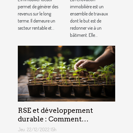
permet de générer des
immobilière
immobilière est un
revenus sur le long
ensemble de travaux
?
terme. Il demeure un
dont le but est de
secteur rentable et...
redonner vie à un
bâtiment. Elle...
RSE et développement
durable : Comment
décrocher vite un emploi
Jeu. 22/12/2022 15h