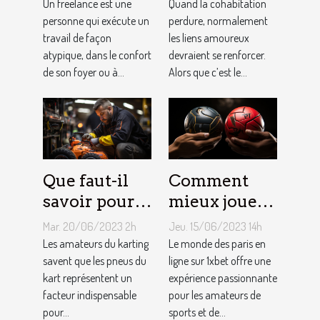
indépendant
vie rose en
Un freelance est une
Quand la cohabitation
?
personne qui exécute un
couple ?
perdure, normalement
travail de façon
les liens amoureux
atypique, dans le confort
devraient se renforcer.
de son foyer ou à...
Alors que c’est le...
Que faut-il
Comment
savoir pour
mieux jouer
un meilleur
pour gagner
Mar. 20/06/2023 2h
Jeu. 15/06/2023 14h
ajustement
au jeu
Les amateurs du karting
Le monde des paris en
de la
savent que les pneus du
1XBET ?
ligne sur 1xbet offre une
kart représentent un
expérience passionnante
pression des
facteur indispensable
pour les amateurs de
pneus de
pour...
sports et de...