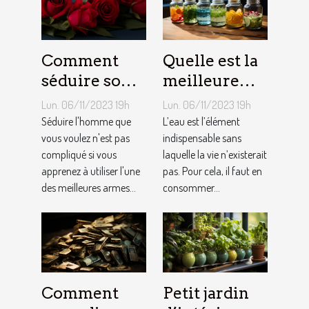
Comment
Quelle est la
séduire son
meilleure
homme ?
quantité
Lun. 06/11/2023 19h
Lun. 06/11/2023 19h
d’eau qu’il
Séduire l'homme que
L’eau est l’élément
vous voulez n'est pas
faut au
indispensable sans
compliqué si vous
laquelle la vie n’existerait
quotidien ?
apprenez à utiliser l'une
pas. Pour cela, il faut en
des meilleures armes...
consommer...
Comment
Petit jardin