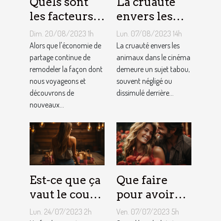
Quels sont
La cruauté
les facteurs
envers les
qui sous-
animaux
Dim. 20/08/2023 1h
Lun. 07/08/2023 14h
tendent la
dans le
Alors que l'économie de
La cruauté envers les
tarification
partage continue de
cinéma : un
animaux dans le cinéma
remodeler la façon dont
demeure un sujet tabou,
des services
sujet tabou
nous voyageons et
souvent négligé ou
de
découvrons de
dissimulé derrière...
conciergerie
nouveaux...
d'Airbnb ?
Est-ce que ça
Que faire
vaut le coup
pour avoir
de devenir
toujours la
Lun. 24/07/2023 2h
Ven. 07/07/2023 5h