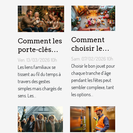
Comment
Comment les
choisir le
porte-clés
jouet idéal
personnalisés
Sam. 07/02/2026 10h
Ven. 13/03/2026 10h
pour chaque
peuvent
Choisir le bon jouet pour
Les liens familiaux se
âge lors des
chaque tranche d’âge
renforcer les
tissent au fil du temps à
pendant les fêtes peut
travers des gestes
fêtes ?
liens
sembler complexe, tant
simples mais chargés de
familiaux ?
les options...
sens. Les...