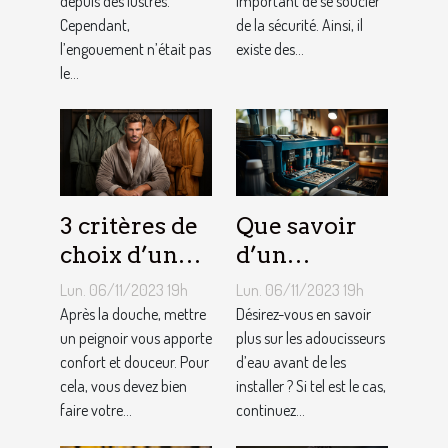
depuis des lustres.
important de se soucier
Cependant,
de la sécurité. Ainsi, il
l’engouement n’était pas
existe des...
le...
3 critères de
Que savoir
choix d’un
d’un
peignoir de
adoucisseur
Lun. 06/11/2023 19h
Lun. 06/11/2023 19h
bain pour
d’eau ?
Après la douche, mettre
Désirez-vous en savoir
homme ?
un peignoir vous apporte
plus sur les adoucisseurs
confort et douceur. Pour
d’eau avant de les
cela, vous devez bien
installer ? Si tel est le cas,
faire votre...
continuez...