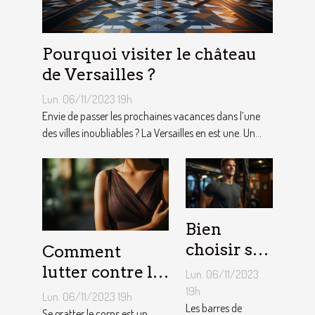
Pourquoi visiter le château
de Versailles ?
Lun. 06/11/2023 19h
Envie de passer les prochaines vacances dans l’une
des villes inoubliables ? La Versailles en est une. Un...
Bien
choisir sa
Comment
barre de
lutter contre la
Lun. 06/11/2023
traction :
démangeaison ?
19h
Lun. 06/11/2023 19h
nos
Les barres de
Se gratter le corps est un