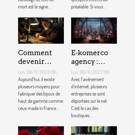
mort est le signe...
préalable. Si vous...
Comment
E-komerco
devenir
agency :
bijoutier-
qu’est-ce que
Lun. 06/11/2023 19h
Lun. 06/11/2023 19h
joaillier ?
c’est ?
Aujourd’hui, il existe
Avec l’avènement
plusieurs moyens pour
d’internet, plusieurs
fabriquer des bijoux de
entreprises se sont
haut de gamme comme
déportées sur le net.
ceux made in France...
C’est le cas des
boutiques....