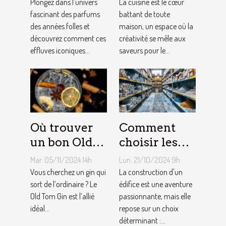
influencent-
meilleur
Plongez dans l’univers
La cuisine est le cœur
ils la mode
fascinant des parfums
équipement
battant de toute
des années folles et
maison, un espace où la
moderne ?
de cuisine
découvrez comment ces
créativité se mêle aux
effluves iconiques...
saveurs pour le...
Où trouver
Comment
un bon Old
choisir les
Tom Gin
matériaux de
Mar. 05/11/2024 14h
Lun. 21/10/2024 9h
artisanal ?
construction
Vous cherchez un gin qui
La construction d'un
sort de l’ordinaire ? Le
adaptés à
édifice est une aventure
Old Tom Gin est l’allié
passionnante, mais elle
votre projet
idéal...
repose sur un choix
déterminant :...