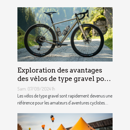
Exploration des avantages
des vélos de type gravel pour
les aventuriers
Sam. 07/09/2024 1h
Les vélos de type gravel sont rapidement devenus une
référence pour les amateurs d'aventures cyclistes....