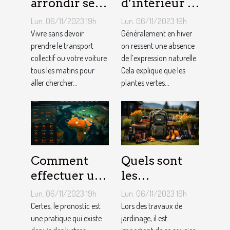
arrondir ses
d’intérieur :
fins du mois
comment en
Lun. 06/11/2023 19h
Lun. 06/11/2023 19h
avec
créer chez
Vivre sans devoir
Généralement en hiver
l’internet ?
prendre le transport
soi ?
on ressent une absence
collectif ou votre voiture
de l’expression naturelle.
tous les matins pour
Cela explique que les
aller chercher...
plantes vertes...
Comment
Quels sont
effectuer un
les
pronostic en
équipements
Lun. 06/11/2023 19h
Lun. 06/11/2023 19h
ligne ?
pour le
Certes, le pronostic est
Lors des travaux de
une pratique qui existe
jardinage ?
jardinage, il est