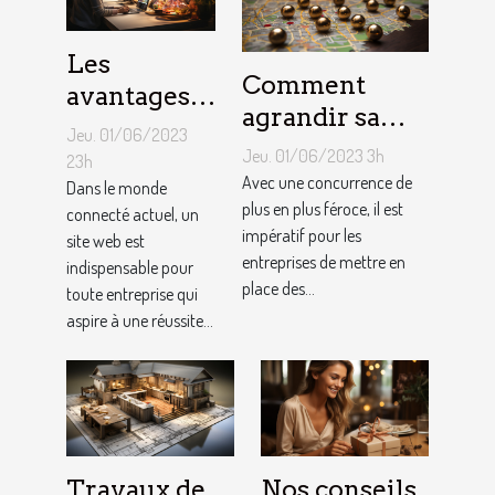
Les
Comment
avantages
agrandir sa
de faire
Jeu. 01/06/2023
notoriété
appel à un
Jeu. 01/06/2023 3h
23h
locale et
Avec une concurrence de
spécialiste
Dans le monde
fidéliser sa
plus en plus féroce, il est
connecté actuel, un
de
impératif pour les
site web est
clientèle grâce
conception
entreprises de mettre en
indispensable pour
aux outils du
de site web
place des...
toute entreprise qui
référencement
aspire à une réussite...
local ?
Travaux de
Nos conseils