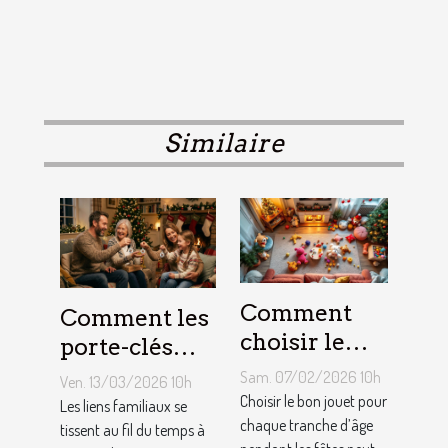
Similaire
Comment
Comment les
choisir le
porte-clés
jouet idéal
personnalisés
Sam. 07/02/2026 10h
Ven. 13/03/2026 10h
pour chaque
peuvent
Choisir le bon jouet pour
Les liens familiaux se
âge lors des
chaque tranche d’âge
renforcer les
tissent au fil du temps à