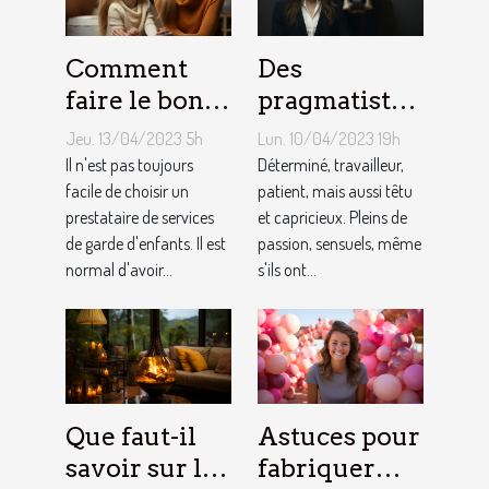
Comment
Des
faire le bon
pragmatistes
choix entre
imaginatifs
Jeu. 13/04/2023 5h
Lun. 10/04/2023 19h
une crèche et
et patients :
Il n'est pas toujours
Déterminé, travailleur,
une
facile de choisir un
comment
patient, mais aussi têtu
prestataire de services
et capricieux. Pleins de
assistante
sont les gens
de garde d'enfants. Il est
passion, sensuels, même
maternelle ?
du Taureau ?
normal d'avoir...
s'ils ont...
Que faut-il
Astuces pour
savoir sur le
fabriquer