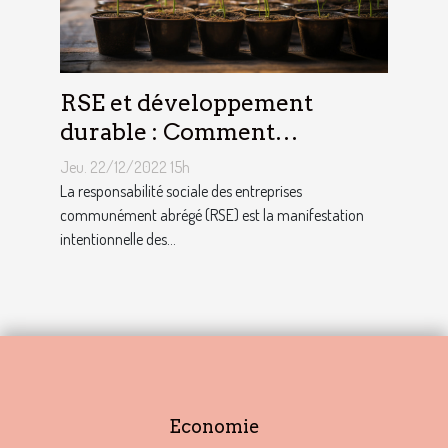
RSE et développement
durable : Comment
décrocher vite un emploi
Jeu. 22/12/2022 15h
avec ce profil ?
La responsabilité sociale des entreprises
communément abrégé (RSE) est la manifestation
intentionnelle des...
Economie