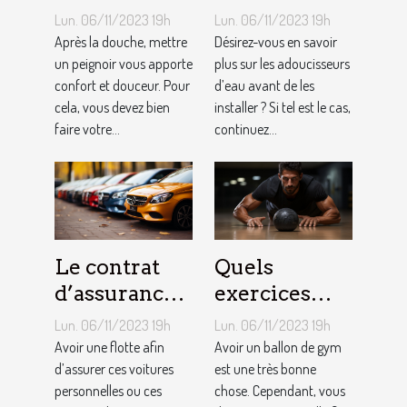
peignoir de
adoucisseur
Lun. 06/11/2023 19h
Lun. 06/11/2023 19h
bain pour
d’eau ?
Après la douche, mettre
Désirez-vous en savoir
homme ?
un peignoir vous apporte
plus sur les adoucisseurs
confort et douceur. Pour
d’eau avant de les
cela, vous devez bien
installer ? Si tel est le cas,
faire votre...
continuez...
Le contrat
Quels
d’assurance
exercices
auto par
pouvez-vous
Lun. 06/11/2023 19h
Lun. 06/11/2023 19h
flotte : est-il
faire avec un
Avoir une flotte afin
Avoir un ballon de gym
si
d’assurer ces voitures
ballon de
est une très bonne
personnelles ou ces
chose. Cependant, vous
bénéfique ?
gym ?