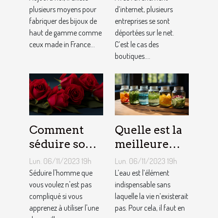
plusieurs moyens pour
d’internet, plusieurs
fabriquer des bijoux de
entreprises se sont
haut de gamme comme
déportées sur le net.
ceux made in France...
C’est le cas des
boutiques....
Comment
Quelle est la
séduire son
meilleure
homme ?
quantité
Lun. 06/11/2023 19h
Lun. 06/11/2023 19h
d’eau qu’il
Séduire l'homme que
L’eau est l’élément
vous voulez n'est pas
faut au
indispensable sans
compliqué si vous
laquelle la vie n’existerait
quotidien ?
apprenez à utiliser l'une
pas. Pour cela, il faut en