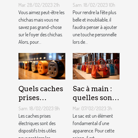
foyer chicha
une arche de
Mar. 28/02/2023 21h
Sam. 18/02/2023 10h
?
ballons
Vous aimez peut-être les
Pour rendre la fête plus
chichas mais vous ne
belle et inoubliable, il
savez pas grand-chose
faudra penser à ajouter
sur le foyer des chichas.
une touche personnelle
Alors, pour...
lors de...
Quels caches
Sac à main :
prises
quelles sont
électriques
les astuces
Sam. 18/02/2023 9h
Mar. 07/02/2023 3h
choisir ?
pour faire un
Les caches prises
Le sac est un élément
électriques sont des
choix
fondamental d'une
dispositifs très utiles
apparence. Pour cette
approprié ?