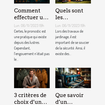
Comment
Quels sont
effectuer un
les
pronostic en
équipements
Lun. 06/11/2023 19h
Lun. 06/11/2023 19h
ligne ?
pour le
Certes, le pronostic est
Lors des travaux de
une pratique qui existe
jardinage ?
jardinage, il est
depuis des lustres.
important de se soucier
Cependant,
de la sécurité. Ainsi, il
l’engouement n’était pas
existe des...
le...
3 critères de
Que savoir
choix d’un
d’un