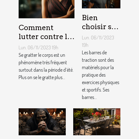
Bien
choisir sa
Comment
barre de
lutter contre la
Lun. 06/11/2023
traction :
démangeaison ?
19h
Lun. 06/11/2023 19h
nos
Les barres de
Se gratter le corps est un
traction sont des
conseils !
phénomène très fréquent
matériels pour la
surtout dans la période d’été.
pratique des
Plus on se le gratte plus...
exercices physiques
et sportifs. Ses
barres...