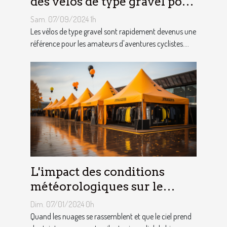
des vélos de type gravel pour
les aventuriers
Sam. 07/09/2024 1h
Les vélos de type gravel sont rapidement devenus une
référence pour les amateurs d'aventures cyclistes....
L'impact des conditions
météorologiques sur le
choix des tentes publicitaires
Dim. 07/01/2024 0h
Quand les nuages se rassemblent et que le ciel prend