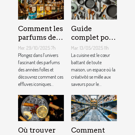
Comment les
Guide
parfums des
complet pour
années folles
choisir le
Mer. 29/10/2025 7h
Mar. 13/05/2025 11h
influencent-
meilleur
Plongez dans l’univers
La cuisine est le cœur
ils la mode
fascinant des parfums
équipement
battant de toute
des années folles et
maison, un espace où la
moderne ?
de cuisine
découvrez comment ces
créativité se mêle aux
effluves iconiques...
saveurs pour le...
Où trouver
Comment