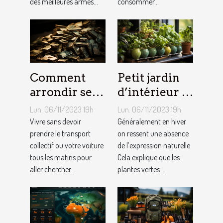
des meilleures armes...
consommer...
Comment
Petit jardin
arrondir ses
d’intérieur :
fins du mois
comment en
Lun. 06/11/2023 19h
Lun. 06/11/2023 19h
avec
créer chez
Vivre sans devoir
Généralement en hiver
l’internet ?
prendre le transport
soi ?
on ressent une absence
collectif ou votre voiture
de l’expression naturelle.
tous les matins pour
Cela explique que les
aller chercher...
plantes vertes...