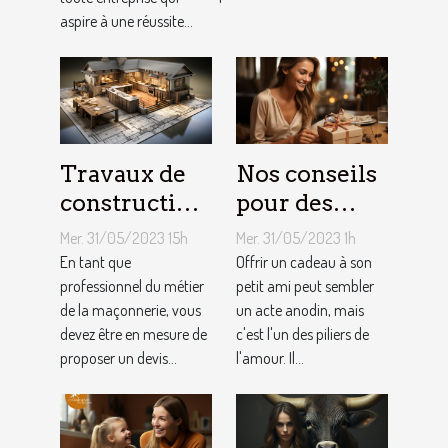
référencement
aspire à une réussite...
local ?
Travaux de
Nos conseils
construction
pour des
d’une maison
cadeaux
Mer. 31/05/2023 15h
Mer. 31/05/2023 1h
: Comment
idéaux et
En tant que
Offrir un cadeau à son
établir le
professionnel du métier
originaux
petit ami peut sembler
de la maçonnerie, vous
un acte anodin, mais
devis avec un
pour votre
devez être en mesure de
c'est l'un des piliers de
artisan
petit ami
proposer un devis...
l'amour. Il...
maçon ?