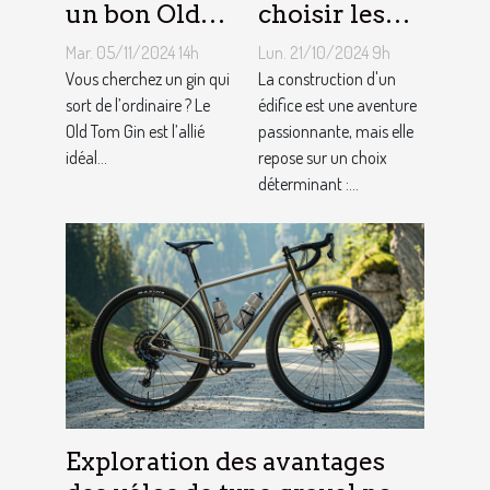
un bon Old
choisir les
Tom Gin
matériaux de
Mar. 05/11/2024 14h
Lun. 21/10/2024 9h
artisanal ?
construction
Vous cherchez un gin qui
La construction d'un
sort de l’ordinaire ? Le
adaptés à
édifice est une aventure
Old Tom Gin est l’allié
passionnante, mais elle
votre projet
idéal...
repose sur un choix
déterminant :...
Exploration des avantages