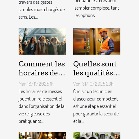
pendant les fêtes peut
travers des gestes
fêtes ?
liens
sembler complexe, tant
simples mais chargés de
familiaux ?
les options...
sens. Les...
Comment les
Quelles sont
horaires de
les qualités à
messes
rechercher
Mar. 18/11/2025 1h
Ven. 31/10/2025 23h
facilitent la
chez un
Les horaires de messes
Choisir un technicien
vie des
jouent un rôle essentiel
technicien
d’ascenseur compétent
dans l'organisation de la
est une étape essentiel
pratiquants ?
d’ascenseur ?
vie religieuse des
pour garantir la sécurité
pratiquants....
et la...