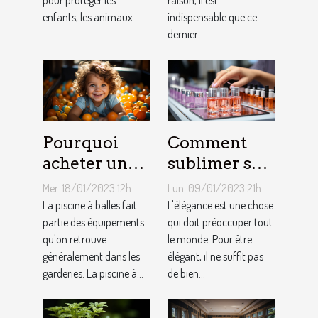
pour protéger les
raison, il est
enfants, les animaux...
indispensable que ce
dernier...
Pourquoi
Comment
acheter une
sublimer ses
piscine à
ongles ?
Mer. 18/01/2023 12h
Lun. 09/01/2023 21h
balles à son
La piscine à balles fait
L'élégance est une chose
bébé ?
partie des équipements
qui doit préoccuper tout
qu'on retrouve
le monde. Pour être
généralement dans les
élégant, il ne suffit pas
garderies. La piscine à...
de bien...