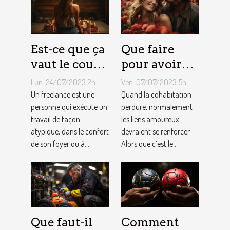
Est-ce que ça
Que faire
vaut le coup
pour avoir
de devenir
toujours la
Lun. 24/07/2023 2h
Ven. 07/07/2023 5h
indépendant
vie rose en
Un freelance est une
Quand la cohabitation
?
personne qui exécute un
couple ?
perdure, normalement
travail de façon
les liens amoureux
atypique, dans le confort
devraient se renforcer.
de son foyer ou à...
Alors que c’est le...
Que faut-il
Comment