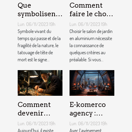
Que
Comment
symbolisent
faire le choix
les Tatouages
d’un salon de
Lun. 06/11/2023 19h
Lun. 06/11/2023 19h
Têtes de
jardin en
Symbole vivant du
Choisir le salon de jardin
Mort ?
temps qui passe et de la
aluminium ?
en aluminium nécessite
fragilité de la nature, le
la connaissance de
tatouage de tête de
quelques critères au
mort est le signe...
préalable. Si vous...
Comment
E-komerco
devenir
agency :
bijoutier-
qu’est-ce que
Lun. 06/11/2023 19h
Lun. 06/11/2023 19h
joaillier ?
c’est ?
Aujourd’hui, il existe
Avec l’avènement