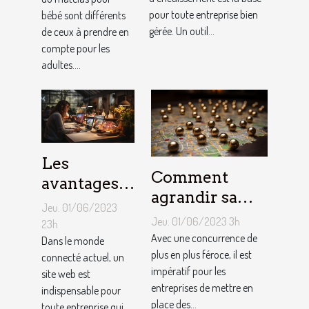
pour votre
bébé ?
pour toute entreprise bien
bébé sont différents
entreprise ?
gérée. Un outil...
de ceux à prendre en
compte pour les
adultes....
Les
Comment
avantages
agrandir sa
de faire
Jeu. 01/06/2023
notoriété
appel à un
Jeu. 01/06/2023 3h
23h
locale et
Avec une concurrence de
spécialiste
Dans le monde
fidéliser sa
plus en plus féroce, il est
connecté actuel, un
de
impératif pour les
site web est
clientèle grâce
conception
entreprises de mettre en
indispensable pour
aux outils du
de site web
place des...
toute entreprise qui