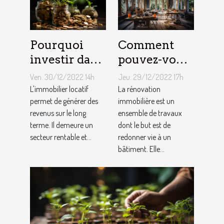
Pourquoi
Comment
investir dans
pouvez-vous
l'immobilier
faire une
Ven. 30/12/2022 14h
Jeu. 29/12/2022 17h
?
rénovation
L'immobilier locatif
La rénovation
permet de générer des
immobilière
immobilière est un
revenus sur le long
ensemble de travaux
?
terme. Il demeure un
dont le but est de
secteur rentable et...
redonner vie à un
bâtiment. Elle...