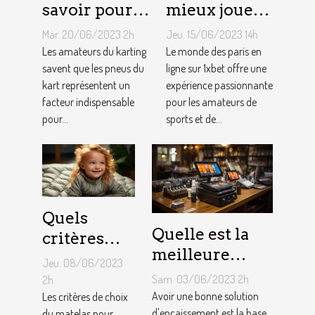
savoir pour
mieux jouer
un meilleur
pour gagner
Mar. 20/06/2023 2h
Jeu. 15/06/2023 14h
ajustement
au jeu
Les amateurs du karting
Le monde des paris en
de la
savent que les pneus du
1XBET ?
ligne sur 1xbet offre une
kart représentent un
expérience passionnante
pression des
facteur indispensable
pour les amateurs de
pneus de
pour...
sports et de...
Kart ?
Quels
Quelle est la
critères
meilleure
pour
Jeu. 08/06/2023
solution
choisir un
Sam. 03/06/2023 2h
2h
d'encaissement
Avoir une bonne solution
matelas de
Les critères de choix
d'encaissement est la base
du matelas pour