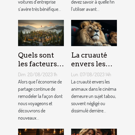
voitures d’entreprise
devez savoir à quelle fin
s’avère très bénéfique...
l’utiliser avant...
Quels sont
La cruauté
les facteurs
envers les
qui sous-
animaux
Dim. 20/08/2023 1h
Lun. 07/08/2023 14h
tendent la
dans le
Alors que l'économie de
La cruauté envers les
tarification
partage continue de
cinéma : un
animaux dans le cinéma
remodeler la façon dont
demeure un sujet tabou,
des services
sujet tabou
nous voyageons et
souvent négligé ou
de
découvrons de
dissimulé derrière...
conciergerie
nouveaux...
d'Airbnb ?