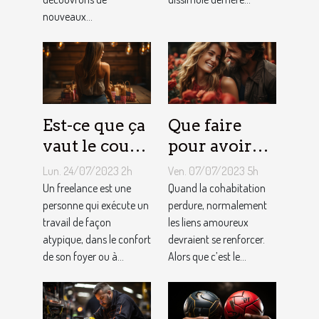
conciergerie
nouveaux...
d'Airbnb ?
Est-ce que ça
Que faire
vaut le coup
pour avoir
de devenir
toujours la
Lun. 24/07/2023 2h
Ven. 07/07/2023 5h
indépendant
vie rose en
Un freelance est une
Quand la cohabitation
?
personne qui exécute un
couple ?
perdure, normalement
travail de façon
les liens amoureux
atypique, dans le confort
devraient se renforcer.
de son foyer ou à...
Alors que c’est le...