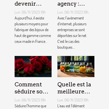
devenir
agency :
bijoutier-
qu’est-ce que
Lun. 06/11/2023 19h
Lun. 06/11/2023 19h
joaillier ?
c’est ?
Aujourd’hui, il existe
Avec l’avènement
plusieurs moyens pour
d’internet, plusieurs
fabriquer des bijoux de
entreprises se sont
haut de gamme comme
déportées sur le net.
ceux made in France...
C’est le cas des
boutiques....
Comment
Quelle est la
séduire son
meilleure
homme ?
quantité
Lun. 06/11/2023 19h
Lun. 06/11/2023 19h
d’eau qu’il
Séduire l'homme que
L’eau est l’élément