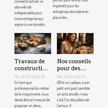
fidéliser sa
plus en plus féroce, il est
connecté actuel, un
de
impératif pour les
site web est
clientèle grâce
conception
entreprises de mettre en
indispensable pour
aux outils du
de site web
place des...
toute entreprise qui
référencement
aspire à une réussite...
local ?
Travaux de
Nos conseils
construction
pour des
d’une maison
cadeaux
Mer. 31/05/2023 15h
Mer. 31/05/2023 1h
: Comment
idéaux et
En tant que
Offrir un cadeau à son
établir le
professionnel du métier
originaux
petit ami peut sembler
de la maçonnerie, vous
un acte anodin, mais
devis avec un
pour votre
devez être en mesure de
c'est l'un des piliers de
artisan
petit ami
proposer un devis...
l'amour. Il...