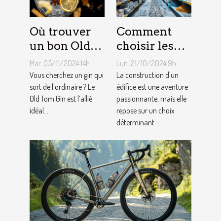
Où trouver
Comment
un bon Old
choisir les
Tom Gin
matériaux de
Mar. 05/11/2024 14h
Lun. 21/10/2024 9h
artisanal ?
construction
Vous cherchez un gin qui
La construction d'un
sort de l’ordinaire ? Le
adaptés à
édifice est une aventure
Old Tom Gin est l’allié
passionnante, mais elle
votre projet
idéal...
repose sur un choix
déterminant :...