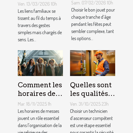
jouet idéal
personnalisés
Sam. 07/02/2026 10h
Ven. 13/03/2026 10h
pour chaque
peuvent
Choisir le bon jouet pour
Les liens familiaux se
âge lors des
chaque tranche d’âge
renforcer les
tissent au fil du temps à
pendant les fêtes peut
travers des gestes
fêtes ?
liens
sembler complexe, tant
simples mais chargés de
familiaux ?
les options...
sens. Les...
Comment les
Quelles sont
horaires de
les qualités à
messes
rechercher
Mar. 18/11/2025 1h
Ven. 31/10/2025 23h
facilitent la
chez un
Les horaires de messes
Choisir un technicien
vie des
jouent un rôle essentiel
technicien
d’ascenseur compétent
dans l'organisation de la
est une étape essentiel
pratiquants ?
d’ascenseur ?
vie religieuse des
pour garantir la sécurité