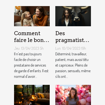
maçon ?
Comment
Des
faire le bon
pragmatistes
choix entre
imaginatifs
Jeu. 13/04/2023 5h
Lun. 10/04/2023 19h
une crèche et
et patients :
Il n'est pas toujours
Déterminé, travailleur,
une
facile de choisir un
comment
patient, mais aussi têtu
prestataire de services
et capricieux. Pleins de
assistante
sont les gens
de garde d'enfants. Il est
passion, sensuels, même
maternelle ?
du Taureau ?
normal d'avoir...
s'ils ont...