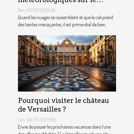
choix des tentes publicitaires
Dim. 07/01/2024 0h
Quand les nuages se rassemblent et que le ciel prend
des teintes menaçantes, il est primordial de bien...
Pourquoi visiter le château
de Versailles ?
Lun. 06/11/2023 19h
Envie de passer les prochaines vacances dans l’une
des villes inoubliables ? La Versailles en est une. Un...