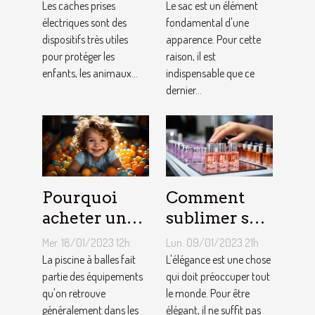
choisir ?
pour faire un
Les caches prises
Le sac est un élément
électriques sont des
choix
fondamental d'une
dispositifs très utiles
apparence. Pour cette
approprié ?
pour protéger les
raison, il est
enfants, les animaux...
indispensable que ce
dernier...
Pourquoi
Comment
acheter une
sublimer ses
piscine à
ongles ?
Mer. 18/01/2023 12h
Lun. 09/01/2023 21h
balles à son
La piscine à balles fait
L'élégance est une chose
bébé ?
partie des équipements
qui doit préoccuper tout
qu'on retrouve
le monde. Pour être
généralement dans les
élégant, il ne suffit pas