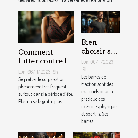
Bien
choisir sa
Comment
barre de
lutter contre la
Lun. 06/11/2023
traction :
démangeaison ?
19h
Lun. 06/11/2023 19h
nos
Les barres de
Se gratter le corps est un
traction sont des
conseils !
phénomène très fréquent
matériels pour la
surtout dans la période d’été.
pratique des
Plus on se le gratte plus...
exercices physiques
et sportifs. Ses
barres...