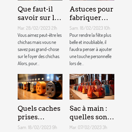
Que faut-il
Astuces pour
savoir sur le
fabriquer
foyer chicha
une arche de
Mar. 28/02/2023 21h
Sam. 18/02/2023 10h
?
ballons
Vous aimez peut-être les
Pour rendre la fête plus
chichas mais vous ne
belle et inoubliable, il
savez pas grand-chose
faudra penser à ajouter
sur le foyer des chichas.
une touche personnelle
Alors, pour...
lors de...
Quels caches
Sac à main :
prises
quelles sont
électriques
les astuces
Sam. 18/02/2023 9h
Mar. 07/02/2023 3h