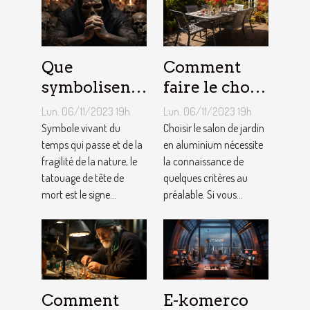
Que
Comment
symbolisent
faire le choix
les Tatouages
d’un salon de
Lun. 06/11/2023 19h
Lun. 06/11/2023 19h
Têtes de
jardin en
Symbole vivant du
Choisir le salon de jardin
Mort ?
temps qui passe et de la
aluminium ?
en aluminium nécessite
fragilité de la nature, le
la connaissance de
tatouage de tête de
quelques critères au
mort est le signe...
préalable. Si vous...
Comment
E-komerco