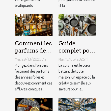
pratiquants....
et la...
Comment les
Guide
parfums des
complet pour
années folles
choisir le
Mer. 29/10/2025 7h
Mar. 13/05/2025 11h
influencent-
meilleur
Plongez dans l’univers
La cuisine est le cœur
ils la mode
fascinant des parfums
équipement
battant de toute
des années folles et
maison, un espace où la
moderne ?
de cuisine
découvrez comment ces
créativité se mêle aux
effluves iconiques...
saveurs pour le...