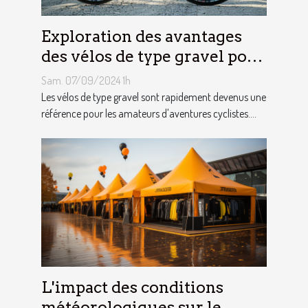
Exploration des avantages
des vélos de type gravel pour
les aventuriers
Sam. 07/09/2024 1h
Les vélos de type gravel sont rapidement devenus une
référence pour les amateurs d'aventures cyclistes....
L'impact des conditions
météorologiques sur le