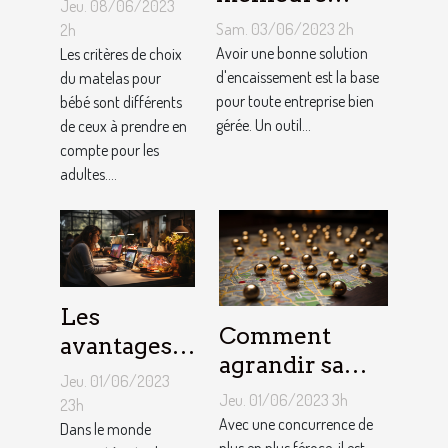
Jeu. 08/06/2023
solution
choisir un
Sam. 03/06/2023 2h
2h
d'encaissement
Avoir une bonne solution
matelas de
Les critères de choix
pour votre
d'encaissement est la base
du matelas pour
bébé ?
pour toute entreprise bien
bébé sont différents
entreprise ?
gérée. Un outil...
de ceux à prendre en
compte pour les
adultes....
Les
Comment
avantages
agrandir sa
de faire
Jeu. 01/06/2023
notoriété
appel à un
Jeu. 01/06/2023 3h
23h
locale et
Avec une concurrence de
spécialiste
Dans le monde