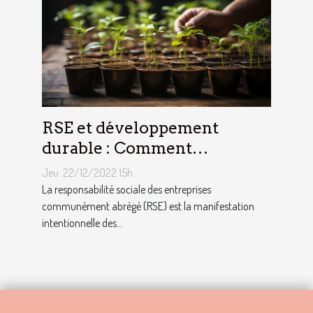
RSE et développement
durable : Comment
décrocher vite un emploi
Jeu. 22/12/2022 15h
avec ce profil ?
La responsabilité sociale des entreprises
communément abrégé (RSE) est la manifestation
intentionnelle des...