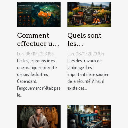
Comment
Quels sont
effectuer un
les
pronostic en
équipements
Lun. 06/11/2023 19h
Lun. 06/11/2023 19h
ligne ?
pour le
Certes, le pronostic est
Lors des travaux de
une pratique qui existe
jardinage ?
jardinage, il est
depuis des lustres.
important de se soucier
Cependant,
de la sécurité. Ainsi, il
l’engouement n’était pas
existe des...
le...