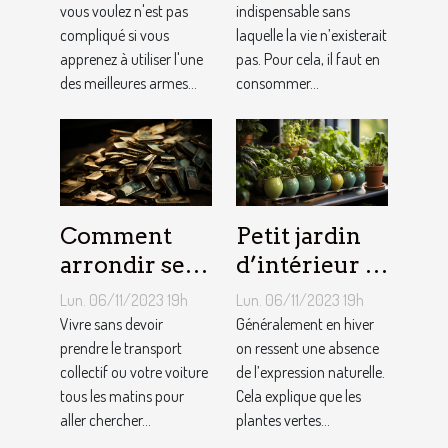
vous voulez n'est pas
faut au
indispensable sans
compliqué si vous
laquelle la vie n’existerait
quotidien ?
apprenez à utiliser l'une
pas. Pour cela, il faut en
des meilleures armes...
consommer...
Comment
Petit jardin
arrondir ses
d’intérieur :
fins du mois
comment en
Lun. 06/11/2023 19h
Lun. 06/11/2023 19h
avec
créer chez
Vivre sans devoir
Généralement en hiver
l’internet ?
prendre le transport
soi ?
on ressent une absence
collectif ou votre voiture
de l’expression naturelle.
tous les matins pour
Cela explique que les
aller chercher...
plantes vertes...