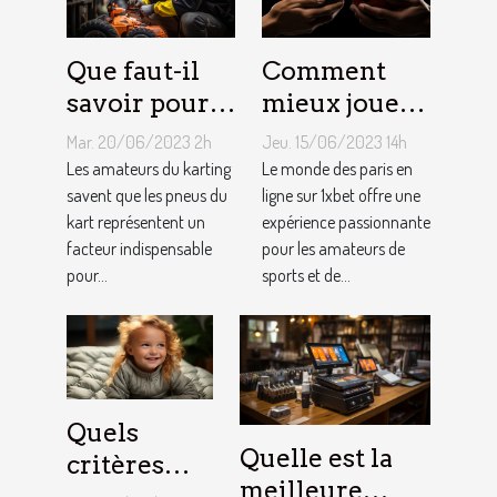
Que faut-il
Comment
savoir pour
mieux jouer
un meilleur
pour gagner
Mar. 20/06/2023 2h
Jeu. 15/06/2023 14h
ajustement
au jeu
Les amateurs du karting
Le monde des paris en
de la
savent que les pneus du
1XBET ?
ligne sur 1xbet offre une
kart représentent un
expérience passionnante
pression des
facteur indispensable
pour les amateurs de
pneus de
pour...
sports et de...
Kart ?
Quels
Quelle est la
critères
meilleure
pour