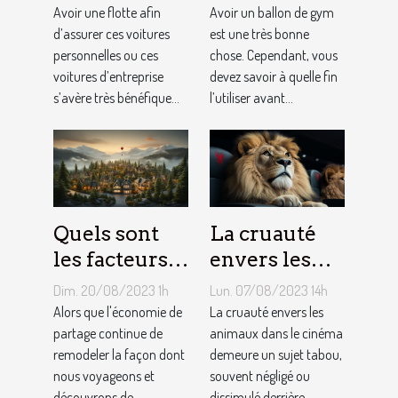
flotte : est-il
faire avec un
Avoir une flotte afin
Avoir un ballon de gym
si
d’assurer ces voitures
ballon de
est une très bonne
personnelles ou ces
chose. Cependant, vous
bénéfique ?
gym ?
voitures d’entreprise
devez savoir à quelle fin
s’avère très bénéfique...
l’utiliser avant...
Quels sont
La cruauté
les facteurs
envers les
qui sous-
animaux
Dim. 20/08/2023 1h
Lun. 07/08/2023 14h
tendent la
dans le
Alors que l'économie de
La cruauté envers les
tarification
partage continue de
cinéma : un
animaux dans le cinéma
remodeler la façon dont
demeure un sujet tabou,
des services
sujet tabou
nous voyageons et
souvent négligé ou
de
découvrons de
dissimulé derrière...