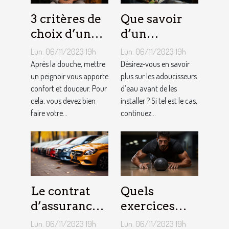
3 critères de
Que savoir
choix d’un
d’un
peignoir de
adoucisseur
Lun. 06/11/2023 19h
Lun. 06/11/2023 19h
bain pour
d’eau ?
Après la douche, mettre
Désirez-vous en savoir
homme ?
un peignoir vous apporte
plus sur les adoucisseurs
confort et douceur. Pour
d’eau avant de les
cela, vous devez bien
installer ? Si tel est le cas,
faire votre...
continuez...
Le contrat
Quels
d’assurance
exercices
auto par
pouvez-vous
Lun. 06/11/2023 19h
Lun. 06/11/2023 19h