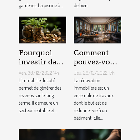
garderies. La piscine à...
de bien...
Pourquoi
Comment
investir dans
pouvez-vous
l'immobilier
faire une
Ven. 30/12/2022 14h
Jeu. 29/12/2022 17h
?
rénovation
L'immobilier locatif
La rénovation
permet de générer des
immobilière
immobilière est un
revenus sur le long
ensemble de travaux
?
terme. Il demeure un
dont le but est de
secteur rentable et...
redonner vie à un
bâtiment. Elle...