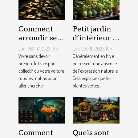
Comment
Petit jardin
arrondir ses
d’intérieur :
fins du mois
comment en
Lun. 06/11/2023 19h
Lun. 06/11/2023 19h
avec
créer chez
Vivre sans devoir
Généralement en hiver
l’internet ?
prendre le transport
soi ?
on ressent une absence
collectif ou votre voiture
de l’expression naturelle.
tous les matins pour
Cela explique que les
aller chercher...
plantes vertes...
Comment
Quels sont