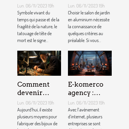
les Tatouages
d’un salon de
Lun. 06/11/2023 19h
Lun. 06/11/2023 19h
Têtes de
jardin en
Symbole vivant du
Choisir le salon de jardin
Mort ?
temps qui passe et de la
aluminium ?
en aluminium nécessite
fragilité de la nature, le
la connaissance de
tatouage de tête de
quelques critères au
mort est le signe...
préalable. Si vous...
Comment
E-komerco
devenir
agency :
bijoutier-
qu’est-ce que
Lun. 06/11/2023 19h
Lun. 06/11/2023 19h
joaillier ?
c’est ?
Aujourd’hui, il existe
Avec l’avènement
plusieurs moyens pour
d’internet, plusieurs
fabriquer des bijoux de
entreprises se sont