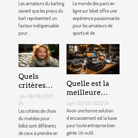
ajustement
au jeu
Les amateurs du karting
Le monde des paris en
de la
savent que les pneus du
1XBET ?
ligne sur 1xbet offre une
kart représentent un
expérience passionnante
pression des
facteur indispensable
pour les amateurs de
pneus de
pour...
sports et de...
Kart ?
Quels
Quelle est la
critères
meilleure
pour
Jeu. 08/06/2023
solution
choisir un
Sam. 03/06/2023 2h
2h
d'encaissement
Avoir une bonne solution
matelas de
Les critères de choix
pour votre
d'encaissement est la base
du matelas pour
bébé ?
pour toute entreprise bien
bébé sont différents
entreprise ?
gérée. Un outil...
de ceux à prendre en