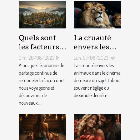
Quels sont
La cruauté
les facteurs
envers les
qui sous-
animaux
Dim. 20/08/2023 1h
Lun. 07/08/2023 14h
tendent la
dans le
Alors que l'économie de
La cruauté envers les
tarification
partage continue de
cinéma : un
animaux dans le cinéma
remodeler la façon dont
demeure un sujet tabou,
des services
sujet tabou
nous voyageons et
souvent négligé ou
de
découvrons de
dissimulé derrière...
conciergerie
nouveaux...
d'Airbnb ?