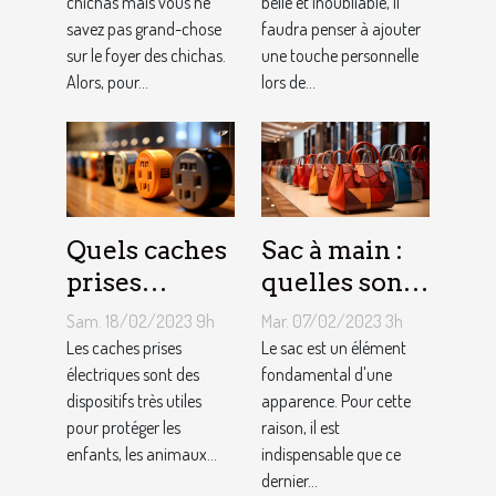
chichas mais vous ne
belle et inoubliable, il
savez pas grand-chose
faudra penser à ajouter
sur le foyer des chichas.
une touche personnelle
Alors, pour...
lors de...
Quels caches
Sac à main :
prises
quelles sont
électriques
les astuces
Sam. 18/02/2023 9h
Mar. 07/02/2023 3h
choisir ?
pour faire un
Les caches prises
Le sac est un élément
électriques sont des
choix
fondamental d'une
dispositifs très utiles
apparence. Pour cette
approprié ?
pour protéger les
raison, il est
enfants, les animaux...
indispensable que ce
dernier...