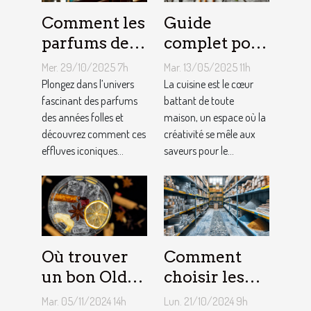
Comment les
Guide
parfums des
complet pour
années folles
choisir le
Mer. 29/10/2025 7h
Mar. 13/05/2025 11h
influencent-
meilleur
Plongez dans l’univers
La cuisine est le cœur
ils la mode
fascinant des parfums
équipement
battant de toute
des années folles et
maison, un espace où la
moderne ?
de cuisine
découvrez comment ces
créativité se mêle aux
effluves iconiques...
saveurs pour le...
Où trouver
Comment
un bon Old
choisir les
Tom Gin
matériaux de
Mar. 05/11/2024 14h
Lun. 21/10/2024 9h