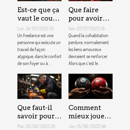
Est-ce que ça
Que faire
vaut le coup
pour avoir
de devenir
toujours la
Lun. 24/07/2023 2h
Ven. 07/07/2023 5h
indépendant
vie rose en
Un freelance est une
Quand la cohabitation
?
personne qui exécute un
couple ?
perdure, normalement
travail de façon
les liens amoureux
atypique, dans le confort
devraient se renforcer.
de son foyer ou à...
Alors que c’est le...
Que faut-il
Comment
savoir pour
mieux jouer
un meilleur
pour gagner
Mar. 20/06/2023 2h
Jeu. 15/06/2023 14h