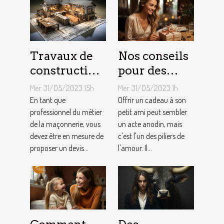
Travaux de
Nos conseils
construction
pour des
d’une maison
cadeaux
Mer. 31/05/2023 15h
Mer. 31/05/2023 1h
: Comment
idéaux et
En tant que
Offrir un cadeau à son
établir le
professionnel du métier
originaux
petit ami peut sembler
de la maçonnerie, vous
un acte anodin, mais
devis avec un
pour votre
devez être en mesure de
c'est l'un des piliers de
artisan
petit ami
proposer un devis...
l'amour. Il...
maçon ?