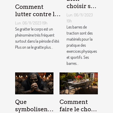
choisir sa
Comment
barre de
lutter contre la
Lun. 06/11/2023
traction :
démangeaison ?
19h
Lun. 06/11/2023 19h
nos
Les barres de
Se gratter le corps est un
traction sont des
conseils !
phénomène très fréquent
matériels pour la
surtout dans la période d’été.
pratique des
Plus on se le gratte plus...
exercices physiques
et sportifs. Ses
barres...
Que
Comment
symbolisent
faire le choix