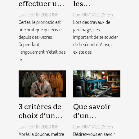
effectuer un
les
pronostic en
équipements
Lun. 06/11/2023 19h
Lun. 06/11/2023 19h
ligne ?
pour le
Certes, le pronostic est
Lors des travaux de
une pratique qui existe
jardinage ?
jardinage, il est
depuis des lustres.
important de se soucier
Cependant,
de la sécurité. Ainsi, il
l’engouement n’était pas
existe des...
le...
3 critères de
Que savoir
choix d’un
d’un
peignoir de
adoucisseur
Lun. 06/11/2023 19h
Lun. 06/11/2023 19h
bain pour
d’eau ?
Après la douche, mettre
Désirez-vous en savoir