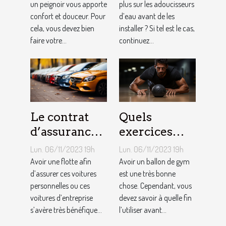
homme ?
un peignoir vous apporte
plus sur les adoucisseurs
confort et douceur. Pour
d’eau avant de les
cela, vous devez bien
installer ? Si tel est le cas,
faire votre...
continuez...
Le contrat
Quels
d’assurance
exercices
auto par
pouvez-vous
Lun. 06/11/2023 19h
Lun. 06/11/2023 19h
flotte : est-il
faire avec un
Avoir une flotte afin
Avoir un ballon de gym
si
d’assurer ces voitures
ballon de
est une très bonne
personnelles ou ces
chose. Cependant, vous
bénéfique ?
gym ?
voitures d’entreprise
devez savoir à quelle fin
s’avère très bénéfique...
l’utiliser avant...