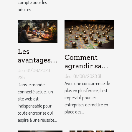
compte pour les
adultes....
Les
Comment
avantages
agrandir sa
de faire
Jeu. 01/06/2023
notoriété
appel à un
Jeu. 01/06/2023 3h
23h
locale et
Avec une concurrence de
spécialiste
Dans le monde
fidéliser sa
plus en plus féroce, il est
connecté actuel, un
de
impératif pour les
site web est
clientèle grâce
conception
entreprises de mettre en
indispensable pour
aux outils du
de site web
place des...
toute entreprise qui
référencement
aspire à une réussite...
local ?