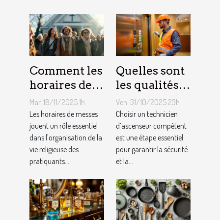
Comment les
Quelles sont
horaires de
les qualités à
messes
rechercher
Mar. 18/11/2025 1h
Ven. 31/10/2025 23h
facilitent la
chez un
Les horaires de messes
Choisir un technicien
vie des
jouent un rôle essentiel
technicien
d’ascenseur compétent
dans l'organisation de la
est une étape essentiel
pratiquants ?
d’ascenseur ?
vie religieuse des
pour garantir la sécurité
pratiquants....
et la...