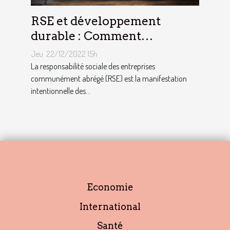
RSE et développement
durable : Comment
décrocher vite un emploi
Jeu. 22/12/2022 15h
avec ce profil ?
La responsabilité sociale des entreprises
communément abrégé (RSE) est la manifestation
intentionnelle des...
Economie
International
Santé