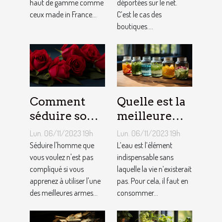
haut de gamme comme
déportées sur le net.
ceux made in France...
C’est le cas des
boutiques....
Comment
Quelle est la
séduire son
meilleure
homme ?
quantité
Lun. 06/11/2023 19h
Lun. 06/11/2023 19h
d’eau qu’il
Séduire l'homme que
L’eau est l’élément
vous voulez n'est pas
faut au
indispensable sans
compliqué si vous
laquelle la vie n’existerait
quotidien ?
apprenez à utiliser l'une
pas. Pour cela, il faut en
des meilleures armes...
consommer...