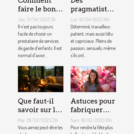
Comment
Des
faire le bon
pragmatistes
choix entre
imaginatifs
Jeu. 13/04/2023 5h
Lun. 10/04/2023 19h
une crèche et
et patients :
Il n'est pas toujours
Déterminé, travailleur,
une
facile de choisir un
comment
patient, mais aussi têtu
prestataire de services
et capricieux. Pleins de
assistante
sont les gens
de garde d'enfants. Il est
passion, sensuels, même
maternelle ?
du Taureau ?
normal d'avoir...
s'ils ont...
Que faut-il
Astuces pour
savoir sur le
fabriquer
foyer chicha
une arche de
Mar. 28/02/2023 21h
Sam. 18/02/2023 10h
?
ballons
Vous aimez peut-être les
Pour rendre la fête plus