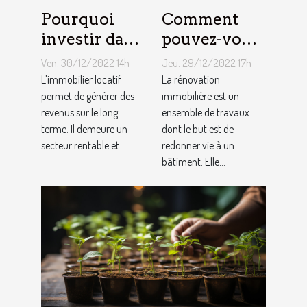
Pourquoi
Comment
investir dans
pouvez-vous
l'immobilier
faire une
Ven. 30/12/2022 14h
Jeu. 29/12/2022 17h
?
rénovation
L'immobilier locatif
La rénovation
permet de générer des
immobilière
immobilière est un
revenus sur le long
ensemble de travaux
?
terme. Il demeure un
dont le but est de
secteur rentable et...
redonner vie à un
bâtiment. Elle...