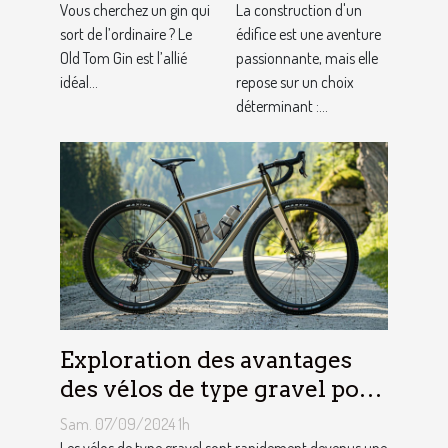
artisanal ?
construction
Vous cherchez un gin qui
La construction d'un
sort de l’ordinaire ? Le
adaptés à
édifice est une aventure
Old Tom Gin est l’allié
passionnante, mais elle
votre projet
idéal...
repose sur un choix
déterminant :...
Exploration des avantages
des vélos de type gravel pour
les aventuriers
Sam. 07/09/2024 1h
Les vélos de type gravel sont rapidement devenus une