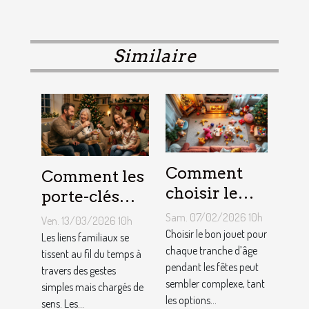
Similaire
Comment
Comment les
choisir le
porte-clés
jouet idéal
personnalisés
Sam. 07/02/2026 10h
Ven. 13/03/2026 10h
pour chaque
peuvent
Choisir le bon jouet pour
Les liens familiaux se
âge lors des
chaque tranche d’âge
renforcer les
tissent au fil du temps à
pendant les fêtes peut
travers des gestes
fêtes ?
liens
sembler complexe, tant
simples mais chargés de
familiaux ?
les options...
sens. Les...