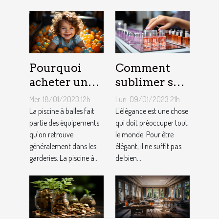
Pourquoi
Comment
acheter une
sublimer ses
piscine à
ongles ?
Mer. 18/01/2023 12h
Lun. 09/01/2023 21h
balles à son
La piscine à balles fait
L'élégance est une chose
bébé ?
partie des équipements
qui doit préoccuper tout
qu'on retrouve
le monde. Pour être
généralement dans les
élégant, il ne suffit pas
garderies. La piscine à...
de bien...