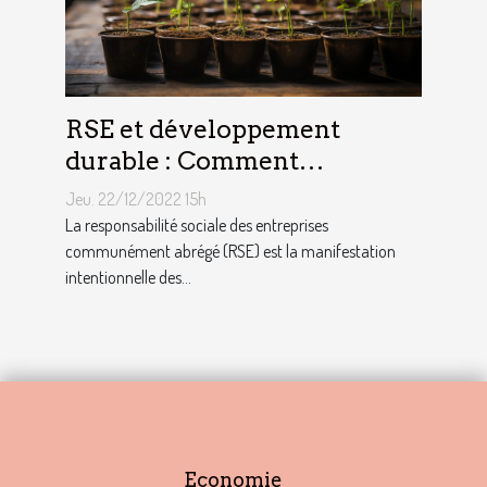
RSE et développement
durable : Comment
décrocher vite un emploi
Jeu. 22/12/2022 15h
avec ce profil ?
La responsabilité sociale des entreprises
communément abrégé (RSE) est la manifestation
intentionnelle des...
Economie