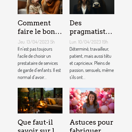
Comment
Des
faire le bon
pragmatistes
choix entre
imaginatifs
Jeu. 13/04/2023 5h
Lun. 10/04/2023 19h
une crèche et
et patients :
Il n'est pas toujours
Déterminé, travailleur,
une
facile de choisir un
comment
patient, mais aussi têtu
prestataire de services
et capricieux. Pleins de
assistante
sont les gens
de garde d'enfants. Il est
passion, sensuels, même
maternelle ?
du Taureau ?
normal d'avoir...
s'ils ont...
Que faut-il
Astuces pour
savoir sur le
fabriquer