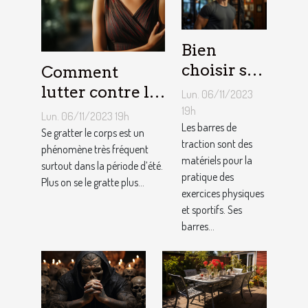
Bien
choisir sa
Comment
barre de
lutter contre la
Lun. 06/11/2023
traction :
démangeaison ?
19h
Lun. 06/11/2023 19h
nos
Les barres de
Se gratter le corps est un
traction sont des
conseils !
phénomène très fréquent
matériels pour la
surtout dans la période d’été.
pratique des
Plus on se le gratte plus...
exercices physiques
et sportifs. Ses
barres...