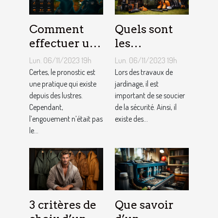
Comment
Quels sont
effectuer un
les
pronostic en
équipements
Lun. 06/11/2023 19h
Lun. 06/11/2023 19h
ligne ?
pour le
Certes, le pronostic est
Lors des travaux de
une pratique qui existe
jardinage ?
jardinage, il est
depuis des lustres.
important de se soucier
Cependant,
de la sécurité. Ainsi, il
l’engouement n’était pas
existe des...
le...
3 critères de
Que savoir