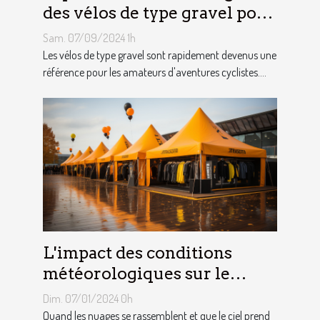
des vélos de type gravel pour
les aventuriers
Sam. 07/09/2024 1h
Les vélos de type gravel sont rapidement devenus une
référence pour les amateurs d'aventures cyclistes....
L'impact des conditions
météorologiques sur le
choix des tentes publicitaires
Dim. 07/01/2024 0h
Quand les nuages se rassemblent et que le ciel prend