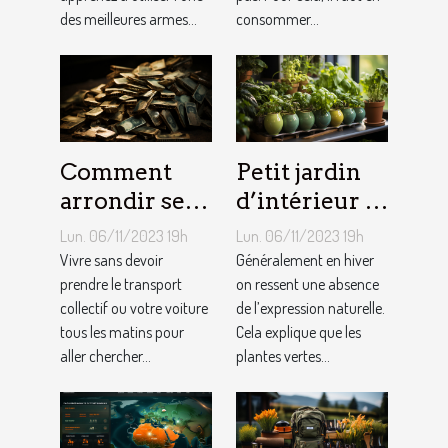
des meilleures armes...
consommer...
Comment
Petit jardin
arrondir ses
d’intérieur :
fins du mois
comment en
Lun. 06/11/2023 19h
Lun. 06/11/2023 19h
avec
créer chez
Vivre sans devoir
Généralement en hiver
l’internet ?
prendre le transport
soi ?
on ressent une absence
collectif ou votre voiture
de l’expression naturelle.
tous les matins pour
Cela explique que les
aller chercher...
plantes vertes...