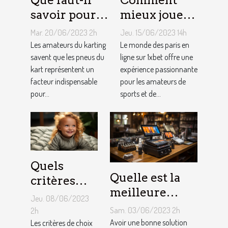
Que faut-il
Comment
savoir pour
mieux jouer
un meilleur
pour gagner
Mar. 20/06/2023 2h
Jeu. 15/06/2023 14h
ajustement
au jeu
Les amateurs du karting
Le monde des paris en
de la
savent que les pneus du
1XBET ?
ligne sur 1xbet offre une
kart représentent un
expérience passionnante
pression des
facteur indispensable
pour les amateurs de
pneus de
pour...
sports et de...
Kart ?
Quels
Quelle est la
critères
meilleure
pour
Jeu. 08/06/2023
solution
choisir un
Sam. 03/06/2023 2h
2h
d'encaissement
Avoir une bonne solution
matelas de
Les critères de choix