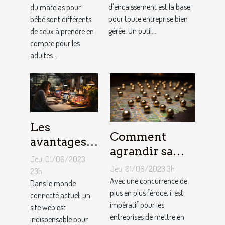
pour votre
d'encaissement est la base
du matelas pour
bébé ?
pour toute entreprise bien
bébé sont différents
entreprise ?
gérée. Un outil...
de ceux à prendre en
compte pour les
adultes....
Les
Comment
avantages
agrandir sa
de faire
Jeu. 01/06/2023
notoriété
appel à un
Jeu. 01/06/2023 3h
23h
locale et
Avec une concurrence de
spécialiste
Dans le monde
fidéliser sa
plus en plus féroce, il est
connecté actuel, un
de
impératif pour les
site web est
clientèle grâce
conception
entreprises de mettre en
indispensable pour
aux outils du