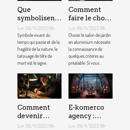
Que
Comment
symbolisent
faire le choix
les Tatouages
d’un salon de
Lun. 06/11/2023 19h
Lun. 06/11/2023 19h
Têtes de
jardin en
Symbole vivant du
Choisir le salon de jardin
Mort ?
temps qui passe et de la
aluminium ?
en aluminium nécessite
fragilité de la nature, le
la connaissance de
tatouage de tête de
quelques critères au
mort est le signe...
préalable. Si vous...
Comment
E-komerco
devenir
agency :
bijoutier-
qu’est-ce que
Lun. 06/11/2023 19h
Lun. 06/11/2023 19h