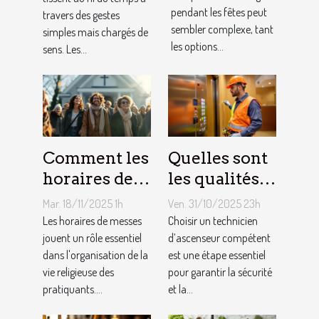
renforcer les
pendant les fêtes peut
travers des gestes
fêtes ?
liens
sembler complexe, tant
simples mais chargés de
familiaux ?
les options...
sens. Les...
Comment les
Quelles sont
horaires de
les qualités à
messes
rechercher
Mar. 18/11/2025 1h
Ven. 31/10/2025 23h
facilitent la
chez un
Les horaires de messes
Choisir un technicien
vie des
jouent un rôle essentiel
technicien
d’ascenseur compétent
dans l'organisation de la
est une étape essentiel
pratiquants ?
d’ascenseur ?
vie religieuse des
pour garantir la sécurité
pratiquants....
et la...