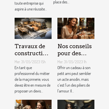
de site web
place des...
toute entreprise qui
référencement
aspire à une réussite...
local ?
Travaux de
Nos conseils
construction
pour des
d’une maison
cadeaux
Mer. 31/05/2023 15h
Mer. 31/05/2023 1h
: Comment
idéaux et
En tant que
Offrir un cadeau à son
établir le
professionnel du métier
originaux
petit ami peut sembler
de la maçonnerie, vous
un acte anodin, mais
devis avec un
pour votre
devez être en mesure de
c'est l'un des piliers de
artisan
petit ami
proposer un devis...
l'amour. Il...
maçon ?