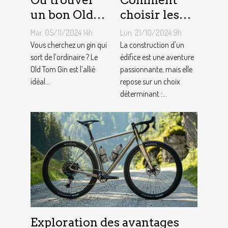
un bon Old
choisir les
Tom Gin
matériaux de
Mar. 05/11/2024 14h
Lun. 21/10/2024 9h
artisanal ?
construction
Vous cherchez un gin qui
La construction d'un
sort de l’ordinaire ? Le
adaptés à
édifice est une aventure
Old Tom Gin est l’allié
passionnante, mais elle
votre projet
idéal...
repose sur un choix
déterminant :...
Exploration des avantages