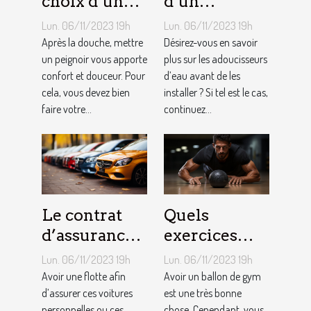
choix d’un
d’un
peignoir de
adoucisseur
Lun. 06/11/2023 19h
Lun. 06/11/2023 19h
bain pour
d’eau ?
Après la douche, mettre
Désirez-vous en savoir
homme ?
un peignoir vous apporte
plus sur les adoucisseurs
confort et douceur. Pour
d’eau avant de les
cela, vous devez bien
installer ? Si tel est le cas,
faire votre...
continuez...
Le contrat
Quels
d’assurance
exercices
auto par
pouvez-vous
Lun. 06/11/2023 19h
Lun. 06/11/2023 19h
flotte : est-il
faire avec un
Avoir une flotte afin
Avoir un ballon de gym
si
d’assurer ces voitures
ballon de
est une très bonne
personnelles ou ces
chose. Cependant, vous