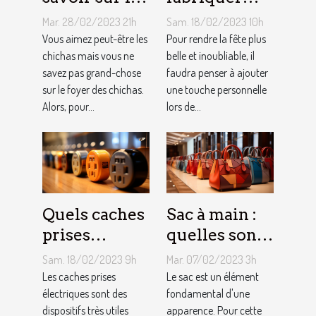
foyer chicha
une arche de
Mar. 28/02/2023 21h
Sam. 18/02/2023 10h
?
ballons
Vous aimez peut-être les
Pour rendre la fête plus
chichas mais vous ne
belle et inoubliable, il
savez pas grand-chose
faudra penser à ajouter
sur le foyer des chichas.
une touche personnelle
Alors, pour...
lors de...
Quels caches
Sac à main :
prises
quelles sont
électriques
les astuces
Sam. 18/02/2023 9h
Mar. 07/02/2023 3h
choisir ?
pour faire un
Les caches prises
Le sac est un élément
électriques sont des
choix
fondamental d'une
dispositifs très utiles
apparence. Pour cette