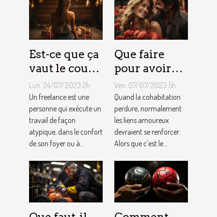
Est-ce que ça
Que faire
vaut le coup
pour avoir
de devenir
toujours la
Lun. 24/07/2023 2h
Ven. 07/07/2023 5h
indépendant
vie rose en
Un freelance est une
Quand la cohabitation
?
personne qui exécute un
couple ?
perdure, normalement
travail de façon
les liens amoureux
atypique, dans le confort
devraient se renforcer.
de son foyer ou à...
Alors que c’est le...