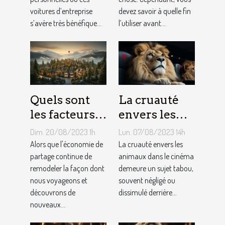
bénéfique ?
gym ?
voitures d’entreprise
devez savoir à quelle fin
s’avère très bénéfique...
l’utiliser avant...
Quels sont
La cruauté
les facteurs
envers les
qui sous-
animaux
Dim. 20/08/2023 1h
Lun. 07/08/2023 14h
tendent la
dans le
Alors que l'économie de
La cruauté envers les
tarification
partage continue de
cinéma : un
animaux dans le cinéma
remodeler la façon dont
demeure un sujet tabou,
des services
sujet tabou
nous voyageons et
souvent négligé ou
de
découvrons de
dissimulé derrière...
conciergerie
nouveaux...
d'Airbnb ?