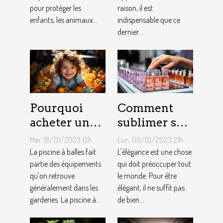
approprié ?
pour protéger les
raison, il est
enfants, les animaux...
indispensable que ce
dernier...
Pourquoi
Comment
acheter une
sublimer ses
piscine à
ongles ?
Mer. 18/01/2023 12h
Lun. 09/01/2023 21h
balles à son
La piscine à balles fait
L'élégance est une chose
bébé ?
partie des équipements
qui doit préoccuper tout
qu'on retrouve
le monde. Pour être
généralement dans les
élégant, il ne suffit pas
garderies. La piscine à...
de bien...