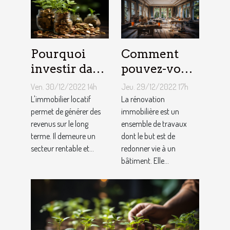
Pourquoi
Comment
investir dans
pouvez-vous
l'immobilier
faire une
Ven. 30/12/2022 14h
Jeu. 29/12/2022 17h
?
rénovation
L'immobilier locatif
La rénovation
permet de générer des
immobilière
immobilière est un
revenus sur le long
ensemble de travaux
?
terme. Il demeure un
dont le but est de
secteur rentable et...
redonner vie à un
bâtiment. Elle...