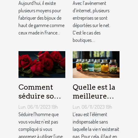
joaillier ?
c’est ?
Aujourd’hui, il existe
Avec l’avènement
plusieurs moyens pour
d’internet, plusieurs
fabriquer des bijoux de
entreprises se sont
haut de gamme comme
déportées sur le net.
ceux made in France...
C’est le cas des
boutiques....
Comment
Quelle est la
séduire son
meilleure
homme ?
quantité
Lun. 06/11/2023 19h
Lun. 06/11/2023 19h
d’eau qu’il
Séduire l'homme que
L’eau est l’élément
vous voulez n'est pas
faut au
indispensable sans
compliqué si vous
laquelle la vie n’existerait
quotidien ?
apprenez à utiliser l'une
pas. Pour cela, il faut en