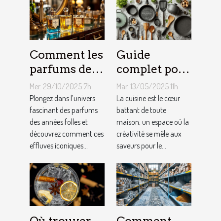
Comment les
Guide
parfums des
complet pour
années folles
choisir le
Mer. 29/10/2025 7h
Mar. 13/05/2025 11h
influencent-
meilleur
Plongez dans l’univers
La cuisine est le cœur
ils la mode
fascinant des parfums
équipement
battant de toute
des années folles et
maison, un espace où la
moderne ?
de cuisine
découvrez comment ces
créativité se mêle aux
effluves iconiques...
saveurs pour le...
Où trouver
Comment