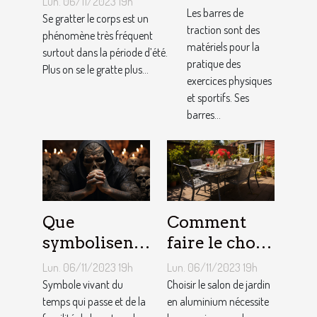
Lun. 06/11/2023 19h
nos
Les barres de
Se gratter le corps est un
traction sont des
conseils !
phénomène très fréquent
matériels pour la
surtout dans la période d’été.
pratique des
Plus on se le gratte plus...
exercices physiques
et sportifs. Ses
barres...
Que
Comment
symbolisent
faire le choix
les Tatouages
d’un salon de
Lun. 06/11/2023 19h
Lun. 06/11/2023 19h
Têtes de
jardin en
Symbole vivant du
Choisir le salon de jardin
Mort ?
temps qui passe et de la
aluminium ?
en aluminium nécessite