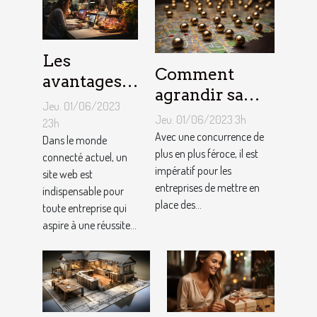
Les
Comment
avantages
agrandir sa
de faire
Jeu. 01/06/2023
notoriété
appel à un
Jeu. 01/06/2023 3h
23h
locale et
Avec une concurrence de
spécialiste
Dans le monde
fidéliser sa
plus en plus féroce, il est
connecté actuel, un
de
impératif pour les
site web est
clientèle grâce
conception
entreprises de mettre en
indispensable pour
aux outils du
de site web
place des...
toute entreprise qui
référencement
aspire à une réussite...
local ?