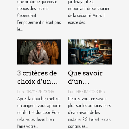
une pratique qui existe
jardinage ?
jardinage, il est
depuis des lustres.
important de se soucier
Cependant,
de la sécurité. Ainsi, il
l’engouement n’était pas
existe des...
le...
3 critères de
Que savoir
choix d’un
d’un
peignoir de
adoucisseur
Lun. 06/11/2023 19h
Lun. 06/11/2023 19h
bain pour
d’eau ?
Après la douche, mettre
Désirez-vous en savoir
homme ?
un peignoir vous apporte
plus sur les adoucisseurs
confort et douceur. Pour
d’eau avant de les
cela, vous devez bien
installer ? Si tel est le cas,
faire votre...
continuez...