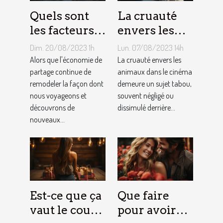
Quels sont
La cruauté
les facteurs
envers les
qui sous-
animaux
Dim. 20/08/2023 1h
Lun. 07/08/2023 14h
tendent la
dans le
Alors que l'économie de
La cruauté envers les
tarification
partage continue de
cinéma : un
animaux dans le cinéma
remodeler la façon dont
demeure un sujet tabou,
des services
sujet tabou
nous voyageons et
souvent négligé ou
de
découvrons de
dissimulé derrière...
conciergerie
nouveaux...
d'Airbnb ?
Est-ce que ça
Que faire
vaut le coup
pour avoir