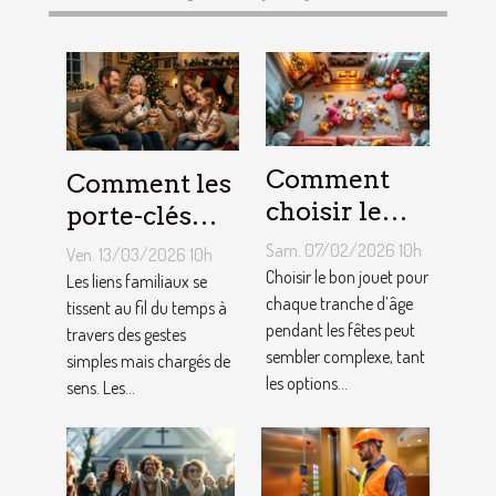
Comment
Comment les
choisir le
porte-clés
jouet idéal
personnalisés
Sam. 07/02/2026 10h
Ven. 13/03/2026 10h
pour chaque
peuvent
Choisir le bon jouet pour
Les liens familiaux se
âge lors des
chaque tranche d’âge
renforcer les
tissent au fil du temps à
pendant les fêtes peut
travers des gestes
fêtes ?
liens
sembler complexe, tant
simples mais chargés de
familiaux ?
les options...
sens. Les...