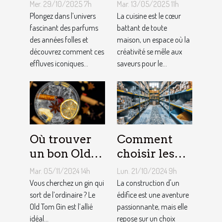
années folles
choisir le
Mer. 29/10/2025 7h
Mar. 13/05/2025 11h
influencent-
meilleur
Plongez dans l’univers
La cuisine est le cœur
ils la mode
fascinant des parfums
équipement
battant de toute
des années folles et
maison, un espace où la
moderne ?
de cuisine
découvrez comment ces
créativité se mêle aux
effluves iconiques...
saveurs pour le...
Où trouver
Comment
un bon Old
choisir les
Tom Gin
matériaux de
Mar. 05/11/2024 14h
Lun. 21/10/2024 9h
artisanal ?
construction
Vous cherchez un gin qui
La construction d'un
sort de l’ordinaire ? Le
adaptés à
édifice est une aventure
Old Tom Gin est l’allié
passionnante, mais elle
votre projet
idéal...
repose sur un choix