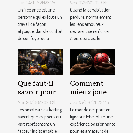
de devenir
toujours la
Lun. 24/07/2023 2h
Ven. 07/07/2023 5h
indépendant
vie rose en
Un freelance est une
Quand la cohabitation
?
personne qui exécute un
couple ?
perdure, normalement
travail de façon
les liens amoureux
atypique, dans le confort
devraient se renforcer.
de son foyer ou à...
Alors que c’est le...
Que faut-il
Comment
savoir pour
mieux jouer
un meilleur
pour gagner
Mar. 20/06/2023 2h
Jeu. 15/06/2023 14h
ajustement
au jeu
Les amateurs du karting
Le monde des paris en
de la
savent que les pneus du
1XBET ?
ligne sur 1xbet offre une
kart représentent un
expérience passionnante
pression des
facteur indispensable
pour les amateurs de