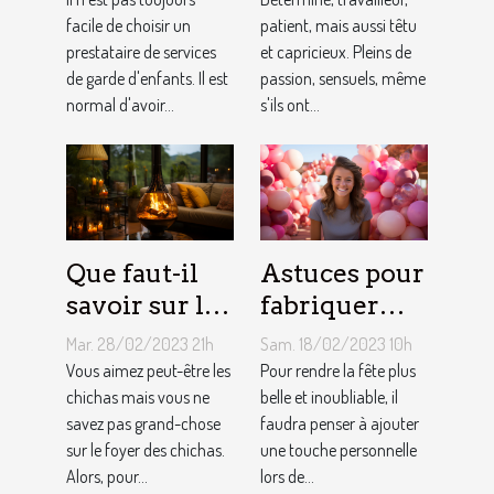
une
facile de choisir un
comment
patient, mais aussi têtu
prestataire de services
et capricieux. Pleins de
assistante
sont les gens
de garde d'enfants. Il est
passion, sensuels, même
maternelle ?
du Taureau ?
normal d'avoir...
s'ils ont...
Que faut-il
Astuces pour
savoir sur le
fabriquer
foyer chicha
une arche de
Mar. 28/02/2023 21h
Sam. 18/02/2023 10h
?
ballons
Vous aimez peut-être les
Pour rendre la fête plus
chichas mais vous ne
belle et inoubliable, il
savez pas grand-chose
faudra penser à ajouter
sur le foyer des chichas.
une touche personnelle
Alors, pour...
lors de...