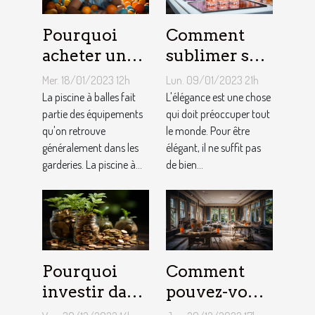
Pourquoi
Comment
acheter une
sublimer ses
piscine à
ongles ?
Mer. 18/01/2023 12h
Lun. 09/01/2023 21h
balles à son
La piscine à balles fait
L'élégance est une chose
bébé ?
partie des équipements
qui doit préoccuper tout
qu'on retrouve
le monde. Pour être
généralement dans les
élégant, il ne suffit pas
garderies. La piscine à...
de bien...
Pourquoi
Comment
investir dans
pouvez-vous
l'immobilier
faire une