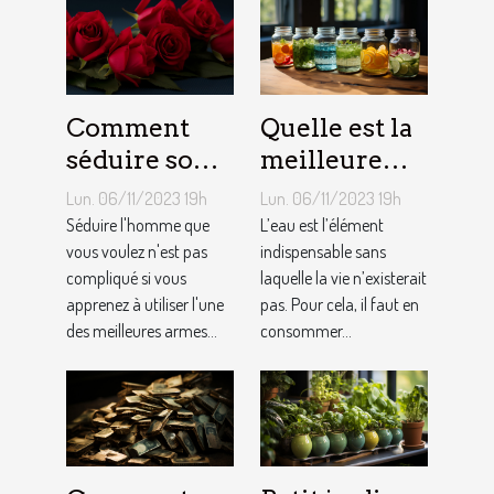
Comment
Quelle est la
séduire son
meilleure
homme ?
quantité
Lun. 06/11/2023 19h
Lun. 06/11/2023 19h
d’eau qu’il
Séduire l'homme que
L’eau est l’élément
vous voulez n'est pas
faut au
indispensable sans
compliqué si vous
laquelle la vie n’existerait
quotidien ?
apprenez à utiliser l'une
pas. Pour cela, il faut en
des meilleures armes...
consommer...