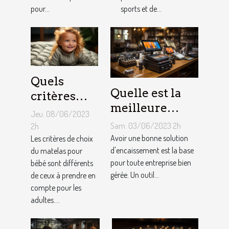
pneus de
pour...
sports et de...
Kart ?
Quels
Quelle est la
critères
meilleure
pour
Jeu. 08/06/2023
solution
choisir un
Sam. 03/06/2023 2h
2h
d'encaissement
Avoir une bonne solution
matelas de
Les critères de choix
pour votre
d'encaissement est la base
du matelas pour
bébé ?
pour toute entreprise bien
bébé sont différents
entreprise ?
gérée. Un outil...
de ceux à prendre en
compte pour les
adultes....