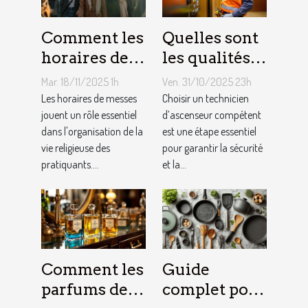
Comment les
Quelles sont
horaires de
les qualités à
messes
rechercher
Mar. 18/11/2025 1h
Ven. 31/10/2025 23h
facilitent la
chez un
Les horaires de messes
Choisir un technicien
vie des
jouent un rôle essentiel
technicien
d’ascenseur compétent
dans l'organisation de la
est une étape essentiel
pratiquants ?
d’ascenseur ?
vie religieuse des
pour garantir la sécurité
pratiquants....
et la...
Comment les
Guide
parfums des
complet pour