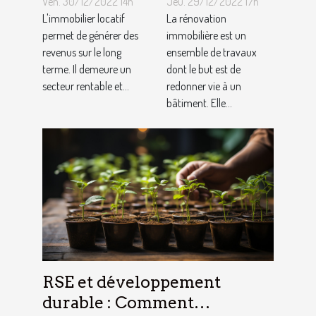
Ven. 30/12/2022 14h
Jeu. 29/12/2022 17h
?
rénovation
L'immobilier locatif
La rénovation
permet de générer des
immobilière
immobilière est un
revenus sur le long
ensemble de travaux
?
terme. Il demeure un
dont le but est de
secteur rentable et...
redonner vie à un
bâtiment. Elle...
RSE et développement
durable : Comment