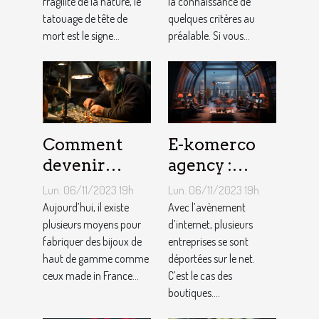
fragilité de la nature, le
la connaissance de
tatouage de tête de
quelques critères au
mort est le signe...
préalable. Si vous...
Comment
E-komerco
devenir
agency :
bijoutier-
qu’est-ce que
Lun. 06/11/2023 19h
Lun. 06/11/2023 19h
joaillier ?
c’est ?
Aujourd’hui, il existe
Avec l’avènement
plusieurs moyens pour
d’internet, plusieurs
fabriquer des bijoux de
entreprises se sont
haut de gamme comme
déportées sur le net.
ceux made in France...
C’est le cas des
boutiques....