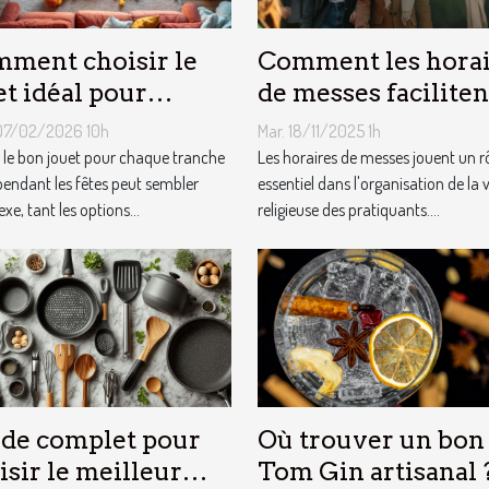
ment choisir le
Comment les horai
et idéal pour
de messes faciliten
que âge lors des
vie des pratiquants
07/02/2026 10h
Mar. 18/11/2025 1h
es ?
r le bon jouet pour chaque tranche
Les horaires de messes jouent un r
pendant les fêtes peut sembler
essentiel dans l'organisation de la v
e, tant les options...
religieuse des pratiquants....
de complet pour
Où trouver un bon
isir le meilleur
Tom Gin artisanal 