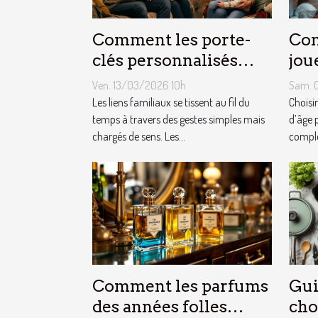
Comment les porte-
Com
clés personnalisés
jou
peuvent renforcer les
cha
Ven. 13/03/2026 10h
Sam. 
liens familiaux ?
fêt
Les liens familiaux se tissent au fil du
Choisi
temps à travers des gestes simples mais
d’âge 
chargés de sens. Les...
complex
Comment les parfums
Gui
des années folles
cho