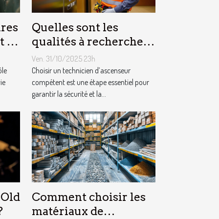
res
Quelles sont les
t la
qualités à rechercher
 ?
chez un technicien
Ven. 31/10/2025 23h
d’ascenseur ?
ôle
Choisir un technicien d’ascenseur
ie
compétent est une étape essentiel pour
garantir la sécurité et la...
 Old
Comment choisir les
?
matériaux de