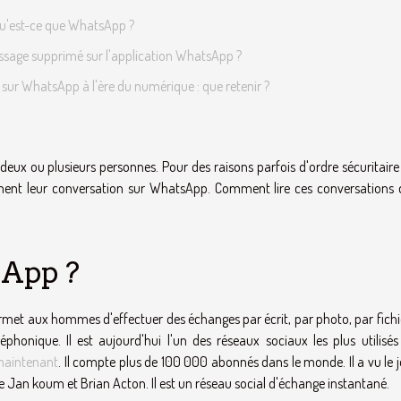
u'est-ce que WhatsApp ?
sage supprimé sur l'application WhatsApp ?
ur WhatsApp à l'ère du numérique : que retenir ?
deux ou plusieurs personnes. Pour des raisons parfois d'ordre sécuritaire
ment leur conversation sur WhatsApp. Comment lire ces conversations
sApp ?
et aux hommes d'effectuer des échanges par écrit, par photo, par fichie
honique. Il est aujourd'hui l'un des réseaux sociaux les plus utilisés
i maintenant
. Il compte plus de 100 000 abonnés dans le monde. Il a vu le 
de Jan koum et Brian Acton. Il est un réseau social d'échange instantané.