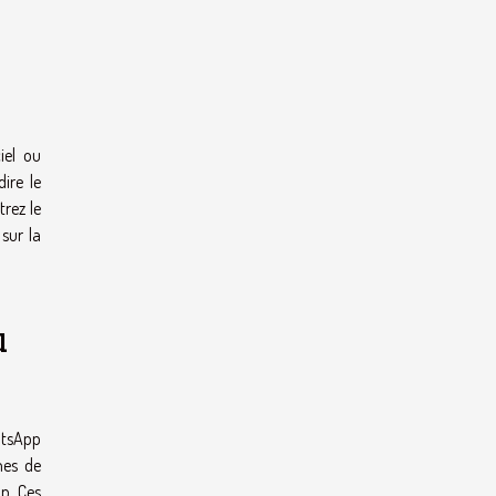
iel ou
ire le
trez le
sur la
u
atsApp
mes de
p. Ces