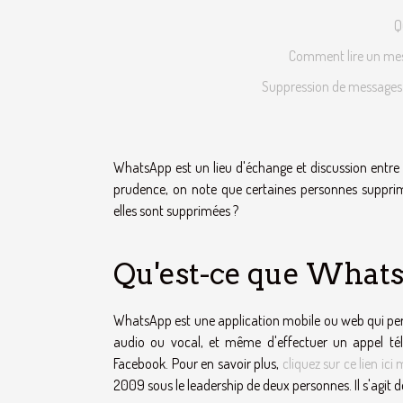
Q
Comment lire un mes
Suppression de messages s
WhatsApp est un lieu d'échange et discussion entre 
prudence, on note que certaines personnes suppri
elles sont supprimées ?
Qu'est-ce que What
WhatsApp est une application mobile ou web qui perm
audio ou vocal, et même d'effectuer un appel télép
Facebook. Pour en savoir plus,
cliquez sur ce lien ic
2009 sous le leadership de deux personnes. Il s'agit 