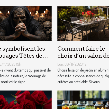
 symbolisent les
Comment faire le
ouages Têtes de
choix d’un salon d
t ?
jardin en aluminiu
6/11/2023 19h
Lun. 06/11/2023 19h
e vivant du temps qui passe et de
Choisir le salon de jardin en alumi
ilité de la nature, le tatouage de
nécessite la connaissance de quel
 mort est le signe...
critères au préalable. Si vous...