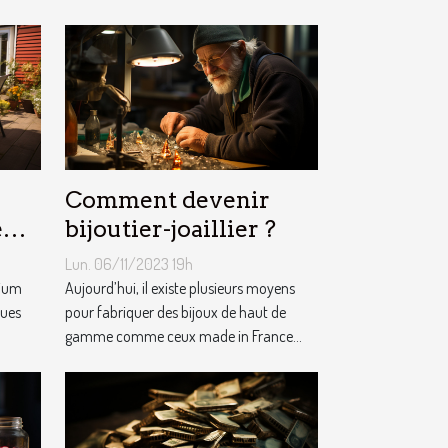
Comment devenir
e
bijoutier-joaillier ?
m ?
Lun. 06/11/2023 19h
nium
Aujourd’hui, il existe plusieurs moyens
ques
pour fabriquer des bijoux de haut de
gamme comme ceux made in France...