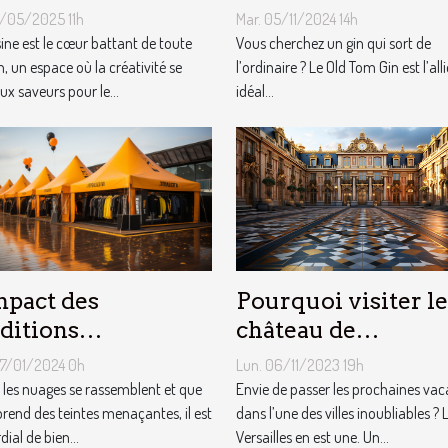
ipement de
3/05/2025 11h
Mar. 05/11/2024 14h
sine
sine est le cœur battant de toute
Vous cherchez un gin qui sort de
, un espace où la créativité se
l’ordinaire ? Le Old Tom Gin est l’alli
ux saveurs pour le...
idéal...
Pourquoi visiter le
mpact des
château de
ditions
Versailles ?
éorologiques sur
Lun. 06/11/2023 19h
07/01/2024 0h
choix des tentes
Envie de passer les prochaines va
les nuages se rassemblent et que
dans l’une des villes inoubliables ? 
licitaires
 prend des teintes menaçantes, il est
Versailles en est une. Un...
ial de bien...