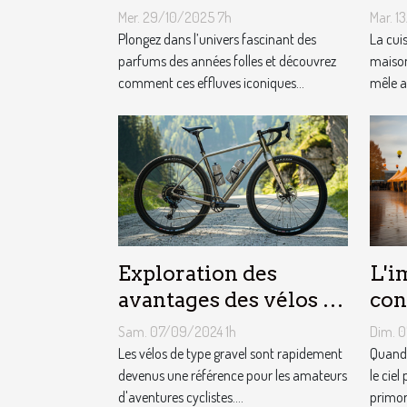
influencent-ils la
équ
Mer. 29/10/2025 7h
Mar. 1
mode moderne ?
cui
Plongez dans l’univers fascinant des
La cui
parfums des années folles et découvrez
maison
comment ces effluves iconiques...
mêle a
Exploration des
L'i
avantages des vélos de
con
type gravel pour les
mét
Sam. 07/09/2024 1h
Dim. 
aventuriers
le 
Les vélos de type gravel sont rapidement
Quand 
devenus une référence pour les amateurs
pub
le ciel
d'aventures cyclistes....
primord