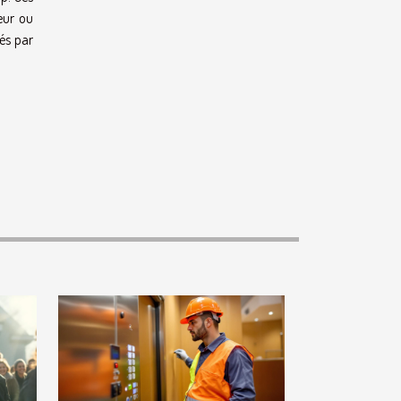
eur ou
és par