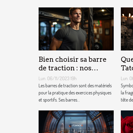
Bien choisir sa barre
Que
de traction : nos
Tat
conseils !
Mor
Lun. 06/11/2023 19h
Lun. 0
Les barres de traction sont des matériels
Symbol
pour la pratique des exercices physiques
la frag
et sportifs. Ses barres...
tête de