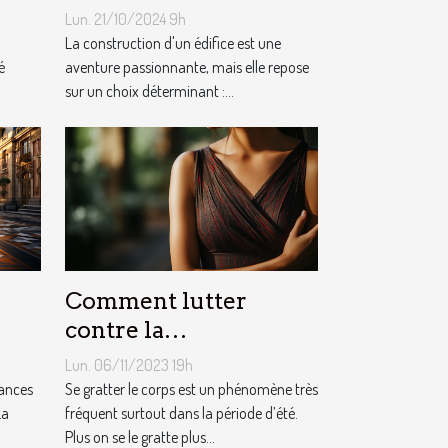
construction adaptés à
Lun. 21/10/2024 9h
votre projet
La construction d'un édifice est une
é
aventure passionnante, mais elle repose
sur un choix déterminant :...
Comment lutter
contre la
démangeaison ?
Lun. 06/11/2023 19h
cances
Se gratter le corps est un phénomène très
La
fréquent surtout dans la période d’été.
Plus on se le gratte plus...