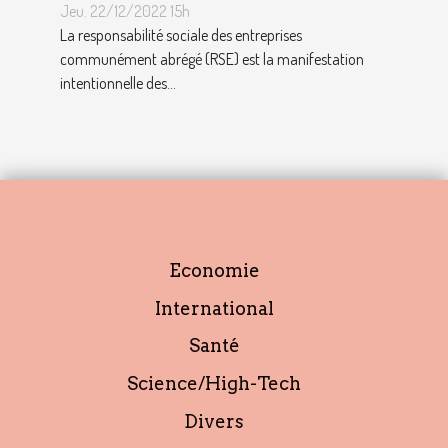
décrocher vite un emploi
Jeu. 22/12/2022 15h
avec ce profil ?
La responsabilité sociale des entreprises
communément abrégé (RSE) est la manifestation
intentionnelle des...
Economie
International
Santé
Science/High-Tech
Divers