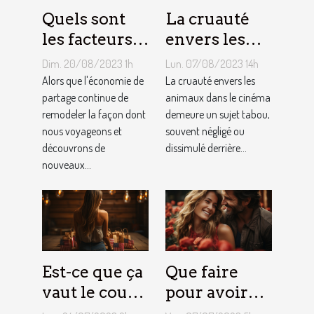
Quels sont
La cruauté
les facteurs
envers les
qui sous-
animaux
Dim. 20/08/2023 1h
Lun. 07/08/2023 14h
tendent la
dans le
Alors que l'économie de
La cruauté envers les
tarification
partage continue de
cinéma : un
animaux dans le cinéma
remodeler la façon dont
demeure un sujet tabou,
des services
sujet tabou
nous voyageons et
souvent négligé ou
de
découvrons de
dissimulé derrière...
conciergerie
nouveaux...
d'Airbnb ?
Est-ce que ça
Que faire
vaut le coup
pour avoir
de devenir
toujours la