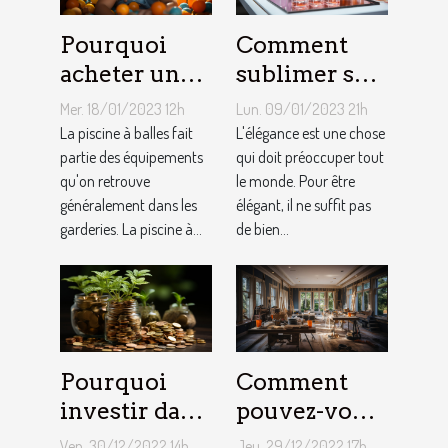
Pourquoi
Comment
acheter une
sublimer ses
piscine à
ongles ?
Mer. 18/01/2023 12h
Lun. 09/01/2023 21h
balles à son
La piscine à balles fait
L'élégance est une chose
bébé ?
partie des équipements
qui doit préoccuper tout
qu'on retrouve
le monde. Pour être
généralement dans les
élégant, il ne suffit pas
garderies. La piscine à...
de bien...
Pourquoi
Comment
investir dans
pouvez-vous
l'immobilier
faire une
Ven. 30/12/2022 14h
Jeu. 29/12/2022 17h