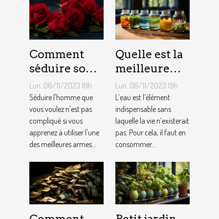
Comment
Quelle est la
séduire son
meilleure
homme ?
quantité
Lun. 06/11/2023 19h
Lun. 06/11/2023 19h
d’eau qu’il
Séduire l'homme que
L’eau est l’élément
vous voulez n'est pas
faut au
indispensable sans
compliqué si vous
laquelle la vie n’existerait
quotidien ?
apprenez à utiliser l'une
pas. Pour cela, il faut en
des meilleures armes...
consommer...