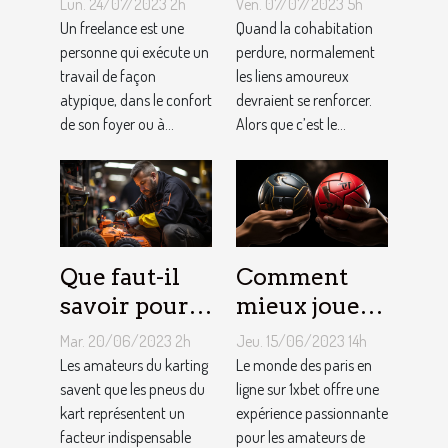
Lun. 24/07/2023 2h
Ven. 07/07/2023 5h
indépendant
vie rose en
Un freelance est une
Quand la cohabitation
?
personne qui exécute un
couple ?
perdure, normalement
travail de façon
les liens amoureux
atypique, dans le confort
devraient se renforcer.
de son foyer ou à...
Alors que c’est le...
Que faut-il
Comment
savoir pour
mieux jouer
un meilleur
pour gagner
Mar. 20/06/2023 2h
Jeu. 15/06/2023 14h
ajustement
au jeu
Les amateurs du karting
Le monde des paris en
de la
savent que les pneus du
1XBET ?
ligne sur 1xbet offre une
kart représentent un
expérience passionnante
pression des
facteur indispensable
pour les amateurs de