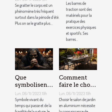
nos
Les barres de
Se gratter le corps est un
traction sont des
conseils !
phénomène très fréquent
matériels pour la
surtout dans la période d’été.
pratique des
Plus on se le gratte plus...
exercices physiques
et sportifs. Ses
barres...
Que
Comment
symbolisent
faire le choix
les Tatouages
d’un salon de
Lun. 06/11/2023 19h
Lun. 06/11/2023 19h
Têtes de
jardin en
Symbole vivant du
Choisir le salon de jardin
Mort ?
temps qui passe et de la
aluminium ?
en aluminium nécessite
fragilité de la nature, le
la connaissance de