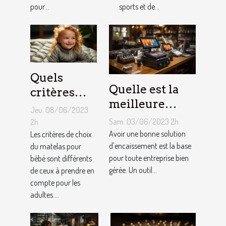
pneus de
pour...
sports et de...
Kart ?
Quels
Quelle est la
critères
meilleure
pour
Jeu. 08/06/2023
solution
choisir un
Sam. 03/06/2023 2h
2h
d'encaissement
Avoir une bonne solution
matelas de
Les critères de choix
pour votre
d'encaissement est la base
du matelas pour
bébé ?
pour toute entreprise bien
bébé sont différents
entreprise ?
gérée. Un outil...
de ceux à prendre en
compte pour les
adultes....