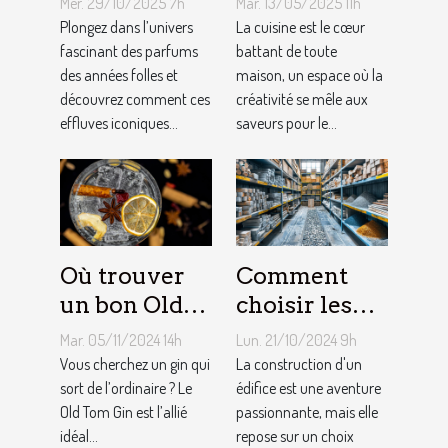
Mer. 29/10/2025 7h
Mar. 13/05/2025 11h
influencent-
meilleur
Plongez dans l’univers
La cuisine est le cœur
ils la mode
fascinant des parfums
équipement
battant de toute
des années folles et
maison, un espace où la
moderne ?
de cuisine
découvrez comment ces
créativité se mêle aux
effluves iconiques...
saveurs pour le...
Où trouver
Comment
un bon Old
choisir les
Tom Gin
matériaux de
Mar. 05/11/2024 14h
Lun. 21/10/2024 9h
artisanal ?
construction
Vous cherchez un gin qui
La construction d'un
sort de l’ordinaire ? Le
adaptés à
édifice est une aventure
Old Tom Gin est l’allié
passionnante, mais elle
votre projet
idéal...
repose sur un choix