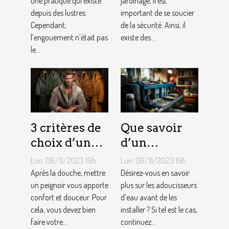
une pratique qui existe
jardinage ?
jardinage, il est
depuis des lustres.
important de se soucier
Cependant,
de la sécurité. Ainsi, il
l’engouement n’était pas
existe des...
le...
3 critères de
Que savoir
choix d’un
d’un
peignoir de
adoucisseur
Lun. 06/11/2023 19h
Lun. 06/11/2023 19h
bain pour
d’eau ?
Après la douche, mettre
Désirez-vous en savoir
homme ?
un peignoir vous apporte
plus sur les adoucisseurs
confort et douceur. Pour
d’eau avant de les
cela, vous devez bien
installer ? Si tel est le cas,
faire votre...
continuez...