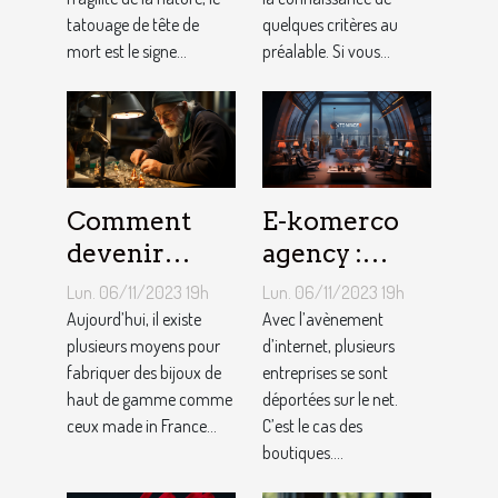
tatouage de tête de
quelques critères au
mort est le signe...
préalable. Si vous...
Comment
E-komerco
devenir
agency :
bijoutier-
qu’est-ce que
Lun. 06/11/2023 19h
Lun. 06/11/2023 19h
joaillier ?
c’est ?
Aujourd’hui, il existe
Avec l’avènement
plusieurs moyens pour
d’internet, plusieurs
fabriquer des bijoux de
entreprises se sont
haut de gamme comme
déportées sur le net.
ceux made in France...
C’est le cas des
boutiques....