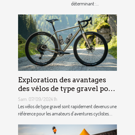
déterminant :...
Exploration des avantages
des vélos de type gravel pour
les aventuriers
Sam. 07/09/2024 1h
Les vélos de type gravel sont rapidement devenus une
référence pour les amateurs d'aventures cyclistes....