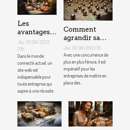
Les
Comment
avantages
agrandir sa
de faire
Jeu. 01/06/2023
notoriété
appel à un
Jeu. 01/06/2023 3h
23h
locale et
Avec une concurrence de
spécialiste
Dans le monde
fidéliser sa
plus en plus féroce, il est
connecté actuel, un
de
impératif pour les
site web est
clientèle grâce
conception
entreprises de mettre en
indispensable pour
aux outils du
de site web
place des...
toute entreprise qui
référencement
aspire à une réussite...
local ?