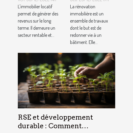
?
rénovation
L'immobilier locatif
La rénovation
permet de générer des
immobilière
immobilière est un
revenus sur le long
ensemble de travaux
?
terme. Il demeure un
dont le but est de
secteur rentable et...
redonner vie à un
bâtiment. Elle...
RSE et développement
durable : Comment