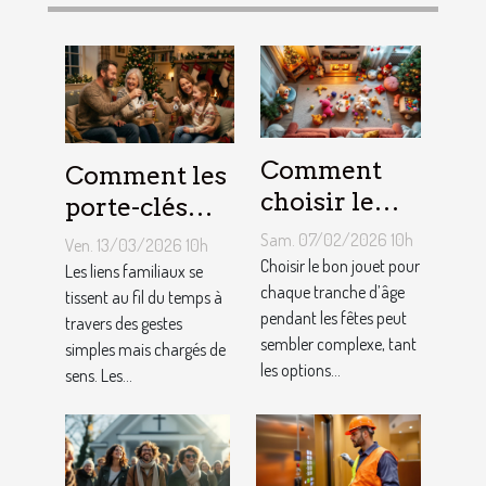
Comment
Comment les
choisir le
porte-clés
jouet idéal
personnalisés
Sam. 07/02/2026 10h
Ven. 13/03/2026 10h
pour chaque
peuvent
Choisir le bon jouet pour
Les liens familiaux se
âge lors des
chaque tranche d’âge
renforcer les
tissent au fil du temps à
pendant les fêtes peut
travers des gestes
fêtes ?
liens
sembler complexe, tant
simples mais chargés de
familiaux ?
les options...
sens. Les...