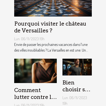
Pourquoi visiter le château
de Versailles ?
Lun. 06/11/2023 19h
Envie de passer les prochaines vacances dans l’une
des villes inoubliables ? La Versailles en est une. Un...
Bien
choisir sa
Comment
barre de
lutter contre la
Lun. 06/11/2023
traction :
démangeaison ?
19h
Lun. 06/11/2023 19h