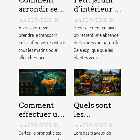
Comment
Petit jardin
arrondir ses
d’intérieur :
fins du mois
comment en
Lun. 06/11/2023 19h
Lun. 06/11/2023 19h
avec
créer chez
Vivre sans devoir
Généralement en hiver
l’internet ?
prendre le transport
soi ?
on ressent une absence
collectif ou votre voiture
de l’expression naturelle.
tous les matins pour
Cela explique que les
aller chercher...
plantes vertes...
Comment
Quels sont
effectuer un
les
pronostic en
équipements
Lun. 06/11/2023 19h
Lun. 06/11/2023 19h
ligne ?
pour le
Certes, le pronostic est
Lors des travaux de