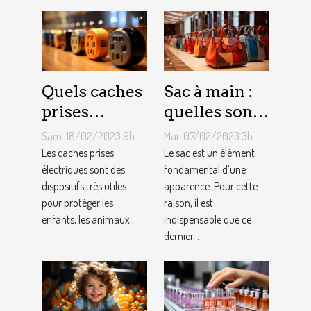
Quels caches
Sac à main :
prises
quelles sont
électriques
les astuces
Sam. 18/02/2023 9h
Mar. 07/02/2023 3h
choisir ?
pour faire un
Les caches prises
Le sac est un élément
électriques sont des
choix
fondamental d'une
dispositifs très utiles
apparence. Pour cette
approprié ?
pour protéger les
raison, il est
enfants, les animaux...
indispensable que ce
dernier...