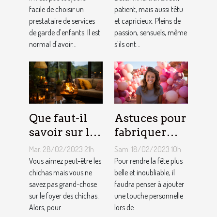
une
facile de choisir un
comment
patient, mais aussi têtu
prestataire de services
et capricieux. Pleins de
assistante
sont les gens
de garde d'enfants. Il est
passion, sensuels, même
maternelle ?
du Taureau ?
normal d'avoir...
s'ils ont...
Que faut-il
Astuces pour
savoir sur le
fabriquer
foyer chicha
une arche de
Mar. 28/02/2023 21h
Sam. 18/02/2023 10h
?
ballons
Vous aimez peut-être les
Pour rendre la fête plus
chichas mais vous ne
belle et inoubliable, il
savez pas grand-chose
faudra penser à ajouter
sur le foyer des chichas.
une touche personnelle
Alors, pour...
lors de...