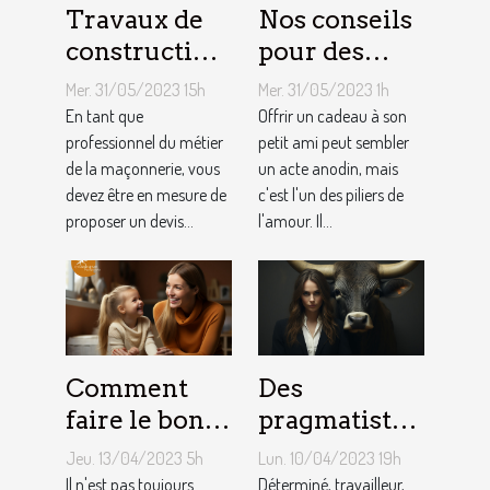
Travaux de
Nos conseils
construction
pour des
d’une maison
cadeaux
Mer. 31/05/2023 15h
Mer. 31/05/2023 1h
: Comment
idéaux et
En tant que
Offrir un cadeau à son
établir le
professionnel du métier
originaux
petit ami peut sembler
de la maçonnerie, vous
un acte anodin, mais
devis avec un
pour votre
devez être en mesure de
c'est l'un des piliers de
artisan
petit ami
proposer un devis...
l'amour. Il...
maçon ?
Comment
Des
faire le bon
pragmatistes
choix entre
imaginatifs
Jeu. 13/04/2023 5h
Lun. 10/04/2023 19h
une crèche et
et patients :
Il n'est pas toujours
Déterminé, travailleur,