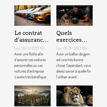
Le contrat
Quels
d’assurance
exercices
auto par
pouvez-vous
Lun. 06/11/2023 19h
Lun. 06/11/2023 19h
flotte : est-il
faire avec un
Avoir une flotte afin
Avoir un ballon de gym
si
d’assurer ces voitures
ballon de
est une très bonne
personnelles ou ces
chose. Cependant, vous
bénéfique ?
gym ?
voitures d’entreprise
devez savoir à quelle fin
s’avère très bénéfique...
l’utiliser avant...