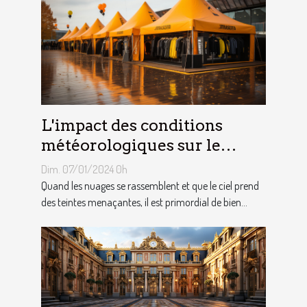
L'impact des conditions
météorologiques sur le
choix des tentes publicitaires
Dim. 07/01/2024 0h
Quand les nuages se rassemblent et que le ciel prend
des teintes menaçantes, il est primordial de bien...