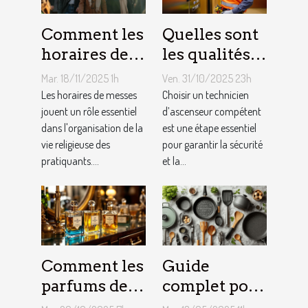
Comment les
Quelles sont
horaires de
les qualités à
messes
rechercher
Mar. 18/11/2025 1h
Ven. 31/10/2025 23h
facilitent la
chez un
Les horaires de messes
Choisir un technicien
vie des
jouent un rôle essentiel
technicien
d’ascenseur compétent
dans l'organisation de la
est une étape essentiel
pratiquants ?
d’ascenseur ?
vie religieuse des
pour garantir la sécurité
pratiquants....
et la...
Comment les
Guide
parfums des
complet pour
années folles
choisir le