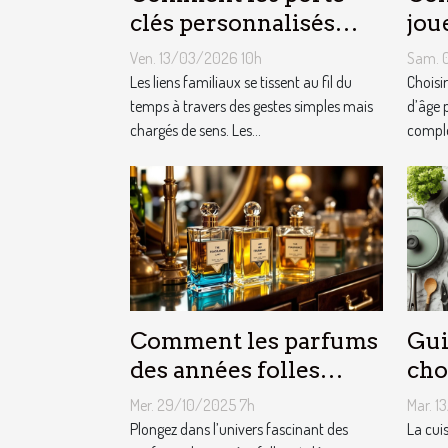
clés personnalisés
jou
peuvent renforcer les
cha
Ven. 13/03/2026 10h
Sam. 
liens familiaux ?
fêt
Les liens familiaux se tissent au fil du
Choisi
temps à travers des gestes simples mais
d’âge 
chargés de sens. Les...
complex
Comment les parfums
Gui
des années folles
cho
influencent-ils la
équ
Mer. 29/10/2025 7h
Mar. 1
mode moderne ?
cui
Plongez dans l’univers fascinant des
La cui