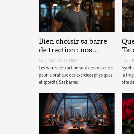
Bien choisir sa barre
Que
de traction : nos
Tat
conseils !
Mor
Lun. 06/11/2023 19h
Lun. 0
Les barres de traction sont des matériels
Symbol
pour la pratique des exercices physiques
la frag
et sportifs. Ses barres...
tête de