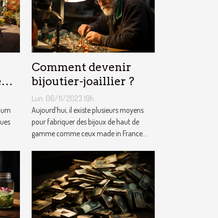
Comment devenir
e
bijoutier-joaillier ?
m ?
Lun. 06/11/2023 19h
nium
Aujourd’hui, il existe plusieurs moyens
ques
pour fabriquer des bijoux de haut de
gamme comme ceux made in France...