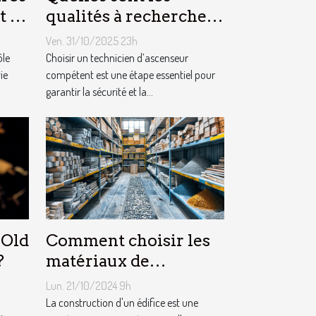
t la
qualités à rechercher
 ?
chez un technicien
Ven. 31/10/2025 23h
d’ascenseur ?
ôle
Choisir un technicien d’ascenseur
ie
compétent est une étape essentiel pour
garantir la sécurité et la...
 Old
Comment choisir les
?
matériaux de
construction adaptés à
Lun. 21/10/2024 9h
votre projet
La construction d'un édifice est une