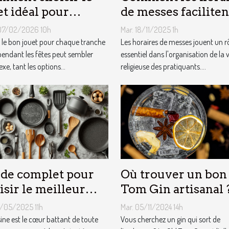
et idéal pour
de messes faciliten
que âge lors des
vie des pratiquants
07/02/2026 10h
Mar. 18/11/2025 1h
es ?
r le bon jouet pour chaque tranche
Les horaires de messes jouent un r
pendant les fêtes peut sembler
essentiel dans l'organisation de la v
e, tant les options...
religieuse des pratiquants....
de complet pour
Où trouver un bon
isir le meilleur
Tom Gin artisanal 
ipement de
3/05/2025 11h
Mar. 05/11/2024 14h
sine
sine est le cœur battant de toute
Vous cherchez un gin qui sort de