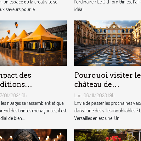
, un espace où la créativité se
l’ordinaire ? Le Old Tom Gin est l’alli
ux saveurs pour le...
idéal...
Pourquoi visiter le
mpact des
château de
ditions
Versailles ?
éorologiques sur
Lun. 06/11/2023 19h
07/01/2024 0h
choix des tentes
Envie de passer les prochaines va
les nuages se rassemblent et que
dans l’une des villes inoubliables ? 
licitaires
 prend des teintes menaçantes, il est
Versailles en est une. Un...
ial de bien...