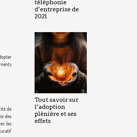
téléphonie
d’entreprise de
2021
dopter
ements
Tout savoir sur
l’adoption
rité de
plénière et ses
ir des
effets
ec les
ducatif