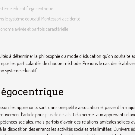
stème éducatif égocentrique
ans le système éducatif Montessori accidenté
utonome avivée et parfois caractérielle
icultés à déterminer la philosophie du mode d’éducation qu’on souhaite a
ompte les particularités de chaque méthode. Prenons le cas des établiss
n système éducatif.
 égocentrique
ssori, les apprenants sont dans une petite association et passent la majo
ntivement l’article pour
plus de détails
. Cela permet aux apprenants d’avo
tences sociales, mais parfois d’avoir des relations amicales solides av
 disposition des enfants les activités sociales très limitées. L’univers é