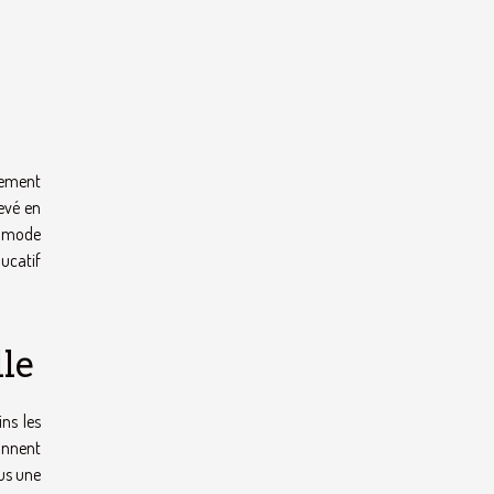
vement
levé en
e mode
ucatif
lle
ns les
ionnent
ous une