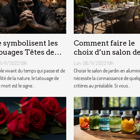
 symbolisent les
Comment faire le
ouages Têtes de
choix d’un salon d
t ?
jardin en aluminiu
6/11/2023 19h
Lun. 06/11/2023 19h
e vivant du temps qui passe et de
Choisir le salon de jardin en alumi
ilité de la nature, le tatouage de
nécessite la connaissance de quel
 mort est le signe...
critères au préalable. Si vous...