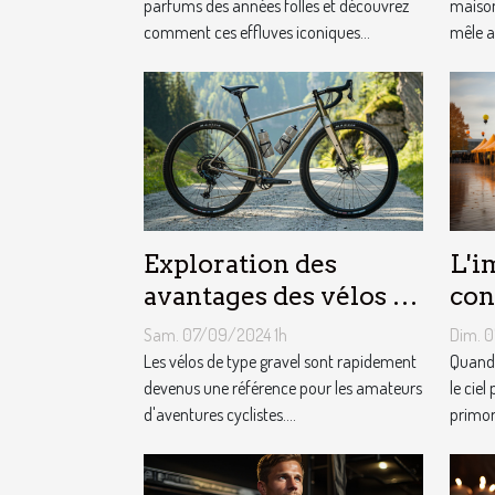
parfums des années folles et découvrez
maison
comment ces effluves iconiques...
mêle a
Exploration des
L'i
avantages des vélos de
con
type gravel pour les
mét
Sam. 07/09/2024 1h
Dim. 
aventuriers
le 
Les vélos de type gravel sont rapidement
Quand 
devenus une référence pour les amateurs
pub
le ciel
d'aventures cyclistes....
primord