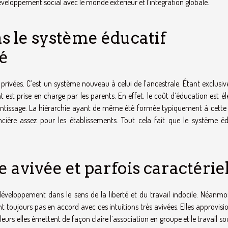
veloppement social avec le monde extérieur et l’intégration globale.
ns le système éducatif
é
privées. C’est un système nouveau à celui de l’ancestrale. Étant exclusi
nt est prise en charge par les parents. En effet, le coût d’éducation est é
prentissage. La hiérarchie ayant de même été formée typiquement à cett
cière assez pour les établissements. Tout cela fait que le système éd
 avivée et parfois caractérie
veloppement dans le sens de la liberté et du travail indocile. Néanmoi
t toujours pas en accord avec ces intuitions très avivées. Elles approvis
illeurs elles émettent de façon claire l’association en groupe et le travail s