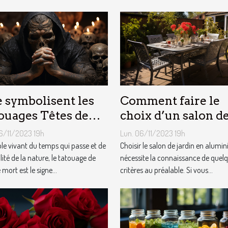
 symbolisent les
Comment faire le
ouages Têtes de
choix d’un salon d
t ?
jardin en aluminiu
6/11/2023 19h
Lun. 06/11/2023 19h
e vivant du temps qui passe et de
Choisir le salon de jardin en alumi
ilité de la nature, le tatouage de
nécessite la connaissance de quel
 mort est le signe...
critères au préalable. Si vous...