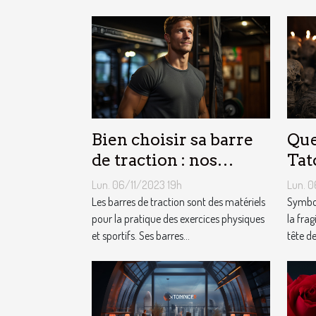
Bien choisir sa barre
Que
de traction : nos
Tat
conseils !
Mor
Lun. 06/11/2023 19h
Lun. 0
Les barres de traction sont des matériels
Symbol
pour la pratique des exercices physiques
la frag
et sportifs. Ses barres...
tête de