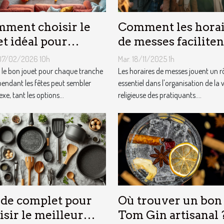
ment choisir le
Comment les horai
et idéal pour
de messes faciliten
que âge lors des
vie des pratiquants
07/02/2026 10h
Mar. 18/11/2025 1h
es ?
r le bon jouet pour chaque tranche
Les horaires de messes jouent un r
pendant les fêtes peut sembler
essentiel dans l'organisation de la v
e, tant les options...
religieuse des pratiquants....
de complet pour
Où trouver un bon
isir le meilleur
Tom Gin artisanal 