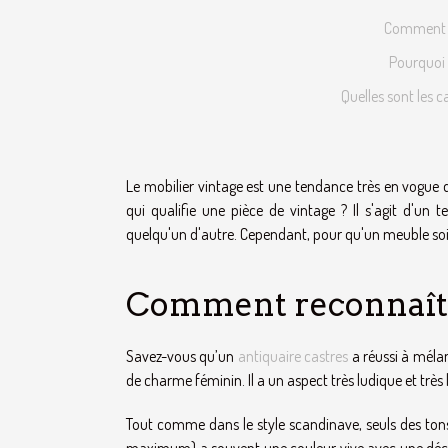
Comment r
Pourquoi l
Quelles sont les c
Le mobilier vintage est une tendance très en vogue 
qui qualifie une pièce de vintage ? Il s'agit d'u
quelqu'un d'autre. Cependant, pour qu'un meuble soit
Comment reconnaîtr
Savez-vous qu’un
antiquaire castres
a réussi à mélan
de charme féminin. Il a un aspect très ludique et très 
Tout comme dans le style scandinave, seuls des tons d
maximum) a souvent une couleur vive avec une décora