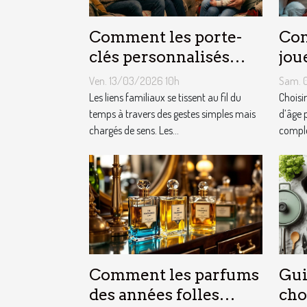
Comment les porte-
Com
clés personnalisés
jou
peuvent renforcer les
cha
Ven. 13/03/2026 10h
Sam. 
liens familiaux ?
fêt
Les liens familiaux se tissent au fil du
Choisi
temps à travers des gestes simples mais
d’âge 
chargés de sens. Les...
complex
Comment les parfums
Gui
des années folles
cho