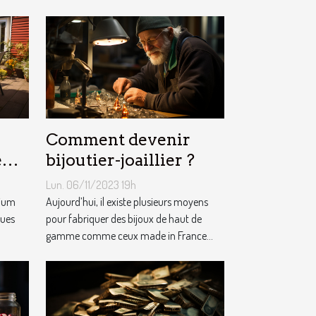
Comment devenir
e
bijoutier-joaillier ?
m ?
Lun. 06/11/2023 19h
nium
Aujourd’hui, il existe plusieurs moyens
ques
pour fabriquer des bijoux de haut de
gamme comme ceux made in France...