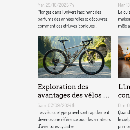
influencent-ils la
équ
Mer. 29/10/2025 7h
Mar. 1
mode moderne ?
cui
Plongez dans l’univers fascinant des
La cui
parfums des années folles et découvrez
maison
comment ces effluves iconiques...
mêle a
Exploration des
L'i
avantages des vélos de
con
type gravel pour les
mét
Sam. 07/09/2024 1h
Dim. 
aventuriers
le 
Les vélos de type gravel sont rapidement
Quand 
devenus une référence pour les amateurs
pub
le ciel
d'aventures cyclistes....
primord