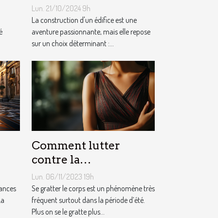
construction adaptés à
Lun. 21/10/2024 9h
votre projet
La construction d'un édifice est une
é
aventure passionnante, mais elle repose
sur un choix déterminant :...
Comment lutter
contre la
démangeaison ?
Lun. 06/11/2023 19h
cances
Se gratter le corps est un phénomène très
La
fréquent surtout dans la période d’été.
Plus on se le gratte plus...