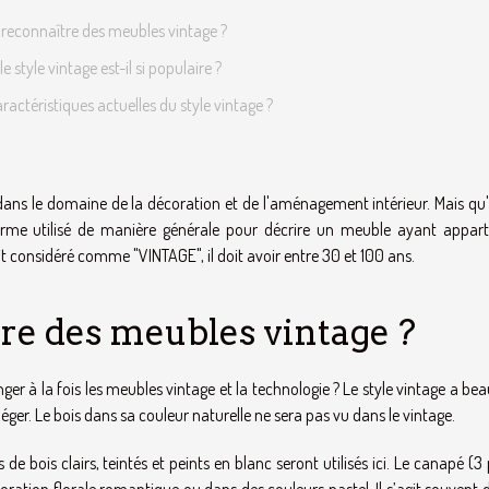
econnaître des meubles vintage ?
e style vintage est-il si populaire ?
aractéristiques actuelles du style vintage ?
dans le domaine de la décoration et de l'aménagement intérieur. Mais qu'
n terme utilisé de manière générale pour décrire un meuble ayant appar
 considéré comme "VINTAGE", il doit avoir entre 30 et 100 ans.
e des meubles vintage ?
ger à la fois les meubles vintage et la technologie ? Le style vintage a b
léger. Le bois dans sa couleur naturelle ne sera pas vu dans le vintage.
e bois clairs, teintés et peints en blanc seront utilisés ici. Le canapé (3
tion florale romantique ou dans des couleurs pastel. Il s’agit souvent d