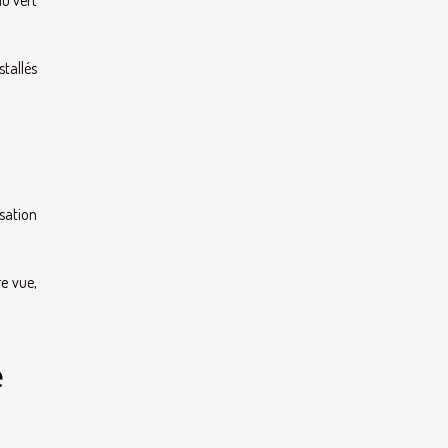
stallés
nsation
re vue,
e