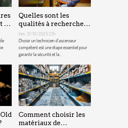
res
Quelles sont les
t la
qualités à rechercher
 ?
chez un technicien
Ven. 31/10/2025 23h
d’ascenseur ?
ôle
Choisir un technicien d’ascenseur
ie
compétent est une étape essentiel pour
garantir la sécurité et la...
 Old
Comment choisir les
?
matériaux de