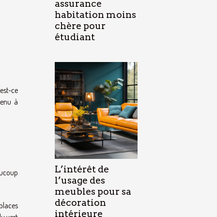
assurance
habitation moins
chère pour
étudiant
est-ce
tenu à
L’intérêt de
eaucoup
l’usage des
meubles pour sa
décoration
 places
intérieure
u vert