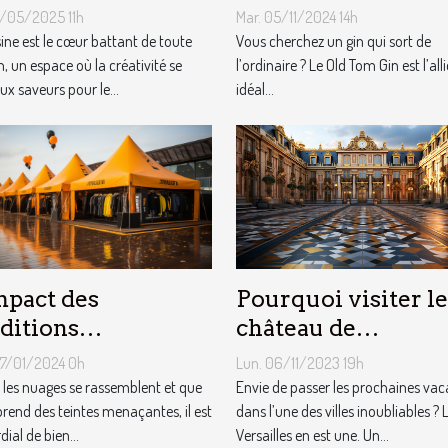
ipement de
3/05/2025 11h
Mar. 05/11/2024 14h
sine
sine est le cœur battant de toute
Vous cherchez un gin qui sort de
, un espace où la créativité se
l’ordinaire ? Le Old Tom Gin est l’alli
ux saveurs pour le...
idéal...
Pourquoi visiter le
mpact des
château de
ditions
Versailles ?
éorologiques sur
Lun. 06/11/2023 19h
07/01/2024 0h
choix des tentes
Envie de passer les prochaines va
les nuages se rassemblent et que
dans l’une des villes inoubliables ? 
licitaires
 prend des teintes menaçantes, il est
Versailles en est une. Un...
ial de bien...