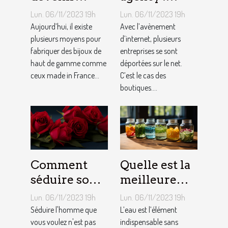
bijoutier-
qu’est-ce que
Lun. 06/11/2023 19h
Lun. 06/11/2023 19h
joaillier ?
c’est ?
Aujourd’hui, il existe
Avec l’avènement
plusieurs moyens pour
d’internet, plusieurs
fabriquer des bijoux de
entreprises se sont
haut de gamme comme
déportées sur le net.
ceux made in France...
C’est le cas des
boutiques....
Comment
Quelle est la
séduire son
meilleure
homme ?
quantité
Lun. 06/11/2023 19h
Lun. 06/11/2023 19h
d’eau qu’il
Séduire l'homme que
L’eau est l’élément
vous voulez n'est pas
faut au
indispensable sans