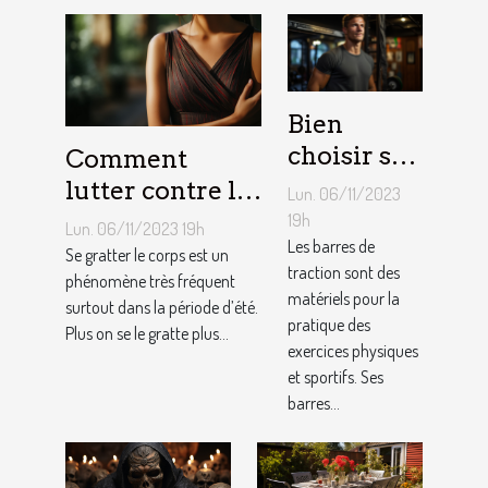
Bien
choisir sa
Comment
barre de
lutter contre la
Lun. 06/11/2023
traction :
démangeaison ?
19h
Lun. 06/11/2023 19h
nos
Les barres de
Se gratter le corps est un
traction sont des
conseils !
phénomène très fréquent
matériels pour la
surtout dans la période d’été.
pratique des
Plus on se le gratte plus...
exercices physiques
et sportifs. Ses
barres...