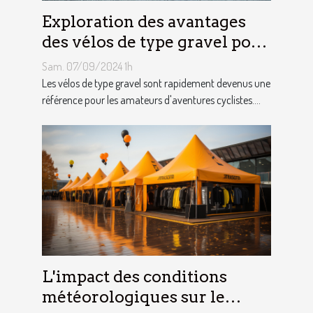
Exploration des avantages
des vélos de type gravel pour
les aventuriers
Sam. 07/09/2024 1h
Les vélos de type gravel sont rapidement devenus une
référence pour les amateurs d'aventures cyclistes....
L'impact des conditions
météorologiques sur le