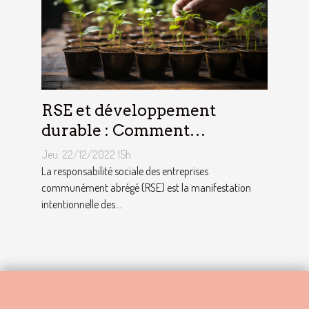
RSE et développement
durable : Comment
décrocher vite un emploi
Jeu. 22/12/2022 15h
avec ce profil ?
La responsabilité sociale des entreprises
communément abrégé (RSE) est la manifestation
intentionnelle des...