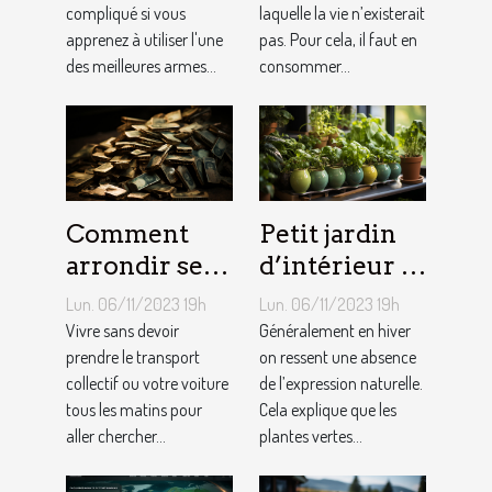
compliqué si vous
laquelle la vie n’existerait
quotidien ?
apprenez à utiliser l'une
pas. Pour cela, il faut en
des meilleures armes...
consommer...
Comment
Petit jardin
arrondir ses
d’intérieur :
fins du mois
comment en
Lun. 06/11/2023 19h
Lun. 06/11/2023 19h
avec
créer chez
Vivre sans devoir
Généralement en hiver
l’internet ?
prendre le transport
soi ?
on ressent une absence
collectif ou votre voiture
de l’expression naturelle.
tous les matins pour
Cela explique que les
aller chercher...
plantes vertes...