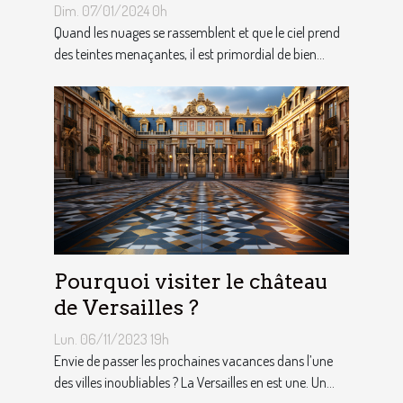
choix des tentes publicitaires
Dim. 07/01/2024 0h
Quand les nuages se rassemblent et que le ciel prend
des teintes menaçantes, il est primordial de bien...
Pourquoi visiter le château
de Versailles ?
Lun. 06/11/2023 19h
Envie de passer les prochaines vacances dans l’une
des villes inoubliables ? La Versailles en est une. Un...