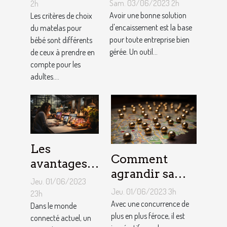
solution
choisir un
Sam. 03/06/2023 2h
2h
d'encaissement
Avoir une bonne solution
matelas de
Les critères de choix
pour votre
d'encaissement est la base
du matelas pour
bébé ?
pour toute entreprise bien
bébé sont différents
entreprise ?
gérée. Un outil...
de ceux à prendre en
compte pour les
adultes....
Les
Comment
avantages
agrandir sa
de faire
Jeu. 01/06/2023
notoriété
appel à un
Jeu. 01/06/2023 3h
23h
locale et
Avec une concurrence de
spécialiste
Dans le monde
fidéliser sa
plus en plus féroce, il est
connecté actuel, un
de