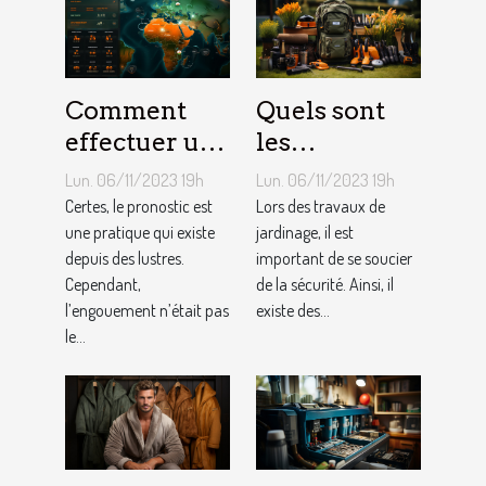
Comment
Quels sont
effectuer un
les
pronostic en
équipements
Lun. 06/11/2023 19h
Lun. 06/11/2023 19h
ligne ?
pour le
Certes, le pronostic est
Lors des travaux de
une pratique qui existe
jardinage ?
jardinage, il est
depuis des lustres.
important de se soucier
Cependant,
de la sécurité. Ainsi, il
l’engouement n’était pas
existe des...
le...