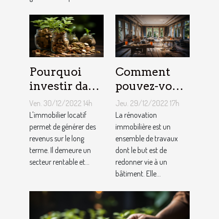
Pourquoi
Comment
investir dans
pouvez-vous
l'immobilier
faire une
Ven. 30/12/2022 14h
Jeu. 29/12/2022 17h
?
rénovation
L'immobilier locatif
La rénovation
permet de générer des
immobilière
immobilière est un
revenus sur le long
ensemble de travaux
?
terme. Il demeure un
dont le but est de
secteur rentable et...
redonner vie à un
bâtiment. Elle...