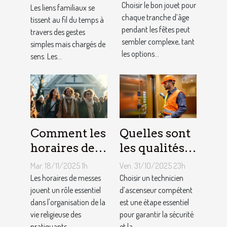
pour chaque
peuvent
Choisir le bon jouet pour
Les liens familiaux se
âge lors des
chaque tranche d’âge
renforcer les
tissent au fil du temps à
pendant les fêtes peut
travers des gestes
fêtes ?
liens
sembler complexe, tant
simples mais chargés de
familiaux ?
les options...
sens. Les...
Comment les
Quelles sont
horaires de
les qualités à
messes
rechercher
Mar. 18/11/2025 1h
Ven. 31/10/2025 23h
facilitent la
chez un
Les horaires de messes
Choisir un technicien
vie des
jouent un rôle essentiel
technicien
d’ascenseur compétent
dans l'organisation de la
est une étape essentiel
pratiquants ?
d’ascenseur ?
vie religieuse des
pour garantir la sécurité
pratiquants....
et la...