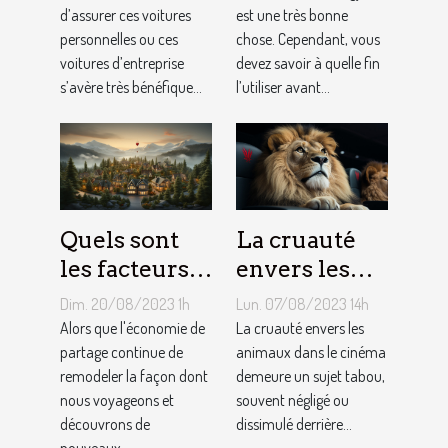
si
d’assurer ces voitures
ballon de
est une très bonne
personnelles ou ces
chose. Cependant, vous
bénéfique ?
gym ?
voitures d’entreprise
devez savoir à quelle fin
s’avère très bénéfique...
l’utiliser avant...
Quels sont
La cruauté
les facteurs
envers les
qui sous-
animaux
Dim. 20/08/2023 1h
Lun. 07/08/2023 14h
tendent la
dans le
Alors que l'économie de
La cruauté envers les
tarification
partage continue de
cinéma : un
animaux dans le cinéma
remodeler la façon dont
demeure un sujet tabou,
des services
sujet tabou
nous voyageons et
souvent négligé ou
de
découvrons de
dissimulé derrière...
conciergerie