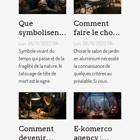
Que
Comment
symbolisent
faire le choix
les Tatouages
d’un salon de
Lun. 06/11/2023 19h
Lun. 06/11/2023 19h
Têtes de
jardin en
Symbole vivant du
Choisir le salon de jardin
Mort ?
temps qui passe et de la
aluminium ?
en aluminium nécessite
fragilité de la nature, le
la connaissance de
tatouage de tête de
quelques critères au
mort est le signe...
préalable. Si vous...
Comment
E-komerco
devenir
agency :