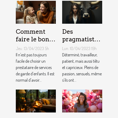
Comment
Des
faire le bon
pragmatistes
choix entre
imaginatifs
Jeu. 13/04/2023 5h
Lun. 10/04/2023 19h
une crèche et
et patients :
Il n'est pas toujours
Déterminé, travailleur,
une
facile de choisir un
comment
patient, mais aussi têtu
prestataire de services
et capricieux. Pleins de
assistante
sont les gens
de garde d'enfants. Il est
passion, sensuels, même
maternelle ?
du Taureau ?
normal d'avoir...
s'ils ont...