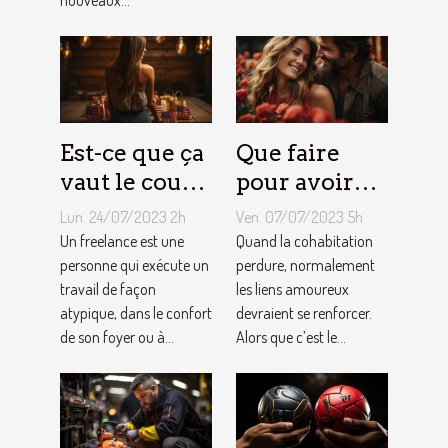
nouveaux...
d'Airbnb ?
Est-ce que ça
Que faire
vaut le coup
pour avoir
de devenir
toujours la
Lun. 24/07/2023 2h
Ven. 07/07/2023 5h
indépendant
vie rose en
Un freelance est une
Quand la cohabitation
?
personne qui exécute un
couple ?
perdure, normalement
travail de façon
les liens amoureux
atypique, dans le confort
devraient se renforcer.
de son foyer ou à...
Alors que c’est le...