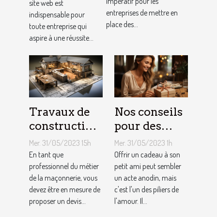
impératif pour les
site web est
clientèle grâce
conception
entreprises de mettre en
indispensable pour
aux outils du
de site web
place des...
toute entreprise qui
référencement
aspire à une réussite...
local ?
Travaux de
Nos conseils
construction
pour des
d’une maison
cadeaux
Mer. 31/05/2023 15h
Mer. 31/05/2023 1h
: Comment
idéaux et
En tant que
Offrir un cadeau à son
établir le
professionnel du métier
originaux
petit ami peut sembler
de la maçonnerie, vous
un acte anodin, mais
devis avec un
pour votre
devez être en mesure de
c'est l'un des piliers de
artisan
petit ami
proposer un devis...
l'amour. Il...
maçon ?