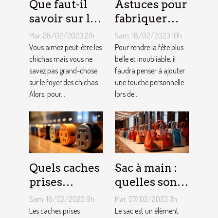
Que faut-il
Astuces pour
savoir sur le
fabriquer
foyer chicha
une arche de
Mar. 28/02/2023 21h
Sam. 18/02/2023 10h
?
ballons
Vous aimez peut-être les
Pour rendre la fête plus
chichas mais vous ne
belle et inoubliable, il
savez pas grand-chose
faudra penser à ajouter
sur le foyer des chichas.
une touche personnelle
Alors, pour...
lors de...
Quels caches
Sac à main :
prises
quelles sont
électriques
les astuces
Sam. 18/02/2023 9h
Mar. 07/02/2023 3h
choisir ?
pour faire un
Les caches prises
Le sac est un élément