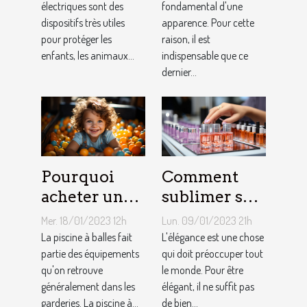
électriques sont des
choix
fondamental d'une
dispositifs très utiles
apparence. Pour cette
approprié ?
pour protéger les
raison, il est
enfants, les animaux...
indispensable que ce
dernier...
Pourquoi
Comment
acheter une
sublimer ses
piscine à
ongles ?
Mer. 18/01/2023 12h
Lun. 09/01/2023 21h
balles à son
La piscine à balles fait
L'élégance est une chose
bébé ?
partie des équipements
qui doit préoccuper tout
qu'on retrouve
le monde. Pour être
généralement dans les
élégant, il ne suffit pas
garderies. La piscine à...
de bien...