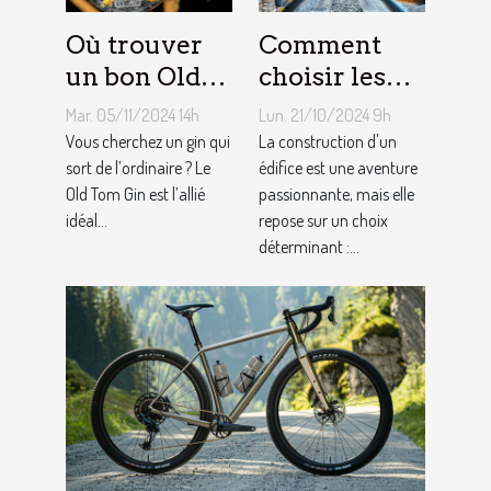
Où trouver
Comment
un bon Old
choisir les
Tom Gin
matériaux de
Mar. 05/11/2024 14h
Lun. 21/10/2024 9h
artisanal ?
construction
Vous cherchez un gin qui
La construction d'un
sort de l’ordinaire ? Le
adaptés à
édifice est une aventure
Old Tom Gin est l’allié
passionnante, mais elle
votre projet
idéal...
repose sur un choix
déterminant :...