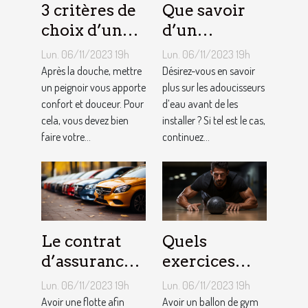
3 critères de
Que savoir
choix d’un
d’un
peignoir de
adoucisseur
Lun. 06/11/2023 19h
Lun. 06/11/2023 19h
bain pour
d’eau ?
Après la douche, mettre
Désirez-vous en savoir
homme ?
un peignoir vous apporte
plus sur les adoucisseurs
confort et douceur. Pour
d’eau avant de les
cela, vous devez bien
installer ? Si tel est le cas,
faire votre...
continuez...
Le contrat
Quels
d’assurance
exercices
auto par
pouvez-vous
Lun. 06/11/2023 19h
Lun. 06/11/2023 19h
flotte : est-il
faire avec un
Avoir une flotte afin
Avoir un ballon de gym