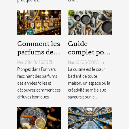
Comment les
Guide
parfums des
complet pour
années folles
choisir le
Mer. 29/10/2025 7h
Mar. 13/05/2025 11h
influencent-
meilleur
Plongez dans l’univers
La cuisine est le cœur
ils la mode
fascinant des parfums
équipement
battant de toute
des années folles et
maison, un espace où la
moderne ?
de cuisine
découvrez comment ces
créativité se mêle aux
effluves iconiques...
saveurs pour le...