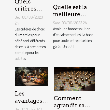
Quels
Quelle est la
critères
meilleure
pour
Jeu. 08/06/2023
solution
choisir un
Sam. 03/06/2023 2h
2h
d'encaissement
Avoir une bonne solution
matelas de
Les critères de choix
pour votre
d'encaissement est la base
du matelas pour
bébé ?
pour toute entreprise bien
bébé sont différents
entreprise ?
gérée. Un outil...
de ceux à prendre en
compte pour les
adultes....
Les
Comment
avantages
agrandir sa
de faire
Jeu. 01/06/2023