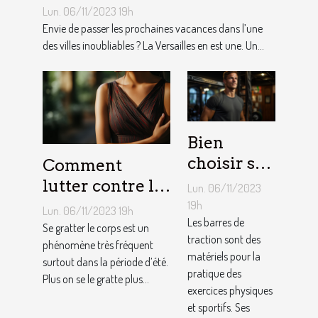
Lun. 06/11/2023 19h
Envie de passer les prochaines vacances dans l’une
des villes inoubliables ? La Versailles en est une. Un...
Bien
choisir sa
Comment
barre de
lutter contre la
Lun. 06/11/2023
traction :
démangeaison ?
19h
Lun. 06/11/2023 19h
nos
Les barres de
Se gratter le corps est un
traction sont des
conseils !
phénomène très fréquent
matériels pour la
surtout dans la période d’été.
pratique des
Plus on se le gratte plus...
exercices physiques
et sportifs. Ses