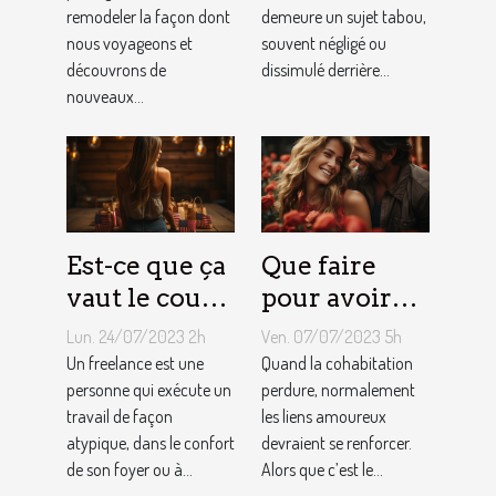
remodeler la façon dont
demeure un sujet tabou,
des services
sujet tabou
nous voyageons et
souvent négligé ou
de
découvrons de
dissimulé derrière...
conciergerie
nouveaux...
d'Airbnb ?
Est-ce que ça
Que faire
vaut le coup
pour avoir
de devenir
toujours la
Lun. 24/07/2023 2h
Ven. 07/07/2023 5h
indépendant
vie rose en
Un freelance est une
Quand la cohabitation
?
personne qui exécute un
couple ?
perdure, normalement
travail de façon
les liens amoureux
atypique, dans le confort
devraient se renforcer.
de son foyer ou à...
Alors que c’est le...