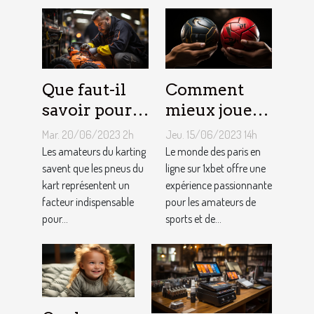
Que faut-il
Comment
savoir pour
mieux jouer
un meilleur
pour gagner
Mar. 20/06/2023 2h
Jeu. 15/06/2023 14h
ajustement
au jeu
Les amateurs du karting
Le monde des paris en
de la
savent que les pneus du
1XBET ?
ligne sur 1xbet offre une
kart représentent un
expérience passionnante
pression des
facteur indispensable
pour les amateurs de
pneus de
pour...
sports et de...
Kart ?