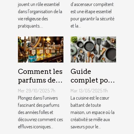
vie des
jouent un rôle essentiel
technicien
d’ascenseur compétent
dans l'organisation de la
est une étape essentiel
pratiquants ?
d’ascenseur ?
vie religieuse des
pour garantir la sécurité
pratiquants....
et la...
Comment les
Guide
parfums des
complet pour
années folles
choisir le
Mer. 29/10/2025 7h
Mar. 13/05/2025 11h
influencent-
meilleur
Plongez dans l’univers
La cuisine est le cœur
ils la mode
fascinant des parfums
équipement
battant de toute
des années folles et
maison, un espace où la
moderne ?
de cuisine
découvrez comment ces
créativité se mêle aux
effluves iconiques...
saveurs pour le...