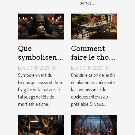
barres...
Que
Comment
symbolisent
faire le choix
les Tatouages
d’un salon de
Lun. 06/11/2023 19h
Lun. 06/11/2023 19h
Têtes de
jardin en
Symbole vivant du
Choisir le salon de jardin
Mort ?
temps qui passe et de la
aluminium ?
en aluminium nécessite
fragilité de la nature, le
la connaissance de
tatouage de tête de
quelques critères au
mort est le signe...
préalable. Si vous...