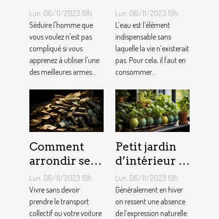
homme ?
quantité
Lun. 06/11/2023 19h
Lun. 06/11/2023 19h
d’eau qu’il
Séduire l'homme que
L’eau est l’élément
vous voulez n'est pas
faut au
indispensable sans
compliqué si vous
laquelle la vie n’existerait
quotidien ?
apprenez à utiliser l'une
pas. Pour cela, il faut en
des meilleures armes...
consommer...
Comment
Petit jardin
arrondir ses
d’intérieur :
fins du mois
comment en
Lun. 06/11/2023 19h
Lun. 06/11/2023 19h
avec
créer chez
Vivre sans devoir
Généralement en hiver
l’internet ?
prendre le transport
soi ?
on ressent une absence
collectif ou votre voiture
de l’expression naturelle.