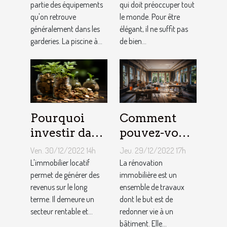
bébé ?
partie des équipements
qui doit préoccuper tout
qu'on retrouve
le monde. Pour être
généralement dans les
élégant, il ne suffit pas
garderies. La piscine à...
de bien...
Pourquoi
Comment
investir dans
pouvez-vous
l'immobilier
faire une
Ven. 30/12/2022 14h
Jeu. 29/12/2022 17h
?
rénovation
L'immobilier locatif
La rénovation
permet de générer des
immobilière
immobilière est un
revenus sur le long
ensemble de travaux
?
terme. Il demeure un
dont le but est de
secteur rentable et...
redonner vie à un
bâtiment. Elle...