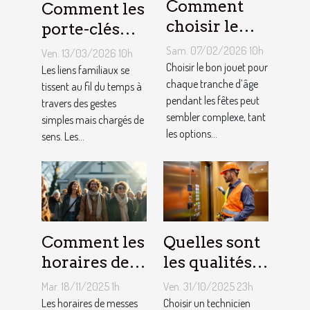
Comment
Comment les
choisir le
porte-clés
jouet idéal
personnalisés
Sam. 07/02/2026 10h
Ven. 13/03/2026 10h
pour chaque
peuvent
Choisir le bon jouet pour
Les liens familiaux se
âge lors des
chaque tranche d’âge
renforcer les
tissent au fil du temps à
pendant les fêtes peut
travers des gestes
fêtes ?
liens
sembler complexe, tant
simples mais chargés de
familiaux ?
les options...
sens. Les...
Comment les
Quelles sont
horaires de
les qualités à
messes
rechercher
Mar. 18/11/2025 1h
Ven. 31/10/2025 23h
facilitent la
chez un
Les horaires de messes
Choisir un technicien