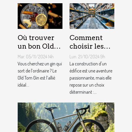
Où trouver
Comment
un bon Old
choisir les
Tom Gin
matériaux de
Mar. 05/11/2024 14h
Lun. 21/10/2024 9h
artisanal ?
construction
Vous cherchez un gin qui
La construction d'un
sort de l’ordinaire ? Le
adaptés à
édifice est une aventure
Old Tom Gin est l’allié
passionnante, mais elle
votre projet
idéal...
repose sur un choix
déterminant :...