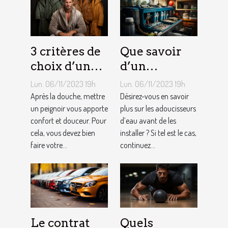
3 critères de
Que savoir
choix d’un
d’un
peignoir de
adoucisseur
Lun. 06/11/2023 19h
Lun. 06/11/2023 19h
bain pour
d’eau ?
Après la douche, mettre
Désirez-vous en savoir
homme ?
un peignoir vous apporte
plus sur les adoucisseurs
confort et douceur. Pour
d’eau avant de les
cela, vous devez bien
installer ? Si tel est le cas,
faire votre...
continuez...
Le contrat
Quels