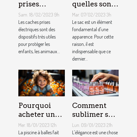
prises
quelles sont
électriques
les astuces
Sam. 18/02/2023 9h
Mar. 07/02/2023 3h
choisir ?
pour faire un
Les caches prises
Le sac est un élément
électriques sont des
choix
fondamental d'une
dispositifs très utiles
apparence. Pour cette
approprié ?
pour protéger les
raison, il est
enfants, les animaux...
indispensable que ce
dernier...
Pourquoi
Comment
acheter une
sublimer ses
piscine à
ongles ?
Mer. 18/01/2023 12h
Lun. 09/01/2023 21h
balles à son
La piscine à balles fait
L'élégance est une chose