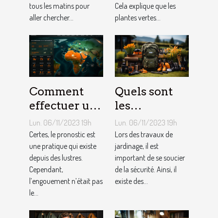
tous les matins pour
Cela explique que les
aller chercher...
plantes vertes...
Comment
Quels sont
effectuer un
les
pronostic en
équipements
Lun. 06/11/2023 19h
Lun. 06/11/2023 19h
ligne ?
pour le
Certes, le pronostic est
Lors des travaux de
une pratique qui existe
jardinage ?
jardinage, il est
depuis des lustres.
important de se soucier
Cependant,
de la sécurité. Ainsi, il
l’engouement n’était pas
existe des...
le...