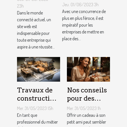
notoriété
appel à un
Jeu. 01/06/2023 3h
23h
locale et
Avec une concurrence de
spécialiste
Dans le monde
fidéliser sa
plus en plus féroce, il est
connecté actuel, un
de
impératif pour les
site web est
clientèle grâce
conception
entreprises de mettre en
indispensable pour
aux outils du
de site web
place des...
toute entreprise qui
référencement
aspire à une réussite...
local ?
Travaux de
Nos conseils
construction
pour des
d’une maison
cadeaux
Mer. 31/05/2023 15h
Mer. 31/05/2023 1h
: Comment
idéaux et
En tant que
Offrir un cadeau à son
établir le
professionnel du métier
originaux
petit ami peut sembler