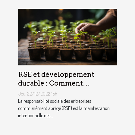
RSE et développement
durable : Comment
décrocher vite un emploi
Jeu. 22/12/2022 15h
avec ce profil ?
La responsabilité sociale des entreprises
communément abrégé (RSE) est la manifestation
intentionnelle des...