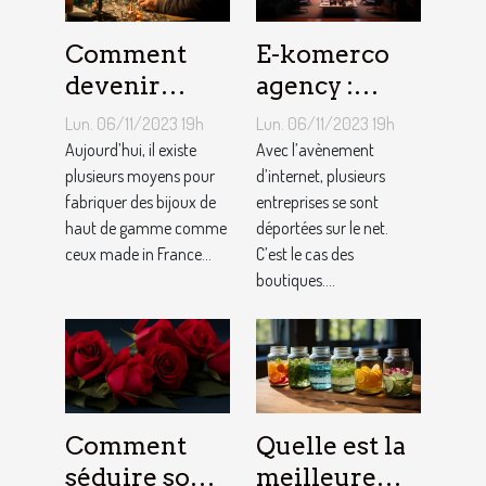
Comment
E-komerco
devenir
agency :
bijoutier-
qu’est-ce que
Lun. 06/11/2023 19h
Lun. 06/11/2023 19h
joaillier ?
c’est ?
Aujourd’hui, il existe
Avec l’avènement
plusieurs moyens pour
d’internet, plusieurs
fabriquer des bijoux de
entreprises se sont
haut de gamme comme
déportées sur le net.
ceux made in France...
C’est le cas des
boutiques....
Comment
Quelle est la
séduire son
meilleure