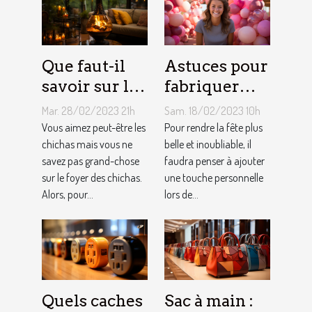
Que faut-il
Astuces pour
savoir sur le
fabriquer
foyer chicha
une arche de
Mar. 28/02/2023 21h
Sam. 18/02/2023 10h
?
ballons
Vous aimez peut-être les
Pour rendre la fête plus
chichas mais vous ne
belle et inoubliable, il
savez pas grand-chose
faudra penser à ajouter
sur le foyer des chichas.
une touche personnelle
Alors, pour...
lors de...
Quels caches
Sac à main :