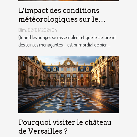
L'impact des conditions
météorologiques sur le
choix des tentes publicitaires
Dim. 07/01/2024 0h
Quand les nuages se rassemblent et que le ciel prend
des teintes menaçantes, il est primordial de bien...
Pourquoi visiter le château
de Versailles ?