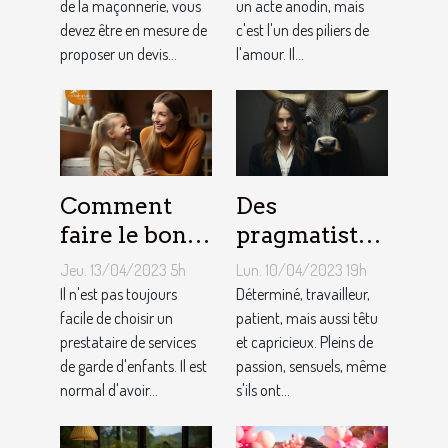
de la maçonnerie, vous
un acte anodin, mais
devis avec un
pour votre
devez être en mesure de
c'est l'un des piliers de
artisan
petit ami
proposer un devis...
l'amour. Il...
maçon ?
Comment
Des
faire le bon
pragmatistes
choix entre
imaginatifs
Jeu. 13/04/2023 5h
Lun. 10/04/2023 19h
une crèche et
et patients :
Il n'est pas toujours
Déterminé, travailleur,
une
facile de choisir un
comment
patient, mais aussi têtu
prestataire de services
et capricieux. Pleins de
assistante
sont les gens
de garde d'enfants. Il est
passion, sensuels, même
maternelle ?
du Taureau ?
normal d'avoir...
s'ils ont...