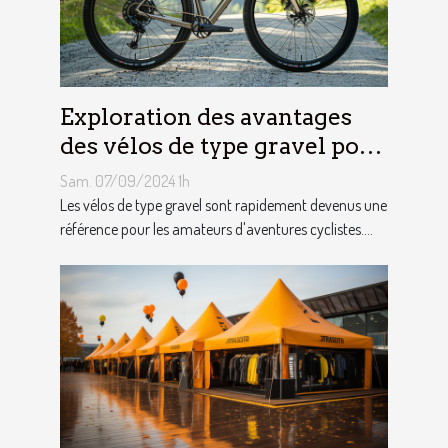
Exploration des avantages
des vélos de type gravel pour
les aventuriers
Sam. 07/09/2024 1h
Les vélos de type gravel sont rapidement devenus une
référence pour les amateurs d'aventures cyclistes....