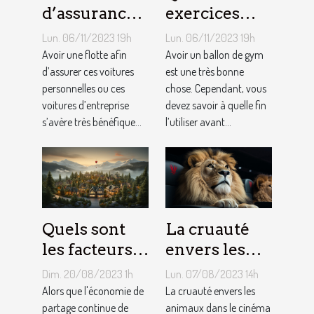
d’assurance
exercices
auto par
pouvez-vous
Lun. 06/11/2023 19h
Lun. 06/11/2023 19h
flotte : est-il
faire avec un
Avoir une flotte afin
Avoir un ballon de gym
si
d’assurer ces voitures
ballon de
est une très bonne
personnelles ou ces
chose. Cependant, vous
bénéfique ?
gym ?
voitures d’entreprise
devez savoir à quelle fin
s’avère très bénéfique...
l’utiliser avant...
Quels sont
La cruauté
les facteurs
envers les
qui sous-
animaux
Dim. 20/08/2023 1h
Lun. 07/08/2023 14h
tendent la
dans le
Alors que l'économie de
La cruauté envers les
tarification
partage continue de
cinéma : un
animaux dans le cinéma