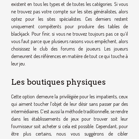
existent en tous les types et de toutes les catégories. Si vous
ne trouvez pas votre compte sur les sites généralistes, alors
optez pour les sites spécialistes. Ces derniers restent
uniquement compétents pour produire des tables de
blackjack. Pour finir, si vous ne trouvez toujours pas ce qu’il
vous faut parce que plusieurs raisons vous empêchent, alors
choisissez le club des forums de joueurs. Les joueurs
demeurent des références en matière de tout ce qui touche à
leur jeu.
Les boutiques physiques
Cette option demeure la privilégiée pour les impatients, ceux
qui aiment toucher l’objet de leur désir sans passer par des
intermédiaires. C’est aussi la méthode traditionnelle, se rendre
dans les établissements de jeux pour trouver soit leur
fournisseur soit acheter si cela est possible. Cependant, pour
être plus certains, nous vous suggérons de cibler