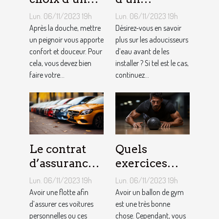
peignoir de
adoucisseur
Lun. 06/11/2023 19h
Lun. 06/11/2023 19h
bain pour
d’eau ?
Après la douche, mettre
Désirez-vous en savoir
homme ?
un peignoir vous apporte
plus sur les adoucisseurs
confort et douceur. Pour
d’eau avant de les
cela, vous devez bien
installer ? Si tel est le cas,
faire votre...
continuez...
Le contrat
Quels
d’assurance
exercices
auto par
pouvez-vous
Lun. 06/11/2023 19h
Lun. 06/11/2023 19h
flotte : est-il
faire avec un
Avoir une flotte afin
Avoir un ballon de gym
si
d’assurer ces voitures
ballon de
est une très bonne
personnelles ou ces
chose. Cependant, vous