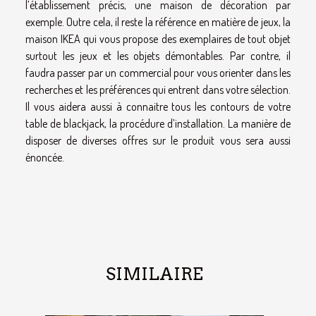
l’établissement précis, une maison de décoration par
exemple. Outre cela, il reste la référence en matière de jeux, la
maison IKEA qui vous propose des exemplaires de tout objet
surtout les jeux et les objets démontables. Par contre, il
faudra passer par un commercial pour vous orienter dans les
recherches et les préférences qui entrent dans votre sélection.
Il vous aidera aussi à connaitre tous les contours de votre
table de blackjack, la procédure d’installation. La manière de
disposer de diverses offres sur le produit vous sera aussi
énoncée.
SIMILAIRE