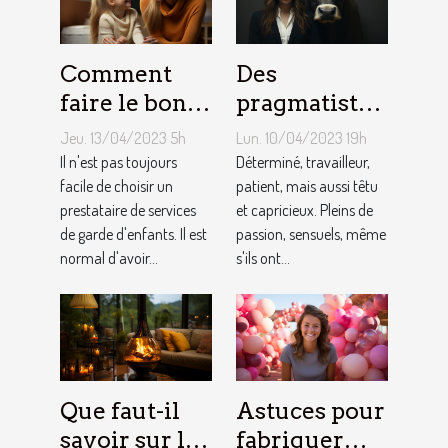
Comment
Des
faire le bon
pragmatistes
choix entre
imaginatifs
Jeu. 13/04/2023 5h
Lun. 10/04/2023 19h
une crèche et
et patients :
Il n'est pas toujours
Déterminé, travailleur,
une
facile de choisir un
comment
patient, mais aussi têtu
prestataire de services
et capricieux. Pleins de
assistante
sont les gens
de garde d'enfants. Il est
passion, sensuels, même
maternelle ?
du Taureau ?
normal d'avoir...
s'ils ont...
Que faut-il
Astuces pour
savoir sur le
fabriquer