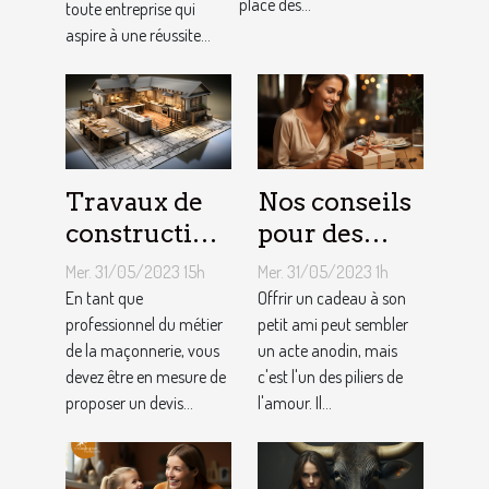
de site web
place des...
toute entreprise qui
référencement
aspire à une réussite...
local ?
Travaux de
Nos conseils
construction
pour des
d’une maison
cadeaux
Mer. 31/05/2023 15h
Mer. 31/05/2023 1h
: Comment
idéaux et
En tant que
Offrir un cadeau à son
établir le
professionnel du métier
originaux
petit ami peut sembler
de la maçonnerie, vous
un acte anodin, mais
devis avec un
pour votre
devez être en mesure de
c'est l'un des piliers de
artisan
petit ami
proposer un devis...
l'amour. Il...
maçon ?