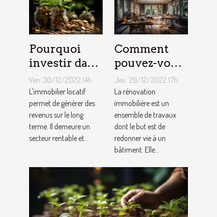
Pourquoi
Comment
investir dans
pouvez-vous
l'immobilier
faire une
Ven. 30/12/2022 14h
Jeu. 29/12/2022 17h
?
rénovation
L'immobilier locatif
La rénovation
permet de générer des
immobilière
immobilière est un
revenus sur le long
ensemble de travaux
?
terme. Il demeure un
dont le but est de
secteur rentable et...
redonner vie à un
bâtiment. Elle...