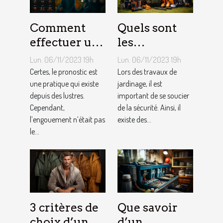
Comment
Quels sont
effectuer un
les
pronostic en
équipements
Lun. 06/11/2023 19h
Lun. 06/11/2023 19h
ligne ?
pour le
Certes, le pronostic est
Lors des travaux de
une pratique qui existe
jardinage ?
jardinage, il est
depuis des lustres.
important de se soucier
Cependant,
de la sécurité. Ainsi, il
l’engouement n’était pas
existe des...
le...
3 critères de
Que savoir
choix d’un
d’un