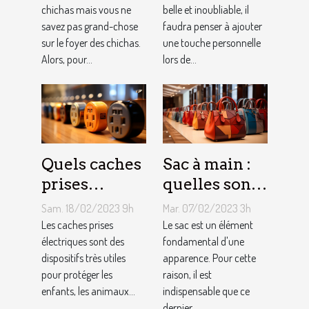
chichas mais vous ne
belle et inoubliable, il
savez pas grand-chose
faudra penser à ajouter
sur le foyer des chichas.
une touche personnelle
Alors, pour...
lors de...
Quels caches
Sac à main :
prises
quelles sont
électriques
les astuces
Sam. 18/02/2023 9h
Mar. 07/02/2023 3h
choisir ?
pour faire un
Les caches prises
Le sac est un élément
électriques sont des
choix
fondamental d'une
dispositifs très utiles
apparence. Pour cette
approprié ?
pour protéger les
raison, il est
enfants, les animaux...
indispensable que ce
dernier...