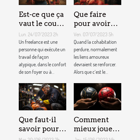
Est-ce que ça
Que faire
vaut le coup
pour avoir
de devenir
toujours la
Lun. 24/07/2023 2h
Ven. 07/07/2023 5h
indépendant
vie rose en
Un freelance est une
Quand la cohabitation
?
personne qui exécute un
couple ?
perdure, normalement
travail de façon
les liens amoureux
atypique, dans le confort
devraient se renforcer.
de son foyer ou à...
Alors que c’est le...
Que faut-il
Comment
savoir pour
mieux jouer
un meilleur
pour gagner
Mar. 20/06/2023 2h
Jeu. 15/06/2023 14h