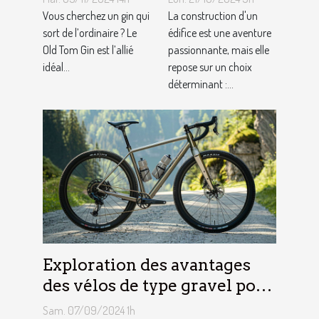
artisanal ?
construction
Vous cherchez un gin qui
La construction d'un
sort de l’ordinaire ? Le
adaptés à
édifice est une aventure
Old Tom Gin est l’allié
passionnante, mais elle
votre projet
idéal...
repose sur un choix
déterminant :...
Exploration des avantages
des vélos de type gravel pour
les aventuriers
Sam. 07/09/2024 1h