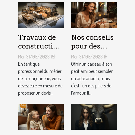
Travaux de
Nos conseils
construction
pour des
d’une maison
cadeaux
Mer. 31/05/2023 15h
Mer. 31/05/2023 1h
: Comment
idéaux et
En tant que
Offrir un cadeau à son
établir le
professionnel du métier
originaux
petit ami peut sembler
de la maçonnerie, vous
un acte anodin, mais
devis avec un
pour votre
devez être en mesure de
c'est l'un des piliers de
artisan
petit ami
proposer un devis...
l'amour. Il...
maçon ?