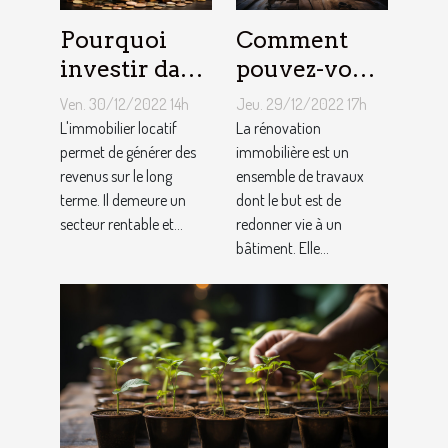
Pourquoi
Comment
investir dans
pouvez-vous
l'immobilier
faire une
Ven. 30/12/2022 14h
Jeu. 29/12/2022 17h
?
rénovation
L'immobilier locatif
La rénovation
permet de générer des
immobilière
immobilière est un
revenus sur le long
ensemble de travaux
?
terme. Il demeure un
dont le but est de
secteur rentable et...
redonner vie à un
bâtiment. Elle...