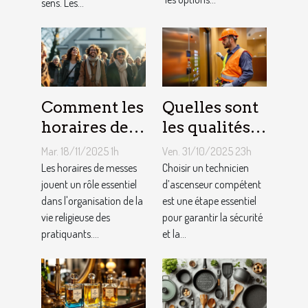
sens. Les...
Comment les
Quelles sont
horaires de
les qualités à
messes
rechercher
Mar. 18/11/2025 1h
Ven. 31/10/2025 23h
facilitent la
chez un
Les horaires de messes
Choisir un technicien
vie des
jouent un rôle essentiel
technicien
d’ascenseur compétent
dans l'organisation de la
est une étape essentiel
pratiquants ?
d’ascenseur ?
vie religieuse des
pour garantir la sécurité
pratiquants....
et la...