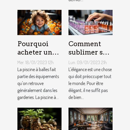
Pourquoi
Comment
acheter une
sublimer ses
piscine à
ongles ?
Mer. 18/01/2023 12h
Lun. 09/01/2023 21h
balles à son
La piscine à balles fait
L'élégance est une chose
bébé ?
partie des équipements
qui doit préoccuper tout
qu'on retrouve
le monde. Pour être
généralement dans les
élégant, il ne suffit pas
garderies. La piscine à...
de bien...