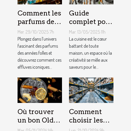
Comment les
Guide
parfums des
complet pour
années folles
choisir le
Mer. 29/10/2025 7h
Mar. 13/05/2025 11h
influencent-
meilleur
Plongez dans l’univers
La cuisine est le cœur
ils la mode
fascinant des parfums
équipement
battant de toute
des années folles et
maison, un espace où la
moderne ?
de cuisine
découvrez comment ces
créativité se mêle aux
effluves iconiques...
saveurs pour le...
Où trouver
Comment
un bon Old
choisir les
Tom Gin
matériaux de
Mar. 05/11/2024 14h
Lun. 21/10/2024 9h