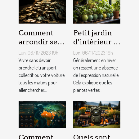
Comment
Petit jardin
arrondir ses
d’intérieur :
fins du mois
comment en
Lun. 06/11/2023 19h
Lun. 06/11/2023 19h
avec
créer chez
Vivre sans devoir
Généralement en hiver
l’internet ?
prendre le transport
soi ?
on ressent une absence
collectif ou votre voiture
de l’expression naturelle.
tous les matins pour
Cela explique que les
aller chercher...
plantes vertes...
Comment
Quels sont