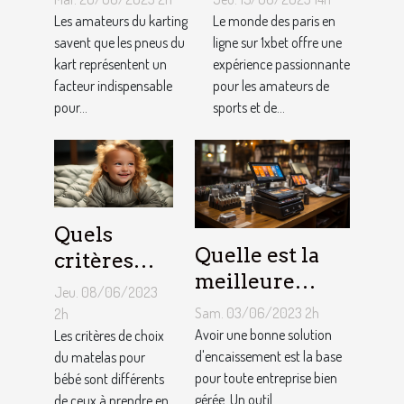
ajustement
au jeu
Les amateurs du karting
Le monde des paris en
de la
savent que les pneus du
1XBET ?
ligne sur 1xbet offre une
kart représentent un
expérience passionnante
pression des
facteur indispensable
pour les amateurs de
pneus de
pour...
sports et de...
Kart ?
Quels
Quelle est la
critères
meilleure
pour
Jeu. 08/06/2023
solution
choisir un
Sam. 03/06/2023 2h
2h
d'encaissement
Avoir une bonne solution
matelas de
Les critères de choix
pour votre
d'encaissement est la base
du matelas pour
bébé ?
pour toute entreprise bien
bébé sont différents
entreprise ?
gérée. Un outil...
de ceux à prendre en