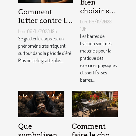
Bien
choisir sa
Comment
barre de
lutter contre la
Lun. 06/11/2023
traction :
démangeaison ?
19h
Lun. 06/11/2023 19h
nos
Les barres de
Se gratter le corps est un
traction sont des
conseils !
phénomène très fréquent
matériels pour la
surtout dans la période d’été.
pratique des
Plus on se le gratte plus...
exercices physiques
et sportifs. Ses
barres...
Que
Comment
symbolisent
faire le choix