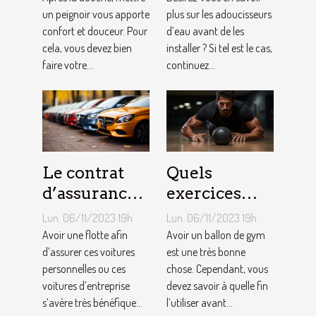
homme ?
un peignoir vous apporte
plus sur les adoucisseurs
confort et douceur. Pour
d’eau avant de les
cela, vous devez bien
installer ? Si tel est le cas,
faire votre...
continuez...
Le contrat
Quels
d’assurance
exercices
auto par
pouvez-vous
Lun. 06/11/2023 19h
Lun. 06/11/2023 19h
flotte : est-il
faire avec un
Avoir une flotte afin
Avoir un ballon de gym
si
d’assurer ces voitures
ballon de
est une très bonne
personnelles ou ces
chose. Cependant, vous
bénéfique ?
gym ?
voitures d’entreprise
devez savoir à quelle fin
s’avère très bénéfique...
l’utiliser avant...