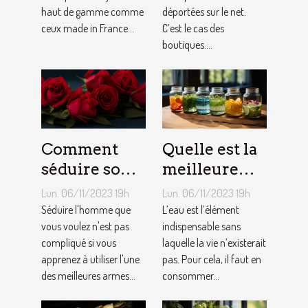
haut de gamme comme
déportées sur le net.
ceux made in France...
C’est le cas des
boutiques....
Comment
Quelle est la
séduire son
meilleure
homme ?
quantité
Lun. 06/11/2023 19h
Lun. 06/11/2023 19h
d’eau qu’il
Séduire l'homme que
L’eau est l’élément
vous voulez n'est pas
faut au
indispensable sans
compliqué si vous
laquelle la vie n’existerait
quotidien ?
apprenez à utiliser l'une
pas. Pour cela, il faut en
des meilleures armes...
consommer...