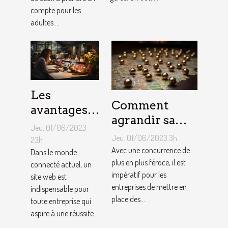
compte pour les
adultes....
Les
Comment
avantages
agrandir sa
de faire
Jeu. 01/06/2023
notoriété
appel à un
Jeu. 01/06/2023 3h
23h
locale et
Avec une concurrence de
spécialiste
Dans le monde
fidéliser sa
plus en plus féroce, il est
connecté actuel, un
de
impératif pour les
site web est
clientèle grâce
conception
entreprises de mettre en
indispensable pour
aux outils du
de site web
place des...
toute entreprise qui
référencement
aspire à une réussite...
local ?