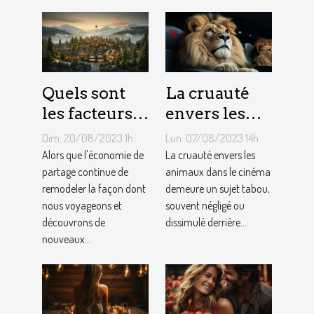
Quels sont
La cruauté
les facteurs
envers les
qui sous-
animaux
Dim. 20/08/2023 1h
Lun. 07/08/2023 14h
tendent la
dans le
Alors que l'économie de
La cruauté envers les
tarification
partage continue de
cinéma : un
animaux dans le cinéma
remodeler la façon dont
demeure un sujet tabou,
des services
sujet tabou
nous voyageons et
souvent négligé ou
de
découvrons de
dissimulé derrière...
conciergerie
nouveaux...
d'Airbnb ?