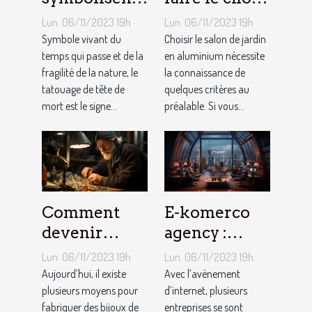
les Tatouages
d’un salon de
Lun. 06/11/2023 19h
Lun. 06/11/2023 19h
Têtes de
jardin en
Symbole vivant du
Choisir le salon de jardin
Mort ?
temps qui passe et de la
aluminium ?
en aluminium nécessite
fragilité de la nature, le
la connaissance de
tatouage de tête de
quelques critères au
mort est le signe...
préalable. Si vous...
Comment
E-komerco
devenir
agency :
bijoutier-
qu’est-ce que
Lun. 06/11/2023 19h
Lun. 06/11/2023 19h
joaillier ?
c’est ?
Aujourd’hui, il existe
Avec l’avènement
plusieurs moyens pour
d’internet, plusieurs
fabriquer des bijoux de
entreprises se sont