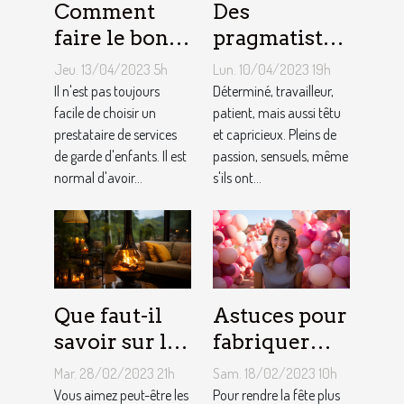
Comment
Des
faire le bon
pragmatistes
choix entre
imaginatifs
Jeu. 13/04/2023 5h
Lun. 10/04/2023 19h
une crèche et
et patients :
Il n'est pas toujours
Déterminé, travailleur,
une
facile de choisir un
comment
patient, mais aussi têtu
prestataire de services
et capricieux. Pleins de
assistante
sont les gens
de garde d'enfants. Il est
passion, sensuels, même
maternelle ?
du Taureau ?
normal d'avoir...
s'ils ont...
Que faut-il
Astuces pour
savoir sur le
fabriquer
foyer chicha
une arche de
Mar. 28/02/2023 21h
Sam. 18/02/2023 10h
?
ballons
Vous aimez peut-être les
Pour rendre la fête plus