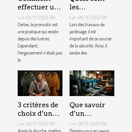
effectuer un
les
pronostic en
équipements
Lun. 06/11/2023 19h
Lun. 06/11/2023 19h
ligne ?
pour le
Certes, le pronostic est
Lors des travaux de
une pratique qui existe
jardinage ?
jardinage, il est
depuis des lustres.
important de se soucier
Cependant,
de la sécurité. Ainsi, il
l’engouement n’était pas
existe des...
le...
3 critères de
Que savoir
choix d’un
d’un
peignoir de
adoucisseur
Lun. 06/11/2023 19h
Lun. 06/11/2023 19h
bain pour
d’eau ?
Après la douche, mettre
Désirez-vous en savoir