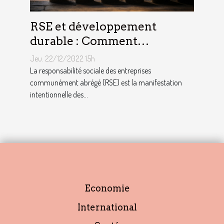
RSE et développement
durable : Comment
décrocher vite un emploi
Jeu. 22/12/2022 15h
avec ce profil ?
La responsabilité sociale des entreprises
communément abrégé (RSE) est la manifestation
intentionnelle des...
Economie
International