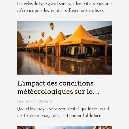
Les vélos de type gravel sont rapidement devenus une
référence pour les amateurs d'aventures cyclistes....
L'impact des conditions
météorologiques sur le
choix des tentes publicitaires
Dim. 07/01/2024 0h
Quand les nuages se rassemblent et que le ciel prend
des teintes menaçantes, il est primordial de bien...