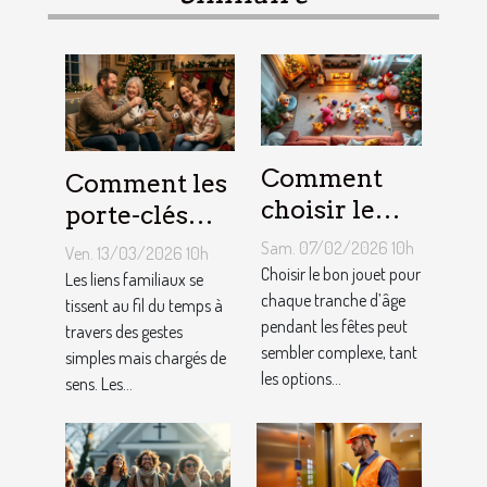
Comment
Comment les
choisir le
porte-clés
jouet idéal
personnalisés
Sam. 07/02/2026 10h
Ven. 13/03/2026 10h
pour chaque
peuvent
Choisir le bon jouet pour
Les liens familiaux se
âge lors des
chaque tranche d’âge
renforcer les
tissent au fil du temps à
pendant les fêtes peut
travers des gestes
fêtes ?
liens
sembler complexe, tant
simples mais chargés de
familiaux ?
les options...
sens. Les...