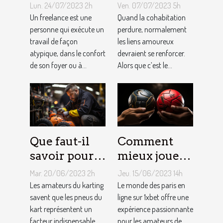
de devenir
toujours la
Lun. 24/07/2023 2h
Ven. 07/07/2023 5h
indépendant
vie rose en
Un freelance est une
Quand la cohabitation
?
personne qui exécute un
couple ?
perdure, normalement
travail de façon
les liens amoureux
atypique, dans le confort
devraient se renforcer.
de son foyer ou à...
Alors que c’est le...
Que faut-il
Comment
savoir pour
mieux jouer
un meilleur
pour gagner
Mar. 20/06/2023 2h
Jeu. 15/06/2023 14h
ajustement
au jeu
Les amateurs du karting
Le monde des paris en
de la
savent que les pneus du
1XBET ?
ligne sur 1xbet offre une
kart représentent un
expérience passionnante
pression des
facteur indispensable
pour les amateurs de