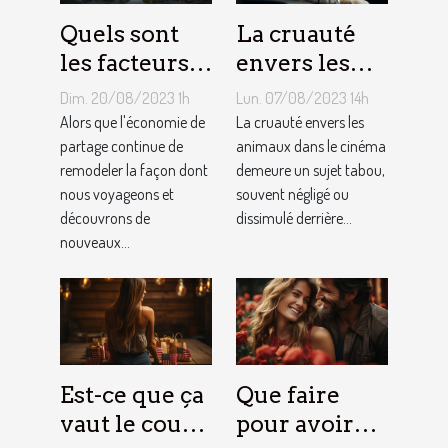
Quels sont
La cruauté
les facteurs
envers les
qui sous-
animaux
Dim. 20/08/2023 1h
Lun. 07/08/2023 14h
tendent la
dans le
Alors que l'économie de
La cruauté envers les
tarification
partage continue de
cinéma : un
animaux dans le cinéma
remodeler la façon dont
demeure un sujet tabou,
des services
sujet tabou
nous voyageons et
souvent négligé ou
de
découvrons de
dissimulé derrière...
conciergerie
nouveaux...
d'Airbnb ?
Est-ce que ça
Que faire
vaut le coup
pour avoir