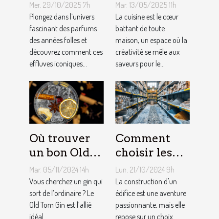
années folles
choisir le
Mer. 29/10/2025 7h
Mar. 13/05/2025 11h
influencent-
meilleur
Plongez dans l’univers
La cuisine est le cœur
ils la mode
fascinant des parfums
équipement
battant de toute
des années folles et
maison, un espace où la
moderne ?
de cuisine
découvrez comment ces
créativité se mêle aux
effluves iconiques...
saveurs pour le...
Où trouver
Comment
un bon Old
choisir les
Tom Gin
matériaux de
Mar. 05/11/2024 14h
Lun. 21/10/2024 9h
artisanal ?
construction
Vous cherchez un gin qui
La construction d'un
sort de l’ordinaire ? Le
adaptés à
édifice est une aventure
Old Tom Gin est l’allié
passionnante, mais elle
votre projet
idéal...
repose sur un choix