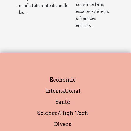
un emploi avec
couvrir certains
manifestation intentionnelle
ce profil ?
espaces extérieurs,
des...
offrant des
endroits...
Economie
International
Santé
Science/High-Tech
Divers