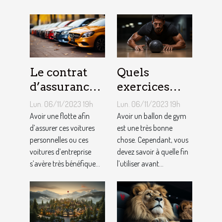
Le contrat
Quels
d’assurance
exercices
auto par
pouvez-vous
Lun. 06/11/2023 19h
Lun. 06/11/2023 19h
flotte : est-il
faire avec un
Avoir une flotte afin
Avoir un ballon de gym
si
d’assurer ces voitures
ballon de
est une très bonne
personnelles ou ces
chose. Cependant, vous
bénéfique ?
gym ?
voitures d’entreprise
devez savoir à quelle fin
s’avère très bénéfique...
l’utiliser avant...