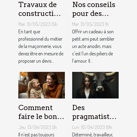
Travaux de
Nos conseils
construction
pour des
d’une maison
cadeaux
Mer. 31/05/2023 15h
Mer. 31/05/2023 1h
: Comment
idéaux et
En tant que
Offrir un cadeau à son
établir le
professionnel du métier
originaux
petit ami peut sembler
de la maçonnerie, vous
un acte anodin, mais
devis avec un
pour votre
devez être en mesure de
c'est l'un des piliers de
artisan
petit ami
proposer un devis...
l'amour. Il...
maçon ?
Comment
Des
faire le bon
pragmatistes
choix entre
imaginatifs
Jeu. 13/04/2023 5h
Lun. 10/04/2023 19h
une crèche et
et patients :
Il n'est pas toujours
Déterminé, travailleur,