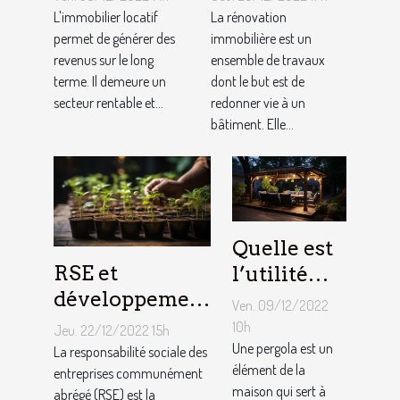
?
rénovation
L'immobilier locatif
La rénovation
permet de générer des
immobilière
immobilière est un
revenus sur le long
ensemble de travaux
?
terme. Il demeure un
dont le but est de
secteur rentable et...
redonner vie à un
bâtiment. Elle...
Quelle est
RSE et
l’utilité
développement
d’une
Ven. 09/12/2022
durable :
pergola ?
10h
Jeu. 22/12/2022 15h
Comment
Une pergola est un
La responsabilité sociale des
élément de la
décrocher vite
entreprises communément
maison qui sert à
abrégé (RSE) est la