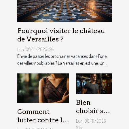
Pourquoi visiter le château
de Versailles ?
Lun. 06/11/2023 19h
Envie de passer les prochaines vacances dans l’une
des villes inoubliables ? La Versailles en est une. Un...
Bien
choisir sa
Comment
barre de
lutter contre la
Lun. 06/11/2023
traction :
démangeaison ?
19h