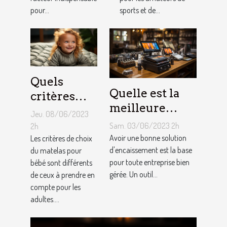
pneus de
pour...
sports et de...
Kart ?
Quels
Quelle est la
critères
meilleure
pour
Jeu. 08/06/2023
solution
choisir un
Sam. 03/06/2023 2h
2h
d'encaissement
Avoir une bonne solution
matelas de
Les critères de choix
pour votre
d'encaissement est la base
du matelas pour
bébé ?
pour toute entreprise bien
bébé sont différents
entreprise ?
gérée. Un outil...
de ceux à prendre en
compte pour les
adultes....