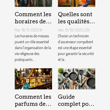
Comment les
Quelles sont
horaires de
les qualités à
messes
rechercher
Mar. 18/11/2025 1h
Ven. 31/10/2025 23h
facilitent la
chez un
Les horaires de messes
Choisir un technicien
vie des
jouent un rôle essentiel
technicien
d’ascenseur compétent
dans l'organisation de la
est une étape essentiel
pratiquants ?
d’ascenseur ?
vie religieuse des
pour garantir la sécurité
pratiquants....
et la...
Comment les
Guide
parfums des
complet pour