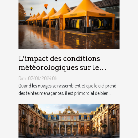
L'impact des conditions
météorologiques sur le
choix des tentes publicitaires
Dim. 07/01/2024 0h
Quand les nuages se rassemblent et que le ciel prend
des teintes menaçantes, il est primordial de bien...