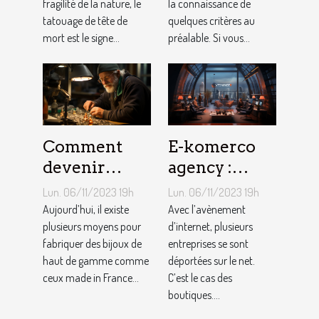
fragilité de la nature, le
la connaissance de
tatouage de tête de
quelques critères au
mort est le signe...
préalable. Si vous...
Comment
E-komerco
devenir
agency :
bijoutier-
qu’est-ce que
Lun. 06/11/2023 19h
Lun. 06/11/2023 19h
joaillier ?
c’est ?
Aujourd’hui, il existe
Avec l’avènement
plusieurs moyens pour
d’internet, plusieurs
fabriquer des bijoux de
entreprises se sont
haut de gamme comme
déportées sur le net.
ceux made in France...
C’est le cas des
boutiques....