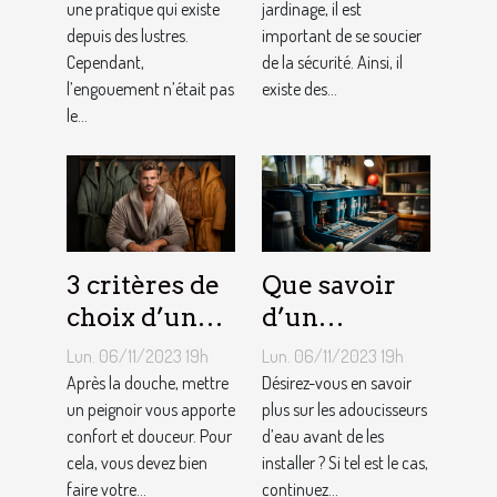
une pratique qui existe
jardinage ?
jardinage, il est
depuis des lustres.
important de se soucier
Cependant,
de la sécurité. Ainsi, il
l’engouement n’était pas
existe des...
le...
3 critères de
Que savoir
choix d’un
d’un
peignoir de
adoucisseur
Lun. 06/11/2023 19h
Lun. 06/11/2023 19h
bain pour
d’eau ?
Après la douche, mettre
Désirez-vous en savoir
homme ?
un peignoir vous apporte
plus sur les adoucisseurs
confort et douceur. Pour
d’eau avant de les
cela, vous devez bien
installer ? Si tel est le cas,
faire votre...
continuez...