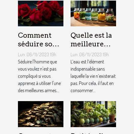
Comment
Quelle est la
séduire son
meilleure
homme ?
quantité
Lun. 06/11/2023 19h
Lun. 06/11/2023 19h
d’eau qu’il
Séduire l'homme que
L’eau est l’élément
vous voulez n'est pas
faut au
indispensable sans
compliqué si vous
laquelle la vie n’existerait
quotidien ?
apprenez à utiliser l'une
pas. Pour cela, il faut en
des meilleures armes...
consommer...