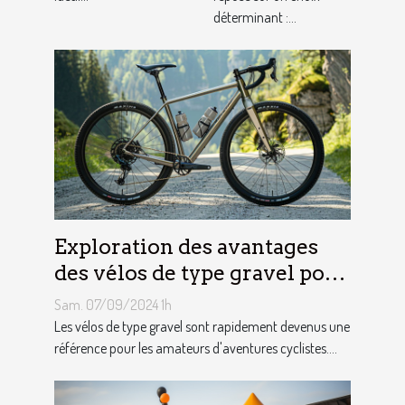
déterminant :...
Exploration des avantages
des vélos de type gravel pour
les aventuriers
Sam. 07/09/2024 1h
Les vélos de type gravel sont rapidement devenus une
référence pour les amateurs d'aventures cyclistes....