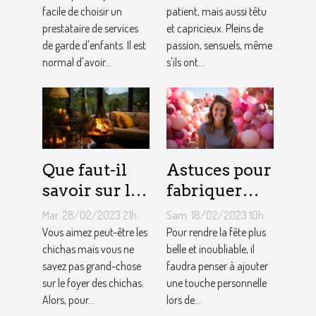
une
facile de choisir un
comment
patient, mais aussi têtu
prestataire de services
et capricieux. Pleins de
assistante
sont les gens
de garde d'enfants. Il est
passion, sensuels, même
maternelle ?
du Taureau ?
normal d'avoir...
s'ils ont...
Que faut-il
Astuces pour
savoir sur le
fabriquer
foyer chicha
une arche de
Mar. 28/02/2023 21h
Sam. 18/02/2023 10h
?
ballons
Vous aimez peut-être les
Pour rendre la fête plus
chichas mais vous ne
belle et inoubliable, il
savez pas grand-chose
faudra penser à ajouter
sur le foyer des chichas.
une touche personnelle
Alors, pour...
lors de...