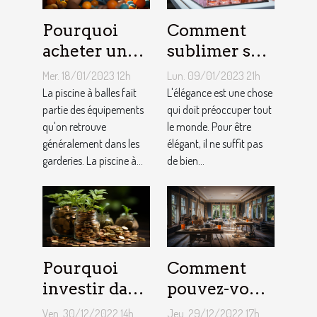
Pourquoi
Comment
acheter une
sublimer ses
piscine à
ongles ?
Mer. 18/01/2023 12h
Lun. 09/01/2023 21h
balles à son
La piscine à balles fait
L'élégance est une chose
bébé ?
partie des équipements
qui doit préoccuper tout
qu'on retrouve
le monde. Pour être
généralement dans les
élégant, il ne suffit pas
garderies. La piscine à...
de bien...
Pourquoi
Comment
investir dans
pouvez-vous
l'immobilier
faire une
Ven. 30/12/2022 14h
Jeu. 29/12/2022 17h