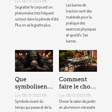
Lun. 06/11/2023 19h
nos
Les barres de
Se gratter le corps est un
traction sont des
conseils !
phénomène très fréquent
matériels pour la
surtout dans la période d’été.
pratique des
Plus on se le gratte plus...
exercices physiques
et sportifs. Ses
barres...
Que
Comment
symbolisent
faire le choix
les Tatouages
d’un salon de
Lun. 06/11/2023 19h
Lun. 06/11/2023 19h
Têtes de
jardin en
Symbole vivant du
Choisir le salon de jardin
Mort ?
temps qui passe et de la
aluminium ?
en aluminium nécessite