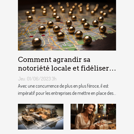
Comment agrandir sa
notoriété locale et fidéliser
sa clientèle grâce aux outils
Jeu. 01/06/2023 3h
du référencement local ?
Avec une concurrence de plus en plus féroce, il est
impératif pour les entreprises de mettre en place des...