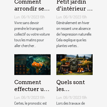
Comment
Petit jardin
arrondir ses
d’intérieur :
fins du mois
comment en
Lun. 06/11/2023 19h
Lun. 06/11/2023 19h
avec
créer chez
Vivre sans devoir
Généralement en hiver
l’internet ?
prendre le transport
soi ?
on ressent une absence
collectif ou votre voiture
de l’expression naturelle.
tous les matins pour
Cela explique que les
aller chercher...
plantes vertes...
Comment
Quels sont
effectuer un
les
pronostic en
équipements
Lun. 06/11/2023 19h
Lun. 06/11/2023 19h
ligne ?
pour le
Certes, le pronostic est
Lors des travaux de