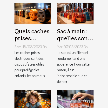
Quels caches
Sac à main :
prises
quelles sont
électriques
les astuces
Sam. 18/02/2023 9h
Mar. 07/02/2023 3h
choisir ?
pour faire un
Les caches prises
Le sac est un élément
électriques sont des
choix
fondamental d'une
dispositifs très utiles
apparence. Pour cette
approprié ?
pour protéger les
raison, il est
enfants, les animaux...
indispensable que ce
dernier...