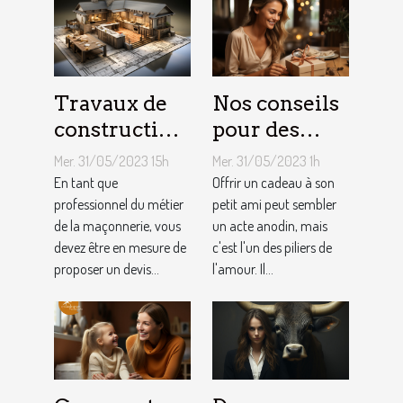
Travaux de
Nos conseils
construction
pour des
d’une maison
cadeaux
Mer. 31/05/2023 15h
Mer. 31/05/2023 1h
: Comment
idéaux et
En tant que
Offrir un cadeau à son
établir le
professionnel du métier
originaux
petit ami peut sembler
de la maçonnerie, vous
un acte anodin, mais
devis avec un
pour votre
devez être en mesure de
c'est l'un des piliers de
artisan
petit ami
proposer un devis...
l'amour. Il...
maçon ?