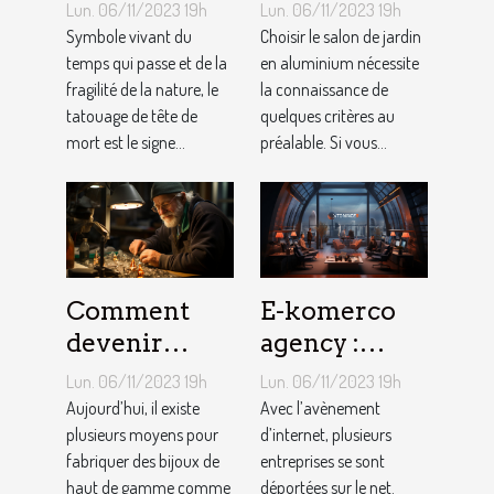
les Tatouages
d’un salon de
Lun. 06/11/2023 19h
Lun. 06/11/2023 19h
Têtes de
jardin en
Symbole vivant du
Choisir le salon de jardin
Mort ?
temps qui passe et de la
aluminium ?
en aluminium nécessite
fragilité de la nature, le
la connaissance de
tatouage de tête de
quelques critères au
mort est le signe...
préalable. Si vous...
Comment
E-komerco
devenir
agency :
bijoutier-
qu’est-ce que
Lun. 06/11/2023 19h
Lun. 06/11/2023 19h
joaillier ?
c’est ?
Aujourd’hui, il existe
Avec l’avènement
plusieurs moyens pour
d’internet, plusieurs
fabriquer des bijoux de
entreprises se sont
haut de gamme comme
déportées sur le net.