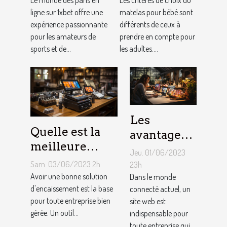
1XBET ?
ligne sur 1xbet offre une
bébé ?
matelas pour bébé sont
expérience passionnante
différents de ceux à
pour les amateurs de
prendre en compte pour
sports et de...
les adultes....
Les
Quelle est la
avantages
meilleure
de faire
Jeu. 01/06/2023
solution
appel à un
Sam. 03/06/2023 2h
23h
d'encaissement
Avoir une bonne solution
spécialiste
Dans le monde
pour votre
d'encaissement est la base
connecté actuel, un
de
pour toute entreprise bien
site web est
entreprise ?
conception
gérée. Un outil...
indispensable pour
de site web
toute entreprise qui