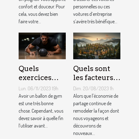
homme ?
si
confort et douceur. Pour
personnelles ou ces
bénéfique ?
cela, vous devez bien
voitures d’entreprise
faire votre...
s’avère très bénéfique...
Quels
Quels sont
exercices
les facteurs
pouvez-vous
qui sous-
Lun. 06/11/2023 19h
Dim. 20/08/2023 1h
faire avec un
tendent la
Avoir un ballon de gym
Alors que l'économie de
ballon de
est une très bonne
tarification
partage continue de
chose. Cependant, vous
remodeler la façon dont
gym ?
des services
devez savoir à quelle fin
nous voyageons et
de
l’utiliser avant...
découvrons de
conciergerie
nouveaux...