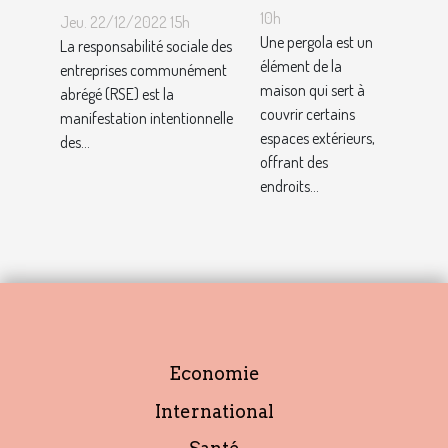
durable :
pergola ?
10h
Jeu. 22/12/2022 15h
Comment
Une pergola est un
La responsabilité sociale des
élément de la
décrocher vite
entreprises communément
maison qui sert à
abrégé (RSE) est la
un emploi avec
couvrir certains
manifestation intentionnelle
ce profil ?
espaces extérieurs,
des...
offrant des
endroits...
Economie
International