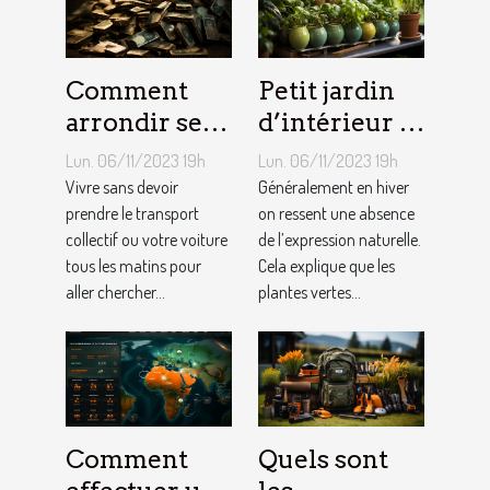
Comment
Petit jardin
arrondir ses
d’intérieur :
fins du mois
comment en
Lun. 06/11/2023 19h
Lun. 06/11/2023 19h
avec
créer chez
Vivre sans devoir
Généralement en hiver
l’internet ?
prendre le transport
soi ?
on ressent une absence
collectif ou votre voiture
de l’expression naturelle.
tous les matins pour
Cela explique que les
aller chercher...
plantes vertes...
Comment
Quels sont