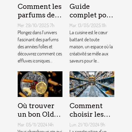
Comment les
Guide
parfums des
complet pour
années folles
choisir le
Mer. 29/10/2025 7h
Mar. 13/05/2025 11h
influencent-
meilleur
Plongez dans l’univers
La cuisine est le cœur
ils la mode
fascinant des parfums
équipement
battant de toute
des années folles et
maison, un espace où la
moderne ?
de cuisine
découvrez comment ces
créativité se mêle aux
effluves iconiques...
saveurs pour le...
Où trouver
Comment
un bon Old
choisir les
Tom Gin
matériaux de
Mar. 05/11/2024 14h
Lun. 21/10/2024 9h
artisanal ?
construction
Vous cherchez un gin qui
La construction d'un