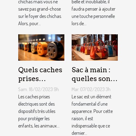
chichas mais vous ne
belle et inoubliable, il
savez pas grand-chose
faudra penser à ajouter
sur le foyer des chichas.
une touche personnelle
Alors, pour...
lors de...
Quels caches
Sac à main :
prises
quelles sont
électriques
les astuces
Sam. 18/02/2023 9h
Mar. 07/02/2023 3h
choisir ?
pour faire un
Les caches prises
Le sac est un élément
électriques sont des
choix
fondamental d'une
dispositifs très utiles
apparence. Pour cette
approprié ?
pour protéger les
raison, il est
enfants, les animaux...
indispensable que ce
dernier...