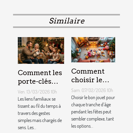
Similaire
Comment
Comment les
choisir le
porte-clés
jouet idéal
personnalisés
Sam. 07/02/2026 10h
Ven. 13/03/2026 10h
pour chaque
peuvent
Choisir le bon jouet pour
Les liens familiaux se
âge lors des
chaque tranche d’âge
renforcer les
tissent au fil du temps à
pendant les fêtes peut
travers des gestes
fêtes ?
liens
sembler complexe, tant
simples mais chargés de
familiaux ?
les options...
sens. Les...