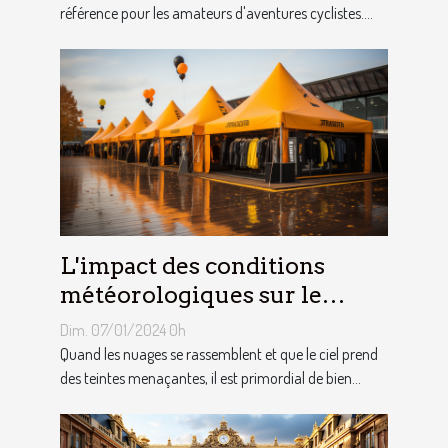
référence pour les amateurs d'aventures cyclistes....
L'impact des conditions
météorologiques sur le
choix des tentes publicitaires
Dim. 07/01/2024 0h
Quand les nuages se rassemblent et que le ciel prend
des teintes menaçantes, il est primordial de bien...