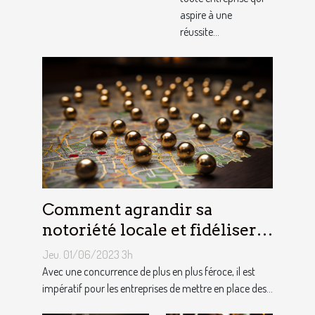
aspire à une
réussite...
Comment agrandir sa
notoriété locale et fidéliser
sa clientèle grâce aux outils
Jeu. 01/06/2023 3h
du référencement local ?
Avec une concurrence de plus en plus féroce, il est
impératif pour les entreprises de mettre en place des...