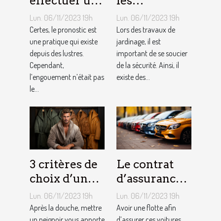
effectuer un
les
pronostic en
équipements
Lun. 06/11/2023 19h
Lun. 06/11/2023 19h
ligne ?
pour le
Certes, le pronostic est
Lors des travaux de
une pratique qui existe
jardinage ?
jardinage, il est
depuis des lustres.
important de se soucier
Cependant,
de la sécurité. Ainsi, il
l’engouement n’était pas
existe des...
le...
3 critères de
Le contrat
choix d’un
d’assurance
peignoir de
auto par
Lun. 06/11/2023 19h
Lun. 06/11/2023 19h
bain pour
flotte : est-il
Après la douche, mettre
Avoir une flotte afin
un peignoir vous apporte
d’assurer ces voitures