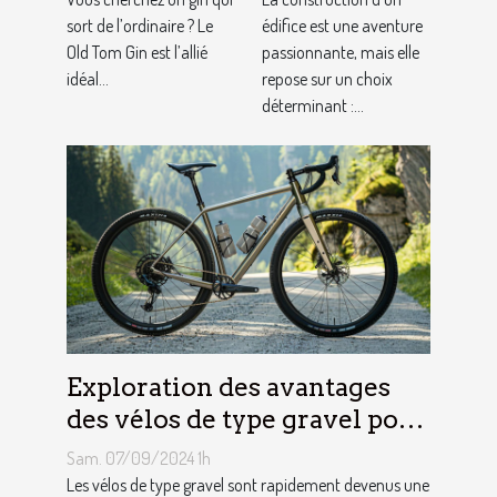
sort de l’ordinaire ? Le
adaptés à
édifice est une aventure
Old Tom Gin est l’allié
passionnante, mais elle
votre projet
idéal...
repose sur un choix
déterminant :...
Exploration des avantages
des vélos de type gravel pour
les aventuriers
Sam. 07/09/2024 1h
Les vélos de type gravel sont rapidement devenus une