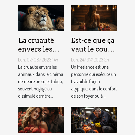
d'Airbnb ?
La cruauté
Est-ce que ça
envers les
vaut le coup
animaux
de devenir
Lun. 07/08/2023 14h
Lun. 24/07/2023 2h
dans le
indépendant
La cruauté envers les
Un freelance est une
cinéma : un
animaux dans le cinéma
?
personne qui exécute un
demeure un sujet tabou,
travail de façon
sujet tabou
souvent négligé ou
atypique, dans le confort
dissimulé derrière...
de son foyer ou à...