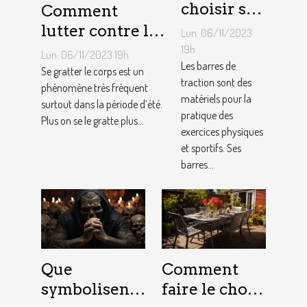
choisir sa
Comment
barre de
lutter contre la
Lun. 06/11/2023
traction :
démangeaison ?
19h
Lun. 06/11/2023 19h
nos
Les barres de
Se gratter le corps est un
traction sont des
conseils !
phénomène très fréquent
matériels pour la
surtout dans la période d’été.
pratique des
Plus on se le gratte plus...
exercices physiques
et sportifs. Ses
barres...
Que
Comment
symbolisent
faire le choix