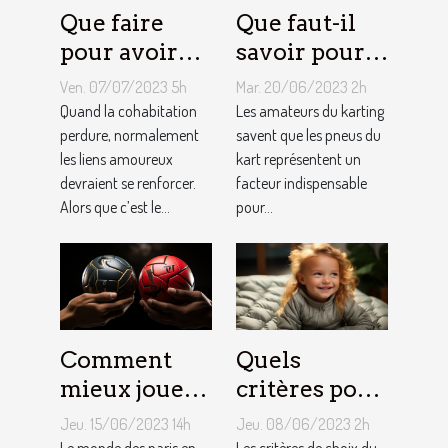
Que faire
Que faut-il
pour avoir
savoir pour
toujours la
un meilleur
Ven. 07/07/2023 5h
Mar. 20/06/2023 2h
vie rose en
ajustement
Quand la cohabitation
Les amateurs du karting
couple ?
perdure, normalement
de la
savent que les pneus du
les liens amoureux
kart représentent un
pression des
devraient se renforcer.
facteur indispensable
pneus de
Alors que c’est le...
pour...
Kart ?
Comment
Quels
mieux jouer
critères pour
pour gagner
choisir un
Jeu. 15/06/2023 14h
Jeu. 08/06/2023 2h
au jeu
matelas de
Le monde des paris en
Les critères de choix du