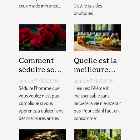
ceux made in France...
C’est le cas des
boutiques....
Comment
Quelle est la
séduire son
meilleure
homme ?
quantité
Lun. 06/11/2023 19h
Lun. 06/11/2023 19h
d’eau qu’il
Séduire l'homme que
L’eau est l’élément
vous voulez n'est pas
faut au
indispensable sans
compliqué si vous
laquelle la vie n’existerait
quotidien ?
apprenez à utiliser l'une
pas. Pour cela, il faut en
des meilleures armes...
consommer...