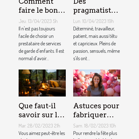
Comment
Des
faire le bon
pragmatistes
choix entre
imaginatifs
Jeu. 13/04/2023 5h
Lun. 10/04/2023 19h
une crèche et
et patients :
Il n'est pas toujours
Déterminé, travailleur,
une
facile de choisir un
comment
patient, mais aussi têtu
prestataire de services
et capricieux. Pleins de
assistante
sont les gens
de garde d'enfants. Il est
passion, sensuels, même
maternelle ?
du Taureau ?
normal d'avoir...
s'ils ont...
Que faut-il
Astuces pour
savoir sur le
fabriquer
foyer chicha
une arche de
Mar. 28/02/2023 21h
Sam. 18/02/2023 10h
?
ballons
Vous aimez peut-être les
Pour rendre la fête plus