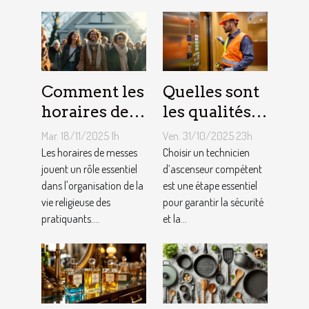
Comment les
Quelles sont
horaires de
les qualités à
messes
rechercher
Mar. 18/11/2025 1h
Ven. 31/10/2025 23h
facilitent la
chez un
Les horaires de messes
Choisir un technicien
vie des
jouent un rôle essentiel
technicien
d’ascenseur compétent
dans l'organisation de la
est une étape essentiel
pratiquants ?
d’ascenseur ?
vie religieuse des
pour garantir la sécurité
pratiquants....
et la...