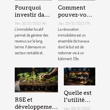
Pourquoi
Comment
investir dans
pouvez-vous
l'immobilier
faire une
Ven. 30/12/2022 14h
Jeu. 29/12/2022 17h
?
rénovation
L'immobilier locatif
La rénovation
permet de générer des
immobilière
immobilière est un
revenus sur le long
ensemble de travaux
?
terme. Il demeure un
dont le but est de
secteur rentable et...
redonner vie à un
bâtiment. Elle...
Quelle est
RSE et
l’utilité
développement
d’une
Ven. 09/12/2022