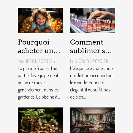
Pourquoi
Comment
acheter une
sublimer ses
piscine à
ongles ?
Mer. 18/01/2023 12h
Lun. 09/01/2023 21h
balles à son
La piscine à balles fait
L'élégance est une chose
bébé ?
partie des équipements
qui doit préoccuper tout
qu'on retrouve
le monde. Pour être
généralement dans les
élégant, il ne suffit pas
garderies. La piscine à...
de bien...