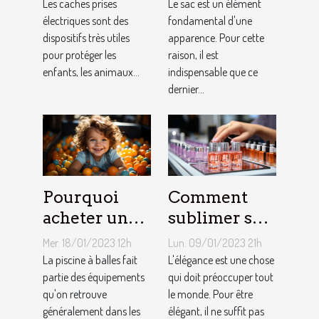
choisir ?
pour faire un
Les caches prises
Le sac est un élément
électriques sont des
choix
fondamental d'une
dispositifs très utiles
apparence. Pour cette
approprié ?
pour protéger les
raison, il est
enfants, les animaux...
indispensable que ce
dernier...
Pourquoi
Comment
acheter une
sublimer ses
piscine à
ongles ?
Mer. 18/01/2023 12h
Lun. 09/01/2023 21h
balles à son
La piscine à balles fait
L'élégance est une chose
bébé ?
partie des équipements
qui doit préoccuper tout
qu'on retrouve
le monde. Pour être
généralement dans les
élégant, il ne suffit pas