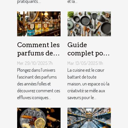
pratiquants....
et la...
Comment les
Guide
parfums des
complet pour
années folles
choisir le
Mer. 29/10/2025 7h
Mar. 13/05/2025 11h
influencent-
meilleur
Plongez dans l’univers
La cuisine est le cœur
ils la mode
fascinant des parfums
équipement
battant de toute
des années folles et
maison, un espace où la
moderne ?
de cuisine
découvrez comment ces
créativité se mêle aux
effluves iconiques...
saveurs pour le...