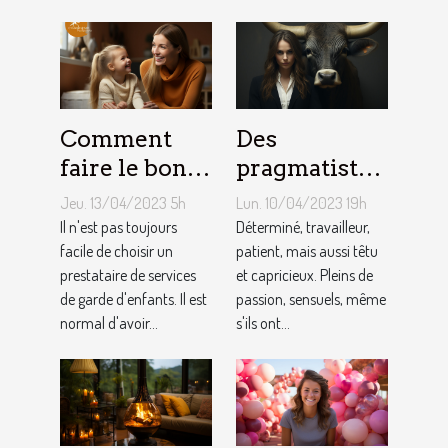
maçon ?
Comment
Des
faire le bon
pragmatistes
choix entre
imaginatifs
Jeu. 13/04/2023 5h
Lun. 10/04/2023 19h
une crèche et
et patients :
Il n'est pas toujours
Déterminé, travailleur,
une
facile de choisir un
comment
patient, mais aussi têtu
prestataire de services
et capricieux. Pleins de
assistante
sont les gens
de garde d'enfants. Il est
passion, sensuels, même
maternelle ?
du Taureau ?
normal d'avoir...
s'ils ont...