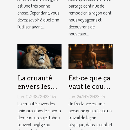
ballon de
est une très bonne
tarification
partage continue de
chose. Cependant, vous
remodeler la façon dont
gym ?
des services
devez savoir à quelle fin
nous voyageons et
de
l’utiliser avant...
découvrons de
conciergerie
nouveaux...
d'Airbnb ?
La cruauté
Est-ce que ça
envers les
vaut le coup
animaux
de devenir
Lun. 07/08/2023 14h
Lun. 24/07/2023 2h
dans le
indépendant
La cruauté envers les
Un freelance est une
cinéma : un
animaux dans le cinéma
?
personne qui exécute un
demeure un sujet tabou,
travail de façon
sujet tabou
souvent négligé ou
atypique, dans le confort