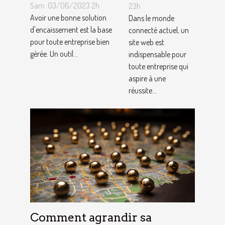
solution
appel à un
Sam. 03/06/2023 2h
23h
d'encaissement
Avoir une bonne solution
spécialiste
Dans le monde
pour votre
d'encaissement est la base
connecté actuel, un
de
pour toute entreprise bien
site web est
entreprise ?
conception
gérée. Un outil...
indispensable pour
de site web
toute entreprise qui
aspire à une
réussite...
Comment agrandir sa