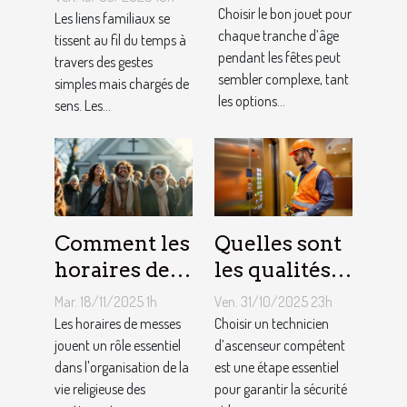
pour chaque
peuvent
Choisir le bon jouet pour
Les liens familiaux se
âge lors des
chaque tranche d’âge
renforcer les
tissent au fil du temps à
pendant les fêtes peut
travers des gestes
fêtes ?
liens
sembler complexe, tant
simples mais chargés de
familiaux ?
les options...
sens. Les...
Comment les
Quelles sont
horaires de
les qualités à
messes
rechercher
Mar. 18/11/2025 1h
Ven. 31/10/2025 23h
facilitent la
chez un
Les horaires de messes
Choisir un technicien
vie des
jouent un rôle essentiel
technicien
d’ascenseur compétent
dans l'organisation de la
est une étape essentiel
pratiquants ?
d’ascenseur ?
vie religieuse des
pour garantir la sécurité