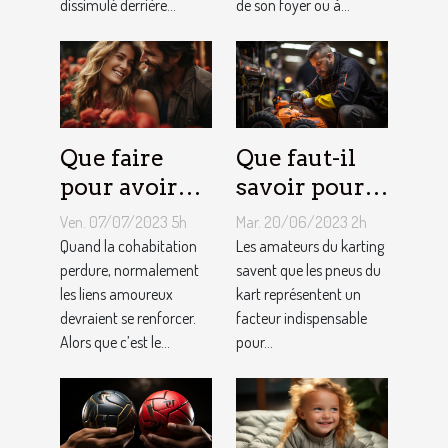
dissimulé derrière...
de son foyer ou à...
Que faire
Que faut-il
pour avoir
savoir pour
toujours la
un meilleur
Ven. 07/07/2023 5h
Mar. 20/06/2023 2h
vie rose en
ajustement
Quand la cohabitation
Les amateurs du karting
couple ?
perdure, normalement
de la
savent que les pneus du
les liens amoureux
kart représentent un
pression des
devraient se renforcer.
facteur indispensable
pneus de
Alors que c’est le...
pour...
Kart ?