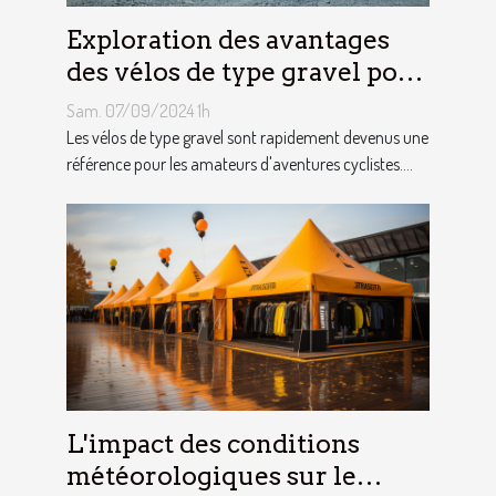
Exploration des avantages
des vélos de type gravel pour
les aventuriers
Sam. 07/09/2024 1h
Les vélos de type gravel sont rapidement devenus une
référence pour les amateurs d'aventures cyclistes....
L'impact des conditions
météorologiques sur le