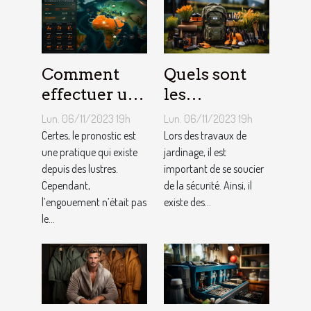
Comment
Quels sont
effectuer un
les
pronostic en
équipements
Lun. 06/11/2023 19h
Lun. 06/11/2023 19h
ligne ?
pour le
Certes, le pronostic est
Lors des travaux de
une pratique qui existe
jardinage ?
jardinage, il est
depuis des lustres.
important de se soucier
Cependant,
de la sécurité. Ainsi, il
l’engouement n’était pas
existe des...
le...