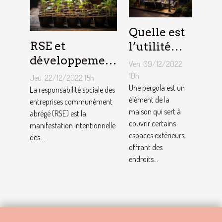
Quelle est
RSE et
l’utilité
développement
d’une
Ven. 09/12/2022
durable :
pergola ?
10h
Jeu. 22/12/2022 15h
Comment
Une pergola est un
La responsabilité sociale des
élément de la
décrocher vite
entreprises communément
maison qui sert à
abrégé (RSE) est la
un emploi avec
couvrir certains
manifestation intentionnelle
ce profil ?
espaces extérieurs,
des...
offrant des
endroits...