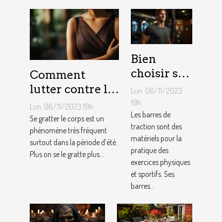
Bien
choisir sa
Comment
barre de
lutter contre la
Lun. 06/11/2023
traction :
démangeaison ?
19h
Lun. 06/11/2023 19h
nos
Les barres de
Se gratter le corps est un
traction sont des
conseils !
phénomène très fréquent
matériels pour la
surtout dans la période d’été.
pratique des
Plus on se le gratte plus...
exercices physiques
et sportifs. Ses
barres...