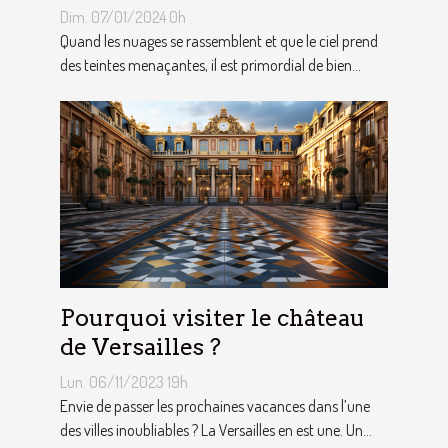
choix des tentes publicitaires
Dim. 07/01/2024 0h
Quand les nuages se rassemblent et que le ciel prend
des teintes menaçantes, il est primordial de bien...
Pourquoi visiter le château
de Versailles ?
Lun. 06/11/2023 19h
Envie de passer les prochaines vacances dans l’une
des villes inoubliables ? La Versailles en est une. Un...