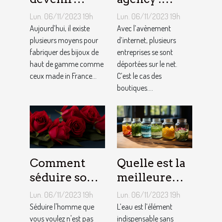
bijoutier-
qu’est-ce que
Lun. 06/11/2023 19h
Lun. 06/11/2023 19h
joaillier ?
c’est ?
Aujourd’hui, il existe
Avec l’avènement
plusieurs moyens pour
d’internet, plusieurs
fabriquer des bijoux de
entreprises se sont
haut de gamme comme
déportées sur le net.
ceux made in France...
C’est le cas des
boutiques....
Comment
Quelle est la
séduire son
meilleure
homme ?
quantité
Lun. 06/11/2023 19h
Lun. 06/11/2023 19h
d’eau qu’il
Séduire l'homme que
L’eau est l’élément
vous voulez n'est pas
faut au
indispensable sans