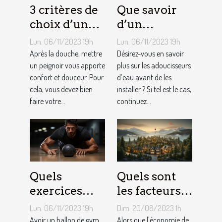
3 critères de
Que savoir
choix d’un
d’un
peignoir de
adoucisseur
Lun. 06/11/2023 19h
Lun. 06/11/2023 19h
bain pour
d’eau ?
Après la douche, mettre
Désirez-vous en savoir
homme ?
un peignoir vous apporte
plus sur les adoucisseurs
confort et douceur. Pour
d’eau avant de les
cela, vous devez bien
installer ? Si tel est le cas,
faire votre...
continuez...
Quels
Quels sont
exercices
les facteurs
pouvez-vous
qui sous-
Lun. 06/11/2023 19h
Dim. 20/08/2023 1h
faire avec un
tendent la
Avoir un ballon de gym
Alors que l'économie de