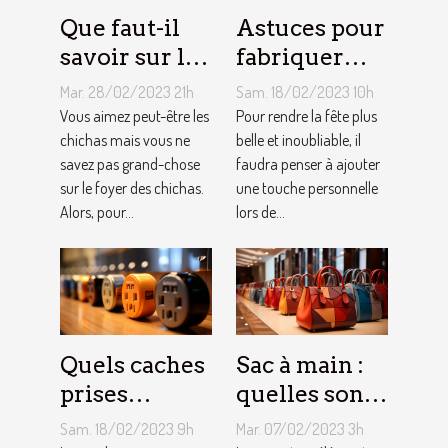
Que faut-il
Astuces pour
savoir sur le
fabriquer
foyer chicha
une arche de
Mar. 28/02/2023 21h
Sam. 18/02/2023 10h
?
ballons
Vous aimez peut-être les
Pour rendre la fête plus
chichas mais vous ne
belle et inoubliable, il
savez pas grand-chose
faudra penser à ajouter
sur le foyer des chichas.
une touche personnelle
Alors, pour...
lors de...
Quels caches
Sac à main :
prises
quelles sont
électriques
les astuces
Sam. 18/02/2023 9h
Mar. 07/02/2023 3h