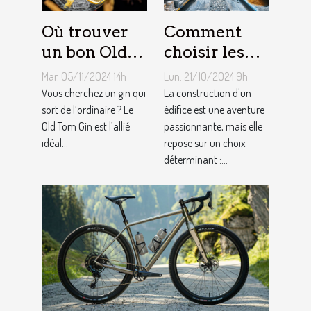
Où trouver
Comment
un bon Old
choisir les
Tom Gin
matériaux de
Mar. 05/11/2024 14h
Lun. 21/10/2024 9h
artisanal ?
construction
Vous cherchez un gin qui
La construction d'un
sort de l’ordinaire ? Le
adaptés à
édifice est une aventure
Old Tom Gin est l’allié
passionnante, mais elle
votre projet
idéal...
repose sur un choix
déterminant :...