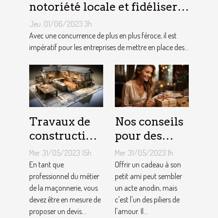
notoriété locale et fidéliser
sa clientèle grâce aux outils
Jeu. 01/06/2023 3h
du référencement local ?
Avec une concurrence de plus en plus féroce, il est
impératif pour les entreprises de mettre en place des...
Travaux de
Nos conseils
construction
pour des
d’une maison
cadeaux
Mer. 31/05/2023 15h
Mer. 31/05/2023 1h
: Comment
idéaux et
En tant que
Offrir un cadeau à son
établir le
professionnel du métier
originaux
petit ami peut sembler
de la maçonnerie, vous
un acte anodin, mais
devis avec un
pour votre
devez être en mesure de
c'est l'un des piliers de
artisan
petit ami
proposer un devis...
l'amour. Il...