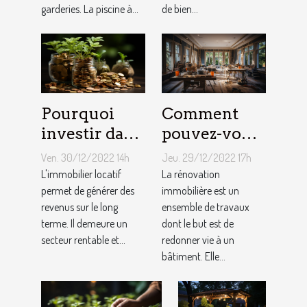
garderies. La piscine à...
de bien...
Pourquoi
Comment
investir dans
pouvez-vous
l'immobilier
faire une
Ven. 30/12/2022 14h
Jeu. 29/12/2022 17h
?
rénovation
L'immobilier locatif
La rénovation
permet de générer des
immobilière
immobilière est un
revenus sur le long
ensemble de travaux
?
terme. Il demeure un
dont le but est de
secteur rentable et...
redonner vie à un
bâtiment. Elle...