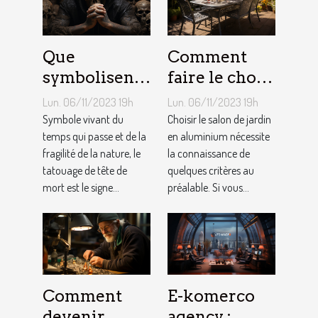
Que
Comment
symbolisent
faire le choix
les Tatouages
d’un salon de
Lun. 06/11/2023 19h
Lun. 06/11/2023 19h
Têtes de
jardin en
Symbole vivant du
Choisir le salon de jardin
Mort ?
temps qui passe et de la
aluminium ?
en aluminium nécessite
fragilité de la nature, le
la connaissance de
tatouage de tête de
quelques critères au
mort est le signe...
préalable. Si vous...
Comment
E-komerco
devenir
agency :