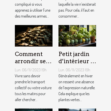
compliqué si vous
laquelle la vie n’existerait
quotidien ?
apprenez à utiliser l'une
pas. Pour cela, il faut en
des meilleures armes...
consommer...
Comment
Petit jardin
arrondir ses
d’intérieur :
fins du mois
comment en
Lun. 06/11/2023 19h
Lun. 06/11/2023 19h
avec
créer chez
Vivre sans devoir
Généralement en hiver
l’internet ?
prendre le transport
soi ?
on ressent une absence
collectif ou votre voiture
de l’expression naturelle.
tous les matins pour
Cela explique que les
aller chercher...
plantes vertes...