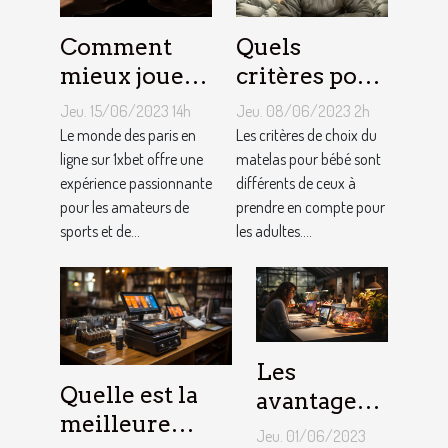
Comment
Quels
mieux jouer
critères pour
pour gagner
choisir un
Jeu. 15/06/2023 14h
Jeu. 08/06/2023 2h
au jeu
matelas de
Le monde des paris en
Les critères de choix du
1XBET ?
ligne sur 1xbet offre une
bébé ?
matelas pour bébé sont
expérience passionnante
différents de ceux à
pour les amateurs de
prendre en compte pour
sports et de...
les adultes....
Les
Quelle est la
avantages
meilleure
de faire
Jeu. 01/06/2023