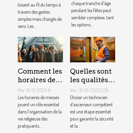
âge lors des
chaque tranche d’âge
renforcer les
tissent au fil du temps à
pendant les fêtes peut
travers des gestes
fêtes ?
liens
sembler complexe, tant
simples mais chargés de
familiaux ?
les options...
sens. Les...
Comment les
Quelles sont
horaires de
les qualités à
messes
rechercher
Mar. 18/11/2025 1h
Ven. 31/10/2025 23h
facilitent la
chez un
Les horaires de messes
Choisir un technicien
vie des
jouent un rôle essentiel
technicien
d’ascenseur compétent
dans l'organisation de la
est une étape essentiel
pratiquants ?
d’ascenseur ?
vie religieuse des
pour garantir la sécurité
pratiquants....
et la...