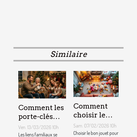
Similaire
Comment
Comment les
choisir le
porte-clés
jouet idéal
personnalisés
Sam. 07/02/2026 10h
Ven. 13/03/2026 10h
pour chaque
peuvent
Choisir le bon jouet pour
Les liens familiaux se