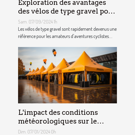
Exploration des avantages
des vélos de type gravel pour
les aventuriers
Sam. 07/09/2024 1h
Les vélos de type gravel sont rapidement devenus une
référence pour les amateurs d'aventures cyclistes....
L'impact des conditions
météorologiques sur le
choix des tentes publicitaires
Dim. 07/01/2024 0h