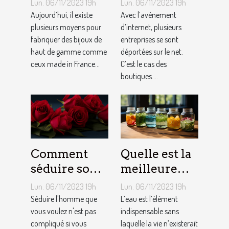
Lun. 06/11/2023 19h
Lun. 06/11/2023 19h
joaillier ?
c’est ?
Aujourd’hui, il existe
Avec l’avènement
plusieurs moyens pour
d’internet, plusieurs
fabriquer des bijoux de
entreprises se sont
haut de gamme comme
déportées sur le net.
ceux made in France...
C’est le cas des
boutiques....
Comment
Quelle est la
séduire son
meilleure
homme ?
quantité
Lun. 06/11/2023 19h
Lun. 06/11/2023 19h
d’eau qu’il
Séduire l'homme que
L’eau est l’élément
vous voulez n'est pas
faut au
indispensable sans
compliqué si vous
laquelle la vie n’existerait
quotidien ?