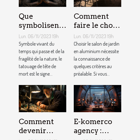
Que
Comment
symbolisent
faire le choix
les Tatouages
d’un salon de
Lun. 06/11/2023 19h
Lun. 06/11/2023 19h
Têtes de
jardin en
Symbole vivant du
Choisir le salon de jardin
Mort ?
temps qui passe et de la
aluminium ?
en aluminium nécessite
fragilité de la nature, le
la connaissance de
tatouage de tête de
quelques critères au
mort est le signe...
préalable. Si vous...
Comment
E-komerco
devenir
agency :
bijoutier-
qu’est-ce que