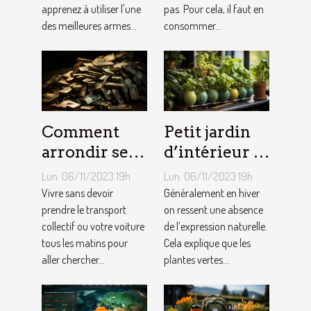
apprenez à utiliser l'une
pas. Pour cela, il faut en
des meilleures armes...
consommer...
Comment
Petit jardin
arrondir ses
d’intérieur :
fins du mois
comment en
Lun. 06/11/2023 19h
Lun. 06/11/2023 19h
avec
créer chez
Vivre sans devoir
Généralement en hiver
l’internet ?
prendre le transport
soi ?
on ressent une absence
collectif ou votre voiture
de l’expression naturelle.
tous les matins pour
Cela explique que les
aller chercher...
plantes vertes...