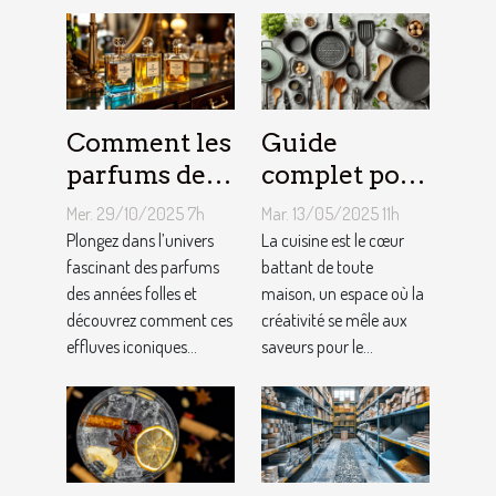
Comment les
Guide
parfums des
complet pour
années folles
choisir le
Mer. 29/10/2025 7h
Mar. 13/05/2025 11h
influencent-
meilleur
Plongez dans l’univers
La cuisine est le cœur
ils la mode
fascinant des parfums
équipement
battant de toute
des années folles et
maison, un espace où la
moderne ?
de cuisine
découvrez comment ces
créativité se mêle aux
effluves iconiques...
saveurs pour le...