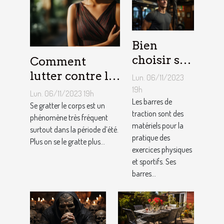
Bien
choisir sa
Comment
barre de
lutter contre la
Lun. 06/11/2023
traction :
démangeaison ?
19h
Lun. 06/11/2023 19h
nos
Les barres de
Se gratter le corps est un
traction sont des
conseils !
phénomène très fréquent
matériels pour la
surtout dans la période d’été.
pratique des
Plus on se le gratte plus...
exercices physiques
et sportifs. Ses
barres...