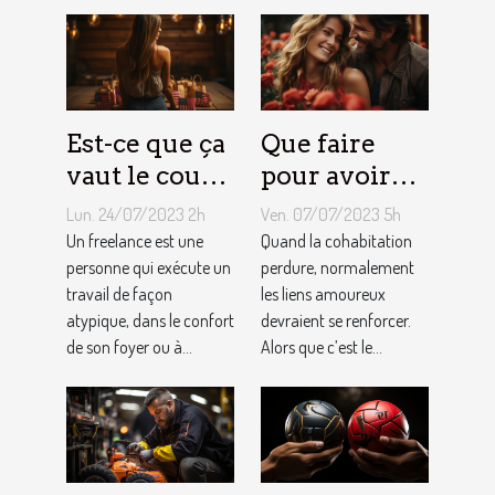
d'Airbnb ?
Est-ce que ça
Que faire
vaut le coup
pour avoir
de devenir
toujours la
Lun. 24/07/2023 2h
Ven. 07/07/2023 5h
indépendant
vie rose en
Un freelance est une
Quand la cohabitation
?
personne qui exécute un
couple ?
perdure, normalement
travail de façon
les liens amoureux
atypique, dans le confort
devraient se renforcer.
de son foyer ou à...
Alors que c’est le...