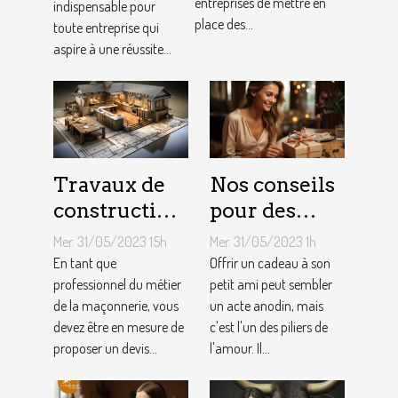
entreprises de mettre en
indispensable pour
aux outils du
de site web
place des...
toute entreprise qui
référencement
aspire à une réussite...
local ?
Travaux de
Nos conseils
construction
pour des
d’une maison
cadeaux
Mer. 31/05/2023 15h
Mer. 31/05/2023 1h
: Comment
idéaux et
En tant que
Offrir un cadeau à son
établir le
professionnel du métier
originaux
petit ami peut sembler
de la maçonnerie, vous
un acte anodin, mais
devis avec un
pour votre
devez être en mesure de
c'est l'un des piliers de
artisan
petit ami
proposer un devis...
l'amour. Il...
maçon ?