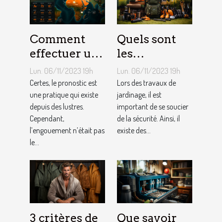
Comment
Quels sont
effectuer un
les
pronostic en
équipements
Lun. 06/11/2023 19h
Lun. 06/11/2023 19h
ligne ?
pour le
Certes, le pronostic est
Lors des travaux de
une pratique qui existe
jardinage ?
jardinage, il est
depuis des lustres.
important de se soucier
Cependant,
de la sécurité. Ainsi, il
l’engouement n’était pas
existe des...
le...
3 critères de
Que savoir