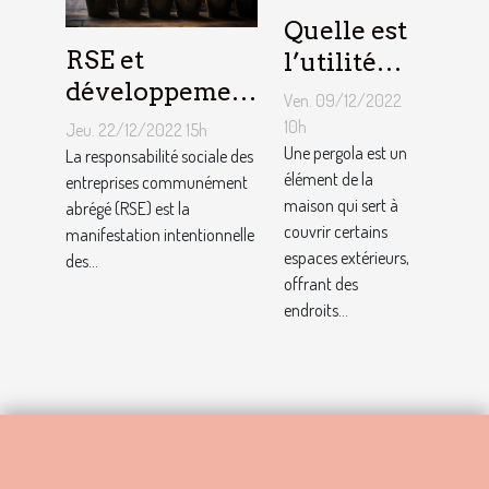
Quelle est
RSE et
l’utilité
développement
d’une
Ven. 09/12/2022
durable :
pergola ?
10h
Jeu. 22/12/2022 15h
Comment
Une pergola est un
La responsabilité sociale des
élément de la
décrocher vite
entreprises communément
maison qui sert à
abrégé (RSE) est la
un emploi avec
couvrir certains
manifestation intentionnelle
ce profil ?
espaces extérieurs,
des...
offrant des
endroits...