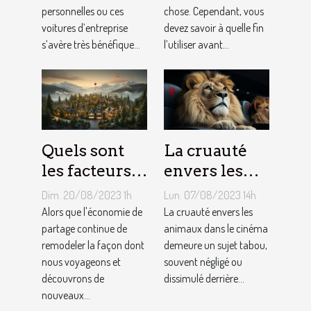
personnelles ou ces
chose. Cependant, vous
bénéfique ?
gym ?
voitures d’entreprise
devez savoir à quelle fin
s’avère très bénéfique...
l’utiliser avant...
Quels sont
La cruauté
les facteurs
envers les
qui sous-
animaux
Dim. 20/08/2023 1h
Lun. 07/08/2023 14h
tendent la
dans le
Alors que l'économie de
La cruauté envers les
tarification
partage continue de
cinéma : un
animaux dans le cinéma
remodeler la façon dont
demeure un sujet tabou,
des services
sujet tabou
nous voyageons et
souvent négligé ou
de
découvrons de
dissimulé derrière...
conciergerie
nouveaux...