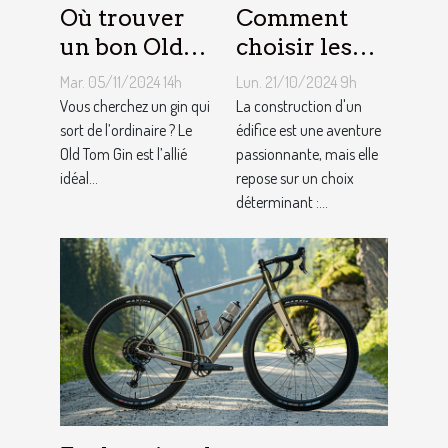
Où trouver
Comment
un bon Old
choisir les
Tom Gin
matériaux de
Mar. 05/11/2024 14h
Lun. 21/10/2024 9h
artisanal ?
construction
Vous cherchez un gin qui
La construction d'un
sort de l’ordinaire ? Le
adaptés à
édifice est une aventure
Old Tom Gin est l’allié
passionnante, mais elle
votre projet
idéal...
repose sur un choix
déterminant :...