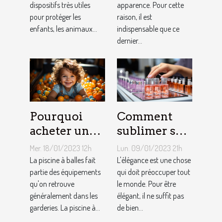
dispositifs très utiles
apparence. Pour cette
approprié ?
pour protéger les
raison, il est
enfants, les animaux...
indispensable que ce
dernier...
Pourquoi
Comment
acheter une
sublimer ses
piscine à
ongles ?
Mer. 18/01/2023 12h
Lun. 09/01/2023 21h
balles à son
La piscine à balles fait
L'élégance est une chose
bébé ?
partie des équipements
qui doit préoccuper tout
qu'on retrouve
le monde. Pour être
généralement dans les
élégant, il ne suffit pas
garderies. La piscine à...
de bien...