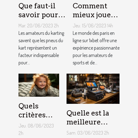
Que faut-il
Comment
savoir pour
mieux jouer
un meilleur
pour gagner
Mar. 20/06/2023 2h
Jeu. 15/06/2023 14h
ajustement
au jeu
Les amateurs du karting
Le monde des paris en
de la
savent que les pneus du
1XBET ?
ligne sur 1xbet offre une
kart représentent un
expérience passionnante
pression des
facteur indispensable
pour les amateurs de
pneus de
pour...
sports et de...
Kart ?
Quels
Quelle est la
critères
meilleure
pour
Jeu. 08/06/2023
solution
choisir un
Sam. 03/06/2023 2h
2h