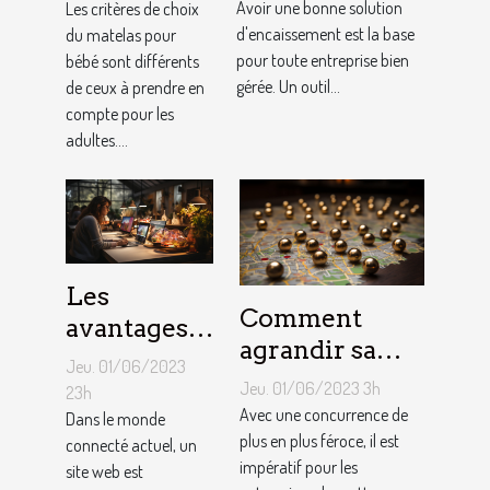
d'encaissement
Avoir une bonne solution
matelas de
Les critères de choix
pour votre
d'encaissement est la base
du matelas pour
bébé ?
pour toute entreprise bien
bébé sont différents
entreprise ?
gérée. Un outil...
de ceux à prendre en
compte pour les
adultes....
Les
Comment
avantages
agrandir sa
de faire
Jeu. 01/06/2023
notoriété
appel à un
Jeu. 01/06/2023 3h
23h
locale et
Avec une concurrence de
spécialiste
Dans le monde
fidéliser sa
plus en plus féroce, il est
connecté actuel, un
de
impératif pour les
site web est
clientèle grâce
conception