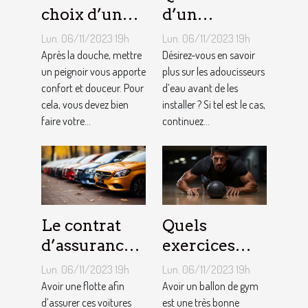
choix d’un
d’un
peignoir de
adoucisseur
Lun. 06/11/2023 19h
Lun. 06/11/2023 19h
bain pour
d’eau ?
Après la douche, mettre
Désirez-vous en savoir
homme ?
un peignoir vous apporte
plus sur les adoucisseurs
confort et douceur. Pour
d’eau avant de les
cela, vous devez bien
installer ? Si tel est le cas,
faire votre...
continuez...
Le contrat
Quels
d’assurance
exercices
auto par
pouvez-vous
Lun. 06/11/2023 19h
Lun. 06/11/2023 19h
flotte : est-il
faire avec un
Avoir une flotte afin
Avoir un ballon de gym
si
d’assurer ces voitures
ballon de
est une très bonne