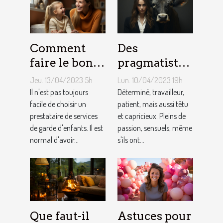
Comment
Des
faire le bon
pragmatistes
choix entre
imaginatifs
Jeu. 13/04/2023 5h
Lun. 10/04/2023 19h
une crèche et
et patients :
Il n'est pas toujours
Déterminé, travailleur,
une
facile de choisir un
comment
patient, mais aussi têtu
prestataire de services
et capricieux. Pleins de
assistante
sont les gens
de garde d'enfants. Il est
passion, sensuels, même
maternelle ?
du Taureau ?
normal d'avoir...
s'ils ont...
Que faut-il
Astuces pour