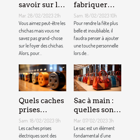
savoir sur le
fabriquer
foyer chicha
une arche de
Mar. 28/02/2023 21h
Sam. 18/02/2023 10h
?
ballons
Vous aimez peut-être les
Pour rendre la fête plus
chichas mais vous ne
belle et inoubliable, il
savez pas grand-chose
faudra penser à ajouter
sur le foyer des chichas.
une touche personnelle
Alors, pour...
lors de...
Quels caches
Sac à main :
prises
quelles sont
électriques
les astuces
Sam. 18/02/2023 9h
Mar. 07/02/2023 3h
choisir ?
pour faire un
Les caches prises
Le sac est un élément
électriques sont des
choix
fondamental d'une