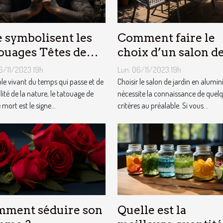
 symbolisent les
Comment faire le
ouages Têtes de
choix d’un salon d
t ?
jardin en aluminiu
6/11/2023 19h
Lun. 06/11/2023 19h
e vivant du temps qui passe et de
Choisir le salon de jardin en alumi
ilité de la nature, le tatouage de
nécessite la connaissance de quel
 mort est le signe...
critères au préalable. Si vous...
ment séduire son
Quelle est la