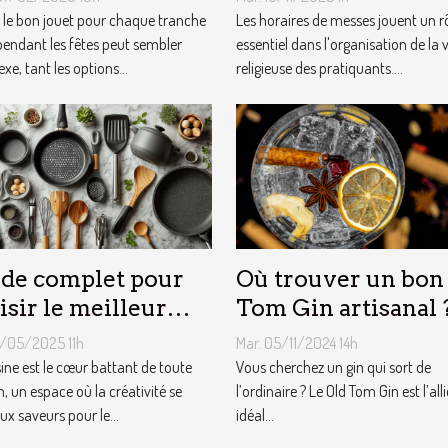
es ?
r le bon jouet pour chaque tranche
Les horaires de messes jouent un r
pendant les fêtes peut sembler
essentiel dans l'organisation de la v
e, tant les options...
religieuse des pratiquants....
de complet pour
Où trouver un bon
isir le meilleur
Tom Gin artisanal 
ipement de
3/05/2025 11h
Mar. 05/11/2024 14h
sine
sine est le cœur battant de toute
Vous cherchez un gin qui sort de
, un espace où la créativité se
l’ordinaire ? Le Old Tom Gin est l’alli
ux saveurs pour le...
idéal...