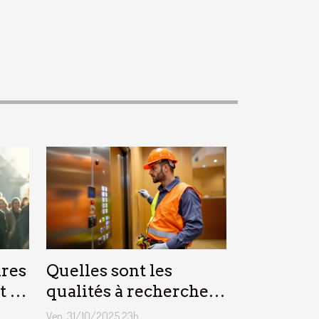
res
Quelles sont les
t la
qualités à rechercher
 ?
chez un technicien
Ven. 31/10/2025 23h