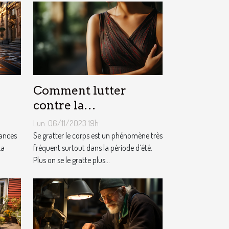
Comment lutter
contre la
démangeaison ?
Lun. 06/11/2023 19h
cances
Se gratter le corps est un phénomène très
La
fréquent surtout dans la période d’été.
Plus on se le gratte plus...