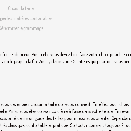
Choisir la taille
égier les matières confortables
Déterminer le grammage
ort et douceur. Pour cela, vous devez bien faire votre choix pour bien en
et article jusqu’à la fin. Vous y découvrirez 3 critères qui pourront vous pe
 vous devez bien choisir la taille qui vous convient. En effet, pour choisi
le. Ainsi, vous êtes convaincu d’être à l’aise dans votre tenue. En revan
ossibilité de
lire
un guide des tailles pour mieux vous orienter. Cependant
très classique, confortable et pratique. Surtout, il convient toujours à tou