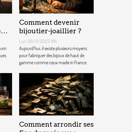
Comment devenir
e
bijoutier-joaillier ?
m ?
Lun. 06/11/2023 19h
nium
Aujourd’hui, il existe plusieurs moyens
ques
pour fabriquer des bijoux de haut de
gamme comme ceux made in France...
Comment arrondir ses