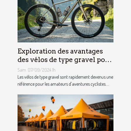
Exploration des avantages
des vélos de type gravel pour
les aventuriers
Sam. 07/09/2024 1h
Les vélos de type gravel sont rapidement devenus une
référence pour les amateurs d'aventures cyclistes....