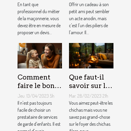
: Comment
idéaux et
En tant que
Offrir un cadeau à son
établir le
professionnel du métier
originaux
petit ami peut sembler
de la maçonnerie, vous
un acte anodin, mais
devis avec un
pour votre
devez être en mesure de
c'est l'un des piliers de
artisan
petit ami
proposer un devis...
l'amour. Il...
maçon ?
Comment
Que faut-il
faire le bon
savoir sur le
choix entre
foyer chicha
Jeu. 13/04/2023 5h
Mar. 28/02/2023 21h
une crèche et
?
Il n'est pas toujours
Vous aimez peut-être les
une
facile de choisir un
chichas mais vous ne
prestataire de services
savez pas grand-chose
assistante
de garde d'enfants. Il est
sur le foyer des chichas.
maternelle ?
normal d'avoir...
Alors, pour...