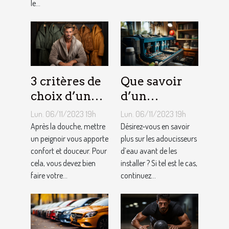
le...
3 critères de
Que savoir
choix d’un
d’un
peignoir de
adoucisseur
Lun. 06/11/2023 19h
Lun. 06/11/2023 19h
bain pour
d’eau ?
Après la douche, mettre
Désirez-vous en savoir
homme ?
un peignoir vous apporte
plus sur les adoucisseurs
confort et douceur. Pour
d’eau avant de les
cela, vous devez bien
installer ? Si tel est le cas,
faire votre...
continuez...