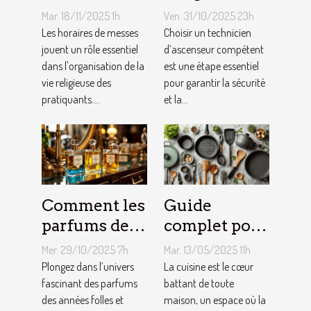
messes
rechercher
Mar. 18/11/2025 1h
Ven. 31/10/2025 23h
facilitent la
chez un
Les horaires de messes
Choisir un technicien
vie des
jouent un rôle essentiel
technicien
d’ascenseur compétent
dans l'organisation de la
est une étape essentiel
pratiquants ?
d’ascenseur ?
vie religieuse des
pour garantir la sécurité
pratiquants....
et la...
Comment les
Guide
parfums des
complet pour
années folles
choisir le
Mer. 29/10/2025 7h
Mar. 13/05/2025 11h
influencent-
meilleur
Plongez dans l’univers
La cuisine est le cœur
ils la mode
fascinant des parfums
équipement
battant de toute
des années folles et
maison, un espace où la
moderne ?
de cuisine