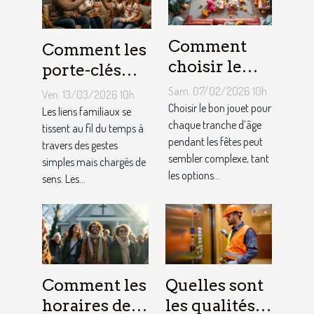
Comment
Comment les
choisir le
porte-clés
jouet idéal
personnalisés
Sam. 07/02/2026 10h
Ven. 13/03/2026 10h
pour chaque
peuvent
Choisir le bon jouet pour
Les liens familiaux se
âge lors des
chaque tranche d’âge
renforcer les
tissent au fil du temps à
pendant les fêtes peut
travers des gestes
fêtes ?
liens
sembler complexe, tant
simples mais chargés de
familiaux ?
les options...
sens. Les...
Comment les
Quelles sont
horaires de
les qualités à