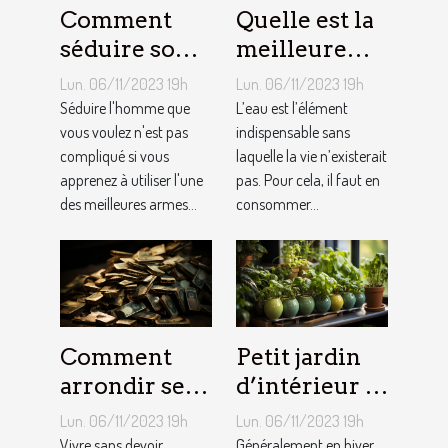
Comment
Quelle est la
séduire son
meilleure
homme ?
quantité
Lun. 06/11/2023 19h
Lun. 06/11/2023 19h
d’eau qu’il
Séduire l'homme que
L’eau est l’élément
vous voulez n'est pas
faut au
indispensable sans
compliqué si vous
laquelle la vie n’existerait
quotidien ?
apprenez à utiliser l'une
pas. Pour cela, il faut en
des meilleures armes...
consommer...
Comment
Petit jardin
arrondir ses
d’intérieur :
fins du mois
comment en
Lun. 06/11/2023 19h
Lun. 06/11/2023 19h
avec
créer chez
Vivre sans devoir
Généralement en hiver