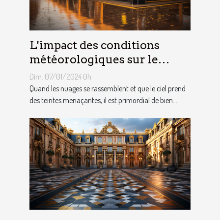
L'impact des conditions
météorologiques sur le
choix des tentes publicitaires
Dim. 07/01/2024 0h
Quand les nuages se rassemblent et que le ciel prend
des teintes menaçantes, il est primordial de bien...