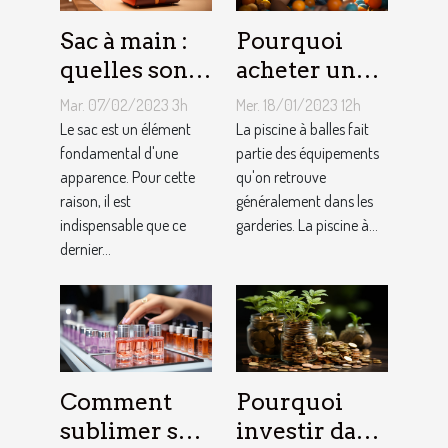
Sac à main :
Pourquoi
quelles sont
acheter une
les astuces
piscine à
Mar. 07/02/2023 3h
Mer. 18/01/2023 12h
pour faire un
balles à son
Le sac est un élément
La piscine à balles fait
choix
fondamental d'une
bébé ?
partie des équipements
apparence. Pour cette
qu'on retrouve
approprié ?
raison, il est
généralement dans les
indispensable que ce
garderies. La piscine à...
dernier...
Comment
Pourquoi
sublimer ses
investir dans