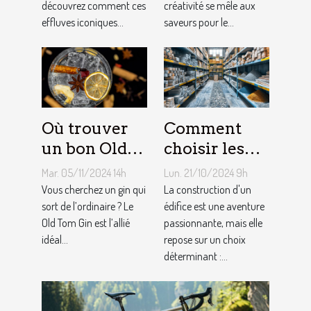
découvrez comment ces
créativité se mêle aux
effluves iconiques...
saveurs pour le...
Où trouver
Comment
un bon Old
choisir les
Tom Gin
matériaux de
Mar. 05/11/2024 14h
Lun. 21/10/2024 9h
artisanal ?
construction
Vous cherchez un gin qui
La construction d'un
sort de l’ordinaire ? Le
adaptés à
édifice est une aventure
Old Tom Gin est l’allié
passionnante, mais elle
votre projet
idéal...
repose sur un choix
déterminant :...