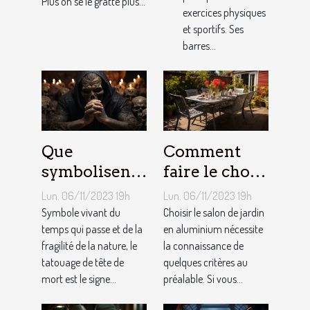
Plus on se le gratte plus...
exercices physiques
et sportifs. Ses
barres...
Que
Comment
symbolisent
faire le choix
les Tatouages
d’un salon de
Lun. 06/11/2023 19h
Lun. 06/11/2023 19h
Têtes de
jardin en
Symbole vivant du
Choisir le salon de jardin
Mort ?
temps qui passe et de la
aluminium ?
en aluminium nécessite
fragilité de la nature, le
la connaissance de
tatouage de tête de
quelques critères au
mort est le signe...
préalable. Si vous...