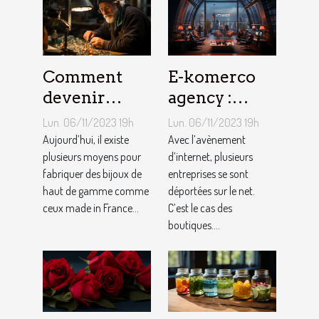
Comment
E-komerco
devenir
agency :
bijoutier-
qu’est-ce que
Lun. 06/11/2023 19h
Lun. 06/11/2023 19h
joaillier ?
c’est ?
Aujourd’hui, il existe
Avec l’avènement
plusieurs moyens pour
d’internet, plusieurs
fabriquer des bijoux de
entreprises se sont
haut de gamme comme
déportées sur le net.
ceux made in France...
C’est le cas des
boutiques....