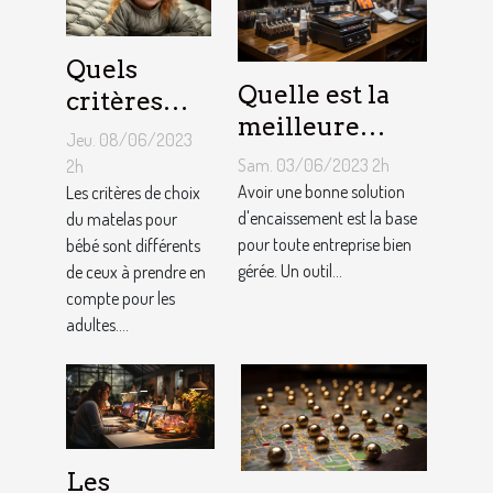
Quels
Quelle est la
critères
meilleure
pour
Jeu. 08/06/2023
solution
choisir un
Sam. 03/06/2023 2h
2h
d'encaissement
Avoir une bonne solution
matelas de
Les critères de choix
pour votre
d'encaissement est la base
du matelas pour
bébé ?
pour toute entreprise bien
bébé sont différents
entreprise ?
gérée. Un outil...
de ceux à prendre en
compte pour les
adultes....
Les