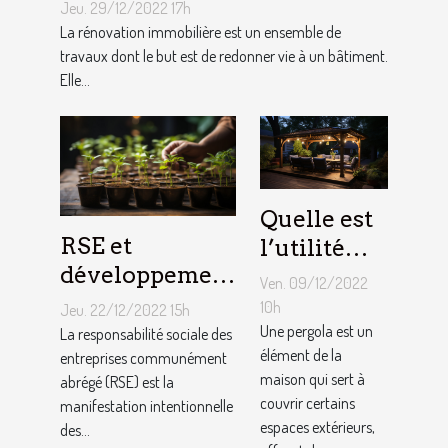
?
Jeu. 29/12/2022 17h
La rénovation immobilière est un ensemble de
travaux dont le but est de redonner vie à un bâtiment.
Elle...
Quelle est
RSE et
l’utilité
développement
d’une
Ven. 09/12/2022
durable :
pergola ?
10h
Jeu. 22/12/2022 15h
Comment
Une pergola est un
La responsabilité sociale des
élément de la
décrocher vite
entreprises communément
maison qui sert à
abrégé (RSE) est la
un emploi avec
couvrir certains
manifestation intentionnelle
ce profil ?
espaces extérieurs,
des...