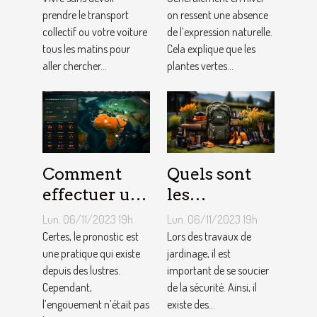
l’internet ?
prendre le transport
soi ?
on ressent une absence
collectif ou votre voiture
de l’expression naturelle.
tous les matins pour
Cela explique que les
aller chercher...
plantes vertes...
Comment
Quels sont
effectuer un
les
pronostic en
équipements
Lun. 06/11/2023 19h
Lun. 06/11/2023 19h
ligne ?
pour le
Certes, le pronostic est
Lors des travaux de
une pratique qui existe
jardinage ?
jardinage, il est
depuis des lustres.
important de se soucier
Cependant,
de la sécurité. Ainsi, il
l’engouement n’était pas
existe des...