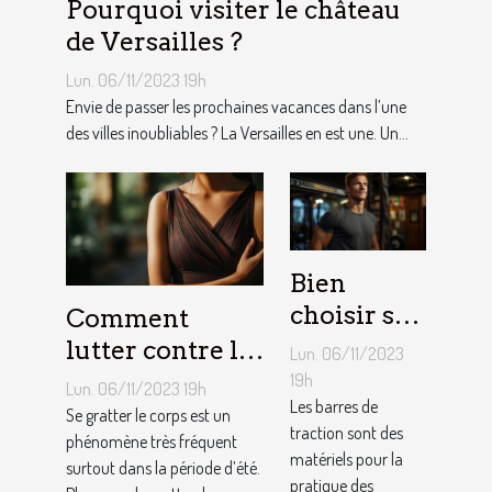
Pourquoi visiter le château
de Versailles ?
Lun. 06/11/2023 19h
Envie de passer les prochaines vacances dans l’une
des villes inoubliables ? La Versailles en est une. Un...
Bien
choisir sa
Comment
barre de
lutter contre la
Lun. 06/11/2023
traction :
démangeaison ?
19h
Lun. 06/11/2023 19h
nos
Les barres de
Se gratter le corps est un
traction sont des
conseils !
phénomène très fréquent
matériels pour la
surtout dans la période d’été.
pratique des