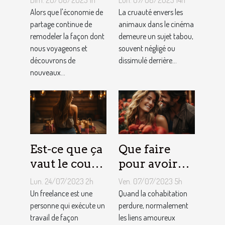
Dim. 20/08/2023 1h
Lun. 07/08/2023 14h
tendent la
dans le
Alors que l'économie de
La cruauté envers les
tarification
partage continue de
cinéma : un
animaux dans le cinéma
remodeler la façon dont
demeure un sujet tabou,
des services
sujet tabou
nous voyageons et
souvent négligé ou
de
découvrons de
dissimulé derrière...
conciergerie
nouveaux...
d'Airbnb ?
Est-ce que ça
Que faire
vaut le coup
pour avoir
de devenir
toujours la
Lun. 24/07/2023 2h
Ven. 07/07/2023 5h
indépendant
vie rose en
Un freelance est une
Quand la cohabitation
?
personne qui exécute un
couple ?
perdure, normalement
travail de façon
les liens amoureux