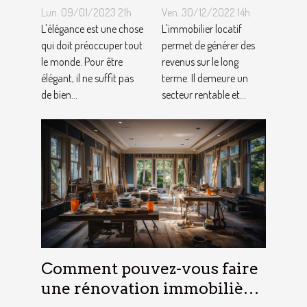
ongles ?
l'immobilier
Lun. 09/01/2023 21h
Ven. 30/12/2022 14h
?
L'élégance est une chose
L'immobilier locatif
qui doit préoccuper tout
permet de générer des
le monde. Pour être
revenus sur le long
élégant, il ne suffit pas
terme. Il demeure un
de bien...
secteur rentable et...
Comment pouvez-vous faire
une rénovation immobilière