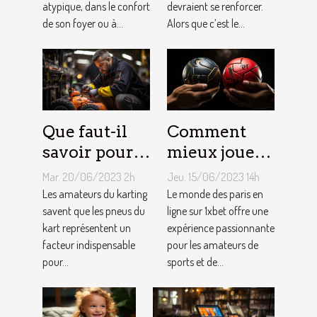
atypique, dans le confort
devraient se renforcer.
de son foyer ou à...
Alors que c’est le...
Que faut-il
Comment
savoir pour
mieux jouer
un meilleur
pour gagner
Mar. 20/06/2023 2h
Jeu. 15/06/2023 14h
ajustement
au jeu
Les amateurs du karting
Le monde des paris en
de la
savent que les pneus du
1XBET ?
ligne sur 1xbet offre une
kart représentent un
expérience passionnante
pression des
facteur indispensable
pour les amateurs de
pneus de
pour...
sports et de...
Kart ?