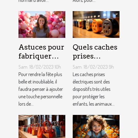
Astuces pour
Quels caches
fabriquer
prises
une arche de
électriques
Sam. 18/02/2023 10h
Sam. 18/02/2023 9h
ballons
choisir ?
Pour rendre la fête plus
Les caches prises
belle et inoubliable, il
électriques sont des
faudra penser à ajouter
dispositifs très utiles
une touche personnelle
pour protéger les
lors de...
enfants, les animaux...