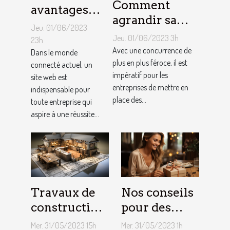
Comment
avantages
agrandir sa
de faire
Jeu. 01/06/2023
notoriété
appel à un
Jeu. 01/06/2023 3h
23h
locale et
Avec une concurrence de
spécialiste
Dans le monde
fidéliser sa
plus en plus féroce, il est
connecté actuel, un
de
impératif pour les
site web est
clientèle grâce
conception
entreprises de mettre en
indispensable pour
aux outils du
de site web
place des...
toute entreprise qui
référencement
aspire à une réussite...
local ?
Travaux de
Nos conseils
construction
pour des
d’une maison
cadeaux
Mer. 31/05/2023 15h
Mer. 31/05/2023 1h