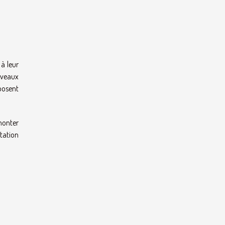
à leur
uveaux
posent
monter
otation