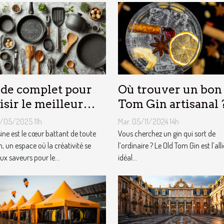
de complet pour
Où trouver un bon
isir le meilleur
Tom Gin artisanal 
ipement de
3/05/2025 11h
Mar. 05/11/2024 14h
sine
sine est le cœur battant de toute
Vous cherchez un gin qui sort de
, un espace où la créativité se
l’ordinaire ? Le Old Tom Gin est l’alli
ux saveurs pour le...
idéal...