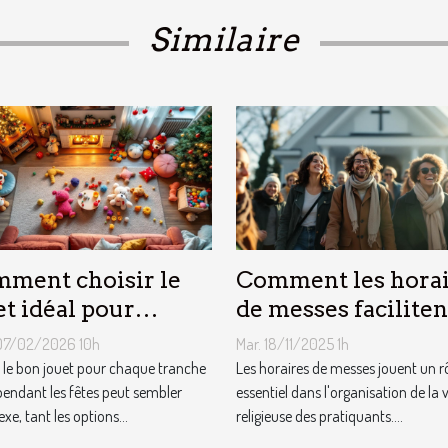
Similaire
ment choisir le
Comment les horai
et idéal pour
de messes faciliten
que âge lors des
vie des pratiquants
07/02/2026 10h
Mar. 18/11/2025 1h
es ?
r le bon jouet pour chaque tranche
Les horaires de messes jouent un r
pendant les fêtes peut sembler
essentiel dans l'organisation de la v
e, tant les options...
religieuse des pratiquants....