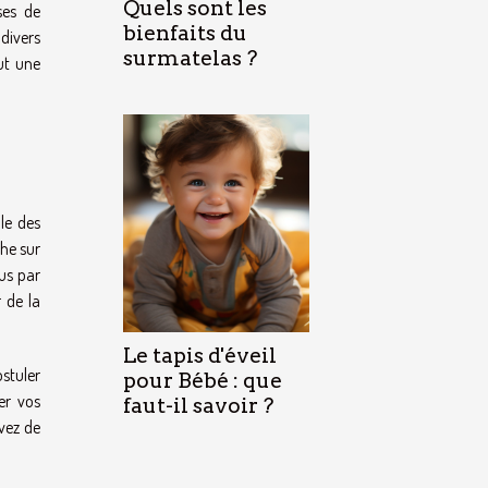
Quels sont les
ses de
bienfaits du
 divers
surmatelas ?
ut une
le des
he sur
us par
 de la
Le tapis d'éveil
ostuler
pour Bébé : que
er vos
faut-il savoir ?
avez de