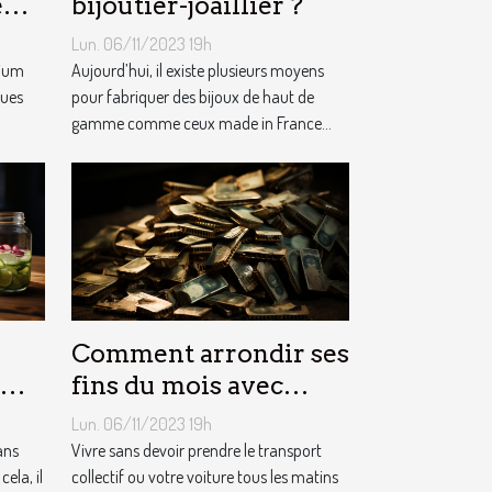
e
bijoutier-joaillier ?
m ?
Lun. 06/11/2023 19h
nium
Aujourd’hui, il existe plusieurs moyens
ques
pour fabriquer des bijoux de haut de
gamme comme ceux made in France...
Comment arrondir ses
fins du mois avec
l’internet ?
Lun. 06/11/2023 19h
ans
Vivre sans devoir prendre le transport
cela, il
collectif ou votre voiture tous les matins