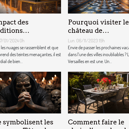
Pourquoi visiter le
mpact des
château de
ditions
Versailles ?
éorologiques sur
Lun. 06/11/2023 19h
07/01/2024 0h
choix des tentes
Envie de passer les prochaines va
les nuages se rassemblent et que
dans l’une des villes inoubliables ? 
licitaires
 prend des teintes menaçantes, il est
Versailles en est une. Un...
ial de bien...
 symbolisent les
Comment faire le