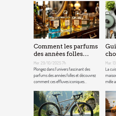
Comment les parfums
Gui
des années folles
cho
influencent-ils la
équ
Mer. 29/10/2025 7h
Mar. 1
mode moderne ?
cui
Plongez dans l’univers fascinant des
La cui
parfums des années folles et découvrez
maison
comment ces effluves iconiques...
mêle a