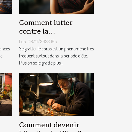
Comment lutter
contre la
démangeaison ?
Lun. 06/11/2023 19h
cances
Se gratter le corps est un phénomène très
La
fréquent surtout dans la période d’été.
Plus on se le gratte plus...
Comment devenir