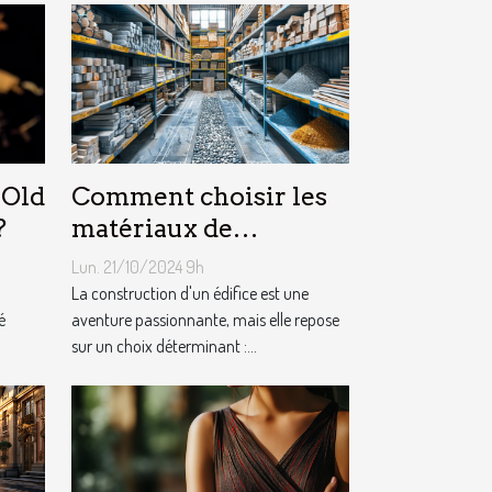
 Old
Comment choisir les
?
matériaux de
construction adaptés à
Lun. 21/10/2024 9h
votre projet
La construction d'un édifice est une
é
aventure passionnante, mais elle repose
sur un choix déterminant :...