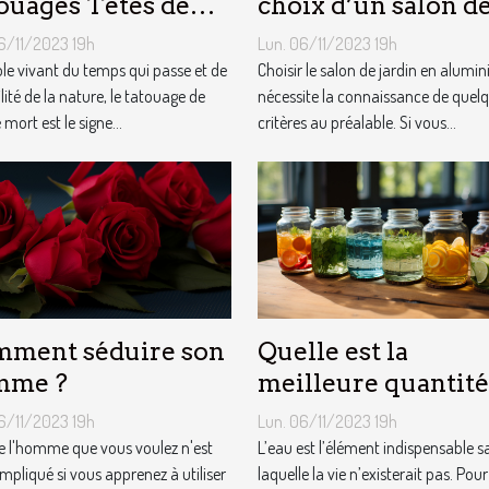
ouages Têtes de
choix d’un salon d
t ?
jardin en aluminiu
6/11/2023 19h
Lun. 06/11/2023 19h
e vivant du temps qui passe et de
Choisir le salon de jardin en alumi
ilité de la nature, le tatouage de
nécessite la connaissance de quel
 mort est le signe...
critères au préalable. Si vous...
ment séduire son
Quelle est la
mme ?
meilleure quantité
d’eau qu’il faut au
6/11/2023 19h
Lun. 06/11/2023 19h
quotidien ?
e l'homme que vous voulez n'est
L’eau est l’élément indispensable s
mpliqué si vous apprenez à utiliser
laquelle la vie n’existerait pas. Pour 