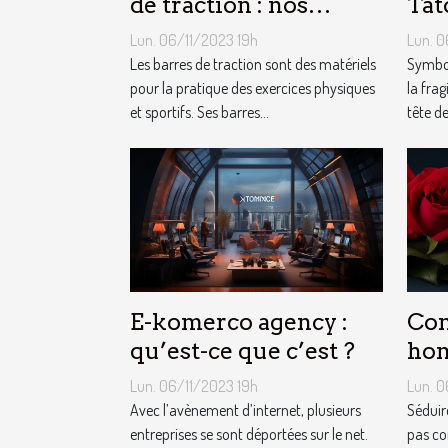
de traction : nos
Tat
conseils !
Mor
Lun. 06/11/2023 19h
Lun. 0
Les barres de traction sont des matériels
Symbol
pour la pratique des exercices physiques
la frag
et sportifs. Ses barres...
tête de
E-komerco agency :
Com
qu’est-ce que c’est ?
ho
Lun. 06/11/2023 19h
Lun. 0
Avec l’avènement d’internet, plusieurs
Séduir
entreprises se sont déportées sur le net.
pas co