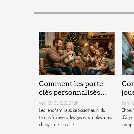
Comment les porte-
Com
clés personnalisés
jou
peuvent renforcer les
cha
Ven. 13/03/2026 10h
Sam. 
liens familiaux ?
fêt
Les liens familiaux se tissent au fil du
Choisi
temps à travers des gestes simples mais
d’âge 
chargés de sens. Les...
complex