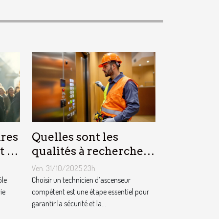
res
Quelles sont les
t la
qualités à rechercher
 ?
chez un technicien
Ven. 31/10/2025 23h
d’ascenseur ?
ôle
Choisir un technicien d’ascenseur
ie
compétent est une étape essentiel pour
garantir la sécurité et la...