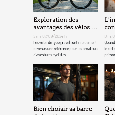
Exploration des
L'i
avantages des vélos de
con
type gravel pour les
mét
Sam. 07/09/2024 1h
Dim. 
aventuriers
le 
Les vélos de type gravel sont rapidement
Quand 
devenus une référence pour les amateurs
pub
le ciel
d'aventures cyclistes....
primord
Bien choisir sa barre
Que