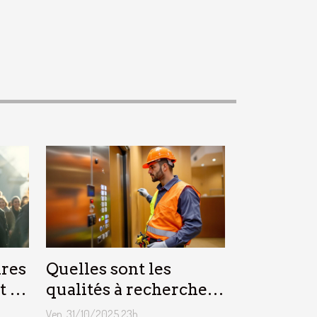
res
Quelles sont les
t la
qualités à rechercher
 ?
chez un technicien
Ven. 31/10/2025 23h