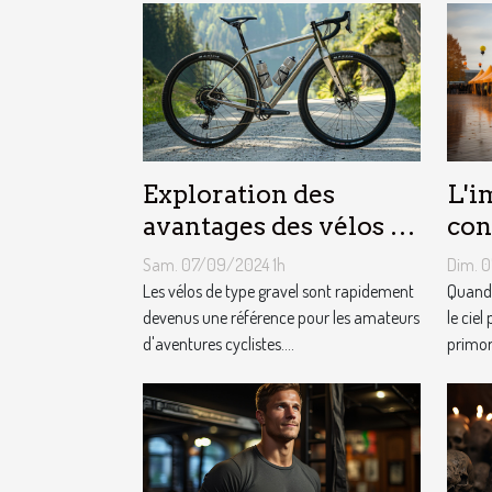
Exploration des
L'i
avantages des vélos de
con
type gravel pour les
mét
Sam. 07/09/2024 1h
Dim. 
aventuriers
le 
Les vélos de type gravel sont rapidement
Quand 
devenus une référence pour les amateurs
pub
le ciel
d'aventures cyclistes....
primord