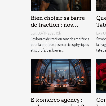
Bien choisir sa barre
Que
de traction : nos
Tat
conseils !
Mor
Lun. 06/11/2023 19h
Lun. 0
Les barres de traction sont des matériels
Symbol
pour la pratique des exercices physiques
la frag
et sportifs. Ses barres...
tête de
E-komerco agency :
Com