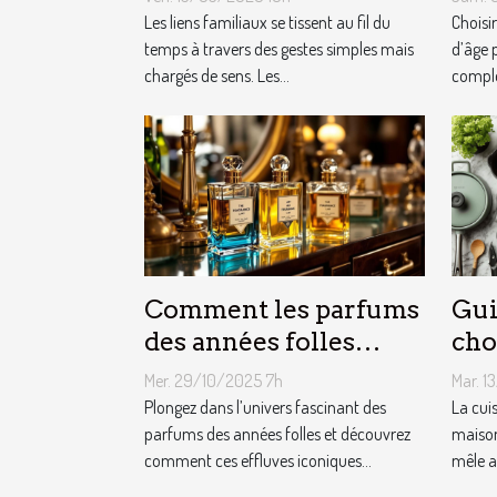
liens familiaux ?
fêt
Les liens familiaux se tissent au fil du
Choisi
temps à travers des gestes simples mais
d’âge 
chargés de sens. Les...
complex
Comment les parfums
Gui
des années folles
cho
influencent-ils la
équ
Mer. 29/10/2025 7h
Mar. 1
mode moderne ?
cui
Plongez dans l’univers fascinant des
La cui
parfums des années folles et découvrez
maison
comment ces effluves iconiques...
mêle a