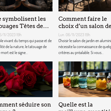
 symbolisent les
Comment faire le
ouages Têtes de
choix d’un salon d
t ?
jardin en aluminiu
6/11/2023 19h
Lun. 06/11/2023 19h
e vivant du temps qui passe et de
Choisir le salon de jardin en alumi
ilité de la nature, le tatouage de
nécessite la connaissance de quel
 mort est le signe...
critères au préalable. Si vous...
ment séduire son
Quelle est la