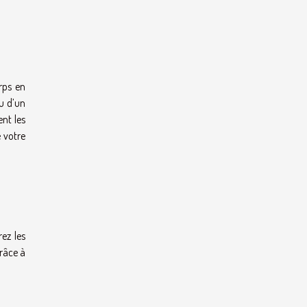
rps en
ou d’un
ent les
 votre
ez les
grâce à