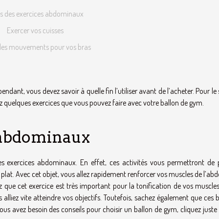
es des exercices abdominaux
Exercer vos cuisses
 des mouvements pour vos bras
dant, vous devez savoir à quelle fin l’utiliser avant de l’acheter. Pour le 
rez quelques exercices que vous pouvez faire avec votre ballon de gym.
s abdominaux
s exercices abdominaux. En effet, ces activités vous permettront de 
 plat. Avec cet objet, vous allez rapidement renforcer vos muscles de l’a
 que cet exercice est très important pour la tonification de vos muscles.
alliez vite atteindre vos objectifs. Toutefois, sachez également que ces 
 vous avez besoin des
conseils pour choisir un ballon de gym
, cliquez juste