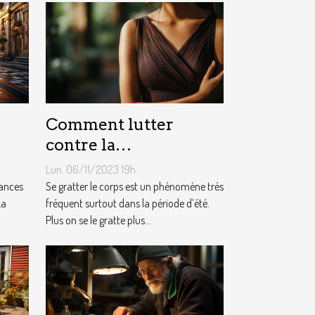
Comment lutter
contre la
démangeaison ?
Lun. 06/11/2023 19h
cances
Se gratter le corps est un phénomène très
La
fréquent surtout dans la période d’été.
Plus on se le gratte plus...