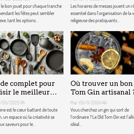
es ?
r le bon jouet pour chaque tranche
Les horaires de messes jouent un r
pendant les fêtes peut sembler
essentiel dans l'organisation de la v
e, tant les options...
religieuse des pratiquants....
de complet pour
Où trouver un bon
isir le meilleur
Tom Gin artisanal 
ipement de
3/05/2025 11h
Mar. 05/11/2024 14h
sine
sine est le cœur battant de toute
Vous cherchez un gin qui sort de
, un espace où la créativité se
l’ordinaire ? Le Old Tom Gin est l’alli
ux saveurs pour le...
idéal...