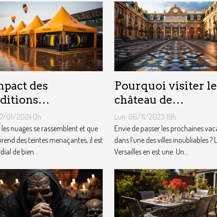
Pourquoi visiter le
mpact des
château de
ditions
Versailles ?
éorologiques sur
Lun. 06/11/2023 19h
07/01/2024 0h
choix des tentes
Envie de passer les prochaines va
les nuages se rassemblent et que
dans l’une des villes inoubliables ? 
licitaires
 prend des teintes menaçantes, il est
Versailles en est une. Un...
ial de bien...