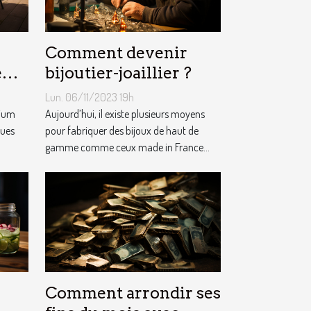
Comment devenir
e
bijoutier-joaillier ?
m ?
Lun. 06/11/2023 19h
nium
Aujourd’hui, il existe plusieurs moyens
ques
pour fabriquer des bijoux de haut de
gamme comme ceux made in France...
Comment arrondir ses