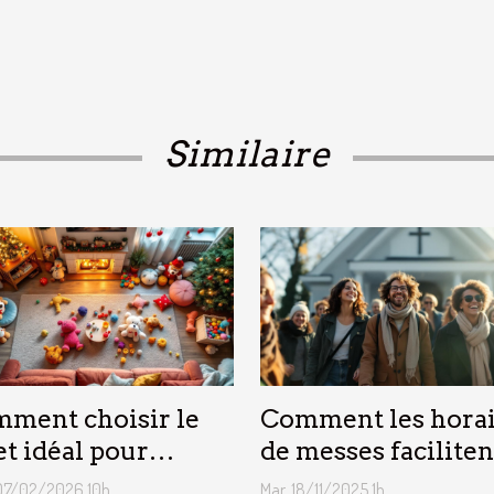
Similaire
ment choisir le
Comment les horai
et idéal pour
de messes faciliten
que âge lors des
vie des pratiquants
07/02/2026 10h
Mar. 18/11/2025 1h