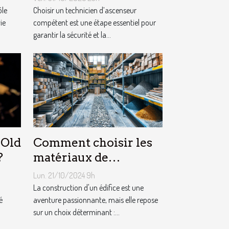
d’ascenseur ?
ôle
Choisir un technicien d’ascenseur
ie
compétent est une étape essentiel pour
garantir la sécurité et la...
 Old
Comment choisir les
?
matériaux de
construction adaptés à
Lun. 21/10/2024 9h
votre projet
La construction d'un édifice est une
é
aventure passionnante, mais elle repose
sur un choix déterminant :...