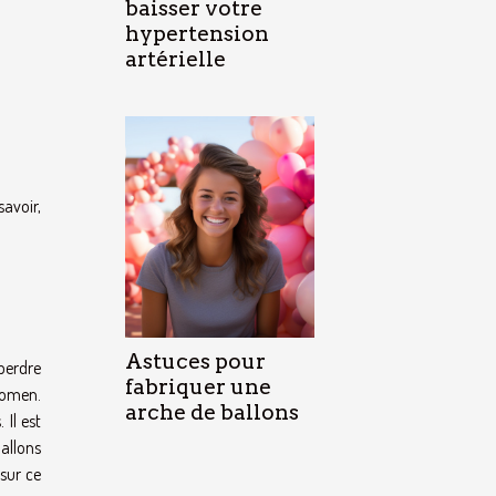
baisser votre
hypertension
artérielle
savoir,
Astuces pour
perdre
fabriquer une
bdomen.
arche de ballons
 Il est
ballons
 sur ce