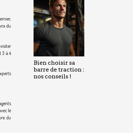
ernier,
prix du
visiter
t 3 à 4
Bien choisir sa
barre de traction :
xperts
nos conseils !
 agents
vec le
ure du