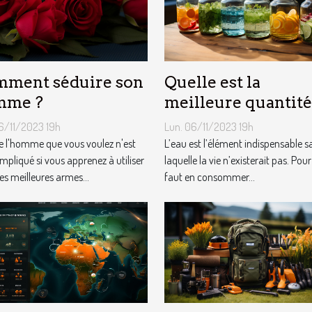
ment séduire son
Quelle est la
mme ?
meilleure quantité
d’eau qu’il faut au
6/11/2023 19h
Lun. 06/11/2023 19h
quotidien ?
e l'homme que vous voulez n'est
L’eau est l’élément indispensable s
mpliqué si vous apprenez à utiliser
laquelle la vie n’existerait pas. Pour 
es meilleures armes...
faut en consommer...