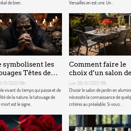
Versailles en est une. Un...
ial de bien...
 symbolisent les
Comment faire le
ouages Têtes de
choix d’un salon d
t ?
jardin en aluminiu
6/11/2023 19h
Lun. 06/11/2023 19h
e vivant du temps qui passe et de
Choisir le salon de jardin en alumi
ilité de la nature, le tatouage de
nécessite la connaissance de quel
 mort est le signe...
critères au préalable. Si vous...