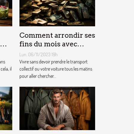
Comment arrondir ses
fins du mois avec
l’internet ?
Lun. 06/11/2023 19h
ans
Vivre sans devoir prendre le transport
cela, il
collectif ou votre voiture tous les matins
pour aller chercher...