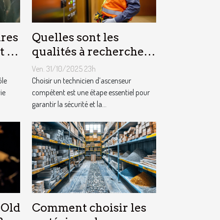
res
Quelles sont les
t la
qualités à rechercher
 ?
chez un technicien
Ven. 31/10/2025 23h
d’ascenseur ?
ôle
Choisir un technicien d’ascenseur
ie
compétent est une étape essentiel pour
garantir la sécurité et la...
 Old
Comment choisir les