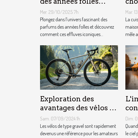
des années folles
cho
influencent-ils la
équ
Mer. 29/10/2025 7h
Mar. 1
mode moderne ?
cui
Plongez dans l’univers fascinant des
La cui
parfums des années folles et découvrez
maison
comment ces effluves iconiques...
mêle a
Exploration des
L'i
avantages des vélos de
con
type gravel pour les
mét
Sam. 07/09/2024 1h
Dim. 
aventuriers
le 
Les vélos de type gravel sont rapidement
Quand 
devenus une référence pour les amateurs
pub
le ciel