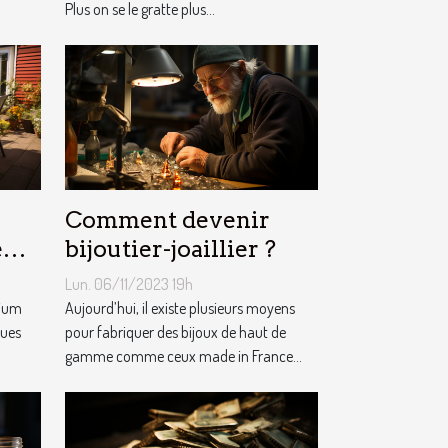
Plus on se le gratte plus...
Comment devenir
e
bijoutier-joaillier ?
m ?
Lun. 06/11/2023 19h
nium
Aujourd’hui, il existe plusieurs moyens
ques
pour fabriquer des bijoux de haut de
gamme comme ceux made in France...