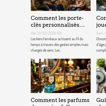
Comment les porte-
Com
clés personnalisés
jou
peuvent renforcer les
cha
Ven. 13/03/2026 10h
Sam. 
liens familiaux ?
fêt
Les liens familiaux se tissent au fil du
Choisi
temps à travers des gestes simples mais
d’âge 
chargés de sens. Les...
complex
Comment les parfums
Gui