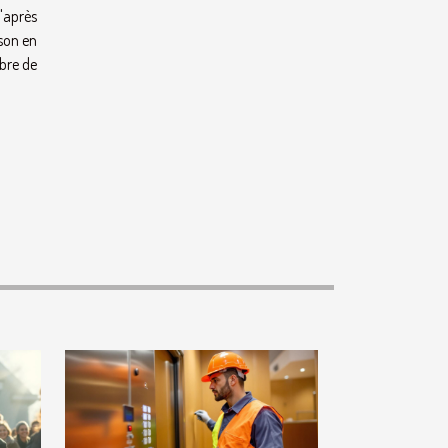
'après
ison en
mbre de