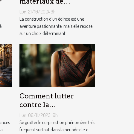
?
matériaux de
construction adaptés à
Lun. 21/10/2024 9h
votre projet
La construction d'un édifice est une
é
aventure passionnante, mais elle repose
sur un choix déterminant :...
Comment lutter
contre la
démangeaison ?
Lun. 06/11/2023 19h
cances
Se gratter le corps est un phénomène très
La
fréquent surtout dans la période d’été.