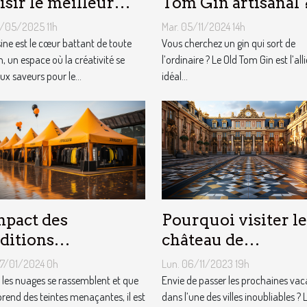
isir le meilleur
Tom Gin artisanal 
ipement de
3/05/2025 11h
Mar. 05/11/2024 14h
sine
sine est le cœur battant de toute
Vous cherchez un gin qui sort de
, un espace où la créativité se
l’ordinaire ? Le Old Tom Gin est l’alli
ux saveurs pour le...
idéal...
Pourquoi visiter le
mpact des
château de
ditions
Versailles ?
éorologiques sur
Lun. 06/11/2023 19h
07/01/2024 0h
choix des tentes
Envie de passer les prochaines va
les nuages se rassemblent et que
dans l’une des villes inoubliables ? 
licitaires
 prend des teintes menaçantes, il est