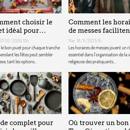
ment choisir le
Comment les horai
et idéal pour
de messes faciliten
que âge lors des
vie des pratiquants
07/02/2026 10h
Mar. 18/11/2025 1h
es ?
r le bon jouet pour chaque tranche
Les horaires de messes jouent un r
pendant les fêtes peut sembler
essentiel dans l'organisation de la v
e, tant les options...
religieuse des pratiquants....
de complet pour
Où trouver un bon