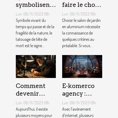
symbolisent
faire le choix
les Tatouages
d’un salon de
Lun. 06/11/2023 19h
Lun. 06/11/2023 19h
Têtes de
jardin en
Symbole vivant du
Choisir le salon de jardin
Mort ?
temps qui passe et de la
aluminium ?
en aluminium nécessite
fragilité de la nature, le
la connaissance de
tatouage de tête de
quelques critères au
mort est le signe...
préalable. Si vous...
Comment
E-komerco
devenir
agency :
bijoutier-
qu’est-ce que
Lun. 06/11/2023 19h
Lun. 06/11/2023 19h
joaillier ?
c’est ?
Aujourd’hui, il existe
Avec l’avènement
plusieurs moyens pour
d’internet, plusieurs