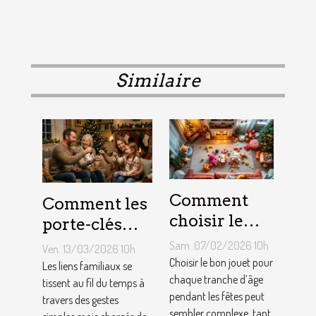
Similaire
Comment
Comment les
choisir le
porte-clés
jouet idéal
personnalisés
Sam. 07/02/2026 10h
Ven. 13/03/2026 10h
pour chaque
peuvent
Choisir le bon jouet pour
Les liens familiaux se
âge lors des
chaque tranche d’âge
renforcer les
tissent au fil du temps à
pendant les fêtes peut
travers des gestes
fêtes ?
liens
sembler complexe, tant