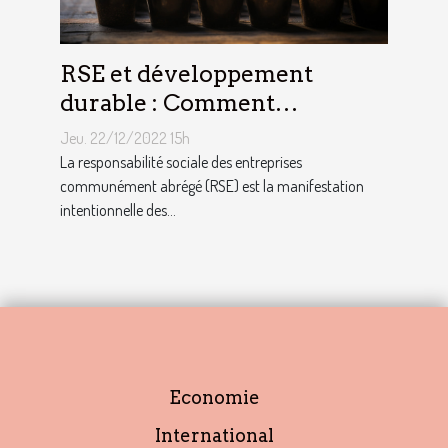
RSE et développement
durable : Comment
décrocher vite un emploi
Jeu. 22/12/2022 15h
avec ce profil ?
La responsabilité sociale des entreprises
communément abrégé (RSE) est la manifestation
intentionnelle des...
Economie
International