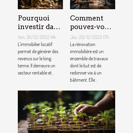
Pourquoi
Comment
investir dans
pouvez-vous
l'immobilier
faire une
Ven. 30/12/2022 14h
Jeu. 29/12/2022 17h
?
rénovation
L'immobilier locatif
La rénovation
permet de générer des
immobilière
immobilière est un
revenus sur le long
ensemble de travaux
?
terme. Il demeure un
dont le but est de
secteur rentable et...
redonner vie à un
bâtiment. Elle...