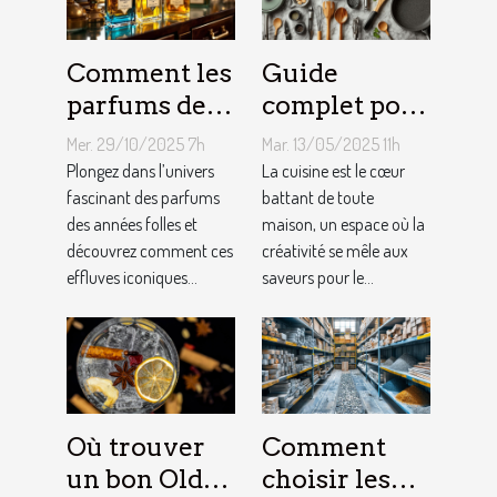
Comment les
Guide
parfums des
complet pour
années folles
choisir le
Mer. 29/10/2025 7h
Mar. 13/05/2025 11h
influencent-
meilleur
Plongez dans l’univers
La cuisine est le cœur
ils la mode
fascinant des parfums
équipement
battant de toute
des années folles et
maison, un espace où la
moderne ?
de cuisine
découvrez comment ces
créativité se mêle aux
effluves iconiques...
saveurs pour le...
Où trouver
Comment
un bon Old
choisir les