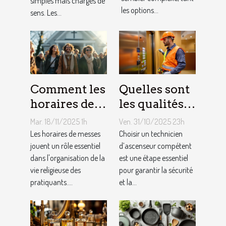
simples mais chargés de
familiaux ?
les options...
sens. Les...
Comment les
Quelles sont
horaires de
les qualités à
messes
rechercher
Mar. 18/11/2025 1h
Ven. 31/10/2025 23h
facilitent la
chez un
Les horaires de messes
Choisir un technicien
vie des
jouent un rôle essentiel
technicien
d’ascenseur compétent
dans l'organisation de la
est une étape essentiel
pratiquants ?
d’ascenseur ?
vie religieuse des
pour garantir la sécurité
pratiquants....
et la...