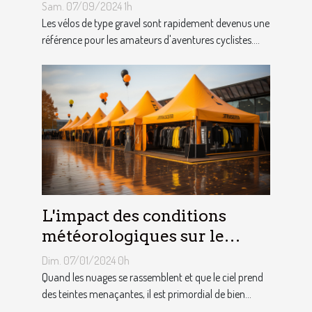
les aventuriers
Sam. 07/09/2024 1h
Les vélos de type gravel sont rapidement devenus une
référence pour les amateurs d'aventures cyclistes....
L'impact des conditions
météorologiques sur le
choix des tentes publicitaires
Dim. 07/01/2024 0h
Quand les nuages se rassemblent et que le ciel prend
des teintes menaçantes, il est primordial de bien...