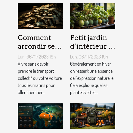
Comment
Petit jardin
arrondir ses
d’intérieur :
fins du mois
comment en
Lun. 06/11/2023 19h
Lun. 06/11/2023 19h
avec
créer chez
Vivre sans devoir
Généralement en hiver
l’internet ?
prendre le transport
soi ?
on ressent une absence
collectif ou votre voiture
de l’expression naturelle.
tous les matins pour
Cela explique que les
aller chercher...
plantes vertes...