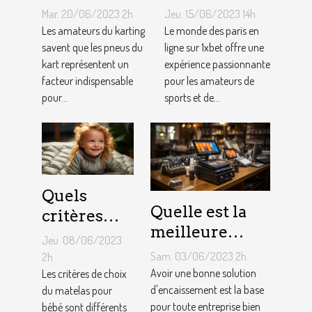
un meilleur
pour gagner
Mar. 20/06/2023 2h
Jeu. 15/06/2023 14h
ajustement
au jeu
Les amateurs du karting
Le monde des paris en
de la
savent que les pneus du
1XBET ?
ligne sur 1xbet offre une
kart représentent un
expérience passionnante
pression des
facteur indispensable
pour les amateurs de
pneus de
pour...
sports et de...
Kart ?
Quels
Quelle est la
critères
meilleure
pour
Jeu. 08/06/2023
solution
choisir un
Sam. 03/06/2023 2h
2h
d'encaissement
Avoir une bonne solution
matelas de
Les critères de choix
pour votre
d'encaissement est la base
du matelas pour
bébé ?
pour toute entreprise bien
bébé sont différents