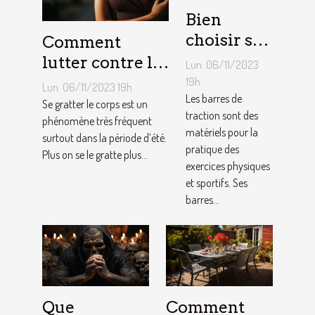
Bien
choisir sa
Comment
barre de
lutter contre la
Lun. 06/11/2023
traction :
démangeaison ?
19h
Lun. 06/11/2023 19h
nos
Les barres de
Se gratter le corps est un
traction sont des
conseils !
phénomène très fréquent
matériels pour la
surtout dans la période d’été.
pratique des
Plus on se le gratte plus...
exercices physiques
et sportifs. Ses
barres...
Que
Comment