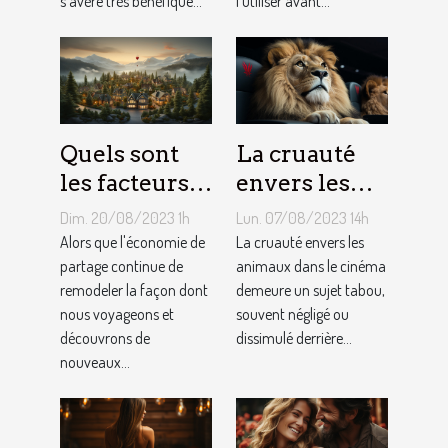
s’avère très bénéfique...
l’utiliser avant...
Quels sont
La cruauté
les facteurs
envers les
qui sous-
animaux
Dim. 20/08/2023 1h
Lun. 07/08/2023 14h
tendent la
dans le
Alors que l'économie de
La cruauté envers les
tarification
partage continue de
cinéma : un
animaux dans le cinéma
remodeler la façon dont
demeure un sujet tabou,
des services
sujet tabou
nous voyageons et
souvent négligé ou
de
découvrons de
dissimulé derrière...
conciergerie
nouveaux...
d'Airbnb ?