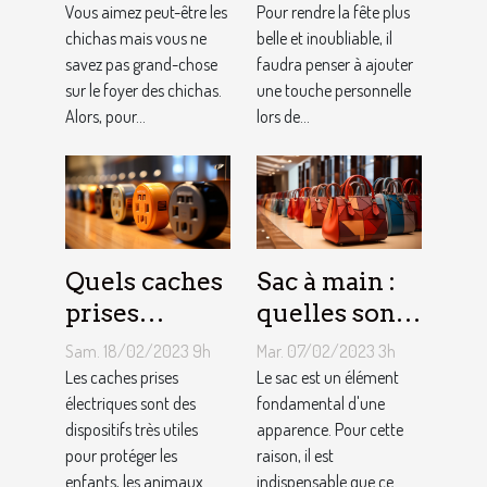
?
ballons
Vous aimez peut-être les
Pour rendre la fête plus
chichas mais vous ne
belle et inoubliable, il
savez pas grand-chose
faudra penser à ajouter
sur le foyer des chichas.
une touche personnelle
Alors, pour...
lors de...
Quels caches
Sac à main :
prises
quelles sont
électriques
les astuces
Sam. 18/02/2023 9h
Mar. 07/02/2023 3h
choisir ?
pour faire un
Les caches prises
Le sac est un élément
électriques sont des
choix
fondamental d'une
dispositifs très utiles
apparence. Pour cette
approprié ?
pour protéger les
raison, il est
enfants, les animaux...
indispensable que ce