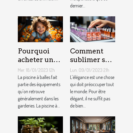
dernier...
Pourquoi
Comment
acheter une
sublimer ses
piscine à
ongles ?
Mer. 18/01/2023 12h
Lun. 09/01/2023 21h
balles à son
La piscine à balles fait
L'élégance est une chose
bébé ?
partie des équipements
qui doit préoccuper tout
qu'on retrouve
le monde. Pour être
généralement dans les
élégant, il ne suffit pas
garderies. La piscine à...
de bien...