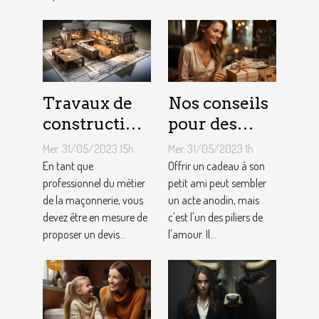
local ?
Travaux de
Nos conseils
construction
pour des
d’une maison
cadeaux
Mer. 31/05/2023 15h
Mer. 31/05/2023 1h
: Comment
idéaux et
En tant que
Offrir un cadeau à son
établir le
professionnel du métier
originaux
petit ami peut sembler
de la maçonnerie, vous
un acte anodin, mais
devis avec un
pour votre
devez être en mesure de
c'est l'un des piliers de
artisan
petit ami
proposer un devis...
l'amour. Il...
maçon ?