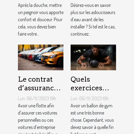
bain pour
d’eau ?
Après la douche, mettre
Désirez-vous en savoir
homme ?
un peignoir vous apporte
plus sur les adoucisseurs
confort et douceur. Pour
d’eau avant de les
cela, vous devez bien
installer ? Si tel est le cas,
faire votre...
continuez...
Le contrat
Quels
d’assurance
exercices
auto par
pouvez-vous
Lun. 06/11/2023 19h
Lun. 06/11/2023 19h
flotte : est-il
faire avec un
Avoir une flotte afin
Avoir un ballon de gym
si
d’assurer ces voitures
ballon de
est une très bonne
personnelles ou ces
chose. Cependant, vous
bénéfique ?
gym ?
voitures d’entreprise
devez savoir à quelle fin