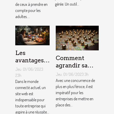
entreprise ?
gérée. Un outil...
de ceux à prendre en
compte pour les
adultes....
Les
Comment
avantages
agrandir sa
de faire
Jeu. 01/06/2023
notoriété
appel à un
Jeu. 01/06/2023 3h
23h
locale et
Avec une concurrence de
spécialiste
Dans le monde
fidéliser sa
plus en plus féroce, il est
connecté actuel, un
de
impératif pour les
site web est
clientèle grâce
conception
entreprises de mettre en
indispensable pour
aux outils du
de site web
place des...
toute entreprise qui
référencement
aspire à une réussite...