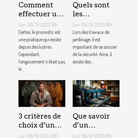
Comment
Quels sont
effectuer un
les
pronostic en
équipements
Lun. 06/11/2023 19h
Lun. 06/11/2023 19h
ligne ?
pour le
Certes, le pronostic est
Lors des travaux de
une pratique qui existe
jardinage ?
jardinage, il est
depuis des lustres.
important de se soucier
Cependant,
de la sécurité. Ainsi, il
l’engouement n’était pas
existe des...
le...
3 critères de
Que savoir
choix d’un
d’un
peignoir de
adoucisseur
Lun. 06/11/2023 19h
Lun. 06/11/2023 19h