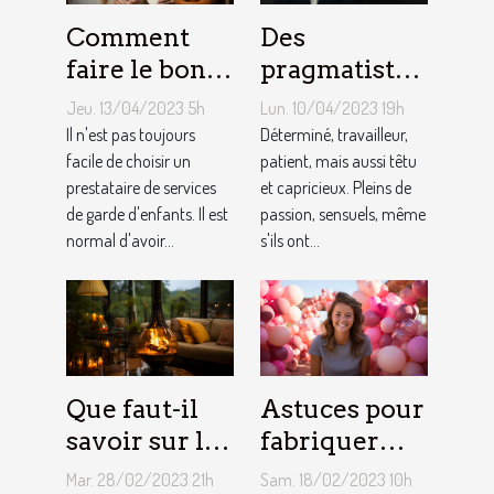
Comment
Des
faire le bon
pragmatistes
choix entre
imaginatifs
Jeu. 13/04/2023 5h
Lun. 10/04/2023 19h
une crèche et
et patients :
Il n'est pas toujours
Déterminé, travailleur,
une
facile de choisir un
comment
patient, mais aussi têtu
prestataire de services
et capricieux. Pleins de
assistante
sont les gens
de garde d'enfants. Il est
passion, sensuels, même
maternelle ?
du Taureau ?
normal d'avoir...
s'ils ont...
Que faut-il
Astuces pour
savoir sur le
fabriquer
foyer chicha
une arche de
Mar. 28/02/2023 21h
Sam. 18/02/2023 10h