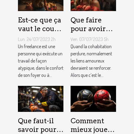
Est-ce que ça
Que faire
vaut le coup
pour avoir
de devenir
toujours la
Lun. 24/07/2023 2h
Ven. 07/07/2023 5h
indépendant
vie rose en
Un freelance est une
Quand la cohabitation
?
personne qui exécute un
couple ?
perdure, normalement
travail de façon
les liens amoureux
atypique, dans le confort
devraient se renforcer.
de son foyer ou à...
Alors que c’est le...
Que faut-il
Comment
savoir pour
mieux jouer