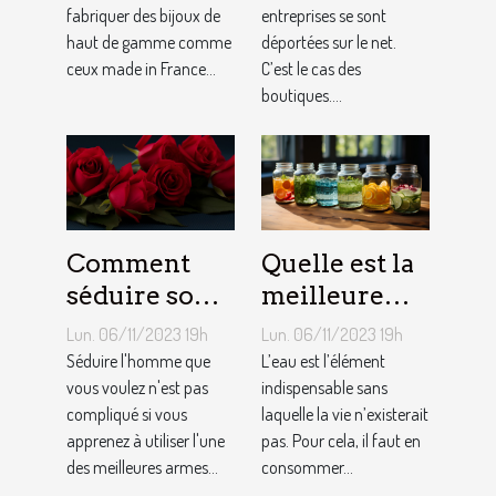
fabriquer des bijoux de
entreprises se sont
haut de gamme comme
déportées sur le net.
ceux made in France...
C’est le cas des
boutiques....
Comment
Quelle est la
séduire son
meilleure
homme ?
quantité
Lun. 06/11/2023 19h
Lun. 06/11/2023 19h
d’eau qu’il
Séduire l'homme que
L’eau est l’élément
vous voulez n'est pas
faut au
indispensable sans
compliqué si vous
laquelle la vie n’existerait
quotidien ?
apprenez à utiliser l'une
pas. Pour cela, il faut en
des meilleures armes...
consommer...