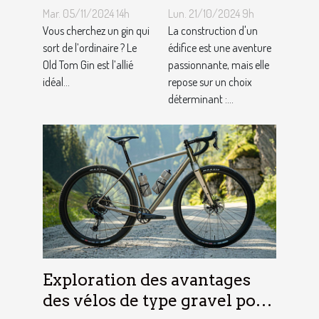
Tom Gin
matériaux de
Mar. 05/11/2024 14h
Lun. 21/10/2024 9h
artisanal ?
construction
Vous cherchez un gin qui
La construction d'un
sort de l’ordinaire ? Le
adaptés à
édifice est une aventure
Old Tom Gin est l’allié
passionnante, mais elle
votre projet
idéal...
repose sur un choix
déterminant :...
Exploration des avantages
des vélos de type gravel pour