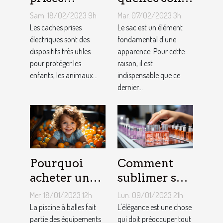
électriques
les astuces
Sam. 18/02/2023 9h
Mar. 07/02/2023 3h
choisir ?
pour faire un
Les caches prises
Le sac est un élément
électriques sont des
choix
fondamental d'une
dispositifs très utiles
apparence. Pour cette
approprié ?
pour protéger les
raison, il est
enfants, les animaux...
indispensable que ce
dernier...
Pourquoi
Comment
acheter une
sublimer ses
piscine à
ongles ?
Mer. 18/01/2023 12h
Lun. 09/01/2023 21h
balles à son
La piscine à balles fait
L'élégance est une chose
bébé ?
partie des équipements
qui doit préoccuper tout