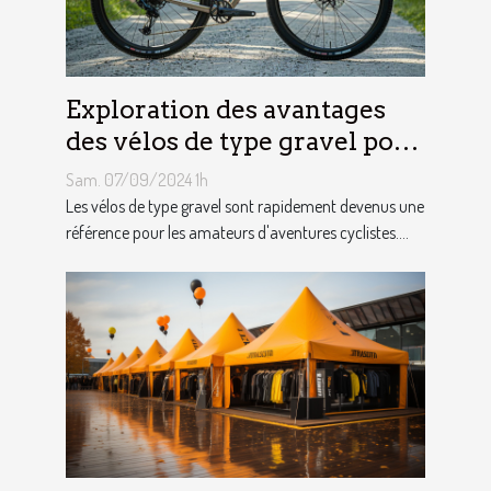
Exploration des avantages
des vélos de type gravel pour
les aventuriers
Sam. 07/09/2024 1h
Les vélos de type gravel sont rapidement devenus une
référence pour les amateurs d'aventures cyclistes....