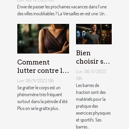
Envie de passer les prochaines vacances dans l’une
des villes inoubliables ? La Versailles en est une. Un...
Bien
choisir sa
Comment
barre de
lutter contre la
Lun. 06/11/2023
traction :
démangeaison ?
19h
Lun. 06/11/2023 19h
nos
Les barres de
Se gratter le corps est un
traction sont des
conseils !
phénomène très fréquent
matériels pour la
surtout dans la période d’été.
pratique des
Plus on se le gratte plus...
exercices physiques
et sportifs. Ses
barres...