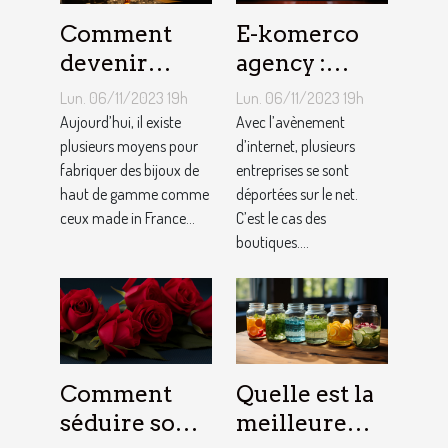
Comment
E-komerco
devenir
agency :
bijoutier-
qu’est-ce que
Lun. 06/11/2023 19h
Lun. 06/11/2023 19h
joaillier ?
c’est ?
Aujourd’hui, il existe
Avec l’avènement
plusieurs moyens pour
d’internet, plusieurs
fabriquer des bijoux de
entreprises se sont
haut de gamme comme
déportées sur le net.
ceux made in France...
C’est le cas des
boutiques....
Comment
Quelle est la
séduire son
meilleure