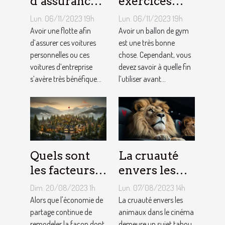
d’assurance
exercices
auto par
pouvez-vous
Lun. 06/11/2023 19h
Lun. 06/11/2023 19h
flotte : est-il
faire avec un
Avoir une flotte afin
Avoir un ballon de gym
si
d’assurer ces voitures
ballon de
est une très bonne
personnelles ou ces
chose. Cependant, vous
bénéfique ?
gym ?
voitures d’entreprise
devez savoir à quelle fin
s’avère très bénéfique...
l’utiliser avant...
Quels sont
La cruauté
les facteurs
envers les
qui sous-
animaux
Dim. 20/08/2023 1h
Lun. 07/08/2023 14h
tendent la
dans le
Alors que l'économie de
La cruauté envers les
tarification
partage continue de
cinéma : un
animaux dans le cinéma
remodeler la façon dont
demeure un sujet tabou,