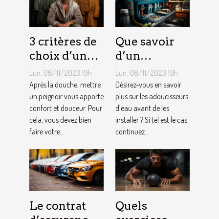
3 critères de
Que savoir
choix d’un
d’un
peignoir de
adoucisseur
Lun. 06/11/2023 19h
Lun. 06/11/2023 19h
bain pour
d’eau ?
Après la douche, mettre
Désirez-vous en savoir
homme ?
un peignoir vous apporte
plus sur les adoucisseurs
confort et douceur. Pour
d’eau avant de les
cela, vous devez bien
installer ? Si tel est le cas,
faire votre...
continuez...
Le contrat
Quels