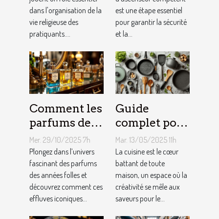
vie des
technicien
dans l'organisation de la
est une étape essentiel
pratiquants ?
d’ascenseur ?
vie religieuse des
pour garantir la sécurité
pratiquants....
et la...
Comment les
Guide
parfums des
complet pour
années folles
choisir le
Mer. 29/10/2025 7h
Mar. 13/05/2025 11h
influencent-
meilleur
Plongez dans l’univers
La cuisine est le cœur
ils la mode
fascinant des parfums
équipement
battant de toute
des années folles et
maison, un espace où la
moderne ?
de cuisine
découvrez comment ces
créativité se mêle aux
effluves iconiques...
saveurs pour le...