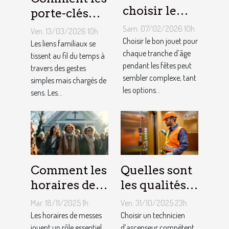
choisir le
porte-clés
jouet idéal
personnalisés
Sam. 07/02/2026 10h
Ven. 13/03/2026 10h
pour chaque
peuvent
Choisir le bon jouet pour
Les liens familiaux se
âge lors des
chaque tranche d’âge
renforcer les
tissent au fil du temps à
pendant les fêtes peut
travers des gestes
fêtes ?
liens
sembler complexe, tant
simples mais chargés de
familiaux ?
les options...
sens. Les...
Comment les
Quelles sont
horaires de
les qualités à
messes
rechercher
Mar. 18/11/2025 1h
Ven. 31/10/2025 23h
facilitent la
chez un
Les horaires de messes
Choisir un technicien
jouent un rôle essentiel
d’ascenseur compétent