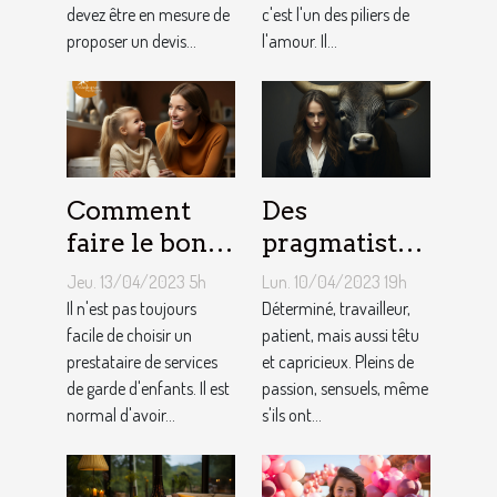
devez être en mesure de
c'est l'un des piliers de
artisan
petit ami
proposer un devis...
l'amour. Il...
maçon ?
Comment
Des
faire le bon
pragmatistes
choix entre
imaginatifs
Jeu. 13/04/2023 5h
Lun. 10/04/2023 19h
une crèche et
et patients :
Il n'est pas toujours
Déterminé, travailleur,
une
facile de choisir un
comment
patient, mais aussi têtu
prestataire de services
et capricieux. Pleins de
assistante
sont les gens
de garde d'enfants. Il est
passion, sensuels, même
maternelle ?
du Taureau ?
normal d'avoir...
s'ils ont...