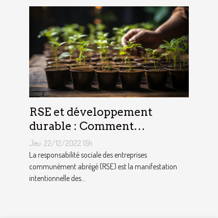
RSE et développement
durable : Comment
décrocher vite un emploi
Jeu. 22/12/2022 15h
avec ce profil ?
La responsabilité sociale des entreprises
communément abrégé (RSE) est la manifestation
intentionnelle des...