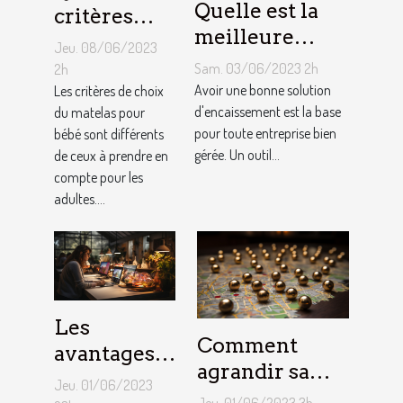
Quelle est la
critères
meilleure
pour
Jeu. 08/06/2023
solution
choisir un
Sam. 03/06/2023 2h
2h
d'encaissement
Avoir une bonne solution
matelas de
Les critères de choix
pour votre
d'encaissement est la base
du matelas pour
bébé ?
pour toute entreprise bien
bébé sont différents
entreprise ?
gérée. Un outil...
de ceux à prendre en
compte pour les
adultes....
Les
Comment
avantages
agrandir sa
de faire
Jeu. 01/06/2023
notoriété
Jeu. 01/06/2023 3h