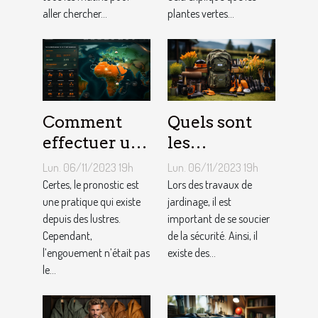
aller chercher...
plantes vertes...
Comment
Quels sont
effectuer un
les
pronostic en
équipements
Lun. 06/11/2023 19h
Lun. 06/11/2023 19h
ligne ?
pour le
Certes, le pronostic est
Lors des travaux de
une pratique qui existe
jardinage ?
jardinage, il est
depuis des lustres.
important de se soucier
Cependant,
de la sécurité. Ainsi, il
l’engouement n’était pas
existe des...
le...