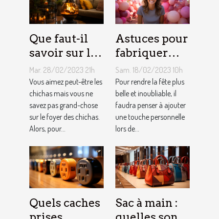
Que faut-il
Astuces pour
savoir sur le
fabriquer
foyer chicha
une arche de
Mar. 28/02/2023 21h
Sam. 18/02/2023 10h
?
ballons
Vous aimez peut-être les
Pour rendre la fête plus
chichas mais vous ne
belle et inoubliable, il
savez pas grand-chose
faudra penser à ajouter
sur le foyer des chichas.
une touche personnelle
Alors, pour...
lors de...
Quels caches
Sac à main :
prises
quelles sont