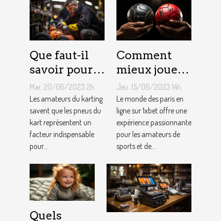
Que faut-il
Comment
savoir pour
mieux jouer
un meilleur
pour gagner
Mar. 20/06/2023 2h
Jeu. 15/06/2023 14h
ajustement
au jeu
Les amateurs du karting
Le monde des paris en
de la
savent que les pneus du
1XBET ?
ligne sur 1xbet offre une
kart représentent un
expérience passionnante
pression des
facteur indispensable
pour les amateurs de
pneus de
pour...
sports et de...
Kart ?
Quels