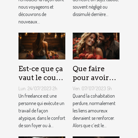
des services
sujet tabou
nous voyageons et
souvent négligé ou
de
découvrons de
dissimulé derrière...
conciergerie
nouveaux...
d'Airbnb ?
Est-ce que ça
Que faire
vaut le coup
pour avoir
de devenir
toujours la
Lun. 24/07/2023 2h
Ven. 07/07/2023 5h
indépendant
vie rose en
Un freelance est une
Quand la cohabitation
?
personne qui exécute un
couple ?
perdure, normalement
travail de façon
les liens amoureux
atypique, dans le confort
devraient se renforcer.
de son foyer ou à...
Alors que c’est le...