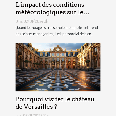
L'impact des conditions
météorologiques sur le
choix des tentes publicitaires
Dim. 07/01/2024 0h
Quand les nuages se rassemblent et que le ciel prend
des teintes menaçantes, il est primordial de bien...
Pourquoi visiter le château
de Versailles ?
Lun. 06/11/2023 19h