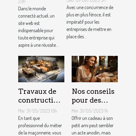
appel à un
23h
locale et
Avec une concurrence de
spécialiste
Dans le monde
fidéliser sa
plus en plus féroce, il est
connecté actuel, un
de
impératif pour les
site web est
clientèle grâce
conception
entreprises de mettre en
indispensable pour
aux outils du
de site web
place des...
toute entreprise qui
référencement
aspire à une réussite...
local ?
Travaux de
Nos conseils
construction
pour des
d’une maison
cadeaux
Mer. 31/05/2023 15h
Mer. 31/05/2023 1h
: Comment
idéaux et
En tant que
Offrir un cadeau à son
établir le
professionnel du métier
originaux
petit ami peut sembler
de la maçonnerie, vous
un acte anodin, mais
devis avec un
pour votre