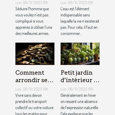
homme ?
quantité
Lun. 06/11/2023 19h
Lun. 06/11/2023 19h
d’eau qu’il
Séduire l'homme que
L’eau est l’élément
vous voulez n'est pas
faut au
indispensable sans
compliqué si vous
laquelle la vie n’existerait
quotidien ?
apprenez à utiliser l'une
pas. Pour cela, il faut en
des meilleures armes...
consommer...
Comment
Petit jardin
arrondir ses
d’intérieur :
fins du mois
comment en
Lun. 06/11/2023 19h
Lun. 06/11/2023 19h
avec
créer chez
Vivre sans devoir
Généralement en hiver
l’internet ?
prendre le transport
soi ?
on ressent une absence
collectif ou votre voiture
de l’expression naturelle.
tous les matins pour
Cela explique que les