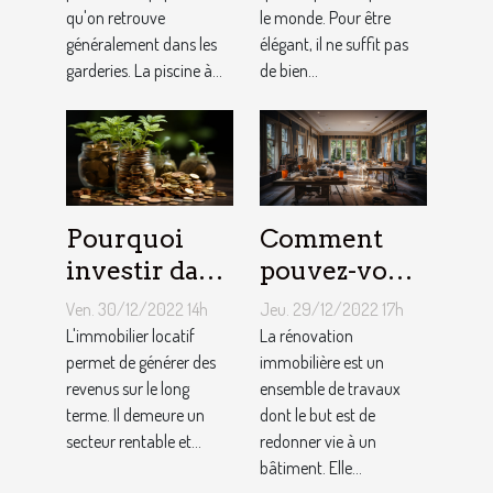
qu'on retrouve
le monde. Pour être
généralement dans les
élégant, il ne suffit pas
garderies. La piscine à...
de bien...
Pourquoi
Comment
investir dans
pouvez-vous
l'immobilier
faire une
Ven. 30/12/2022 14h
Jeu. 29/12/2022 17h
?
rénovation
L'immobilier locatif
La rénovation
permet de générer des
immobilière
immobilière est un
revenus sur le long
ensemble de travaux
?
terme. Il demeure un
dont le but est de
secteur rentable et...
redonner vie à un
bâtiment. Elle...