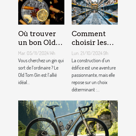
Où trouver
Comment
un bon Old
choisir les
Tom Gin
matériaux de
Mar. 05/11/2024 14h
Lun. 21/10/2024 9h
artisanal ?
construction
Vous cherchez un gin qui
La construction d'un
sort de l’ordinaire ? Le
adaptés à
édifice est une aventure
Old Tom Gin est l’allié
passionnante, mais elle
votre projet
idéal...
repose sur un choix
déterminant :...