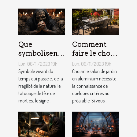
Que
Comment
symbolisent
faire le choix
les Tatouages
d’un salon de
Lun. 06/11/2023 19h
Lun. 06/11/2023 19h
Têtes de
jardin en
Symbole vivant du
Choisir le salon de jardin
Mort ?
temps qui passe et de la
aluminium ?
en aluminium nécessite
fragilité de la nature, le
la connaissance de
tatouage de tête de
quelques critères au
mort est le signe...
préalable. Si vous...